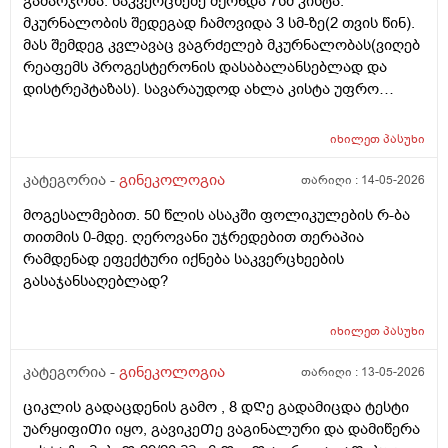
გამარჯობა. საკვერცხეზე მქონდა 7სმ კისტა.
მკურნალობის შედეგად ჩამოვიდა 3 სმ-ზე(2 თვის წინ).
მას შემდეგ კვლავაც ვაგრძელებ მკურნალობას(ვიღებ
რეაფემს პროგესტერონის დასაბალანსებლად და
დისტრეპტაზას). სავარაუდოდ ახლა კისტა უფრო
შემცირებული უნდა იყოს. (2 კვირაში მაქვს ექიმთან
ვიზიტი) მსურს აპარატული მასაჟის - ენდოსფერო
იხილეთ
პასუხი
თერაპიის ჩატარება, რომელიც მთელ სხეულზე
კეთდება და ვიბრაციის მეშვეობით აუმჯობესებს
კატეგორია -
გინეკოლოგია
თარიღი :
14-05-2026
სისხლის მიმოქცევასა და ლიმფოდრენაჟს.
მოგესალმებით. 50 წლის ასაკში ფოლიკულების რ-ბა
მაინტერესებს, მუცლის არეზე დასაშვებია ეს
თითმის 0-მდე. ღეროვანი უჯრედებით თერაპია
პროცედურა?
რამდენად ეფექტური იქნება საკვერცხეების
გასაჯანსაღებლად?
იხილეთ
პასუხი
კატეგორია -
გინეკოლოგია
თარიღი :
13-05-2026
ციკლის გადაცდენის გამო , 8 დᲦე გადამიცდა ტესტი
უარყიფიᲗი იყო, გავიკეᲗე ვაგინალური და დამიწერა