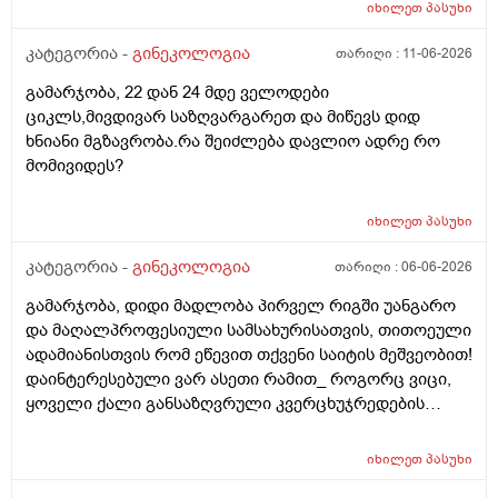
მეშინია კიდევ ხომ არ ჩამოიწევს? მინდა რომ 25 ან
მითხარით რომ შეიმოწმეთო ტიესეიჩი და კიდევ სხვა
იხილეთ
პასუხი
მეტი დღიანი იყოს.ან რატომ ჩამოდის ესე დროთა
ჰორმონებიცო და რომელი ამ შემთხვევაში? მადლობა
განმავლობაში ? შესაძლოა ისევ 23 ან 25 დღიანი
კატეგორია -
გინეკოლოგია
თარიღი :
11-06-2026
ასაკი 40
გახდეს.ან რა ანალიზებია საჭირო რომ თუ
გამარჯობა, 22 დან 24 მდე ველოდები
რამეა.ზოგადად წლებია აუტოიმონური თირეოდიტი
ციკლს,მივდივარ საზღვარგარეთ და მიწევს დიდ
მაქვს.ხშირად მაქვს სანერვიულო.რითი შეიძლება
ხნიანი მგზავრობა.რა შეიძლება დავლიო ადრე რო
უნდაცკვების სახით რომ ვმართო ციკლის დღეები?
მომივიდეს?
იხილეთ
პასუხი
კატეგორია -
გინეკოლოგია
თარიღი :
06-06-2026
გამარჯობა, დიდი მადლობა პირველ რიგში უანგარო
და მაღალპროფესიული სამსახურისათვის, თითოეული
ადამიანისთვის რომ ეწევით თქვენი საიტის მეშვეობით!
დაინტერესებული ვარ ასეთი რამით_ როგორც ვიცი,
ყოველი ქალი განსაზღვრული კვერცხუჯრედების
რაოდენობით/რიცხვით იბადება. ანუ, გამოდის,
თითოელისთვის, ეს რიცხვი ინდივიდუალურია? რაზეა
იხილეთ
პასუხი
ეს დამოკიდებული?_მისი ჯანმრთელობის