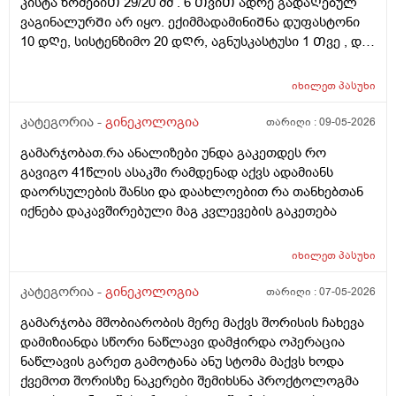
კისტა ზომებიᲗ 29/20 მმ . 6 ᲗვიᲗ ადრე გადაᲦებულ
ვაგინალურᲨი არ იყო. ექიმმადამინიᲨნა დუფასტონი
10 დᲦე, სისტენზიმო 20 დᲦრ, აგნუსკასტუსი 1 Თვე , და
ციკლის მერე გაფამოწმება ეხოზე.
რამდენადსაყურადᲦებოა და Თუ დაეხმარება ეს
იხილეთ
პასუხი
წამლევი გაწოვაᲨი. Თუსხვა ექიმს მივმარᲗო?
კატეგორია -
გინეკოლოგია
თარიღი :
09-05-2026
გამარჯობათ.რა ანალიზები უნდა გაკეთდეს რო
გავიგო 41წლის ასაკში რამდენად აქვს ადამიანს
დაორსულების შანსი და დაახლოებით რა თანხებთან
იქნება დაკავშირებული მაგ კვლევების გაკეთება
იხილეთ
პასუხი
კატეგორია -
გინეკოლოგია
თარიღი :
07-05-2026
გამარჯობა მშობიარობის მერე მაქვს შორისის ჩახევა
დამიზიანდა სწორი ნაწლავი დამჭირდა ოპერაცია
ნაწლავის გარეთ გამოტანა ანუ სტომა მაქვს ხოდა
ქვემოთ შორისზე ნაკერები შემიხსნა პროქტოლოგმა