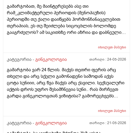
განმავლობაში ვერ ვახერხებ მისვლას ექიმთან. არის
გამარჯობათ, მე მაინტერესებს ასე თი
რაიმე შანსი ფეხმძიმობის? აზრი აქვს განმეორებით
რამ_კლიმაქტერული პერიოდის (მენოპაუზის)
ტესტს? მენტრუაცია რეგულარული მქონდა ხოლმე28-
პერიოდში თუ ქალი დაიწყებს ჰორმონჩანაცვლებით
30 დღე შუალედი.
თერაპიას, ეს თუ შეიძლება სიცოცხლის ბოლომდე
გააგრძელოს? ამ საკითხზე ორი აზრია და დაბნეული
ვარ_ზოგი სპეციალისტი ამბობს რომ უმჯობესია
ჰორმონჩანაცვლებითი თერაპია (სიცოცხლის
იხილეთ
პასუხი
ბოლომდე) რადგან ქალს გულსისხლძარღვთა
დაავადებებსა და ალცჰაიმერის რისკს უმცირებს და
კატეგორია -
გინეკოლოგია
თარიღი :
24-05-2026
ზოგი სპეციალისტი კი ამტკიცებს რომ ეს ქალში
გამარჯობა ვარ 24 წლის. მაქვს თეთრი ფერის არც
სიმსივნურ პროცესებს უწყობს ხელს (საშვილოსნო,
თხელი და არც სქელი გამონადენი საშოდან აქვს
საკვერცხეები და უპირველესად, მკერდი). თუ
ცოტა სუნიიი, არც წვა მაქვს არც ქავილი. სექსუალური
შეიძლება, მითხრათ_დიდი მადლობა
აქტის დროს უფრო შესამჩნევია სუნი.. რას მირჩევთ
გულისხმიერებისთვის!
გარდა გინეკოლოგთან ვიზიტისა? გამორეცხვებს
სანთლებს რა შეიძლება გავიკეთო? და კიდევ
მაინტერესებს პირიდან ამომდის რაღაცნაირი სუნი
იხილეთ
პასუხი
თითქოს და კუჭიდან ამოდის ეს რისი ბრალი შეიძლება
იყოს?
კატეგორია -
გინეკოლოგია
თარიღი :
21-05-2026