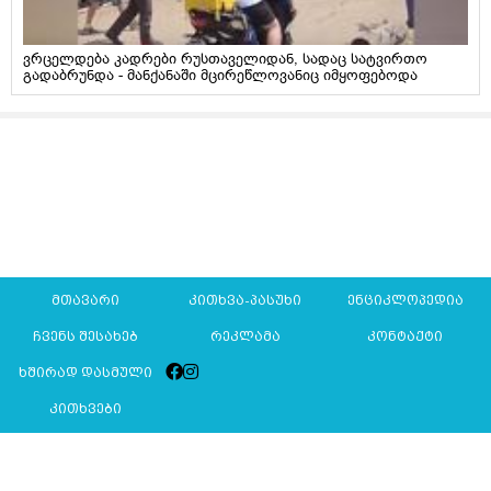
ვრცელდება კადრები რუსთაველიდან, სადაც სატვირთო
გადაბრუნდა - მანქანაში მცირეწლოვანიც იმყოფებოდა
მთავარი
კითხვა-პასუხი
ენციკლოპედია
ჩვენს შესახებ
რეკლამა
კონტაქტი
ხშირად დასმული
კითხვები
Mkurnali.ge © 2016 ყველა უფლება დაცულია
მასალების გადაბეჭდვა/რეპროდუცირება აკრძალულია,
იხილეთ
მასალის გამოყენების პირობები