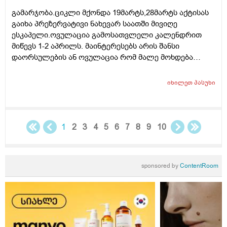
გამარჯობა.ციკლი მქონდა 19მარტს,28მარტს აქტისას
გაიხა პრეზერვატივი ნახევარ საათში მივიღე
ესკაპელი.ოვულაცია გამოსათვლელი კალენდრით
მიწევს 1-2 აპრილს. მაინტერესებს არის შანსი
დაორსულების ან ოვულაცია რომ მალე მოხდება
ჰქონდა წამლის დალევას აზრი?ამასთან შერეულ
კვებაზე მყავს ბავშვი ხშირდ ვერ ვთავაზობ და იქნებ
იხილეთ
პასუხი
ძუძუთი კვებაც დაეხმაროს არ ჩასახვას.მადლობა.
1
2
3
4
5
6
7
8
9
10
sponsored by
ContentRoom