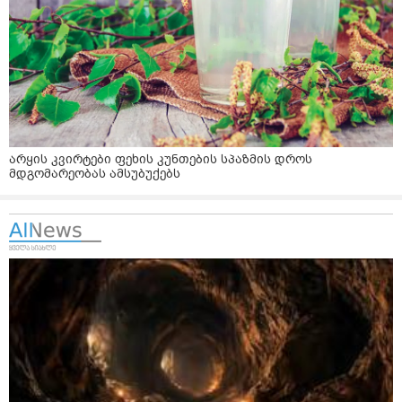
არყის კვირტები ფეხის კუნთების სპაზმის დროს
მდგომარეობას ამსუბუქებს