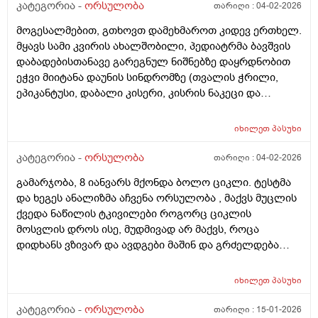
კატეგორია -
ორსულობა
თარიღი :
04-02-2026
მოგესალმებით, გთხოვთ დამეხმაროთ კიდევ ერთხელ.
მყავს სამი კვირის ახალშობილი, პედიატრმა ბავშვის
დაბადებისთანავე გარეგნულ ნიშნებზე დაყრდნობით
ეჭვი მიიტანა დაუნის სინდრომზე (თვალის ჭრილი,
ეპიკანტუსი, დაბალი კისერი, კისრის ნაკეცი და
დაბალი ტონუსი), კვლევების შედეგად ბავშვს არ
აღმოაჩნდა გულის მანკი, ასევე სმენის პრობლემა და
იხილეთ
პასუხი
შინაგანი ორგანოების სხვა პათოლოგიები. გთხოვთ
მირჩიოთ ჯერ გენეტიკოსის კონსულტაცია მჭირდება
კატეგორია -
ორსულობა
თარიღი :
04-02-2026
თუ კარიოტიპის ანალიზი?
გამარჯობა, 8 იანვარს მქონდა ბოლო ციკლი. ტესტმა
და ხეგეს ანალიზმა აჩვენა ორსულობა , მაქვს მუცლის
ქვედა ნაწილის ტკივილები როგორც ციკლის
მოსვლის დროს ისე, მუდმივად არ მაქვს, როცა
დიდხანს ვზივარ და ავდგები მაშინ და გრძელდება
დაახლოებით 1 2 წუთი და შემდეგ მივლის , ასევე ღამე
რომ ვწევარ მაშინ მტკივა იგივე ხანგრძლივობიფ
იხილეთ
პასუხი
ოღონდ თითქოს უფრო მეტად, ბუნებრივია? 3 დღეა
რაც ასე ვარ.
კატეგორია -
ორსულობა
თარიღი :
15-01-2026