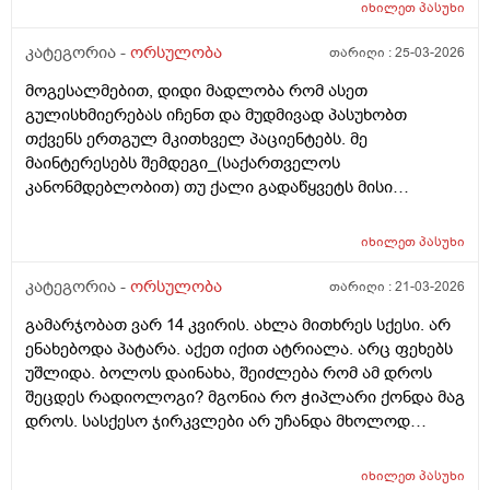
იხილეთ
პასუხი
კატეგორია -
ორსულობა
თარიღი :
25-03-2026
მოგესალმებით, დიდი მადლობა რომ ასეთ
გულისხმიერებას იჩენთ და მუდმივად პასუხობთ
თქვენს ერთგულ მკითხველ პაციენტებს. მე
მაინტერესებს შემდეგი_(საქართველოს
კანონმდებლობით) თუ ქალი გადაწყვეტს მისი
კვერცხუჯრედის გაყინვას, რამდენი ხნის ვადითაა ეს
(კვერცხუჯრედის კრიოპრეზერვაცია) შესაძლებელი?
იხილეთ
პასუხი
და რამდენია ყოველთვიური გადასახადი? და ყველაზე
მნიშვნელოვანი შეკითხვა_თუ, დავუშვათ, საკუთარ
კატეგორია -
ორსულობა
თარიღი :
21-03-2026
გაყინული კვერცხუჯრედების ნაწილს ქალი
გამარჯობათ ვარ 14 კვირის. ახლა მითხრეს სქესი. არ
გამოიყენებს, გაყინული კიდევ ისევ მორჩება
ენახებოდა პატარა. აქეთ იქით ატრიალა. არც ფეხებს
კლინიკაში, ამ დროს შემდგომ როგორ განვითარდება
უშლიდა. ბოლოს დაინახა, შეიძლება რომ ამ დროს
სცენარი? რა ბედი ეწევა დარჩენილ გაყინულ
შეცდეს რადიოლოგი? მგონია რო ჭიპლარი ქონდა მაგ
კვერცხუჯრედებს?_თუ მათ ვადა გასდით,
დროს. სასქესო ჯირკვლები არ უჩანდა მხოლოდ
გამოიყენებენ მანამ სხვა ქალის
სიგრძე გამოჩნდა ბიჭის.
გასანაყოფიერებლად, ე.წ "დონორის" სურვილის
მიუხედავად? თუ არ შეწუხდებით, დეტალურად რომ
იხილეთ
პასუხი