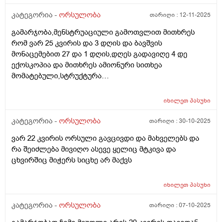
კატეგორია -
ორსულობა
თარიღი :
12-11-2025
გამარჯობა,მენსტრუაციული გამოთვლით მითხრეს
რომ ვარ 25 კვირის და 3 დღის და ბავშვის
მონაცემებით 27 და 1 დღის,დღეს გადავიღე 4 დე
ექოსკოპია და მითხრეს ამიონური სითხეა
მომატებული,სტრუქტურა
არაეთგვაროვანიმღვრიე,მითხრეს რომ შანსი მაქ
ნაადრევი მშობიარობის,მაქვს ამ ბოლოს წელის
იხილეთ
პასუხი
ტკივილი ხშირად,ყრუ ტკივილი თირკმლებისბარეში
და ხაჭოსებრი გამონადენი,ნაცხის ანალიზმა კანდიდა
კატეგორია -
ორსულობა
თარიღი :
30-10-2025
აჩვენა ერთი თვის უკან,როგორ მოვიქცე?
ვარ 22 კვირის ორსული გავცივდი და მახველებს და
რა შეიძლება მივიღო ასევე ყელიც მტკივა და
ცხვირშიც მიჭერს სიცხე არ მაქვს
იხილეთ
პასუხი
კატეგორია -
ორსულობა
თარიღი :
07-10-2025