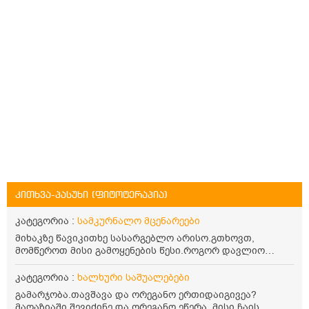
კითხვა-პასუხი (ფიტოტერაპია)
კატეგორია :
სამკურნალო მცენარეები
მიხაკზე წავიკითხე სასარგებლო არისო.გთხოვთ,
მომწეროთ მისი გამოყენების წესი.როგორ დავლიო
მიხაკის ჩაი. ასევე მაინტერესებს ლეიკოციტები მაქვს
ოდნავ დაბალი და წავიკითხე ლეიკოციტების დონეს
კატეგორია :
ხალხური საშუალებები
მაღლა წევსო და ასეა?
გამარჯობა.თავშავა და ორეგანო ერთიდაიგივეა?
მაღაზიაში შევიძინე და ორეგანო ეწერა. მისი ჩაის