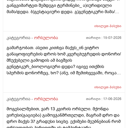
განგვიმარტეთ შემდეგი ტერმინები_ ა)იურიდიული
მამა/დედა. ბ)გესტაციური დედა. გ)გენეტიკური მამა/
დედა. გ)ბიოლოგიური მამა/დედა. და
კიდევ_მსოფლიოს მრავალ ქვეყანაში აქტიურად
იხილეთ
პასუხი
მიმდინარეობს კვერცხუჯრედის დონორად ინვიტრო
თუ ხელოვნური განაყოფიერების ცენტრებში მომუშავე
კატეგორია -
ორსულობა
თარიღი :
15-07-2026
მედიცინის მუშაკების გამოყენება/დასაქმება. ეს
გამარჯობათ. ასეთი კითხვა მაქვს_ინ ვიტრო
რამდენად გავრცელებულია საქართველოში?
განაყოფიერების დროს ხომ კვერცხუჯრედის დონორი/
მჩუქებელი გამოდის ამ ბავშვის
გენეტიკურ_ბიოლოგიური დედა? იგივე ითქმის
სპერმის დონორზეც, ხო? (ანუ, იმ შემთხვევაში, როცა
თავისი სპერმით ან კვერცხუჯრედით ვერ ბადებს
წყვილი) და კიდევ_თუ მედიცინა აბორტს ჩასახული
იხილეთ
პასუხი
ბავშვის მკვლელობად აღიარებს, იგივე ითქმის ხო,
როცა ლაბორატორიაში, სინჯარაში
კატეგორია -
ორსულობა
თარიღი :
17-06-2026
განაყოფიერებული ემბრიონის დაბადება აღარ სურთ
მოგესალმებით, ვარ 13 კვირის ორსული. მქონდა
მის მშობლებს?
ვირუსი(გაციება) გამოვჯანმრთელდი, მაგრამ დრო და
დრო მაქვს 37 გრადუსი სიცხე. ექიმები მეუბნებიან რომ
ორსულობის პერიოდში ეს ტემპერტაურა