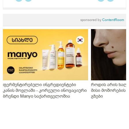
ყიველდღე თითო თითო და დავი ჰა ოცი კვირის
განმავლობაში დღეში ორჯერ,დღეს გააჩერა ეს
დანიშნულება და ახალმა ექიმმა გამოუწერა სისხლის
sponsored by
ContentRoom
გამათხელებელი,პოტრომბინი გაუსინჯა პირველ
რიგში რაც არ გაგვისინჯია ამ ხნის განმავლობაში და
ზღვარზე ქონდა ისე რომ ლაბორანტმა გვითხრა
საყურადღებოა თორემ მერე საპრობლემო
გახდებაო,და ისედაც თვენახევარში ერთხელ
გვნახულობდა ის ძველი ექიმი,ინდომეტაზონის
სანთელი ოცი დღე ძილის წინ,უტროჟესტანი
საღამოს,კურანტილი სისხლის გამათხელებელი,ახლა
აქვს თავის ტკივილები,სხვა ჩვენება არააქვს და ასე
გვგონია დ ვიტამია გამოიწვიაო მარა ვირუსიც
ფერმენტირებული ინგრედიენტები
როდის არის ხალი
ქონდა,ვაგოსტაბილი თავის ტკივილისთვის,თქვენ რას
კანის მოვლაში - კორეული ინოვაციური
მისი მოშორების 
გვირჩევთ?როგორც გვითხარით ონლაინ ისე მიდის
ბრენდი Manyo საქართველოშია
გზები
ყველაფერი და ხალხს შეხება აქვთ პირდაპირ
პროცესთან და ისინი ვერ ხვდებიან.გმადლობთ
გაწეული დახმარებისთვის.