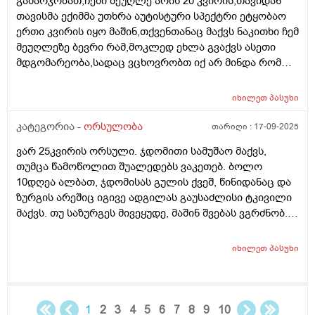
გამარჯობათ,ჩემი მეუღლე არის 20 კვირის,თავიდან
თავისმა ექიმმა უთხრა აუტისტური სპექტრი ეტყობაო
ერთი კვირის იყო მაშინ,თქვენთანაც მაქვს ნაკითხი ჩემ
მეუღლეზე ბევრი რამ,მოკლედ ეხლა გვაქვს ასეთი
მდგომარეობა,სადაც ვცხოვრობთ იქ არ მინდა რომ
იმშობიაროს,გვინდა თბილისში,დავუკავშირდით
ექიმს,გაცვლაგგამოცვლის ფურცლი
იხილეთ
პასუხი
გაკეთებულია,ახალ ექიმს რომ უთხრა როგორც
მკურნალობდა ჩემი მეუღლე ძალიან გაკვირვებული
კატეგორია -
ორსულობა
თარიღი :
17-09-2025
დარჩა და ჩვენც ვნერვიულობთ ცოტა არ
ვარ 25კვირის ორსული. ჯდომითი სამუშაო მაქვს,
იყოს,ორსულობა მიდის ძალიან
თუმცა წამოწოლით შუალედებს ვაკეთებ. ბოლო
კარგად,გემახსოვრებით ალბათ მარიხუანას
10დღეა ალბათ, ჯდომისას გულის ქვეშ, წინიდანაც და
მომხმარებელი ვიყავი და გვეშინოდა ბავშვის
ზურგის არეშიც იგივე ადგილას გაუსაძლისი ტკივილი
ჯანმრთელობის მხრივ.თქვენ კი აგვიხსენით რომ
მაქვს. თუ საზურგეს მივეყუდე, მაშინ შვებას ვგრძნობ.
მარიხუანა ხელა უშლის ჩასახვას და არა ჩასახულ
ნაყოფს ხომ არ ავნებს, რა შეიძლება იყოს, რამე
ნაყოფსო,ეს ექიმი კიდევ გვაშინებდა ასე იქნება ისე
ორგანოს აწვება ამ დროს?
იქნევაო,მოკლედ არვიცი ყველას ინდივიდუალური
იხილეთ
პასუხი
მიდგომააქ თუ წესი ერთია ამ საკითხში ასმევდა
დეტრივიტს ორიათასიანს დღეში ორჯერ დილა
საღამოს 4 თვე,პროგრსტი დილის ორალურად
საღამოს სანთლის სახით საშოში,ნიუვიტი ორი თვე
1
2
3
4
5
6
7
8
9
10