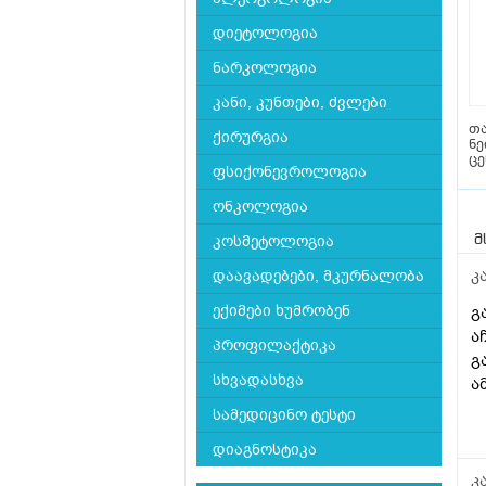
დიეტოლოგია
ნარკოლოგია
კანი, კუნთები, ძვლები
თა
ქირურგია
ნ
ც
ფსიქონევროლოგია
ონკოლოგია
კოსმეტოლოგია
მ
კ
დაავადებები, მკურნალობა
ექიმები ხუმრობენ
გ
ა
პროფილაქტიკა
გ
სხვადასხვა
ა
სამედიცინო ტესტი
დიაგნოსტიკა
კ