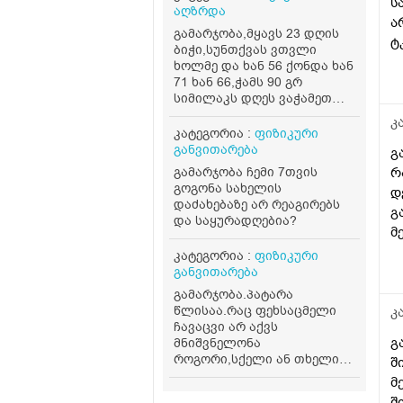
ს
აღზრდა
ა
გამარჯობა,მყავს 23 დღის
ტ
ბიჭი,სუნთქვას ვთვლი
თ
ხოლმე და ხან 56 ქონდა ხან
წ
71 ხან 66,ჭამს 90 გრ
სიმილაკს დღეს ვაჭამეთ
120 გრ და თითქოს.ვერ
კ
ისვენებდა,დავთვალე და 75
კატეგორია :
ფიზიკური
ქონდა,როგორ მოვიქცეთ?
განვითარება
გ
არის 4.500 კგ,კუჭში 24
გამარჯობა ჩემი 7თვის
რ
საათში ერთხელ გადის
გოგონა სახელის
დ
თითქმის,მივიღებ ზოგად
დაძახებაზე არ რეაგირებს
რჩევებსაც ბავშვის
გ
და საყურადღებია?
აღზრდის მხრივ.მადლობა.
მ
კატეგორია :
ფიზიკური
განვითარება
გამარჯობა.პატარა
წლისაა.რაც ფეხსაცმელი
კ
ჩავაცვი არ აქვს
გ
მნიშვნელონა
როგორი,სქელი ან თხელი
შ
წინდა,რეიტუზი,სულ
მ
ეოფლება
შ