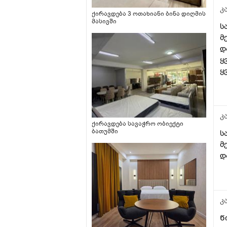
კ
ქირავდება 3 ოთახიანი ბინა დიღმის
მასივში
ს
მ
დ
ყ
ყ
კ
ქირავდება სავაჭრო ობიექტი
ბათუმში
ს
მ
დ
კ
Წ