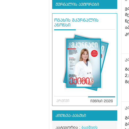
ჟურნალის ავტორები
ვ
მ
ნ
ოჯახის მკურნალის
ანონსი
ა
კ
თ
ჩ
კ
Გ
2
მ
არქივი
ივნისი 2026
კ
კითხვა-პასუხი
გ
გ
კატეგორია :
ბავშვის