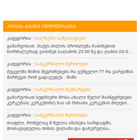
კითხვა-პასუხი (ფიტოტერაპია)
კატეგორია :
ხალხური საშუალებები
გამარჯობათ. მაქვს ძილის პრობლემა.ჩაძინებით
ნორმალურად ვიძინებ საღამოს 23:00 ზე და ღამის 03-00
ან 04:00 საათზე მეღვიძება და მერე ვერ ვიძინებ
ვერაფრით.რამე ხალხური საშუალება თუ არის ამ
კატეგორია :
სამკურნალო წერილები
პრობლემის მოსაგვარებლად
მუცელში შიშის შეგრძნებებს რა ვუშველო ?? რა ვარჯიშსს
მირჩევთ რომ გადავუდეს : შიში
კატეგორია :
სამკურნალო მცენარეები
გამარჯობათ.ბედნიერი შობა-ახალი წელი! მაინტერესებს
კურკუმას( კურკუმინი) ჩაი ან რძიანი კურკუმას მიღების
წესი. მაინტერესებდა და წავიკითხე ასეთი ინფორმაცია:
კურკუმას გააჩნია ანთების საწინააღმდეგო,
კატეგორია :
სამკურნალო წერილები
დამამშვიდებელი და ანტიოქსიდანტური თვისებები.ის
თაფლი, რომელიც 8 წელია ინახება სარდაფში,
უნდა მივიღოთო ცხიმთან და შავ პილპილთან ერთად
მოთავსებულია მინის ქილაში და დახურულია
ეფექტურობის მიზნით. 1) პირველი ვარიანტი არის ჩაი:
პლასტმასის სახურავით. ექნება თუ არა შენარჩუნებული
როგორ მივიღო კურკუმას ჩაი? უზმოზე,ჭამამდე თუ ჭამის
სასარგებლო თვისებები და შეიძლება თუ არა მისი