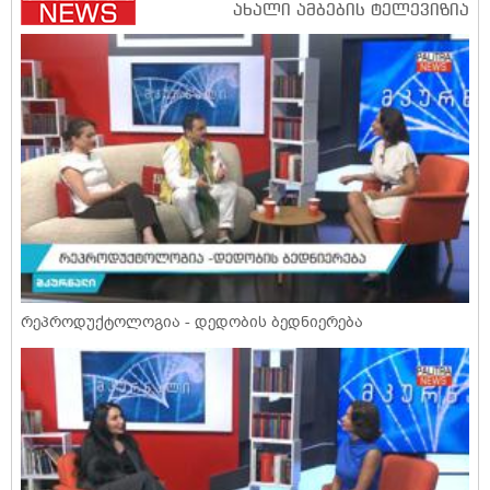
რეპროდუქტოლოგია - დედობის ბედნიერება