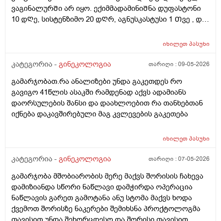
ვაგინალურᲨი არ იყო. ექიმმადამინიᲨნა დუფასტონი
10 დᲦე, სისტენზიმო 20 დᲦრ, აგნუსკასტუსი 1 Თვე , და
ციკლის მერე გაფამოწმება ეხოზე.
რამდენადსაყურადᲦებოა და Თუ დაეხმარება ეს
იხილეთ
პასუხი
წამლევი გაწოვაᲨი. Თუსხვა ექიმს მივმარᲗო?
კატეგორია -
გინეკოლოგია
თარიღი :
09-05-2026
გამარჯობათ.რა ანალიზები უნდა გაკეთდეს რო
გავიგო 41წლის ასაკში რამდენად აქვს ადამიანს
დაორსულების შანსი და დაახლოებით რა თანხებთან
იქნება დაკავშირებული მაგ კვლევების გაკეთება
იხილეთ
პასუხი
კატეგორია -
გინეკოლოგია
თარიღი :
07-05-2026
გამარჯობა მშობიარობის მერე მაქვს შორისის ჩახევა
დამიზიანდა სწორი ნაწლავი დამჭირდა ოპერაცია
ნაწლავის გარეთ გამოტანა ანუ სტომა მაქვს ხოდა
ქვემოთ შორისზე ნაკერები შემიხსნა პროქტოლოგმა
თავისით უნდა შეხორცდესო და შორისი თავისით