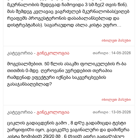
მკურნალობის შედეგად ჩამოვიდა 3 სმ-ზე(2 თვის წინ).
მას შემდეგ კვლავაც ვაგრძელებ მკურნალობას(ვიღებ
რეაფემს პროგესტერონის დასაბალანსებლად და
დისტრეპტაზას). სავარაუდოდ ახლა კისტა უფრო
შემცირებული უნდა იყოს. (2 კვირაში მაქვს ექიმთან
ვიზიტი) მსურს აპარატული მასაჟის - ენდოსფერო
იხილეთ
პასუხი
თერაპიის ჩატარება, რომელიც მთელ სხეულზე
კეთდება და ვიბრაციის მეშვეობით აუმჯობესებს
კატეგორია -
გინეკოლოგია
თარიღი :
14-05-2026
სისხლის მიმოქცევასა და ლიმფოდრენაჟს.
მოგესალმებით. 50 წლის ასაკში ფოლიკულების რ-ბა
მაინტერესებს, მუცლის არეზე დასაშვებია ეს
თითმის 0-მდე. ღეროვანი უჯრედებით თერაპია
პროცედურა?
რამდენად ეფექტური იქნება საკვერცხეების
გასაჯანსაღებლად?
იხილეთ
პასუხი
კატეგორია -
გინეკოლოგია
თარიღი :
13-05-2026
ციკლის გადაცდენის გამო , 8 დᲦე გადამიცდა ტესტი
უარყიფიᲗი იყო, გავიკეᲗე ვაგინალური და დამიწერა
კისტა ზომებიᲗ 29/20 მმ . 6 ᲗვიᲗ ადრე გადაᲦებულ