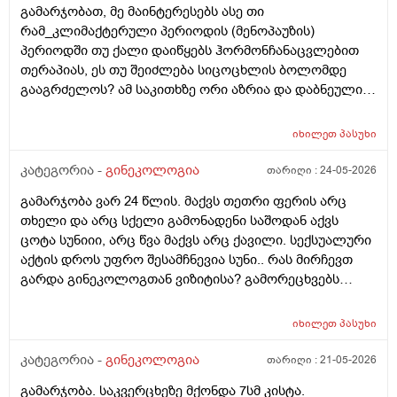
განმავლობაში ვერ ვახერხებ მისვლას ექიმთან. არის
გამარჯობათ, მე მაინტერესებს ასე თი
რაიმე შანსი ფეხმძიმობის? აზრი აქვს განმეორებით
რამ_კლიმაქტერული პერიოდის (მენოპაუზის)
ტესტს? მენტრუაცია რეგულარული მქონდა ხოლმე28-
პერიოდში თუ ქალი დაიწყებს ჰორმონჩანაცვლებით
30 დღე შუალედი.
თერაპიას, ეს თუ შეიძლება სიცოცხლის ბოლომდე
გააგრძელოს? ამ საკითხზე ორი აზრია და დაბნეული
ვარ_ზოგი სპეციალისტი ამბობს რომ უმჯობესია
ჰორმონჩანაცვლებითი თერაპია (სიცოცხლის
იხილეთ
პასუხი
ბოლომდე) რადგან ქალს გულსისხლძარღვთა
დაავადებებსა და ალცჰაიმერის რისკს უმცირებს და
კატეგორია -
გინეკოლოგია
თარიღი :
24-05-2026
ზოგი სპეციალისტი კი ამტკიცებს რომ ეს ქალში
გამარჯობა ვარ 24 წლის. მაქვს თეთრი ფერის არც
სიმსივნურ პროცესებს უწყობს ხელს (საშვილოსნო,
თხელი და არც სქელი გამონადენი საშოდან აქვს
საკვერცხეები და უპირველესად, მკერდი). თუ
ცოტა სუნიიი, არც წვა მაქვს არც ქავილი. სექსუალური
შეიძლება, მითხრათ_დიდი მადლობა
აქტის დროს უფრო შესამჩნევია სუნი.. რას მირჩევთ
გულისხმიერებისთვის!
გარდა გინეკოლოგთან ვიზიტისა? გამორეცხვებს
სანთლებს რა შეიძლება გავიკეთო? და კიდევ
მაინტერესებს პირიდან ამომდის რაღაცნაირი სუნი
იხილეთ
პასუხი
თითქოს და კუჭიდან ამოდის ეს რისი ბრალი შეიძლება
იყოს?
კატეგორია -
გინეკოლოგია
თარიღი :
21-05-2026
გამარჯობა. საკვერცხეზე მქონდა 7სმ კისტა.