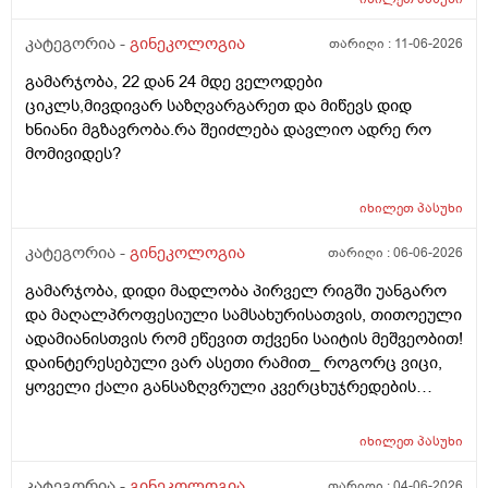
მეტი დღიანი იყოს.ან რატომ ჩამოდის ესე დროთა
ჰორმონებიცო და რომელი ამ შემთხვევაში? მადლობა
განმავლობაში ? შესაძლოა ისევ 23 ან 25 დღიანი
კატეგორია -
გინეკოლოგია
თარიღი :
11-06-2026
ასაკი 40
გახდეს.ან რა ანალიზებია საჭირო რომ თუ
გამარჯობა, 22 დან 24 მდე ველოდები
რამეა.ზოგადად წლებია აუტოიმონური თირეოდიტი
ციკლს,მივდივარ საზღვარგარეთ და მიწევს დიდ
მაქვს.ხშირად მაქვს სანერვიულო.რითი შეიძლება
ხნიანი მგზავრობა.რა შეიძლება დავლიო ადრე რო
უნდაცკვების სახით რომ ვმართო ციკლის დღეები?
მომივიდეს?
იხილეთ
პასუხი
კატეგორია -
გინეკოლოგია
თარიღი :
06-06-2026
გამარჯობა, დიდი მადლობა პირველ რიგში უანგარო
და მაღალპროფესიული სამსახურისათვის, თითოეული
ადამიანისთვის რომ ეწევით თქვენი საიტის მეშვეობით!
დაინტერესებული ვარ ასეთი რამით_ როგორც ვიცი,
ყოველი ქალი განსაზღვრული კვერცხუჯრედების
რაოდენობით/რიცხვით იბადება. ანუ, გამოდის,
თითოელისთვის, ეს რიცხვი ინდივიდუალურია? რაზეა
იხილეთ
პასუხი
ეს დამოკიდებული?_მისი ჯანმრთელობის
(ჩვილობიდან) რომელ პროცესებზე? ქალის
კატეგორია -
გინეკოლოგია
თარიღი :
04-06-2026