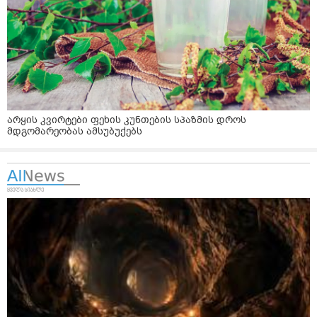
არყის კვირტები ფეხის კუნთების სპაზმის დროს
მდგომარეობას ამსუბუქებს