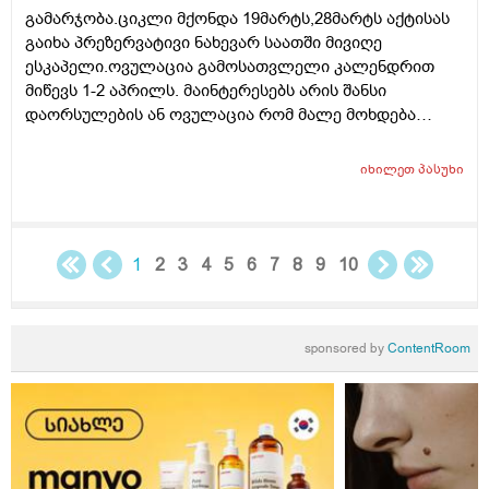
გამარჯობა.ციკლი მქონდა 19მარტს,28მარტს აქტისას
გაიხა პრეზერვატივი ნახევარ საათში მივიღე
ესკაპელი.ოვულაცია გამოსათვლელი კალენდრით
მიწევს 1-2 აპრილს. მაინტერესებს არის შანსი
დაორსულების ან ოვულაცია რომ მალე მოხდება
ჰქონდა წამლის დალევას აზრი?ამასთან შერეულ
კვებაზე მყავს ბავშვი ხშირდ ვერ ვთავაზობ და იქნებ
იხილეთ
პასუხი
ძუძუთი კვებაც დაეხმაროს არ ჩასახვას.მადლობა.
1
2
3
4
5
6
7
8
9
10
sponsored by
ContentRoom