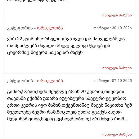
არაეთგვაროვანიმღვრიე,მითხრეს რომ შანსი მაქ
ნაადრევი მშობიარობის,მაქვს ამ ბოლოს წელის
იხილეთ
პასუხი
ტკივილი ხშირად,ყრუ ტკივილი თირკმლებისბარეში
და ხაჭოსებრი გამონადენი,ნაცხის ანალიზმა კანდიდა
კატეგორია -
ორსულობა
თარიღი :
30-10-2025
აჩვენა ერთი თვის უკან,როგორ მოვიქცე?
ვარ 22 კვირის ორსული გავცივდი და მახველებს და
რა შეიძლება მივიღო ასევე ყელიც მტკივა და
ცხვირშიც მიჭერს სიცხე არ მაქვს
იხილეთ
პასუხი
კატეგორია -
ორსულობა
თარიღი :
07-10-2025
გამარჯობათ,ჩემი მეუღლე არის 20 კვირის,თავიდან
თავისმა ექიმმა უთხრა აუტისტური სპექტრი ეტყობაო
ერთი კვირის იყო მაშინ,თქვენთანაც მაქვს ნაკითხი ჩემ
მეუღლეზე ბევრი რამ,მოკლედ ეხლა გვაქვს ასეთი
მდგომარეობა,სადაც ვცხოვრობთ იქ არ მინდა რომ
იმშობიაროს,გვინდა თბილისში,დავუკავშირდით
ექიმს,გაცვლაგგამოცვლის ფურცლი
იხილეთ
პასუხი