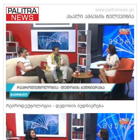
რეპროდუქტოლოგია - დედობის ბედნიერება