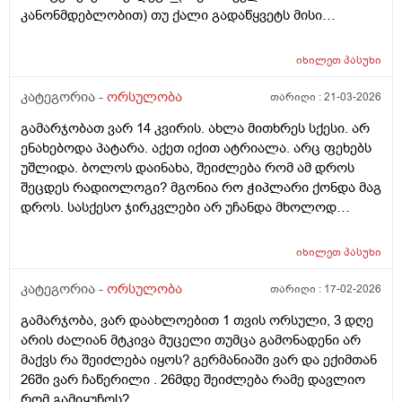
კანონმდებლობით) თუ ქალი გადაწყვეტს მისი
კვერცხუჯრედის გაყინვას, რამდენი ხნის ვადითაა ეს
(კვერცხუჯრედის კრიოპრეზერვაცია) შესაძლებელი?
იხილეთ
პასუხი
და რამდენია ყოველთვიური გადასახადი? და ყველაზე
მნიშვნელოვანი შეკითხვა_თუ, დავუშვათ, საკუთარ
კატეგორია -
ორსულობა
თარიღი :
21-03-2026
გაყინული კვერცხუჯრედების ნაწილს ქალი
გამარჯობათ ვარ 14 კვირის. ახლა მითხრეს სქესი. არ
გამოიყენებს, გაყინული კიდევ ისევ მორჩება
ენახებოდა პატარა. აქეთ იქით ატრიალა. არც ფეხებს
კლინიკაში, ამ დროს შემდგომ როგორ განვითარდება
უშლიდა. ბოლოს დაინახა, შეიძლება რომ ამ დროს
სცენარი? რა ბედი ეწევა დარჩენილ გაყინულ
შეცდეს რადიოლოგი? მგონია რო ჭიპლარი ქონდა მაგ
კვერცხუჯრედებს?_თუ მათ ვადა გასდით,
დროს. სასქესო ჯირკვლები არ უჩანდა მხოლოდ
გამოიყენებენ მანამ სხვა ქალის
სიგრძე გამოჩნდა ბიჭის.
გასანაყოფიერებლად, ე.წ "დონორის" სურვილის
მიუხედავად? თუ არ შეწუხდებით, დეტალურად რომ
იხილეთ
პასუხი
ამიხსნათ ამ ყველაფრის იურიდიული მხარე? უღრმესი
კატეგორია -
ორსულობა
თარიღი :
17-02-2026
მადლობა!
გამარჯობა, ვარ დაახლოებით 1 თვის ორსული, 3 დღე
არის ძალიან მტკივა მუცელი თუმცა გამონადენი არ
მაქვს რა შეიძლება იყოს? გერმანიაში ვარ და ექიმთან
26ში ვარ ჩაწერილი . 26მდე შეიძლება რამე დავლიო
რომ გამიყუჩოს?