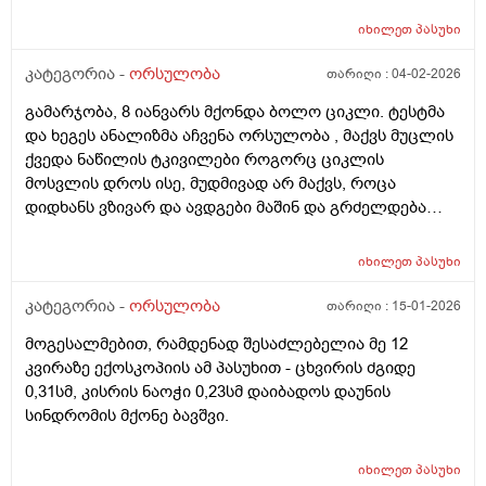
აღმოაჩნდა გულის მანკი, ასევე სმენის პრობლემა და
იხილეთ
პასუხი
შინაგანი ორგანოების სხვა პათოლოგიები. გთხოვთ
მირჩიოთ ჯერ გენეტიკოსის კონსულტაცია მჭირდება
კატეგორია -
ორსულობა
თარიღი :
04-02-2026
თუ კარიოტიპის ანალიზი?
გამარჯობა, 8 იანვარს მქონდა ბოლო ციკლი. ტესტმა
და ხეგეს ანალიზმა აჩვენა ორსულობა , მაქვს მუცლის
ქვედა ნაწილის ტკივილები როგორც ციკლის
მოსვლის დროს ისე, მუდმივად არ მაქვს, როცა
დიდხანს ვზივარ და ავდგები მაშინ და გრძელდება
დაახლოებით 1 2 წუთი და შემდეგ მივლის , ასევე ღამე
რომ ვწევარ მაშინ მტკივა იგივე ხანგრძლივობიფ
იხილეთ
პასუხი
ოღონდ თითქოს უფრო მეტად, ბუნებრივია? 3 დღეა
რაც ასე ვარ.
კატეგორია -
ორსულობა
თარიღი :
15-01-2026
მოგესალმებით, რამდენად შესაძლებელია მე 12
კვირაზე ექოსკოპიის ამ პასუხით - ცხვირის ძგიდე
0,31სმ, კისრის ნაოჭი 0,23სმ დაიბადოს დაუნის
სინდრომის მქონე ბავშვი.
იხილეთ
პასუხი