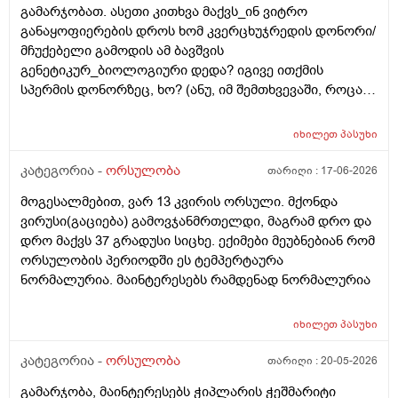
გამარჯობათ. ასეთი კითხვა მაქვს_ინ ვიტრო
რამდენად გავრცელებულია საქართველოში?
განაყოფიერების დროს ხომ კვერცხუჯრედის დონორი/
მჩუქებელი გამოდის ამ ბავშვის
გენეტიკურ_ბიოლოგიური დედა? იგივე ითქმის
სპერმის დონორზეც, ხო? (ანუ, იმ შემთხვევაში, როცა
თავისი სპერმით ან კვერცხუჯრედით ვერ ბადებს
წყვილი) და კიდევ_თუ მედიცინა აბორტს ჩასახული
იხილეთ
პასუხი
ბავშვის მკვლელობად აღიარებს, იგივე ითქმის ხო,
როცა ლაბორატორიაში, სინჯარაში
კატეგორია -
ორსულობა
თარიღი :
17-06-2026
განაყოფიერებული ემბრიონის დაბადება აღარ სურთ
მოგესალმებით, ვარ 13 კვირის ორსული. მქონდა
მის მშობლებს?
ვირუსი(გაციება) გამოვჯანმრთელდი, მაგრამ დრო და
დრო მაქვს 37 გრადუსი სიცხე. ექიმები მეუბნებიან რომ
ორსულობის პერიოდში ეს ტემპერტაურა
ნორმალურია. მაინტერესებს რამდენად ნორმალურია
იხილეთ
პასუხი
კატეგორია -
ორსულობა
თარიღი :
20-05-2026
გამარჯობა, მაინტერესებს ჭიპლარის ჭეშმარიტი