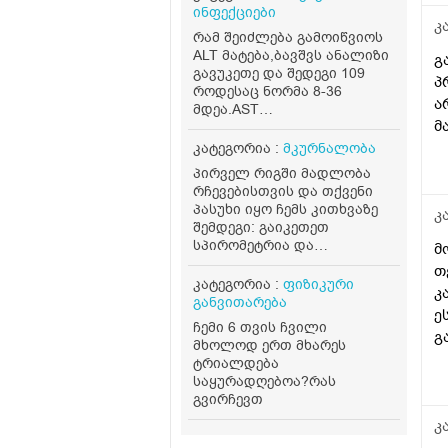
ინფექციები
კ
რამ შეიძლება გამოიწვიოს
ALT მატება,ბავშვს ანალიზი
გ
გავუკეთე და შედეგი 109
პ
როდესაც ნორმა 8-36
ა
მდეა.AST
მ
ნორმაშია.პროფილაქტიკას
წელიწადში 2
კატეგორია :
მკურნალობა
ვუკეთებ,მარტის თვეშიც
პირველ რიგში მადლობა
გავუკეთე და ALT შედეგი 22
რჩევებისთვის და თქვენი
იყო.ვის
პასუხი იყო ჩემს კითხვაზე
კ
მივმართო,დამაკვალიანეთ
შემდეგი: გაიკეთეთ
ჰეპატოლოგს,პედიატრს თუ
სპირომეტრია და
მ
კარდიოლოგს?
ალერგოლოგიური ტესტი
თ
(განსაზღვრავს ასთმის
კატეგორია :
ფიზიკური
კ
ტიპს). ინჰალატორები
განვითარება
ე
გააგრძელეთ მხოლოდ
ჩემი 6 თვის ჩვილი
ექიმის მითითებით,
გ
მხოლოდ ერთ მხარეს
თვითნებურად არ
კ
ტრიალდება
შეწყვიტოთ. ბუნებრივად:
დ
საყურადღებოა?რას
ხელს უწყობს თბილი
გვირჩევთ
კ
ორთქლის ინჰალაცია,
ე
თბილი წყლის მიღება.
კ
მოერიდეთ სიცივეს,
ყ