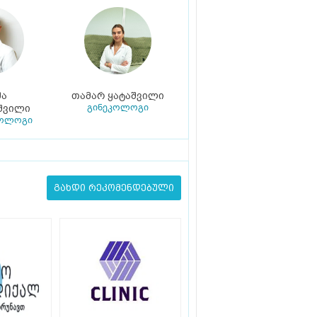
შა
თამარ ყატაშვილი
გინეკოლოგი
შვილი
კოლოგი
გახდი რეკომენდებული