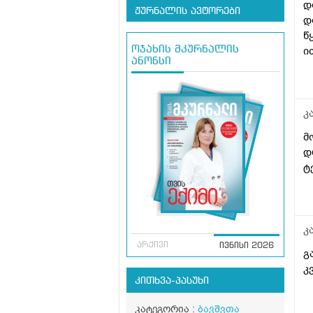
დ
ჟურნალის ავტორები
დ
წ
ი
ოჯახის მკურნალის
ანონსი
ს
კ
მ
დ
ტ
კ
არქივი
ივნისი 2026
გ
კ
კითხვა-პასუხი
კატეგორია :
ბავშვთა