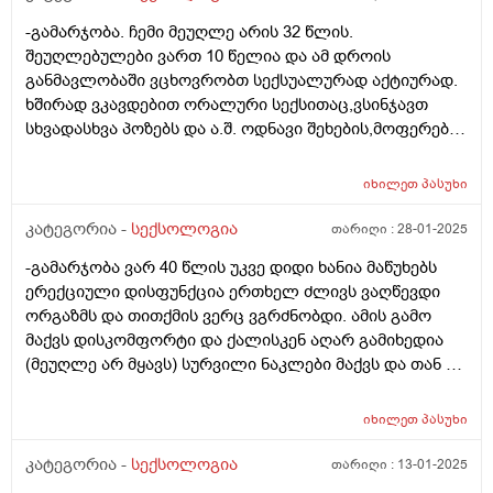
-გამარჯობა. ჩემი მეუღლე არის 32 წლის.
შეუღლებულები ვართ 10 წელია და ამ დროის
განმავლობაში ვცხოვრობთ სექსუალურად აქტიურად.
ხშირად ვკავდებით ორალური სექსითაც,ვსინჯავთ
სხვადასხვა პოზებს და ა.შ. ოდნავი შეხების,მოფერების
და კოცნის დროსაც კი უკვე გამაგრებული აქვს
სასქესო ორგანო. რამდენიმე დღეა ატყობს რომ
იხილეთ
პასუხი
სასქესო ორგანო როცა აუდგება არ მაგრდება კარგად
და მალევე მჩვარდება. გათავება არ უჭირს,განიცდის
კატეგორია -
სექსოლოგია
თარიღი :
28-01-2025
სიამოვნებასაც მაგრამ ანუ კარგად ამდგარი და
-გამარჯობა ვარ 40 წლის უკვე დიდი ხანია მაწუხებს
გამაგრებული არ აქვს. შეიძლება თუ არა ეს იყოს იმის
ერექციული დისფუნქცია ერთხელ ძლივს ვაღწევდი
მიზეზი, რომ წინა სამი კვირის განმავლობაში,ორჯერ
ორგაზმს და თითქმის ვერც ვგრძნობდი. ამის გამო
იწვა კლინიკაში და გაიკეთა ენდოსკოპიური და
მაქვს დისკომფორტი და ქალისკენ აღარ გამიხედია
წვრილი ნაწლავის გამოკვლევები. პირველად სრული
(მეუღლე არ მყავს) სურვილი ნაკლები მაქვს და თან არ
დაძინებით,მეორედ ნარკოზით,ვენაში შეუყვანეს
მინდა რო შევრცხვე. უროლოგს ავუხსენი და
ორივეჯერ წამალი. ასევე გასულ წელს, სექტემბერშიც
გამომიწერა ადორა. არც ეგ დამილევია არ ვიცი
გაიკეთა მსგავსი კვლევები,კოლონოსკოპია და
იხილეთ
პასუხი
როგორი რეაქცია აქვს. ანუ როგორც ვიაგრა არის
გასტროსკოპია,ასევე დაძინებებით. გემოგლობინი
ეგეთია დროებითი, თუ კურნავს კურნავს? ისიც არ ვიცი
კატეგორია -
სექსოლოგია
თარიღი :
13-01-2025
ფარული სისხლდენის გამო ჰქონდა 8.5ზე დაწეული. ეს
სწორად დამინიშნა თუ არა უბრალოდ ჩემი გასაჭირი
ყველაფერი შეიძლება უკავშირდებოდეს ამ