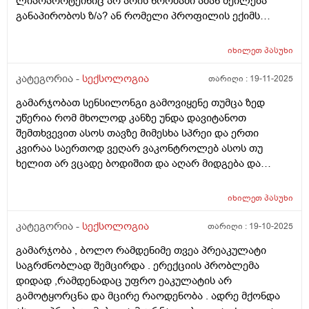
ლიპოპროტეინიც არ არის ნორმაში ამან შეილება
განაპირობოს ზ/ა? ან რომელი პროფილის ექიმს
მივმართო?
იხილეთ
პასუხი
კატეგორია -
სექსოლოგია
თარიღი :
19-11-2025
გამარჯობათ სენსილონგი გამოვიყენე თუმცა ზედ
უწერია რომ მხოლოდ კანზე უნდა დავიტანოთ
შემთხვევით ასოს თავზე მიმესხა სპრეი და ერთი
კვირაა საერთოდ ვეღარ ვაკონტროლებ ასოს თუ
ხელით არ ვცადე ბოდიშით და აღარ მიდგება და
სურვილიც გამიქრა ურთიერთობის გთხოვთ მირჩიეთ
როგორ მოვიქცე და თუ აღმიდგება მგრძნობელობა
იხილეთ
პასუხი
ხან ამდგარი რომ მაქვს მაგასაც ვეღარ ვგრძნობ
კატეგორია -
სექსოლოგია
თარიღი :
19-10-2025
გამარჯობა , ბოლო რამდენიმე თვეა პრეაკულატი
საგრძნობლად შემცირდა . ერექციის პრობლემა
დიდად ,რამდენადაც უფრო ეაკულატის არ
გამოტყორცნა და მცირე რაოდენობა . ადრე მქონდა