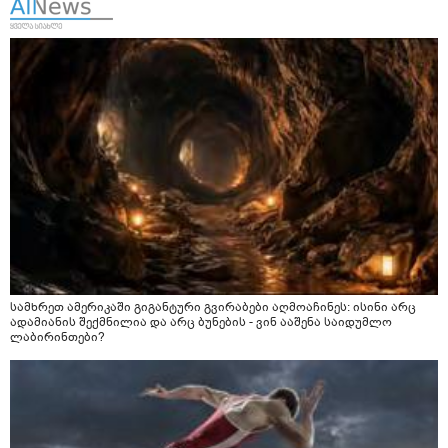
სამხრეთ ამერიკაში გიგანტური გვირაბები აღმოაჩინეს: ისინი არც
ადამიანის შექმნილია და არც ბუნების - ვინ ააშენა საიდუმლო
ლაბირინთები?