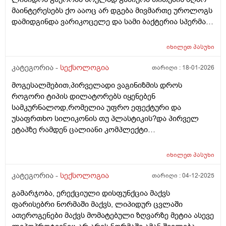
მაინტერესებს ქო ააოც არ დგება მივმართე უროლოგს
დამიდგინდა ვარიკოცელე და სამი ბაქტერია სპერმაში
ვიმკურნალე ბაქტერია გაქრა მაგრამ შედეგი ნულოა
ოსევ ისე ვარ მაინტერესებს რისგან იქნება
იხილეთ
პასუხი
გამოწვეილი მსგავსი სიმპტომი არის თუარა შანსი იმის
რომ ვარიკოცელე იწვევდეს ასეთ მდგომარეიბას ან
კატეგორია -
სექსოლოგია
თარიღი :
18-01-2026
რომელ ექიმს მივმართო რომ დამაკვალიანოთ
მოგესალმებით,პირველადი ვაგინიზმის დროს
,მადლობა წიმასწარ
როგორი ტიპის დილატორებს იყენებენ
სამკურნალოდ,რომელია უფრო ეფექტური და
უსაფრთხო სილიკონის თუ პლასტიკის?და პირველ
ეტაპზე რამდენ ცალიანი კომპლექტი
შევიძინო.გმადლობთ წინასწარ
იხილეთ
პასუხი
კატეგორია -
სექსოლოგია
თარიღი :
04-12-2025
გამარჯობა, ერექციული დისფუნქცია მაქვს
ფარისებრი ნორმაში მაქვს, ლიპიდურ ცვლაში
ათეროგენები მაქვს მომატებული ზღვარზე მეტია ასევე