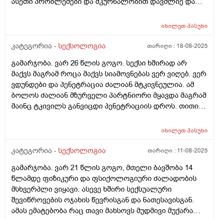
ასეთი პრობლემები და მკურნალობით დავძლიე და
რატომ მიმეორებს ? რისი ბრალია ერთი შეხედვთ ?
უროლოგს თუ სექსოლოგს მირჩევთ?
იხილეთ
პასუხი
კატეგორია -
სექსოლოგია
თარიღი :
18-08-2025
გამარჯობა. ვარ 26 წლის გოგო. სექსი ხშირად არ
მაქვს მაგრამ როცა მაქვს სიამოვნებას ვერ ვიღებ. ვერ
ვდუნდები და პენეტრაცია ძალიან მტკივნეულია. ამ
ბოლოს ძალიან მზურველი პარტნიორი მყავდა მაგრამ
მაინც ტკივილს განვიცდი პენეტრაციის დროს. თითით
არასდროს მიცდია იმიტომ რომ ესეც მტკივნეულია. რა
უნდა გავაკეთო ასეთ შემთხვევაში? გინეკოლოგთან
იხილეთ
პასუხი
ვიყავი გადამოწმებაზე და წესრიგში მაქვს
ყველაფერი. მაგრამ ამ ტკივილს როგორ ვუშველო :(
კატეგორია -
სექსოლოგია
თარიღი :
11-08-2025
გამარჯობა. ვარ 21 წლის გოგო, მთელი ბავშობა 14
წლამდე ფიზიკური და ფსიქოლოგიური ძალადობის
მსხვერპლი ვიყავი. ასევე ხშირი სექსუალური
შევიწროვების ოჯახის წევრისგან და ნათესავისგან.
ამას ემატებობა რაც თავი მახსოვს მუდმივი მუქარა