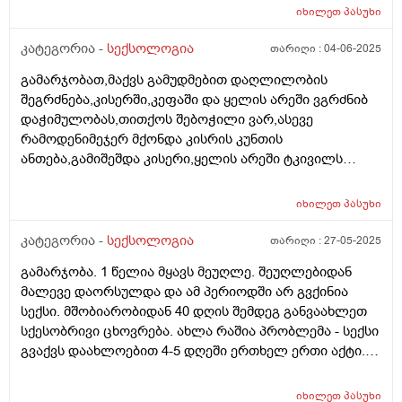
პრობლემები აუზში მოშარდვის შედეგად გარდნერელა
იხილეთ
პასუხი
დაემართა იმკურნალა ცოტახანი კარგად იყო მაგრამ
პერიოდულად ისევ აყრიდა პენისი თავზე
კატეგორია -
სექსოლოგია
თარიღი :
04-06-2025
წითლად,არის მარიხუანის სისტემატიური
გამარჯობათ,მაქვს გამუდმებით დაღლილობის
მომხმარებელიც.როდესაც მოწევდა ვაკვირდებოდით
შეგრძნება,კისერში,კეფაში და ყელის არეში ვგრძნიბ
მაშინ დააყრიდა პენისზე და უჭირდა სექსი. ამ ბოლო
დაჭიმულობას,თითქოს შებოჭილი ვარ,ასევე
დროს რამოდენიმეჯერ ერექციის პრობლემა დაეწყო
რამოდენიმეჯერ მქონდა კისრის კუნთის
პენისი უვარდება ეს ყველაფერი ჩემზე ძალიან
ანთება,გამიშეშდა კისერი,ყელის არეში ტკივილს
მოქმედებს ზოგადად ძალიან ტემპერამენტიანი ვარ
ვგრძნობ სულ რომელიც გადამდის მარცხენა ყურში
ყოველდღე მინდა სექსუალური ცხოვრება მეუღლეს
თითქოს ცხელი წყალი გადმომდინდა ისე,ვიყავი
სულ ხან არ შეუძლია ხან უვარდება მოკლედ ძალიან
იხილეთ
პასუხი
ოჯახის ექიმთან და დამინიშნა მკურნალობა,მიციბონი
დასტრესილი ვარ. მაინტერესებს ეს პრობლემები
ნექსი ნაითი ირონ სთრონგი და რეგიმედი
კატეგორია -
სექსოლოგია
თარიღი :
27-05-2025
შეიძლება მარიხუანამ გამოიწვიოს?ვამჩნევ როცა
დამინიშნა,შარდის ანალიზში იყო დიდი რაოდენობით
ეწევა აღარ უნდა საერთოდ სექსი მოთხოვნილებაც არ
გამარჯობა. 1 წელია მყავს მეუღლე. შეუღლებიდან
ეპითელი,გემოგლობინი დაბალი მქონდა,მაქვს წნევა
აქვს დიდად.
მალევე დაორსულდა და ამ პერიოდში არ გვქინია
მიახლოებითი ხშირად,მკურნალობა ჩავიტარე მაგრამ
სექსი. მშობიარობიდან 40 დღის შემდეგ განვაახლეთ
ის შეგრძნებები ისევ მაქვს,კისერი დაჭიმული და
სქესობრივი ცხოვრება. ახლა რაშია პრობლემა - სექსი
თავბრუს ხვევები,შეგრძნება თითქოს სიცხე მაქვს,ღამე
გვაქვს დაახლოებით 4-5 დღეში ერთხელ ერთი აქტი.
რამოდენიმეჯერ მეღვიძება,თითქოს თავს ვერ ვდებ
ჩემი ცოლი
მოსვენებულად,ცხოვრებაში სტრესული მომენტებიც
ხშირად მქონია,თან ძალიან სტრესული,ვარ 27 წლის
იხილეთ
პასუხი