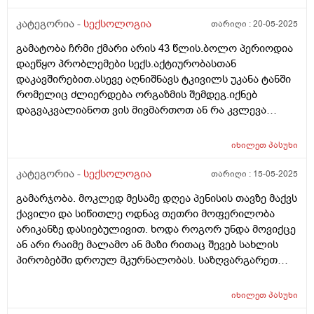
გოგო.ზოგადად ვარ ძალიან ტემპერამენტულუ,სულ
კატეგორია -
სექსოლოგია
თარიღი :
20-05-2025
მინდა მეუღლესთან ურთიერთობა,დღეში ათჯერ
ოცჯერაც რომ მქონდეს სექსი თანახმა ვარ,მაგრამ
გამატობა ჩრმი ქმარი არის 43 წლის.ბოლო პერიოდია
მეუღლეს კვირაში სამ ითხჯერ შეუძლია და სულ
დაეწყო პრობლემები სექს.აქტიურობასთან
დაუკმაყოფილებელი გამოვდივარ,შესაძლებელია
დაკავშირებით.ასევე აღნიშნავს ტკივილს უკანა ტანში
ფსიქოლოგიური მომენტი იყოს?ან სექსის
რომელიც ძლიერდება ორგაზმის შემდეგ.იქნებ
უკმარისობის ბრალი?ან მე დამიქვეით ან მეუღლეს
დაგვაკვალიანოთ ვის მივმართოთ ან რა კვლევა
აუქვეითეთ ეს გრძნობა დამეხმარეთ (((
ჩაიტაროს
იხილეთ
პასუხი
კატეგორია -
სექსოლოგია
თარიღი :
15-05-2025
გამარჯობა. მოკლედ მესამე დღეა პენისის თავზე მაქვს
ქავილი და სიწითლე ოდნავ თეთრი მოფერილობა
არიკანზე დასიებულივით. ხოდა როგორ უნდა მოვიქცე
ან არი რაიმე მალამო ან მაზი რითაც შევებ სახლის
პირობებში დროულ მკურნალობას. საზღვარგარეთ
ვარ ამიტომ ვერვახერხებ ექიმთან მისვლას
იხილეთ
პასუხი