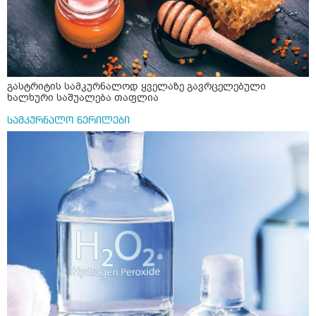
მანიპულაციები რომ თავს მოიკლავდა თუ წამოვიდოდი
მისგან ეს ტოქსიკური ურთიერთობა დავასრულე ეხლა
ისებ ასე ვარ თავბრუხვევებით და როგორ მოვიქცეე
არვიცი ბოდიში ცოყა არულად მიწერია
გასტრიტის სამკურნალოდ ყველაზე გავრცელებული
ხალხური საშუალება თაფლია
სამკურნალო წერილები