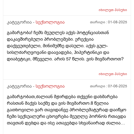
მამაჩემის მხრიდან რომ თუ სექსუალური ურთიერთობა
მექნებოდა რამეს დამიშავებდა. ამის გამო 19 წლამდე
იხილეთ
პასუხი
მძიმე დეპრესია მქონდა მაგრამ ახლაც არ ვიცი
მომეხსნა და გავუმკლავდი თუ არა იმ ყველაფერს რაც
კატეგორია -
სექსოლოგია
თარიღი :
01-08-2025
თავში ჩამიდეს . სექსუალური ცხოვრება 18 წლის
გამარჯობა! ჩემს მეუღლეს აქვს პოტენციასთან
ასაკში დავიწყე 4-ჯერ მქონდა სექსი მაგრამ საერთოდ
დაკავშირებული პრობლემები. ერექცია
ვერაფერს ვერ ვგრძნობდი ვერც ფიზიკურად ვერც
დაქვეუთებული, მინიმუმზე დასული. აქვს გულ-
ემოციურად მერე შემიყვარდა ერთი ბიჭი და ძლიერი
სისლძარღვოვანი დაავადება, ჰიპერტინიკი და
ემოციური კავშირი დავამყარე ძალიანაც მომწონს და
დიაბეტიკი, მწეველი. არის 57 წლის. ვის მივმართოთ?
ფიზიკურად სიამოვნებას მხოლოდ იმშემთხვევაში
ვიღებ თუ ემოციურად ძალიანნ ახლოს ვარ მასთან.
თუმცა ამას ხშირად ვერ ვახერხებ და ზოგჯერ
იხილეთ
პასუხი
ფიზიკურად მიჭირს რომრამე ვიგრძნო. რის გამოც ეს
კატეგორია -
სექსოლოგია
თარიღი :
07-06-2025
ბიჭი თავისთავს იდანაშაულებს და ურთიერთობაც
გვიფუჭდება. ყველაფერი რაც სექსთან არის
გამარჯობათ,ძალიან მჭირდება თქვენი დახმარება
დაკავშირებული ტრამვებთან ასოცირდება და ეს ჩემს
რასთან მაქვს საქმე და ვის მივმართო.8 წელია
სექსუალურ ცხოვრებაზე მთლიანად ახდენს გავლენას.
გათხოვილი ვარ თავიდანვე პრობლემატურად დაიწყო
სექსოლოგი დამეხმარება?
ჩემი სექსუალური ცხოვრება მეუღლე პორნოს რთავდა
თავთან დებდა და ისე ათავებდა სხვანაირად ძალიან
დიდი ხანი უნდებოდა.შემდეგ პენისზე გაუჩნდა