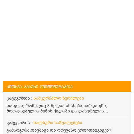
კითხვა-პასუხი (ფიტოტერაპია)
კატეგორია :
სამკურნალო წერილები
თაფლი, რომელიც 8 წელია ინახება სარდაფში,
მოთავსებულია მინის ქილაში და დახურულია
პლასტმასის სახურავით. ექნება თუ არა შენარჩუნებული
სასარგებლო თვისებები და შეიძლება თუ არა მისი
კატეგორია :
ხალხური საშუალებები
მირთმევა? გმადლობთ.
გამარჯობა.თავშავა და ორეგანო ერთიდაიგივეა?