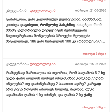
იხილეთ
პასუხი
კატეგორია -
დიეტოლოგია
თარიღი :
21-06-2026
გამარჯობა. ვარ კალორიულ დეფიციტში. ამასწინათ,
კითხვა დაგისვით, რომელზე პასუხშიც ახსენეთ, რომ
მძიმე კალორიული დეფიციტის შემთხვევაში
ნივთიერებათა მონელების პროცესი ნელდება.
მაგალითად. 186 ვარ სიმაღლის 100 კგ (რამოდენიკე
კგ უკვე დავიკელი) დღის განმავლობაში მხოლოდ
სუნთქვით და ძილით ვხარჯავ 1900 კალორიას. დღეს,
იხილეთ
პასუხი
დღის განმავლობაში მივიღე 1000 კალორია და
რამენაირად უნდა მივიღო 600-700 კალორიაც, რომ
კატეგორია -
დიეტოლოგია
თარიღი :
15-06-2026
მკაცრი დეფიციტი არ მქონდეს. ასეთ შემთხვევაში
რამდენად მართალია ის თეორია, რომ საღამოს 6-7 ზე
ტკბილეულის, ან რაიმე არაჯანსაღის ხარჯზე რომ
უნდა ჭამო ბოლოს თორემ ორგანიზმი კარგად ვეღარ
მივუახლოვდე ამ ნიშნულს გამართლებულია? ტორტის
ინელებს? თუ დაძინებამდე 2 საათით ადრე? კარგად
ნაჭერი ან რამე. ხომ არ ავნებს წონის კლებას და
არც ვიცი როგორ ამბობენ ხოლმე. მაგრამ, თუკი
კალორიულ დეფიციტს?
ადამიანი ღამის 4 ზე იძინებ, და ღამის 2 ზე ჭამე
ბოლოს, ანუ, რა გამოდის? შეგიძლიათ მეტად
გამაცნობიეროთ ამის შესახებ?
იხილეთ
პასუხი