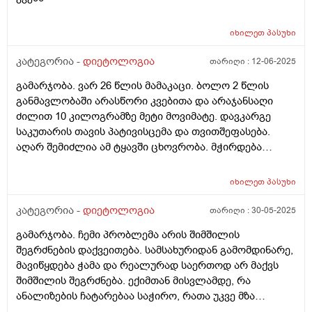
სასვსე ვიყავი ახლა რამდენხანსაც არუნდა მეძინოს
გაბერილი მაქვს და მხოლოდ მაშინ გამივლის როცა
მაინც უენერგიოთ ვარ. რამდენხანს სჭირდება
კუჭში გავდივარ, ოღონდ მხოლოდ რამოდენიმე
ორგანიზმს რომ გონს მოვიდეს
იხილეთ
პასუხი
საათით. კუჭში 2-3 დღეში 1ხელ გავდივარ სულ, მაგრამ
ეს რაღაცა ახლა დამემართა. რამოდენიმე თვეა. კუჭში
კატეგორია -
დიეტოლოგია
თარიღი :
12-06-2025
სულ ასე გავდიოდი, მაგრამ ასეთი რამ არ მჭირდა
გამარჯობა. ვარ 26 წლის მამაკაცი. ბოლო 2 წლის
არასდროს.
განმავლობაში არასწორი კვებითა და არაჯანსაღი
ძილით 10 კილოგრამზე მეტი მოვიმატე. დავკარგე
საკუთარის თავის პატივისცემა და თვითშეფასება.
აღარ შემიძლია ამ ტყავში ცხოვრობა. მჭირდება
ადამიანი ვინც, მეტყვის ჩემს სიმაღლეზე ასაკზე და
სხვა ფაქტორებსე დაყრდნობით - ყველაფერს ჯანსაღი
იხილეთ
პასუხი
კვებასა და სწორი ცხოვრების შესახებ, რათა დავიკლო
ეს 10 კილოგრამი და ცზიმის პროცენტულობა
კატეგორია -
დიეტოლოგია
თარიღი :
30-05-2025
შევამცირო სხეულზე. მჭირდება ადამაიანი, ვინც
გამარჯობა. ჩემი პრობლემა არის შიმშილის
დამიწერს კვებას და ა.შ დავუსვამ კითხვებს და
შეგრძნების დაქვეითება. სამსახურიდან გამომდინარე,
შემამეცნებს კიდეც. აქედან გამომდინა, ვინ არის ჩემი
მავიწყდება ჭამა და რეალურად საერთოდ არ მაქვს
ექიმი? ვერ გავერკვიე. დიეტოლოგი, ნუტრიციოლოგი
შიმშილის შეგრძნება. ექიმთან მისვლამდე, რა
თუ ენდოკრინოლოგი? ვისთან ჩავეწერო და ვის
ანალიზების ჩატარებაა საჭირო, რათა უკვე მზა
მირჩევდით? მადლობა.
პასუხებით მივიდე ექიმთან?