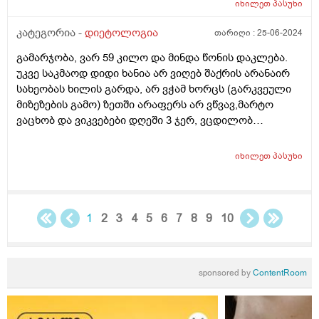
იხილეთ
პასუხი
კატეგორია -
დიეტოლოგია
თარიღი :
25-06-2024
გამარჯობა, ვარ 59 კილო და მინდა წონის დაკლება.
უკვე საკმაოდ დიდი ხანია არ ვიღებ შაქრის არანაირ
სახეობას ხილის გარდა, არ ვჭამ ხორცს (გარკვეული
მიზეზების გამო) ზეთში არაფერს არ ვწვავ,მარტო
ვაცხობ და ვიკვებები დღეში 3 ჯერ, ვცდილობ
დავიკლო წონაში, მაგრამ პირიქით ვიმატებს. იქნებ
მირჩიოთ რამე ან დამანახოთ სად ვუშვებ შეცდომას?
იხილეთ
პასუხი
სიმაღლე 163. დიდი მადლობა წინასწარ.
1
2
3
4
5
6
7
8
9
10
sponsored by
ContentRoom