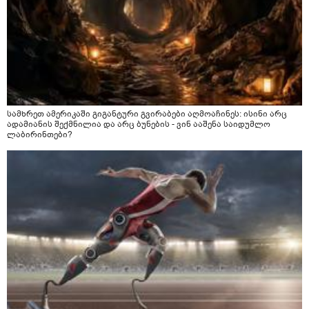
სამხრეთ ამერიკაში გიგანტური გვირაბები აღმოაჩინეს: ისინი არც
ადამიანის შექმნილია და არც ბუნების - ვინ ააშენა საიდუმლო
ლაბირინთები?