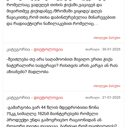
რომელსაც ვადუღებ თიხის ჭიქაში,ვაცივებ და
მივირთმევ ჭიქიდანვე./შროშაში ვიყიდე/.დღეს
წავიკითხე,რომ თიხა დაბინძურებულია მინარევებით
და რადიაქტიური ნაწილაკებით.რომელიც
გაცხელებისას კიდევ უფრო მრავლადაა
თიხაში.მაინტერესებს,არასწორად ვიქცევი? ან მავნებს
იხილეთ
პასუხი
რამეს,თიხის ჭურჭელში მოდუღება და იქედანვე
დალევა? მადლობა.
კატეგორია -
დიეტოლოგია
თარიღი :
30-01-2025
-შეიძლება თუ არა საღამოობით მივიღო ერთი ჭიქა
ნატურალირი საფერავი? რისთვის არის კარგი ან რას
აზიანებს? მადლობა
იხილეთ
პასუხი
კატეგორია -
დიეტოლოგია
თარიღი :
21-01-2025
-გამარჯობა.ვარ 44 წლის მდედრობითი.წონა
75კგ,სიმაღლე 162სმ.მაინტერესებს რომელი
პროდუქტი უნდა გამოვრიცხო რაციონიდან ან
როგორი დიეტა დავიცვა, ბარძაყი რომ დათხელდეს?