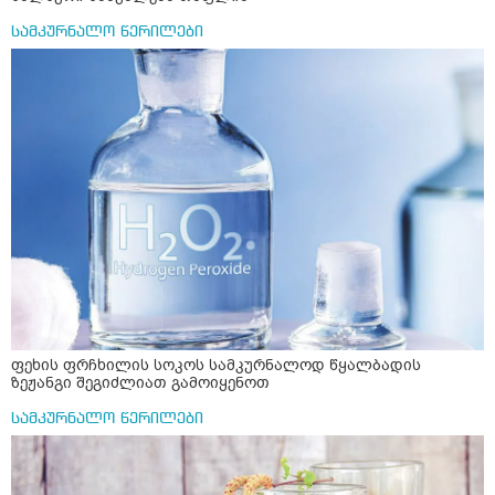
სამკურნალო წერილები
ფეხის ფრჩხილის სოკოს სამკურნალოდ წყალბადის
ზეჟანგი შეგიძლიათ გამოიყენოთ
სამკურნალო წერილები