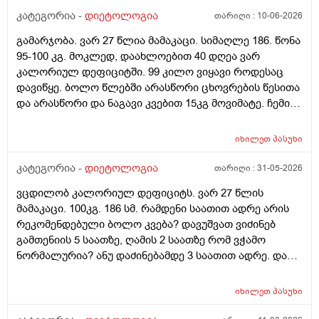
კატეგორია -
დიეტოლოგია
თარიღი :
10-06-2026
გამარჯობა. ვარ 27 წლია მამაკაცი. სიმაღლე 186. წონა
95-100 კგ. მოკლედ, დაახლოებით 40 დღეა ვარ
კალორიულ დეფიციტში. 99 კილო ვიყავი როდესაც
დავიწყე. ბოლო წლებში არასწორი ცხოვრების წესითა
და არასწორი და ნაგავი კვებით 15კგ მოვიმატე. ჩემი
სტაბილური წონა 84კგ იყო. პრობლემა ისაა, რომ ამ 40
დღიანი კალორიული დეფიციტის განმავლობაში
იხილეთ
პასუხი
ვერანაირ შედეგს ვგრძნობ. სასწორი, თითქოს
აჩვენებს რომ თავიდან 4კგმდე დავიკელი 3 კვირაში,
კატეგორია -
დიეტოლოგია
თარიღი :
31-05-2026
მაგრამ, გავიყინე. და ვერც მაგ 4კგს შედეგს ვერ
ვცდილობ კალორიულ დეფიციტს. ვარ 27 წლის
ვხედავ სხეულზე, რაზეც, სავარაუდოდ მეტყვით, რომ
მამაკაცი. 100კგ. 186 სმ. რამდენი საათით ადრე არის
4კგ არაფერია რომ 186, 100კგ ადამიანმა შეატყოს მის
რეკომენდებული ბოლო კვება? დავუშვათ ვიძინებ
თავს. კიბატონო. თუმცა, ვერანაირ პროგრესს ვერ
გამთენიის 5 საათზე, ღამის 2 საათზე რომ ვჭამო
ვხედავ. ამას წინათაც გესაუბრეთ ამის შესახებ. ჩემს
ნორმალურია? ანუ დაძინებამდე 3 საათით ადრე. და
ცხოვრებაში ასეთი დისციპლინა ამ მხრივ არასდროს
დღეში თუკი 1ხელ ვჭამე, შეიძლება ცუდია, მაგრამ,
გამომიჩენია. ლუდი, შაქარი, ცომი - ყველაფერი
მაინც ხომ დავიკლებ წონაში ასეთი რიტმით?
ამოვიღე. მხოლოდ ჯანსაღი კალორიული დეფიციტი.
იხილეთ
პასუხი
რამდგანაც კალორიულ დეფიციტში ვიქნები
ასევე, დღეში ვცდილობ 150-200გ ჩემი ცილის ნორმაც