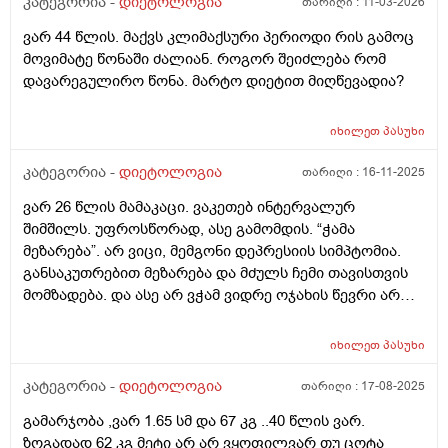
კატეგორია -
დიეტოლოგია
თარიღი :
11-03-2026
მივიღო, რომ მხოლოდამხოლოდ ცხიმის ხარჯზე
დავიკლო. ვიკვებები დღეში 3 ჯერ. ყოველდეიური
ვარ 44 წლის. მაქვს კლიმაქსური პერიოდი რის გამოც
ძირითადი მენიუ არის 10ც მოხარშული კვერცხის ცილა
მოვიმატე წონაში ძალიან. როგორ შეიძლება რომ
და 300გ ქათმის ფილე. შიგადაშიგ პროტეინის
დავარეგულირო წონა. მარტო დიეტით მიღწევადია?
პუდინგი, რომელიც 20გ ცილას შეიცავს და ა.შ -
არანაირი პროგრესი. ისევ მუცელზე გადმოკიდებული
იხილეთ
პასუხი
ქონები. მითხარით, რას ვაკეთებ არასწორად? ვითომ
ძილი? ღამის 2-3 ზე ვიძინებ და დილას 10-11 ზე
კატეგორია -
დიეტოლოგია
თარიღი :
16-11-2025
ვიღვიძებ. საღამოა 10 დან ღამის 3 მდე პერიოდს
ძილში ეომ არ ვატარებ ვითომ მაგაშია საქმე? ანდაც
ვარ 26 წლის მამაკაცი. ვაკეთებ ინტერვალურ
იმაშია საქმე, რომ ერთბაშად ვჭამ 300გ ფილეს,
შიმშილს. უფროსწორად, ასე გამომდის. “ჭამა
ბევრია, ორგანიზმი ვერ გადაამუშავწბს და ცხიმში
მეზარება”. არ ვიცი, მემგონი დეპრესიის სიმპტომია.
გზავნის? არადა უპუროდ ვჭამ და სიგამძღრესაც ვერ
განსაკუთრებით მეზარება და მძულს ჩემი თავისთვის
ვგრძნობ დიდად. არ ვიცი არაფერი 1 რამის გარდა,
მომზადება. და ასე არ ვჭამ ვიდრე ოჯახის წევრი არ
რომ მეზიზღება ჩემს ტყავსა და სხეულში ყოველი
იზრუნებს ჩემზე. თუკი დილით 10 ზე ვიღვიძებ 4 მდე
მომდევნო დღის გათენება.
მშიერი ვარ. ხან უფრო მერემდეც. ხანდახან დღეში 1
იხილეთ
პასუხი
ხელ ვჭამ, ხან დღეში 2 ჯერ. რა არის ჩემი პრობლემა:
კუჭის ტკივილი. თუკი მშიერი ვარ კუჭი მტკივა და
კატეგორია -
დიეტოლოგია
თარიღი :
17-08-2025
მუცელიც გაბერილი მაქვს ხოლმე. არავისგან
გამარჯობა ,ვარ 1.65 სმ და 67 კგ ..40 წლის ვარ.
მომისმენია მსგავსი რამ. მე ვიცი, რომ როცა შიათ -
ზოგადად 62 კგ მეტი არ არ ვყოფილვარ თუ ცოტა