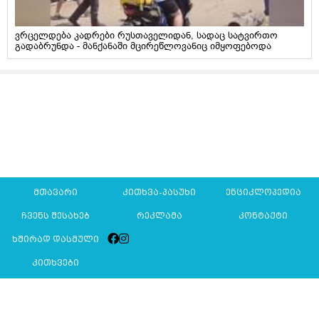
ვრცელდება კადრები რუსთაველიდან, სადაც სატვირთო
გადაბრუნდა - მანქანაში მცირეწლოვანიც იმყოფებოდა
მთავარი
კითხვა-პასუხი
ენციკლოპედია
ჩვენს შესახებ
რეკლამა
კონტაქტი
ხშირად დასმული
კითხვები
Mkurnali.ge © 2016 ყველა უფლება დაცულია
მასალების გადაბეჭდვა/რეპროდუცირება აკრძალულია,
იხილეთ
მასალის გამოყენების პირობები