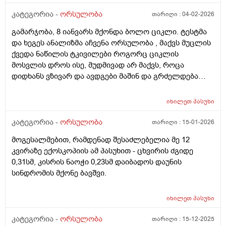
შინაგანი ორგანოების სხვა პათოლოგიები. გთხოვთ
მირჩიოთ ჯერ გენეტიკოსის კონსულტაცია მჭირდება
კატეგორია -
ორსულობა
თარიღი :
04-02-2026
თუ კარიოტიპის ანალიზი?
გამარჯობა, 8 იანვარს მქონდა ბოლო ციკლი. ტესტმა
და ხეგეს ანალიზმა აჩვენა ორსულობა , მაქვს მუცლის
ქვედა ნაწილის ტკივილები როგორც ციკლის
მოსვლის დროს ისე, მუდმივად არ მაქვს, როცა
დიდხანს ვზივარ და ავდგები მაშინ და გრძელდება
დაახლოებით 1 2 წუთი და შემდეგ მივლის , ასევე ღამე
რომ ვწევარ მაშინ მტკივა იგივე ხანგრძლივობიფ
იხილეთ
პასუხი
ოღონდ თითქოს უფრო მეტად, ბუნებრივია? 3 დღეა
რაც ასე ვარ.
კატეგორია -
ორსულობა
თარიღი :
15-01-2026
მოგესალმებით, რამდენად შესაძლებელია მე 12
კვირაზე ექოსკოპიის ამ პასუხით - ცხვირის ძგიდე
0,31სმ, კისრის ნაოჭი 0,23სმ დაიბადოს დაუნის
სინდრომის მქონე ბავშვი.
იხილეთ
პასუხი
კატეგორია -
ორსულობა
თარიღი :
15-12-2025