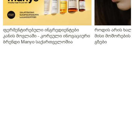
სანთელი ოცი დღე ძილის წინ,უტროჟესტანი
საღამოს,კურანტილი სისხლის გამათხელებელი,ახლა
აქვს თავის ტკივილები,სხვა ჩვენება არააქვს და ასე
გვგონია დ ვიტამია გამოიწვიაო მარა ვირუსიც
ფერმენტირებული ინგრედიენტები
როდის არის ხალი
ქონდა,ვაგოსტაბილი თავის ტკივილისთვის,თქვენ რას
კანის მოვლაში - კორეული ინოვაციური
მისი მოშორების 
გვირჩევთ?როგორც გვითხარით ონლაინ ისე მიდის
ბრენდი Manyo საქართველოშია
გზები
ყველაფერი და ხალხს შეხება აქვთ პირდაპირ
პროცესთან და ისინი ვერ ხვდებიან.გმადლობთ
გაწეული დახმარებისთვის.