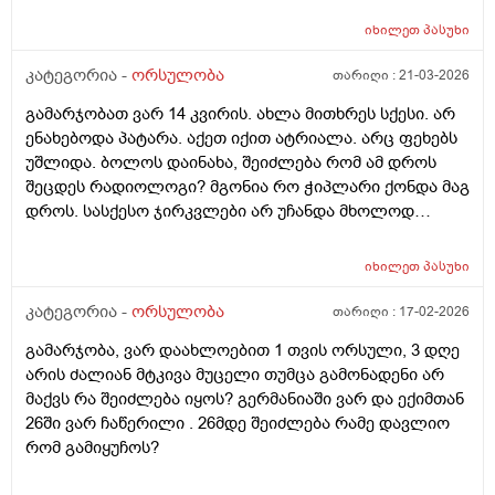
(კვერცხუჯრედის კრიოპრეზერვაცია) შესაძლებელი?
იხილეთ
პასუხი
და რამდენია ყოველთვიური გადასახადი? და ყველაზე
მნიშვნელოვანი შეკითხვა_თუ, დავუშვათ, საკუთარ
კატეგორია -
ორსულობა
თარიღი :
21-03-2026
გაყინული კვერცხუჯრედების ნაწილს ქალი
გამარჯობათ ვარ 14 კვირის. ახლა მითხრეს სქესი. არ
გამოიყენებს, გაყინული კიდევ ისევ მორჩება
ენახებოდა პატარა. აქეთ იქით ატრიალა. არც ფეხებს
კლინიკაში, ამ დროს შემდგომ როგორ განვითარდება
უშლიდა. ბოლოს დაინახა, შეიძლება რომ ამ დროს
სცენარი? რა ბედი ეწევა დარჩენილ გაყინულ
შეცდეს რადიოლოგი? მგონია რო ჭიპლარი ქონდა მაგ
კვერცხუჯრედებს?_თუ მათ ვადა გასდით,
დროს. სასქესო ჯირკვლები არ უჩანდა მხოლოდ
გამოიყენებენ მანამ სხვა ქალის
სიგრძე გამოჩნდა ბიჭის.
გასანაყოფიერებლად, ე.წ "დონორის" სურვილის
მიუხედავად? თუ არ შეწუხდებით, დეტალურად რომ
იხილეთ
პასუხი
ამიხსნათ ამ ყველაფრის იურიდიული მხარე? უღრმესი
კატეგორია -
ორსულობა
თარიღი :
17-02-2026
მადლობა!
გამარჯობა, ვარ დაახლოებით 1 თვის ორსული, 3 დღე
არის ძალიან მტკივა მუცელი თუმცა გამონადენი არ
მაქვს რა შეიძლება იყოს? გერმანიაში ვარ და ექიმთან
26ში ვარ ჩაწერილი . 26მდე შეიძლება რამე დავლიო
რომ გამიყუჩოს?