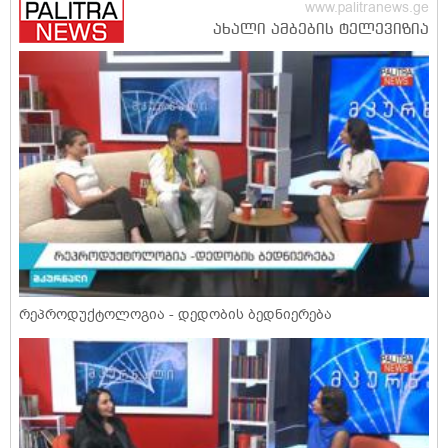
რეპროდუქტოლოგია - დედობის ბედნიერება