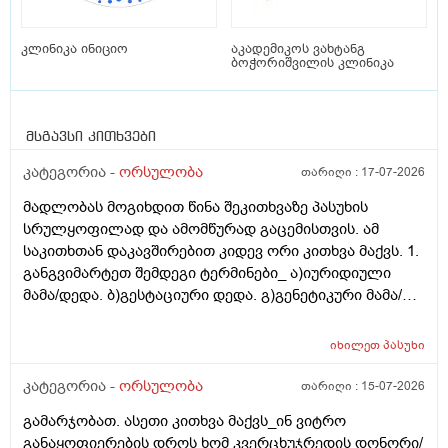
კლინიკა ინიციო
აკადემიკოს ვახტანგ
ბოჭორიშვილის კლინიკა
მსგავსი კითხვები
კატეგორია -
ორსულობა
თარიღი :
17-07-2026
მადლობას მოგიხდით წინა შეკითხვაზე პასუხის
სრულყოფილად და ამომწურად გაცემისთვის. ამ
საკითხთან დაკავშირებით კიდევ ორი კითხვა მაქვს. 1.
განგვიმარტეთ შემდეგი ტერმინები_ ა)იურიდიული
მამა/დედა. ბ)გესტაციური დედა. გ)გენეტიკური მამა/
დედა. გ)ბიოლოგიური მამა/დედა. და
კიდევ_მსოფლიოს მრავალ ქვეყანაში აქტიურად
იხილეთ
პასუხი
მიმდინარეობს კვერცხუჯრედის დონორად ინვიტრო
თუ ხელოვნური განაყოფიერების ცენტრებში მომუშავე
კატეგორია -
ორსულობა
თარიღი :
15-07-2026
მედიცინის მუშაკების გამოყენება/დასაქმება. ეს
გამარჯობათ. ასეთი კითხვა მაქვს_ინ ვიტრო
რამდენად გავრცელებულია საქართველოში?
განაყოფიერების დროს ხომ კვერცხუჯრედის დონორი/