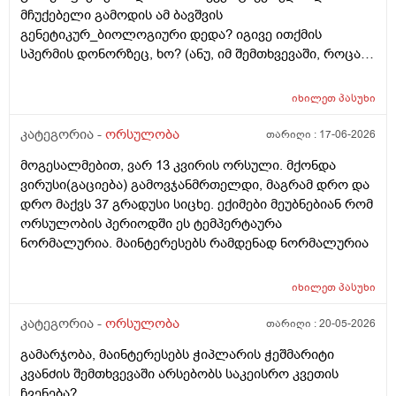
მჩუქებელი გამოდის ამ ბავშვის
გენეტიკურ_ბიოლოგიური დედა? იგივე ითქმის
სპერმის დონორზეც, ხო? (ანუ, იმ შემთხვევაში, როცა
თავისი სპერმით ან კვერცხუჯრედით ვერ ბადებს
წყვილი) და კიდევ_თუ მედიცინა აბორტს ჩასახული
იხილეთ
პასუხი
ბავშვის მკვლელობად აღიარებს, იგივე ითქმის ხო,
როცა ლაბორატორიაში, სინჯარაში
კატეგორია -
ორსულობა
თარიღი :
17-06-2026
განაყოფიერებული ემბრიონის დაბადება აღარ სურთ
მოგესალმებით, ვარ 13 კვირის ორსული. მქონდა
მის მშობლებს?
ვირუსი(გაციება) გამოვჯანმრთელდი, მაგრამ დრო და
დრო მაქვს 37 გრადუსი სიცხე. ექიმები მეუბნებიან რომ
ორსულობის პერიოდში ეს ტემპერტაურა
ნორმალურია. მაინტერესებს რამდენად ნორმალურია
იხილეთ
პასუხი
კატეგორია -
ორსულობა
თარიღი :
20-05-2026
გამარჯობა, მაინტერესებს ჭიპლარის ჭეშმარიტი
კვანძის შემთხვევაში არსებობს საკეისრო კვეთის
ჩვენება?