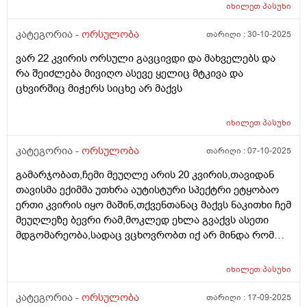
ნაადრევი მშობიარობის,მაქვს ამ ბოლოს წელის
იხილეთ
პასუხი
ტკივილი ხშირად,ყრუ ტკივილი თირკმლებისბარეში
და ხაჭოსებრი გამონადენი,ნაცხის ანალიზმა კანდიდა
კატეგორია -
ორსულობა
თარიღი :
30-10-2025
აჩვენა ერთი თვის უკან,როგორ მოვიქცე?
ვარ 22 კვირის ორსული გავცივდი და მახველებს და
რა შეიძლება მივიღო ასევე ყელიც მტკივა და
ცხვირშიც მიჭერს სიცხე არ მაქვს
იხილეთ
პასუხი
კატეგორია -
ორსულობა
თარიღი :
07-10-2025
გამარჯობათ,ჩემი მეუღლე არის 20 კვირის,თავიდან
თავისმა ექიმმა უთხრა აუტისტური სპექტრი ეტყობაო
ერთი კვირის იყო მაშინ,თქვენთანაც მაქვს ნაკითხი ჩემ
მეუღლეზე ბევრი რამ,მოკლედ ეხლა გვაქვს ასეთი
მდგომარეობა,სადაც ვცხოვრობთ იქ არ მინდა რომ
იმშობიაროს,გვინდა თბილისში,დავუკავშირდით
ექიმს,გაცვლაგგამოცვლის ფურცლი
იხილეთ
პასუხი
გაკეთებულია,ახალ ექიმს რომ უთხრა როგორც
მკურნალობდა ჩემი მეუღლე ძალიან გაკვირვებული
კატეგორია -
ორსულობა
თარიღი :
17-09-2025