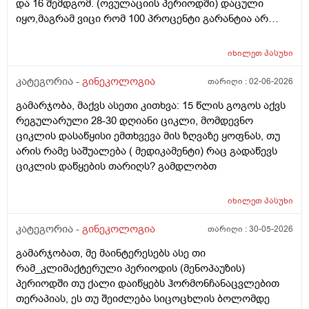
და 16 შემდგომ. (ოვულაციის პერიოდში) დაცული
კი მცირე? მადლობთ!
იყო,მაგრამ ვიცი რომ 100 პროცენტი გარანტია არ
არსებობს. მენსტრუაცია(ყოველ შემთხვევაში მე ასე
ვფოქრობ რადგანაც Implantation bleeding არსებობს და
იხილეთ
პასუხი
არ მინდა ავირიო) მქონდა 24 რიცხვში,როგორც
ჩვეულებრივ 3-4 დღე,მაგრამ ადრე
კატეგორია -
გინეკოლოგია
თარიღი :
02-06-2026
მომივიდა,ველოდებოდი 1 კვირის ან 10 დღის მერე.
გამარჯობა, მაქვს ასეთი კითხვა: 15 წლის გოგოს აქვს
მალევე ვირუსი შემხვდა,სიცხე,გულისრევის
რეგულარული 28-30 დღიანი ციკლი, მომდევნო
შეგრძნებაც მქონდა. მალევე გავიკეთე
ციკლის დასაწყისი ემთხვევა მის ზღვაზე ყოფნას, თუ
ტესტი,უარყოფითი იყო. ეგ უცნაური შეგრძნება
არის რამე საშუალება ( მედიკამენტი) რაც გადაწევს
რამოდენიმე დღე მქონდა. ახლა მენტრუაციას
ციკლის დაწყების თარიღს? გამდლობთ
ველოდები,მაგრამ არ მომივიდა,შუალედი 28-32 დღე
მაქვს ხოლმე და ახლა გადაცდენაა. (მოგზაურობა
მოქმედებსო,2 კვირის წინ სხვა ქალაქში გავემგვაზრე
იხილეთ
პასუხი
და იქ ვარ 10 საათის სავალი), 3 დღის წინ ტესტი
კატეგორია -
გინეკოლოგია
თარიღი :
30-05-2026
გავიკეთე ისევ უარყოფითია. შემდეგი 1 კვირის
განმავლობაში ვერ ვახერხებ მისვლას ექიმთან. არის
გამარჯობათ, მე მაინტერესებს ასე თი
რაიმე შანსი ფეხმძიმობის? აზრი აქვს განმეორებით
რამ_კლიმაქტერული პერიოდის (მენოპაუზის)
ტესტს? მენტრუაცია რეგულარული მქონდა ხოლმე28-
პერიოდში თუ ქალი დაიწყებს ჰორმონჩანაცვლებით
30 დღე შუალედი.
თერაპიას, ეს თუ შეიძლება სიცოცხლის ბოლომდე