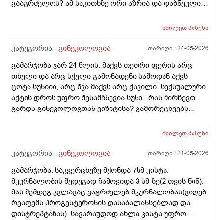
გააგრძელოს? ამ საკითხზე ორი აზრია და დაბნეული
ვარ_ზოგი სპეციალისტი ამბობს რომ უმჯობესია
ჰორმონჩანაცვლებითი თერაპია (სიცოცხლის
იხილეთ
პასუხი
ბოლომდე) რადგან ქალს გულსისხლძარღვთა
დაავადებებსა და ალცჰაიმერის რისკს უმცირებს და
კატეგორია -
გინეკოლოგია
თარიღი :
24-05-2026
ზოგი სპეციალისტი კი ამტკიცებს რომ ეს ქალში
გამარჯობა ვარ 24 წლის. მაქვს თეთრი ფერის არც
სიმსივნურ პროცესებს უწყობს ხელს (საშვილოსნო,
თხელი და არც სქელი გამონადენი საშოდან აქვს
საკვერცხეები და უპირველესად, მკერდი). თუ
ცოტა სუნიიი, არც წვა მაქვს არც ქავილი. სექსუალური
შეიძლება, მითხრათ_დიდი მადლობა
აქტის დროს უფრო შესამჩნევია სუნი.. რას მირჩევთ
გულისხმიერებისთვის!
გარდა გინეკოლოგთან ვიზიტისა? გამორეცხვებს
სანთლებს რა შეიძლება გავიკეთო? და კიდევ
მაინტერესებს პირიდან ამომდის რაღაცნაირი სუნი
იხილეთ
პასუხი
თითქოს და კუჭიდან ამოდის ეს რისი ბრალი შეიძლება
იყოს?
კატეგორია -
გინეკოლოგია
თარიღი :
21-05-2026
გამარჯობა. საკვერცხეზე მქონდა 7სმ კისტა.
მკურნალობის შედეგად ჩამოვიდა 3 სმ-ზე(2 თვის წინ).
მას შემდეგ კვლავაც ვაგრძელებ მკურნალობას(ვიღებ
რეაფემს პროგესტერონის დასაბალანსებლად და
დისტრეპტაზას). სავარაუდოდ ახლა კისტა უფრო