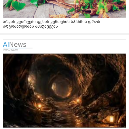
არყის კვირტები ფეხის კუნთების სპაზმის დროს
მდგომარეობას ამსუბუქებს