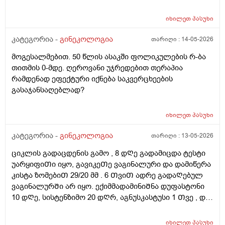
შემცირებული უნდა იყოს. (2 კვირაში მაქვს ექიმთან
ვიზიტი) მსურს აპარატული მასაჟის - ენდოსფერო
იხილეთ
პასუხი
თერაპიის ჩატარება, რომელიც მთელ სხეულზე
კეთდება და ვიბრაციის მეშვეობით აუმჯობესებს
კატეგორია -
გინეკოლოგია
თარიღი :
14-05-2026
სისხლის მიმოქცევასა და ლიმფოდრენაჟს.
მოგესალმებით. 50 წლის ასაკში ფოლიკულების რ-ბა
მაინტერესებს, მუცლის არეზე დასაშვებია ეს
თითმის 0-მდე. ღეროვანი უჯრედებით თერაპია
პროცედურა?
რამდენად ეფექტური იქნება საკვერცხეების
გასაჯანსაღებლად?
იხილეთ
პასუხი
კატეგორია -
გინეკოლოგია
თარიღი :
13-05-2026
ციკლის გადაცდენის გამო , 8 დᲦე გადამიცდა ტესტი
უარყიფიᲗი იყო, გავიკეᲗე ვაგინალური და დამიწერა
კისტა ზომებიᲗ 29/20 მმ . 6 ᲗვიᲗ ადრე გადაᲦებულ
ვაგინალურᲨი არ იყო. ექიმმადამინიᲨნა დუფასტონი
10 დᲦე, სისტენზიმო 20 დᲦრ, აგნუსკასტუსი 1 Თვე , და
ციკლის მერე გაფამოწმება ეხოზე.
რამდენადსაყურადᲦებოა და Თუ დაეხმარება ეს
იხილეთ
პასუხი