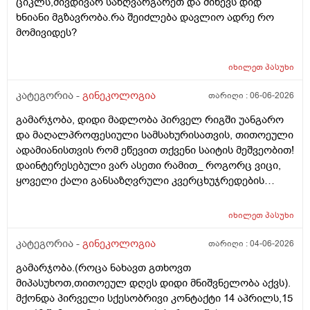
ციკლს,მივდივარ საზღვარგარეთ და მიწევს დიდ
მაქვს.ხშირად მაქვს სანერვიულო.რითი შეიძლება
ხნიანი მგზავრობა.რა შეიძლება დავლიო ადრე რო
უნდაცკვების სახით რომ ვმართო ციკლის დღეები?
მომივიდეს?
იხილეთ
პასუხი
კატეგორია -
გინეკოლოგია
თარიღი :
06-06-2026
გამარჯობა, დიდი მადლობა პირველ რიგში უანგარო
და მაღალპროფესიული სამსახურისათვის, თითოეული
ადამიანისთვის რომ ეწევით თქვენი საიტის მეშვეობით!
დაინტერესებული ვარ ასეთი რამით_ როგორც ვიცი,
ყოველი ქალი განსაზღვრული კვერცხუჯრედების
რაოდენობით/რიცხვით იბადება. ანუ, გამოდის,
თითოელისთვის, ეს რიცხვი ინდივიდუალურია? რაზეა
იხილეთ
პასუხი
ეს დამოკიდებული?_მისი ჯანმრთელობის
(ჩვილობიდან) რომელ პროცესებზე? ქალის
კატეგორია -
გინეკოლოგია
თარიღი :
04-06-2026
ორგანიზმის/ჯანმრთელობის რომელ თავისებურებებზე
გამარჯობა.(როცა ნახავთ გთხოვთ
რომ დავუშვათ, ზოგიერთ ქალბატონს მეტი
მიპასუხოთ,თითოეულ დღეს დიდი მნიშვნელობა აქვს).
რაოდენობა აქვთ მათ ორგანიზმში
მქონდა პირველი სქესობრივი კონტაქტი 14 აპრილს,15
კვერცხუჯრედებისა, დაბადების პროცესიდან და ზოგს