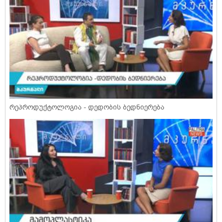
რეპროდუქტოლოგია - დედობის ბედნიერება