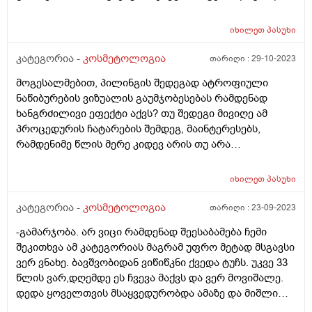
მოლურჯო, რის გამოც გადავწყვიტე ლაზერით მისი
მოშორება. პირველი პროცედურის მერე უკვე მაქვს
იხილეთ
პასუხი
კარგი შედეგი რადგან ეს “მოლურჯო” ხაზები თითქმის
გაქრა მაგრამ პრობლემა ისაა რომ ამის ადგილზე
კატეგორია -
კოსმეტოლოგია
თარიღი :
29-10-2023
დარჩა მოვარდისფერო/მოწითალო ლაქები. რაც ვერ
მოგესალმებით, პილინგის შედეგად ატროფიული
გამირკვევია ნაწიბურებია თუ პიგმენტს აქვს ფერი
ნაწიბურების ვიზუალის გაუმჯობესებას რამდენად
შეცვლილი. ინტერნეტში ვცადე ინფორმაციის მოძიება
ხანგრძილივი ეფექტი აქვს? თუ შედეგი მივიღე ამ
და როგორც გავიგე ამას შეიძლება ერქვას ე.წ “PIH“
პროცედურის ჩატარების შემდეგ, მაინტერესებს,
რაც ქართულად არ ვიცი როგორ ითარგმნება თუმცა
რამდენიმე წლის მერე კიდევ არის თუ არა
არის ლაქის სახეობა რომელიც ჩნდება კაპილარების
აუცილებელი ხელმეორედ ჩატარება? თუ ეს შედეგი
დაზიანებით და ა.შ. მოკლედ, თუ ასეთი რამე მჭირს და
შენარჩუნდება და ნაწიბურების ვიზუალი გარკვეული
დაზიანდა კაპილარები, ამის გამო თუ მაქვს ეს
იხილეთ
პასუხი
დროის მერე არ გაუარესდება? მადლობა წინასწარ.
მოვარდისფერო ლაქა, მაინტერესებს
კატეგორია -
კოსმეტოლოგია
თარიღი :
23-09-2023
დერმატოლოგიურად რამდენად შესაძლებელია მისი
მკურნალობა და მოშორება? არსებობს შანსი იმის,
-გამარჯობა. არ ვიცი რამდენად შეესაბამება ჩემი
რომ ამგვარი ლაქა/შრამი/ნაწიბურები გაქრეს და კანმა
შეკითხვა ამ კატეგორიას მაგრამ უფრო მეტად მსგავსი
ბუნებრივი იერი დაიბრუნოს?
ვერ ვნახე. ბავშვობიდან ვიწიწკნი ქვედა ტუჩს. უკვე 33
წლის ვარ,დღემდე ეს ჩვევა მაქვს და ვერ მოვიშალე.
დედა ყოველთვის მსაყვედურობდა ამაზე და მიშლიდა
მაგრამ ჩუმად მაინც ვიწიწკნიდი. ახლა მეუღლე