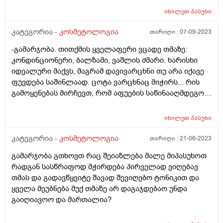
მიშლის მაგრამ მაინც ვერ ვეშვები. სისტემატიურად
იხილეთ
პასუხი
ვიძრობ კანს. ჰიგიენურ პომადას ვხმარობ რომ ცოტა
ხანს მაინც არ წავიღო ხელი ტუჩისკენ მაგრამ ბოლოს
კატეგორია -
კოსმეტოლოგია
თარიღი :
07-09-2023
მაინც იგივეს ვაკეთებ. რა შეიძლება ამ ჩვევას
-გამარჯობა. თითქმის ყველაფერი ვცადე თმაზე:
მოვუხერხო? როგორ მოვიცილო ის სქელი,უხეში კანი
კონდინციონერი, ბალზამი, ვაშლის ძმარი. ხარისხი
ტუჩიდან ისე რომ მეორედ აღარ მქონდეს
იდეალური მაქვს, მაგრამ დავივარცხნი თუ არა იქავე
მოსაცილებელი. ვისაც შევხედავ ყველას ისეთი ტუჩები
ფუვდება საშინლაად. ცოტა ვარცხნაც მიჭირს... რის
აქვთ ზუსტად ვიცი რომ არ იწიწკნიან. მე კიდევ
გამოყენებას მირჩევთ, რომ აფუების საწინააღმდეგოდ
დამსკდარი,ზოგჯერ სისხლიანიც,ეშხში რომ შევალ
ეფექტური იყოს და თმა ცოტა "დააგდოს" ?
ხოლმე სისხლი მდის. რა ვუშველო ამას გთხოვთ
მირჩიეთ. იქნებ არის რამე პროცედურა
იხილეთ
პასუხი
კოსმეტოლოგიაში რომელიც აღმოფხვრის ამ
კატეგორია -
კოსმეტოლოგია
თარიღი :
21-06-2023
პრობლემას? გთხოვთ დამაკვალიანოთ რა გავაკეთო.
დიდი მადლობა
გამარჯობა გთხოვთ რაც შეიაზლება მალე მიპასუხოთ
რადგან სასწრაფოდ მჭირდება პირველად ვიღებავ
თმას და გადავწყვიტე შავად შევიღებო ტონიკით და
ყველა მეუბნება მუქ თმაზე არ დაგაჯდებაო უნდა
გაიღიავოო და მართალია?