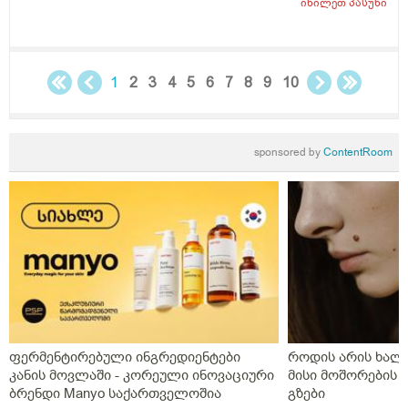
იხილეთ
პასუხი
1
2
3
4
5
6
7
8
9
10
sponsored by
ContentRoom
ფერმენტირებული ინგრედიენტები
როდის არის ხალი
კანის მოვლაში - კორეული ინოვაციური
მისი მოშორების 
ბრენდი Manyo საქართველოშია
გზები