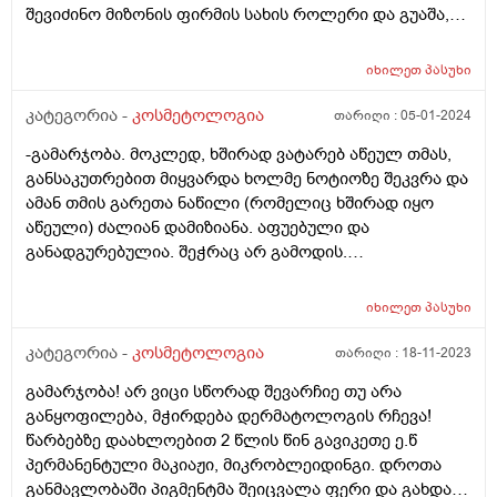
შევიძინო მიზონის ფირმის სახის როლერი და გუაშა,
საქმე და არასწორად ვუვლი მშრალი კანისთვის რომ
ვარდისფერი კვარცის,გამისწორდება ეს ნაოჭები
ვიყენებ პროდუქტებს?
ინტენსიური გამოყენებით? ცოტა მაინც..თუ არ აქვს
იხილეთ
პასუხი
აზრი? მადლობა
კატეგორია -
კოსმეტოლოგია
თარიღი :
05-01-2024
-გამარჯობა. მოკლედ, ხშირად ვატარებ აწეულ თმას,
განსაკუთრებით მიყვარდა ხოლმე ნოტიოზე შეკვრა და
ამან თმის გარეთა ნაწილი (რომელიც ხშირად იყო
აწეული) ძალიან დამიზიანა. აფუებული და
განადგურებულია. შეჭრაც არ გამოდის.
კონსულტაციაზე მირჩიეს, რომ გამომეყენებინა
ჟელატინის ნიღაბი და ასევე კვერცხის გულის
იხილეთ
პასუხი
(თაფლთან ერთად). გამოიღებს ეს შედეგს
ნამდვილად? ტყუილი დროის კარგვა ხომ არ იქნება ან
კატეგორია -
კოსმეტოლოგია
თარიღი :
18-11-2023
სხვა საშუალებით ხომ ვერ შევძლებ გამოვასწორო
გამარჯობა! არ ვიცი სწორად შევარჩიე თუ არა
თმა?
განყოფილება, მჭირდება დერმატოლოგის რჩევა!
წარბებზე დაახლოებით 2 წლის წინ გავიკეთე ე.წ
პერმანენტული მაკიაჟი, მიკრობლეიდინგი. დროთა
განმავლობაში პიგმენტმა შეიცვალა ფერი და გახდა