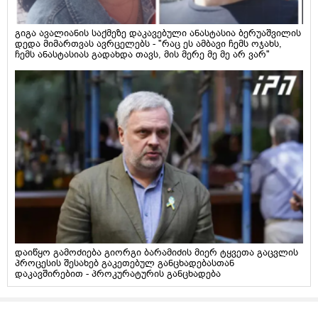
გიგა ავალიანის საქმეზე დაკავებული ანასტასია ბერუაშვილის
დედა მიმართვას ავრცელებს - "რაც ეს ამბავი ჩემს ოჯახს,
ჩემს ანასტასიას გადახდა თავს, მის მერე მე მე არ ვარ"
დაიწყო გამოძიება გიორგი ბარამიძის მიერ ტყვეთა გაცვლის
პროცესის შესახებ გაკეთებულ განცხადებასთან
დაკავშირებით - პროკურატურის განცხადება