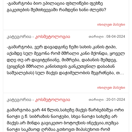
-გამარჯობა ბიო ეპილაცია ფხლიწები ფეხზე
გაკეთების შემთხვევაში რამდენი ხანი ძლებს?
იხილეთ
პასუხი
კატეგორია -
კოსმეტოლოგია
თარიღი :
08-04-2024
-გამარჯობა, ვერ დავადგინე ჩემი სახის კანის ტიპი,
აქამდე სულ მეგონა რომ მშრალი კანი მქონდა, ყოველ
დღე თუ არ დავიტენიანე, მიშრება, დაბანის შემდეგ,
(ვიყენებ მშრალი კანისთვის განკუთვნილ დასაბან
საშუალებას) სულ მაქვს დაჭიმულობის შეგრძნება, თუ
არ დავიტენიანე საშინლად დაჭიმული მაქვს სახის
კანი და ამ დაჭიმულობას ვგრძნობ ყველგან, შუბლზეც
იხილეთ
პასუხი
ტე ზონაზე. მაგრამ პერიოდულად მაწუხებს აკნე,
როგორც ვიცი ეს ცხიმიანი კანისთვისაა
კატეგორია -
კოსმეტოლოგია
თარიღი :
20-01-2024
დამახასიათებელი , მაგრამ სახეზე ცხიმის ნასახი
გამარჯობა.ვარ 44 წლის,სახეზე მაქვს წარბებსშუა ორი
არსად არ მაქვს, თუ არ დავიტენიანე სულ
ნაოჭი ე.წ. სიბრაზის ნაოჭები, სხვა ნაოჭი სახეზე არ
გამომშრალია ჩემი კანი. პერიოდულად გამომდის
მაქვს.არ მინდა გავიკეთო ბოტოქსის ინექცია,თუმცა
შუბლზე ან სხვა ადგილებში აკნესთვის
ნაოჭი საკმაოდ ღრმაა.გთხოვთ მიპასუხოთ რომ
დამახასიათებელი თითო გამონყარი, რასთან მაქვს