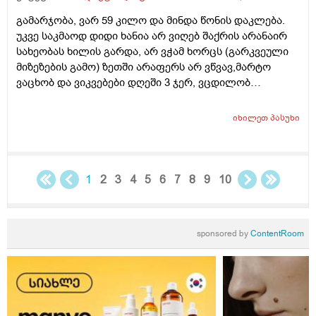
გამარჯობა, ვარ 59 კილო და მინდა წონის დაკლება.
უკვე საკმაოდ დიდი ხანია არ ვიღებ შაქრის არანაირ
სახეობას ხილის გარდა, არ ვჭამ ხორცს (გარკვეული
მიზეზების გამო) ზეთში არაფერს არ ვწვავ,მარტო
ვაცხობ და ვიკვებები დღეში 3 ჯერ, ვცდილობ
დავიკლო წონაში, მაგრამ პირიქით ვიმატებს. იქნებ
მირჩიოთ რამე ან დამანახოთ სად ვუშვებ შეცდომას?
იხილეთ
პასუხი
სიმაღლე 163. დიდი მადლობა წინასწარ.
1
2
3
4
5
6
7
8
9
10
sponsored by
ContentRoom