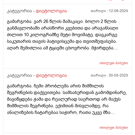
საათით. კუჭში 2-3 დღეში 1ხელ გავდივარ სულ, მაგრამ
ეს რაღაცა ახლა დამემართა. რამოდენიმე თვეა. კუჭში
კატეგორია -
დიეტოლოგია
თარიღი :
12-06-2025
სულ ასე გავდიოდი, მაგრამ ასეთი რამ არ მჭირდა
გამარჯობა. ვარ 26 წლის მამაკაცი. ბოლო 2 წლის
არასდროს.
განმავლობაში არასწორი კვებითა და არაჯანსაღი
ძილით 10 კილოგრამზე მეტი მოვიმატე. დავკარგე
საკუთარის თავის პატივისცემა და თვითშეფასება.
აღარ შემიძლია ამ ტყავში ცხოვრობა. მჭირდება
ადამიანი ვინც, მეტყვის ჩემს სიმაღლეზე ასაკზე და
სხვა ფაქტორებსე დაყრდნობით - ყველაფერს ჯანსაღი
იხილეთ
პასუხი
კვებასა და სწორი ცხოვრების შესახებ, რათა დავიკლო
ეს 10 კილოგრამი და ცზიმის პროცენტულობა
კატეგორია -
დიეტოლოგია
თარიღი :
30-05-2025
შევამცირო სხეულზე. მჭირდება ადამაიანი, ვინც
გამარჯობა. ჩემი პრობლემა არის შიმშილის
დამიწერს კვებას და ა.შ დავუსვამ კითხვებს და
შეგრძნების დაქვეითება. სამსახურიდან გამომდინარე,
შემამეცნებს კიდეც. აქედან გამომდინა, ვინ არის ჩემი
მავიწყდება ჭამა და რეალურად საერთოდ არ მაქვს
ექიმი? ვერ გავერკვიე. დიეტოლოგი, ნუტრიციოლოგი
შიმშილის შეგრძნება. ექიმთან მისვლამდე, რა
თუ ენდოკრინოლოგი? ვისთან ჩავეწერო და ვის
ანალიზების ჩატარებაა საჭირო, რათა უკვე მზა
მირჩევდით? მადლობა.
პასუხებით მივიდე ექიმთან?
იხილეთ
პასუხი