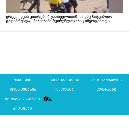
ვრცელდება კადრები რუსთაველიდან, სადაც სატვირთო
გადაბრუნდა - მანქანაში მცირეწლოვანიც იმყოფებოდა
მთავარი
კითხვა-პასუხი
ენციკლოპედია
ჩვენს შესახებ
რეკლამა
კონტაქტი
ხშირად დასმული
კითხვები
Mkurnali.ge © 2016 ყველა უფლება დაცულია
მასალების გადაბეჭდვა/რეპროდუცირება აკრძალულია,
იხილეთ
მასალის გამოყენების პირობები