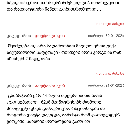
წავიკითხე,რომ თიხა დაბინძურებულია მინარევებით
და რადიაქტიური ნაწილაკებით.რომელიც
გაცხელებისას კიდევ უფრო მრავლადაა
თიხაში.მაინტერესებს,არასწორად ვიქცევი? ან მავნებს
იხილეთ
პასუხი
რამეს,თიხის ჭურჭელში მოდუღება და იქედანვე
დალევა? მადლობა.
კატეგორია -
დიეტოლოგია
თარიღი :
30-01-2025
-შეიძლება თუ არა საღამოობით მივიღო ერთი ჭიქა
ნატურალირი საფერავი? რისთვის არის კარგი ან რას
აზიანებს? მადლობა
იხილეთ
პასუხი
კატეგორია -
დიეტოლოგია
თარიღი :
21-01-2025
-გამარჯობა.ვარ 44 წლის მდედრობითი.წონა
75კგ,სიმაღლე 162სმ.მაინტერესებს რომელი
პროდუქტი უნდა გამოვრიცხო რაციონიდან ან
როგორი დიეტა დავიცვა, ბარძაყი რომ დათხელდეს?
ვარჯიში, სახსრის პრობლების გამო არ
შემიძლია.მადლობა