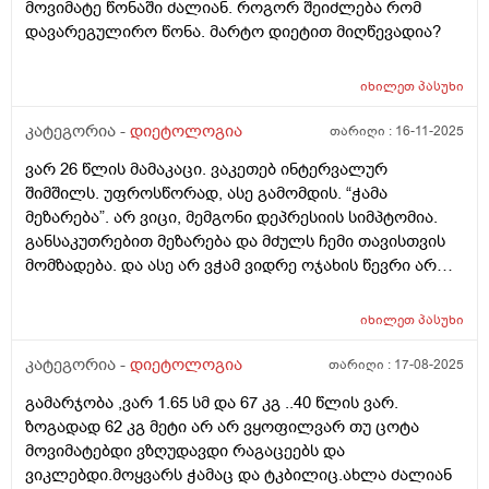
მოვიმატე წონაში ძალიან. როგორ შეიძლება რომ
და 300გ ქათმის ფილე. შიგადაშიგ პროტეინის
დავარეგულირო წონა. მარტო დიეტით მიღწევადია?
პუდინგი, რომელიც 20გ ცილას შეიცავს და ა.შ -
არანაირი პროგრესი. ისევ მუცელზე გადმოკიდებული
იხილეთ
პასუხი
ქონები. მითხარით, რას ვაკეთებ არასწორად? ვითომ
ძილი? ღამის 2-3 ზე ვიძინებ და დილას 10-11 ზე
კატეგორია -
დიეტოლოგია
თარიღი :
16-11-2025
ვიღვიძებ. საღამოა 10 დან ღამის 3 მდე პერიოდს
ძილში ეომ არ ვატარებ ვითომ მაგაშია საქმე? ანდაც
ვარ 26 წლის მამაკაცი. ვაკეთებ ინტერვალურ
იმაშია საქმე, რომ ერთბაშად ვჭამ 300გ ფილეს,
შიმშილს. უფროსწორად, ასე გამომდის. “ჭამა
ბევრია, ორგანიზმი ვერ გადაამუშავწბს და ცხიმში
მეზარება”. არ ვიცი, მემგონი დეპრესიის სიმპტომია.
გზავნის? არადა უპუროდ ვჭამ და სიგამძღრესაც ვერ
განსაკუთრებით მეზარება და მძულს ჩემი თავისთვის
ვგრძნობ დიდად. არ ვიცი არაფერი 1 რამის გარდა,
მომზადება. და ასე არ ვჭამ ვიდრე ოჯახის წევრი არ
რომ მეზიზღება ჩემს ტყავსა და სხეულში ყოველი
იზრუნებს ჩემზე. თუკი დილით 10 ზე ვიღვიძებ 4 მდე
მომდევნო დღის გათენება.
მშიერი ვარ. ხან უფრო მერემდეც. ხანდახან დღეში 1
იხილეთ
პასუხი
ხელ ვჭამ, ხან დღეში 2 ჯერ. რა არის ჩემი პრობლემა:
კუჭის ტკივილი. თუკი მშიერი ვარ კუჭი მტკივა და
კატეგორია -
დიეტოლოგია
თარიღი :
17-08-2025
მუცელიც გაბერილი მაქვს ხოლმე. არავისგან
გამარჯობა ,ვარ 1.65 სმ და 67 კგ ..40 წლის ვარ.
მომისმენია მსგავსი რამ. მე ვიცი, რომ როცა შიათ -
ზოგადად 62 კგ მეტი არ არ ვყოფილვარ თუ ცოტა
თავბრუ ეხვევათ უბრალოდ და ენერგია არ აქვთ. ჩემს
მოვიმატებდი ვზღუდავდი რაგაცეებს და
შემთხვევაში ასეთი სიმპტომები რატომაა როცა არ
ვიკლებდი.მოყვარს ჭამაც და ტკბილიც.ახლა ძალიან
მიჭამია? ასევე, სხვანაირი ტკივილიც მაწუხებს - როცა