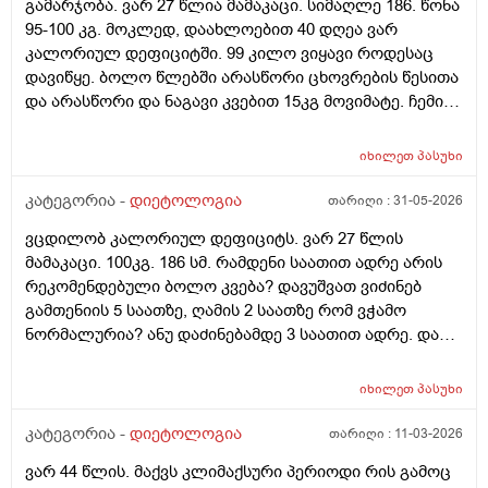
გამარჯობა. ვარ 27 წლია მამაკაცი. სიმაღლე 186. წონა
95-100 კგ. მოკლედ, დაახლოებით 40 დღეა ვარ
კალორიულ დეფიციტში. 99 კილო ვიყავი როდესაც
დავიწყე. ბოლო წლებში არასწორი ცხოვრების წესითა
და არასწორი და ნაგავი კვებით 15კგ მოვიმატე. ჩემი
სტაბილური წონა 84კგ იყო. პრობლემა ისაა, რომ ამ 40
დღიანი კალორიული დეფიციტის განმავლობაში
იხილეთ
პასუხი
ვერანაირ შედეგს ვგრძნობ. სასწორი, თითქოს
აჩვენებს რომ თავიდან 4კგმდე დავიკელი 3 კვირაში,
კატეგორია -
დიეტოლოგია
თარიღი :
31-05-2026
მაგრამ, გავიყინე. და ვერც მაგ 4კგს შედეგს ვერ
ვცდილობ კალორიულ დეფიციტს. ვარ 27 წლის
ვხედავ სხეულზე, რაზეც, სავარაუდოდ მეტყვით, რომ
მამაკაცი. 100კგ. 186 სმ. რამდენი საათით ადრე არის
4კგ არაფერია რომ 186, 100კგ ადამიანმა შეატყოს მის
რეკომენდებული ბოლო კვება? დავუშვათ ვიძინებ
თავს. კიბატონო. თუმცა, ვერანაირ პროგრესს ვერ
გამთენიის 5 საათზე, ღამის 2 საათზე რომ ვჭამო
ვხედავ. ამას წინათაც გესაუბრეთ ამის შესახებ. ჩემს
ნორმალურია? ანუ დაძინებამდე 3 საათით ადრე. და
ცხოვრებაში ასეთი დისციპლინა ამ მხრივ არასდროს
დღეში თუკი 1ხელ ვჭამე, შეიძლება ცუდია, მაგრამ,
გამომიჩენია. ლუდი, შაქარი, ცომი - ყველაფერი
მაინც ხომ დავიკლებ წონაში ასეთი რიტმით?
ამოვიღე. მხოლოდ ჯანსაღი კალორიული დეფიციტი.
იხილეთ
პასუხი
რამდგანაც კალორიულ დეფიციტში ვიქნები
ასევე, დღეში ვცდილობ 150-200გ ჩემი ცილის ნორმაც
კატეგორია -
დიეტოლოგია
თარიღი :
11-03-2026
მივიღო, რომ მხოლოდამხოლოდ ცხიმის ხარჯზე
დავიკლო. ვიკვებები დღეში 3 ჯერ. ყოველდეიური
ვარ 44 წლის. მაქვს კლიმაქსური პერიოდი რის გამოც
ძირითადი მენიუ არის 10ც მოხარშული კვერცხის ცილა