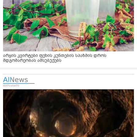
არყის კვირტები ფეხის კუნთების სპაზმის დროს
მდგომარეობას ამსუბუქებს