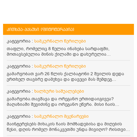
კითხვა-პასუხი (ფიტოტერაპია)
კატეგორია :
სამკურნალო წერილები
თაფლი, რომელიც 8 წელია ინახება სარდაფში,
მოთავსებულია მინის ქილაში და დახურულია
პლასტმასის სახურავით. ექნება თუ არა შენარჩუნებული
სასარგებლო თვისებები და შეიძლება თუ არა მისი
კატეგორია :
სამკურნალო წერილები
მირთმევა? გმადლობთ.
გამარჯობათ ვარ 26 წლის ქალბატონი 2 შვილის დედა
ერთხელ თავბრუ დამეხვა და დავეცი მას შემდეგ
დამეწყო შიშები ვეღარ გავდიოდი გარეთ რადგან ისევ
ასე ცუდად არ გავხდარიყავი ყურის ანთება მქონდა
კატეგორია :
ხალხური საშუალებები
მაშინ როგორც გაირკვა მას შემსეგ გავიდა 1 წელზე
გამარჯობა.თავშავა და ორეგანო ერთიდაიგივეა?
მეტინდა კიდე მეხვევა თავბრუ გარეთ გასვილისას
მაღაზიაში შევიძინე და ორეგანო ეწერა. მისი ჩაის
სახლში კარგად ვარ როცა ახსენებენ გარეთ წაავალა
დალევის წესი მაინტერესებს.რისთვის არის კარგი?
სმაგაზეხ კი ცუდად ვხდებოდი ეხლა როგორმე გავდივარ
წავიკითხე რომ: 1 ჭიქა თბილ წყალში ჩავყაროთ 1 ჩაის
კატეგორია :
სამკურნალო მცენარეები
ბაღში ჯოხში ზოგჯერ მაქვს შეგრძნება მიწა მეცლება
კოვზი დაქუცმაცებული და გამხმარი ორეგანო და
ფეხებიდან და ჯოხზე უნდა დავეყრდნო აუცილებლად
მაინტერესებს მიხაკის ჩაის მომზადებისა და მიღების
გავაჩეროთ 10-15 წუთი, მივიღოთო ჭამიდან 1-2 საათში.
არვიხი როგორ მოვიქცე რა გავაკეთო ასევე დამეწყო
წესი, დღის რომელ მონაკვეთში უნდა მივიღო? რისთვის
მიზანი: ანტიოქსიდანტური და ანთების საწინააღმდეგო
შიშები უაზროდ შფოთვა რომ ვეღარ გავალ გაერთ
არის სასარგებლო და უკუჩვენება თუ აქვს