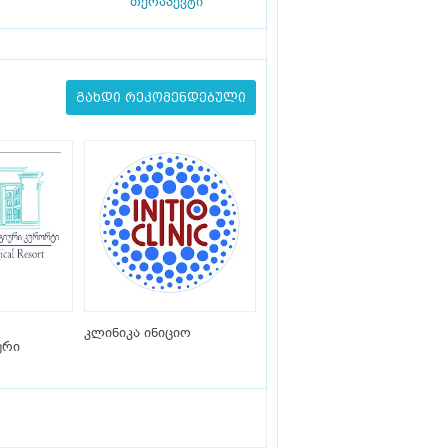
თერაპევტი
გახდი რეკომენდებული
კლინიკა ინიციო
ური