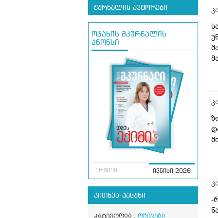
ჟურნალის ავტორები
კ
ს
ოჯახის მკურნალის
უ
ანონსი
მ
მ
კ
ზ
დ
მ
არქივი
ივნისი 2026
კ
კითხვა-პასუხი
-
ნ
კატეგორია :
რჩევები