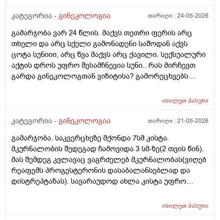
ბოლომდე) რადგან ქალს გულსისხლძარღვთა
დაავადებებსა და ალცჰაიმერის რისკს უმცირებს და
კატეგორია -
გინეკოლოგია
თარიღი :
24-05-2026
ზოგი სპეციალისტი კი ამტკიცებს რომ ეს ქალში
გამარჯობა ვარ 24 წლის. მაქვს თეთრი ფერის არც
სიმსივნურ პროცესებს უწყობს ხელს (საშვილოსნო,
თხელი და არც სქელი გამონადენი საშოდან აქვს
საკვერცხეები და უპირველესად, მკერდი). თუ
ცოტა სუნიიი, არც წვა მაქვს არც ქავილი. სექსუალური
შეიძლება, მითხრათ_დიდი მადლობა
აქტის დროს უფრო შესამჩნევია სუნი.. რას მირჩევთ
გულისხმიერებისთვის!
გარდა გინეკოლოგთან ვიზიტისა? გამორეცხვებს
სანთლებს რა შეიძლება გავიკეთო? და კიდევ
მაინტერესებს პირიდან ამომდის რაღაცნაირი სუნი
იხილეთ
პასუხი
თითქოს და კუჭიდან ამოდის ეს რისი ბრალი შეიძლება
იყოს?
კატეგორია -
გინეკოლოგია
თარიღი :
21-05-2026
გამარჯობა. საკვერცხეზე მქონდა 7სმ კისტა.
მკურნალობის შედეგად ჩამოვიდა 3 სმ-ზე(2 თვის წინ).
მას შემდეგ კვლავაც ვაგრძელებ მკურნალობას(ვიღებ
რეაფემს პროგესტერონის დასაბალანსებლად და
დისტრეპტაზას). სავარაუდოდ ახლა კისტა უფრო
შემცირებული უნდა იყოს. (2 კვირაში მაქვს ექიმთან
ვიზიტი) მსურს აპარატული მასაჟის - ენდოსფერო
იხილეთ
პასუხი
თერაპიის ჩატარება, რომელიც მთელ სხეულზე