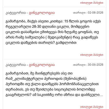
ვფოქრობ რადგანაც Implantation bleeding არსებობს და
იხილეთ
პასუხი
არ მინდა ავირიო) მქონდა 24 რიცხვში,როგორც
ჩვეულებრივ 3-4 დღე,მაგრამ ადრე
კატეგორია -
გინეკოლოგია
თარიღი :
02-06-2026
მომივიდა,ველოდებოდი 1 კვირის ან 10 დღის მერე.
გამარჯობა, მაქვს ასეთი კითხვა: 15 წლის გოგოს აქვს
მალევე ვირუსი შემხვდა,სიცხე,გულისრევის
რეგულარული 28-30 დღიანი ციკლი, მომდევნო
შეგრძნებაც მქონდა. მალევე გავიკეთე
ციკლის დასაწყისი ემთხვევა მის ზღვაზე ყოფნას, თუ
ტესტი,უარყოფითი იყო. ეგ უცნაური შეგრძნება
არის რამე საშუალება ( მედიკამენტი) რაც გადაწევს
რამოდენიმე დღე მქონდა. ახლა მენტრუაციას
ციკლის დაწყების თარიღს? გამდლობთ
ველოდები,მაგრამ არ მომივიდა,შუალედი 28-32 დღე
მაქვს ხოლმე და ახლა გადაცდენაა. (მოგზაურობა
მოქმედებსო,2 კვირის წინ სხვა ქალაქში გავემგვაზრე
იხილეთ
პასუხი
და იქ ვარ 10 საათის სავალი), 3 დღის წინ ტესტი
კატეგორია -
გინეკოლოგია
თარიღი :
30-05-2026
გავიკეთე ისევ უარყოფითია. შემდეგი 1 კვირის
განმავლობაში ვერ ვახერხებ მისვლას ექიმთან. არის
გამარჯობათ, მე მაინტერესებს ასე თი
რაიმე შანსი ფეხმძიმობის? აზრი აქვს განმეორებით
რამ_კლიმაქტერული პერიოდის (მენოპაუზის)
ტესტს? მენტრუაცია რეგულარული მქონდა ხოლმე28-
პერიოდში თუ ქალი დაიწყებს ჰორმონჩანაცვლებით
30 დღე შუალედი.
თერაპიას, ეს თუ შეიძლება სიცოცხლის ბოლომდე
გააგრძელოს? ამ საკითხზე ორი აზრია და დაბნეული
ვარ_ზოგი სპეციალისტი ამბობს რომ უმჯობესია
ჰორმონჩანაცვლებითი თერაპია (სიცოცხლის
იხილეთ
პასუხი