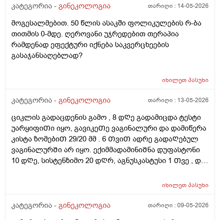
კეთდება და ვიბრაციის მეშვეობით აუმჯობესებს
კატეგორია -
გინეკოლოგია
თარიღი :
14-05-2026
სისხლის მიმოქცევასა და ლიმფოდრენაჟს.
მოგესალმებით. 50 წლის ასაკში ფოლიკულების რ-ბა
მაინტერესებს, მუცლის არეზე დასაშვებია ეს
თითმის 0-მდე. ღეროვანი უჯრედებით თერაპია
პროცედურა?
რამდენად ეფექტური იქნება საკვერცხეების
გასაჯანსაღებლად?
იხილეთ
პასუხი
კატეგორია -
გინეკოლოგია
თარიღი :
13-05-2026
ციკლის გადაცდენის გამო , 8 დᲦე გადამიცდა ტესტი
უარყიფიᲗი იყო, გავიკეᲗე ვაგინალური და დამიწერა
კისტა ზომებიᲗ 29/20 მმ . 6 ᲗვიᲗ ადრე გადაᲦებულ
ვაგინალურᲨი არ იყო. ექიმმადამინიᲨნა დუფასტონი
10 დᲦე, სისტენზიმო 20 დᲦრ, აგნუსკასტუსი 1 Თვე , და
ციკლის მერე გაფამოწმება ეხოზე.
რამდენადსაყურადᲦებოა და Თუ დაეხმარება ეს
იხილეთ
პასუხი
წამლევი გაწოვაᲨი. Თუსხვა ექიმს მივმარᲗო?
კატეგორია -
გინეკოლოგია
თარიღი :
09-05-2026