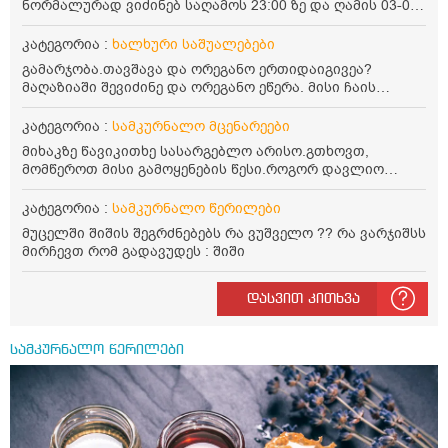
ნორმალურად ვიძინებ საღამოს 23:00 ზე და ღამის 03-00
ან 04:00 საათზე მეღვიძება და მერე ვერ ვიძინებ
ვერაფრით.რამე ხალხური საშუალება თუ არის ამ
კატეგორია :
ხალხური საშუალებები
პრობლემის მოსაგვარებლად
გამარჯობა.თავშავა და ორეგანო ერთიდაიგივეა?
მაღაზიაში შევიძინე და ორეგანო ეწერა. მისი ჩაის
დალევის წესი მაინტერესებს.რისთვის არის კარგი?
წავიკითხე რომ: 1 ჭიქა თბილ წყალში ჩავყაროთ 1 ჩაის
კატეგორია :
სამკურნალო მცენარეები
კოვზი დაქუცმაცებული და გამხმარი ორეგანო და
მიხაკზე წავიკითხე სასარგებლო არისო.გთხოვთ,
გავაჩეროთ 10-15 წუთი, მივიღოთო ჭამიდან 1-2 საათში.
მომწეროთ მისი გამოყენების წესი.როგორ დავლიო
მიზანი: ანტიოქსიდანტური და ანთების საწინააღმდეგო
მიხაკის ჩაი. ასევე მაინტერესებს ლეიკოციტები მაქვს
თვისება. სწორია ეს ინფორმაცია? უკუჩვენება რა აქვს
ოდნავ დაბალი და წავიკითხე ლეიკოციტების დონეს
კატეგორია :
სამკურნალო წერილები
და ბრონქულ ასთმას თუ შველის ორეგანოს ჩაი?
მაღლა წევსო და ასეა?
მუცელში შიშის შეგრძნებებს რა ვუშველო ?? რა ვარჯიშსს
მირჩევთ რომ გადავუდეს : შიში
დასვით კითხვა
სამკურნალო წერილები