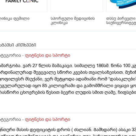
ლინიკა ფემილი
სპორტული მედიცინის
თსსუ პირველი
კლინიკა
საუნივერსიტე
სგავსი კითხვები
ატეგორია -
ფიტნესი და სპორტი
ამარჯობა. ვარ 27 წლის მამაკაცი. სიმაღლე 186სმ. წონა 100 კ
არდინალურად შევცვალე სწორი კვების თვალსაზეისით. მეზიზ
ყოფილვსრ მსუქანი, ვერ მეტყოდა ადამიანი რომ “დასაკლები” 
ეგულარულად იყო 85 კილოგრამი და გამომშრალი ვიყავი ყოვ
რასწორი ცხოვრების წესით ბევრი ლუდის სმით ღამე, ჩიფსებ
ვებით ავედი 100 კილოგრამამამდე. დაახლოებით 4 კვირაა ა
ამენაირი შაქარი და ტკბილეული მიმიღია. არც ცომეული დი
ა ვარ მკაცრ კალორიულ დეფიციტში. ბოლო 10 დღეა ვცდილ
ოველდღიურად რომ მხოლოდდამხოლოდ ცხიმის ხარჯზე დავიკ
ატეგორია -
ფიტნესი და სპორტი
უმცა, ყველაფერი ამის მიუხედავად ჯერ ვერანაირად სხვაობას
უნთური მასის დეფიციტის დროს ( ძალიან. Გამხდარი) ასაკი 3
ერც სახეს და გული მწყდება. რას ვაკეთებ არასწორად? არ ვი