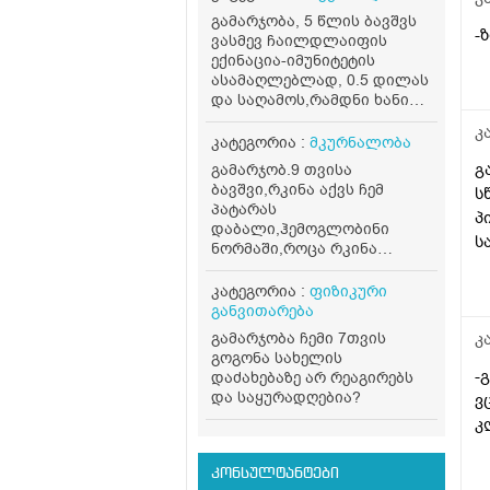
გამარჯობა, 5 წლის ბავშვს
-
ვასმევ ჩაილდლაიფის
ექინაცია-იმუნიტეტის
ასამაღლებლად, 0.5 დილას
და საღამოს,რამდნი ხანი
დავალევინო და რამდენი
კ
დავასვენო? თუ მთელი
კატეგორია :
მკურნალობა
ფლაკონი დაცალოს?
გ
გამარჯობ.9 თვისა
ბავშვი,რკინა აქვს ჩემ
ს
პატარას
პ
დაბალი,ჰემოგლობინი
ს
ნორმაში,როცა რკინა
დაბალია სისხლის
ანალიზში რომელიმე
კატეგორია :
ფიზიკური
მაჩვენებლის შეცვლა თუ
განვითარება
ხდება?ასევე კვებაში რა
გამარჯობა ჩემი 7თვის
კ
ჩავრთო რომ რკიმა
გოგონა სახელის
აუმაღლო?მადლობა
-
დაძახებაზე არ რეაგირებს
და საყურადღებია?
ვ
კ
კონსულტანტები