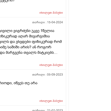
ექტური?
 2ც პროტეიმის პუდინგს
 შაქარი, 0 ცხიმი აქვს
იხილეთ
პასუხი
ხილის კარაქს, რონელსაც ასევე 0
 პროდუქტია. ყოველდღიურად ასევე
თარიღი :
15-04-2024
მ ქათმის ფილეს, ვთუშავ 1 ჩაის
ამამდე ცილა მოვიღო დღეში და ჩემს
კივილი ვიგრძენი უკვე 1წელია
სტად 4 კვირაა კალორიულ
ფიზიკურად აღარ მივარჯიშია
ომ ამ ფიზიკური მონაცემების
ივილს და ვხვდები ფიზიკურად რომ
0 კალორიას ვიღებ 4 კვირაა
იმე საშიში არის? ან როგორ
ილის ნორმა მივიღო. თუმცა - 0
და მარჯვენა თვალს მატკიებს
4 კილოგრამი მაქვს დაკლებული,
ლზეც მეტად უნდა ასახულიყო.
იხილეთ
პასუხი
ზე დილას. 2-3 ლიტრ წყალს ვიღებ
თარიღი :
05-09-2023
რიოდი, იწვეს თუ არა
იხილეთ
პასუხი
თარიღი :
21-07-2023