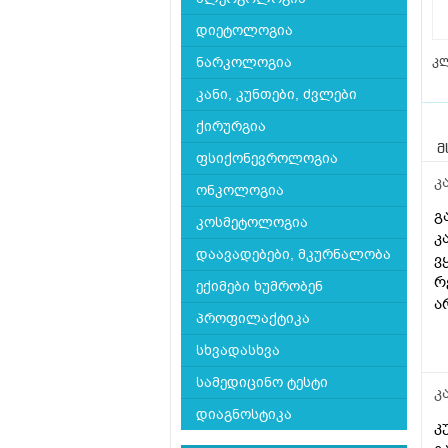
დიეტოლოგია
კ
ნარკოლოგია
კანი, კუნთები, ძვლები
ქირურგია
მ
ფსიქონევროლოგია
კ
ონკოლოგია
გ
კოსმეტოლოგია
კ
დაავადებები, მკურნალობა
ვ
რ
ექიმები ხუმრობენ
ა
პროფილაქტიკა
კ
რ
სხვადასხვა
დ
სამედიცინო ტესტი
ყ
კ
თ
დიაგნოსტიკა
კ
ვ