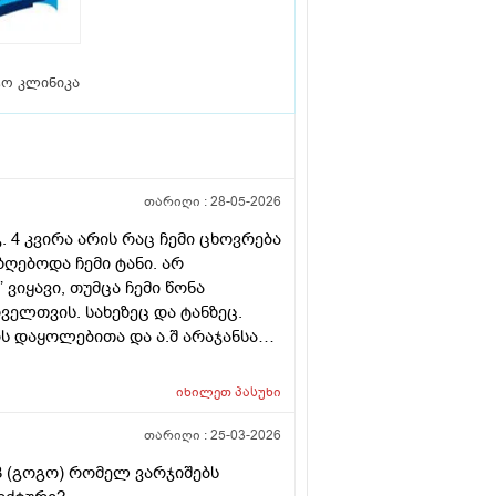
ტო კლინიკა
თარიღი :
28-05-2026
გ. 4 კვირა არის რაც ჩემი ცხოვრება
ღებოდა ჩემი ტანი. არ
ვიყავი, თუმცა ჩემი წონა
ელთვის. სახეზეც და ტანზეც.
ის დაყოლებითა და ა.შ არაჯანსაღი
რც ლუდი დამილევია, არც
დად. 4 კვირაა კალორიებს ვითვლი
იხილეთ
პასუხი
ობ ცილების ნორმაც მივიღო
ლო და კუნთი არ დაიწვას.
თარიღი :
25-03-2026
 ვერ ვამჩნევ ჩემს სხეულს და
3 (გოგო) რომელ ვარჯიშებს
ცი. დაბნეული ვარ. ახლა