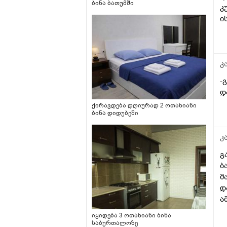
ბინა ბათუმში
კ
ი
კ
-
დ
ქირავდება დღიურად 2 ოთახიანი
ბინა დიდუბეში
კ
გ
ბ
მ
დ
ა
იყიდება 3 ოთახიანი ბინა
საბურთალოზე