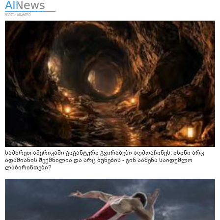
სამხრეთ ამერიკაში გიგანტური გვირაბები აღმოაჩინეს: ისინი არც
ადამიანის შექმნილია და არც ბუნების - ვინ ააშენა საიდუმლო
ლაბირინთები?