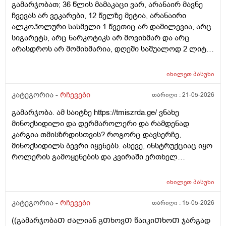
გამარჯობათ; 36 წლის მამაკაცი ვარ, არანაირ მავნე
ჩვევას არ ვეკარები, 12 წელზე მეტია, არანაირი
ალკოჰოლური სასმელი 1 წვეთიც არ დამილევია, არც
სიგარეტს, არც ნარკოტიკს არ მოვიხმარ და არც
არასდროს არ მომიხმარია, დღეში საშუალოდ 2 ლიტრ
წყალს ვსვამ, ფეხით ბევრს დავდივარ, როცა დრო
მაქვს, სხვა ვარჯიშებსაც ვაკეთებ, არ მაწუხებს
იხილეთ
პასუხი
არანაირი დაავადება, ყოველ შემთხვევაში, ჯერ
არაფერი არ მიგრძვნია, სეზონური სურდო ან ვირუსიც
კატეგორია -
რჩევები
თარიღი :
21-05-2026
იშვიათად მემართება, თუ დამემართა, მაგეებსაც
გამარჯობა. ამ საიტზე https://tmiszrda.ge/ ვნახე
ზეზეულა ვიხდი; იშვიათად, რომ ამ დროს რაიმე
მინოქსიდილი და დერმაროლერი და რამდენად
წამალი დამჭირდეს. სიმაღლით 193-194 სმ ვარ, წონით
კარგია თმისზრდისთვის? როგორც დავსერჩე,
დაახლოებით 77 კგ, ჭარბი წონა არასდროს არ
მინოქსიდილს ბევრი იყენებს. ასევე, ინსტრუქციაც იყო
მაწუხებდა, ჩემი წონა 80 კგ არასდროს არ ასცილებია.
როლერის გამოყენების და კვირაში ერთხელ
მაინტერესებს: 1.ბავშვობიდან ბევრ ხილ-ბოსტნეულს,
შეიძლება?
უფრო მეტად ბევრ ხილს ვჭამ, ერთ ჭამაზე ნებისმიერ
ხილს 1 კგ-ს, ზოგჯერ ცოტა მეტსაც ვჭამ, თუ მთელი
იხილეთ
პასუხი
დღე სახლში ვარ, შეიძლება დღის განმავლობაში 2 კგ-
კატეგორია -
რჩევები
თარიღი :
15-05-2026
დან 2,5 კგ-მდე შევჭამო ხილი, ხილის ჭამის მერე თავს
ყოველთვის კარგად ვგრძნობ, თუმცა ცუდად მანამდეც
((გამარჯობაᲗ Ძალიან გᲗხოვᲗ წაიკიᲗხოᲗ ჯარგად