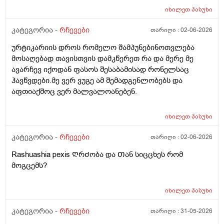
კუთხით, უფროდაუფრო მეტი შემიძლია. 2. გლანდები
იძულებაში, ადევნებაში, მანიპულაციაში, სხვის რაიმე
იხილეთ
პასუხი
არ მაქვს ამოჭრილი(რაც ძალიან მიხარია);
ფორმით შეწუხებასა ან სხვა რაიმე
ბავშვობაში, 5-6-7 წლის ასაკში გლანდები და ყელი
კანონსაწინააღმდეგო ქმედებაში საერთოდ არ
კატეგორია -
რჩევები
თარიღი :
02-06-2026
ხშირად მიღიზიანდებოდა, ანგინებიც სიცხეებით
იზრდება, ამას მკურნალობა რად უნდა?
ურტიკარიის დროს რომელო შამპუნებინოთვლება
მემართებოდა, არაერთმა ექიმმა მაშინ გლანდების
მოსაღებად თავისთვის დამკწერეთ რა და მერე მე
ამოჭრა ურჩია ჩემს მშობლებს, არ დაუჯერეს
ავარჩევ იქოდან ფასოს შესაბამისად რონელსაც
მშობლებმა, არც რაიმე მკურნალობის კურსი არ
ჰავწვდები.მე ვერ ვუგე ამ შემადგენლობებს და
გამივლია ცალკე გლანდებზე, ახლა აღარც ყელი
აფთიაქშოც ვერ მალვალოანებენ.
მაწუხებს, აღარც გლანდები, არც სხვა რამ,
მწარეებსაც ჩვეულებრივ ვჭამ. მაინტერესებს, ექიმები
ზოგჯერ ახლაც რატომ იძლევიან პატარა
იხილეთ
პასუხი
ბავშვებისთვის თუნდაც გართულებული გლანდების
ამოჭრის და არა მკურნალობის რეკომენდაციას,
კატეგორია -
რჩევები
თარიღი :
02-06-2026
გლანდები ორგანიზმისთვის აუცილებელი და საჭირო
Rashuashia pexis ᲦრᲫობა და Თან სიცცხეს რომ
ორგანო არის?
მოგცემს?
იხილეთ
პასუხი
კატეგორია -
რჩევები
თარიღი :
31-05-2026