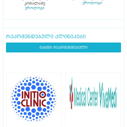
უროლოგი
კობალაძე
უროლოგი
რეკომენდებული კლინიკები
გახდი რეკომენდებული