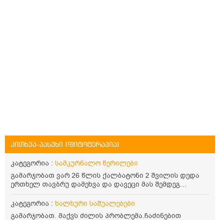
კითხვა-პასუხი (ფიტოტერაპია)
კატეგორია :
სამკურნალო წერილები
გამარჯობათ ვარ 26 წლის ქალბატონი 2 შვილის დედა
ერთხელ თავბრუ დამეხვა და დავეცი მას შემდეგ
დამეწყო შიშები ვეღარ გავდიოდი გარეთ რადგან ისევ
ასე ცუდად არ გავხდარიყავი ყურის ანთება მქონდა
კატეგორია :
ხალხური საშუალებები
მაშინ როგორც გაირკვა მას შემსეგ გავიდა 1 წელზე
გამარჯობათ. მაქვს ძილის პრობლემა.ჩაძინებით
მეტინდა კიდე მეხვევა თავბრუ გარეთ გასვილისას