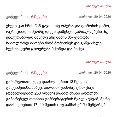
დამაკვალიანოთ. მადლობა
რაგაცა ის როა საავადმყოფოებᲨი ᲗიᲗიდანნრომ
ვიმკურნალო ქუთაისში და ჩავიტარო პლასტიკური
იხილეთ
პასუხი
გიᲦებენ და გისინჯავენ მანდაც Ჩანს ჰემოგლობინი
ოპერაცია კარგ კვალიფიციურ ექიმთან რომელიც
დაბალია Თუ მაᲦალი და Შაქარი დაბალია Თუ
შეცვლის ჩენც ცხოვრებას. რომელ კლინიკას ან
კატეგორია -
რჩევები
თარიღი :
20-04-2026
მაᲦალი ესენი რო გავიკეᲗო გამოᲩნდება? ან სხვა რა
რომელ ექიმს მირჩევთ ქუთაისში. მადლობა წინასწარ
ანალიზი გავიკეᲗო ხომარნიცი მიᲗხარიᲗ რა
ესეგი კაი ხნის წინ გავიკეთე ოპერაცია ფიმოზის გამო,
ოერაციიდან მეორე დღეს დამეწყო გართულებები, ნუ
ვიმკურნალედ აასეთუ ისე მაშინ მოგვარდა.
საბოლოოდ ძაფები რომ მომაძრეს და განვაახლე
სექსუალური ცხოვრება მქონდა და მაქვს
დისკომფორტი ( სიმაგრეები ნაწიბურის მიდამოებში
შეწითლება ყრუ წვის შეგრძნება) თან ვიზუალურადაც
იხილეთ
პასუხი
რაღაც არ მომწონს ნაწიბურის ზოლი არათანაბარია,
ხოდა ვეღარ ჩამოვყალიბდი უროლოგს უნდა
კატეგორია -
რჩევები
თარიღი :
20-04-2026
მივმართო თუ პლასტიკურ ქირურგს, და
გამარჯობათ; უკვე დაახლოებით 13 წელია,
საქართველოში უროლოგიის ცენტრის გარდა
გაღვიძებისთანავე, დილით, უზმოზე, ერთ ჭიქა
არსებობს მამაკაცის პლასტიკა ან რეკონსტეუქცია?
(დაახლოებით 250 გრამი) ღამით მინის ბოთლში
გაჩერებულ ოთახის ტემპერატურის წყალს ვსვამ, მერე
დაახლოებით 17–20 წუთის (თუ სამსახურში მეჩქარება),
ზოგჯერ 30 ან 40 წუთის შემდეგ (თუ დასვენების დღეა
და სამსახურში არ მეჩქარება), ვჭამ. ასევე შუადღით და