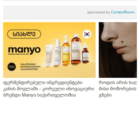
განმავლობაში დღეში ორჯერ,დღეს გააჩერა ეს
დანიშნულება და ახალმა ექიმმა გამოუწერა სისხლის
sponsored by
ContentRoom
გამათხელებელი,პოტრომბინი გაუსინჯა პირველ
რიგში რაც არ გაგვისინჯია ამ ხნის განმავლობაში და
ზღვარზე ქონდა ისე რომ ლაბორანტმა გვითხრა
საყურადღებოა თორემ მერე საპრობლემო
გახდებაო,და ისედაც თვენახევარში ერთხელ
გვნახულობდა ის ძველი ექიმი,ინდომეტაზონის
სანთელი ოცი დღე ძილის წინ,უტროჟესტანი
საღამოს,კურანტილი სისხლის გამათხელებელი,ახლა
აქვს თავის ტკივილები,სხვა ჩვენება არააქვს და ასე
გვგონია დ ვიტამია გამოიწვიაო მარა ვირუსიც
ფერმენტირებული ინგრედიენტები
როდის არის ხალი
ქონდა,ვაგოსტაბილი თავის ტკივილისთვის,თქვენ რას
კანის მოვლაში - კორეული ინოვაციური
მისი მოშორების 
გვირჩევთ?როგორც გვითხარით ონლაინ ისე მიდის
ბრენდი Manyo საქართველოშია
გზები
ყველაფერი და ხალხს შეხება აქვთ პირდაპირ
პროცესთან და ისინი ვერ ხვდებიან.გმადლობთ
გაწეული დახმარებისთვის.