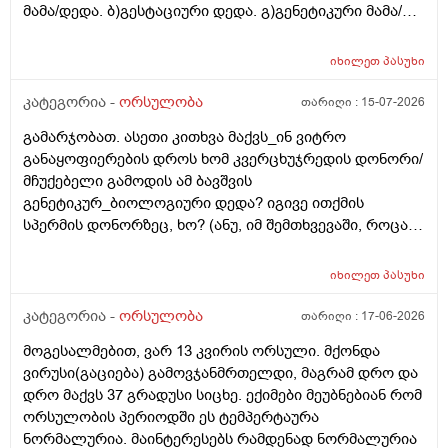
მამა/დედა. ბ)გესტაციური დედა. გ)გენეტიკური მამა/
დედა. გ)ბიოლოგიური მამა/დედა. და
კიდევ_მსოფლიოს მრავალ ქვეყანაში აქტიურად
იხილეთ
პასუხი
მიმდინარეობს კვერცხუჯრედის დონორად ინვიტრო
თუ ხელოვნური განაყოფიერების ცენტრებში მომუშავე
კატეგორია -
ორსულობა
თარიღი :
15-07-2026
მედიცინის მუშაკების გამოყენება/დასაქმება. ეს
გამარჯობათ. ასეთი კითხვა მაქვს_ინ ვიტრო
რამდენად გავრცელებულია საქართველოში?
განაყოფიერების დროს ხომ კვერცხუჯრედის დონორი/
მჩუქებელი გამოდის ამ ბავშვის
გენეტიკურ_ბიოლოგიური დედა? იგივე ითქმის
სპერმის დონორზეც, ხო? (ანუ, იმ შემთხვევაში, როცა
თავისი სპერმით ან კვერცხუჯრედით ვერ ბადებს
წყვილი) და კიდევ_თუ მედიცინა აბორტს ჩასახული
იხილეთ
პასუხი
ბავშვის მკვლელობად აღიარებს, იგივე ითქმის ხო,
როცა ლაბორატორიაში, სინჯარაში
კატეგორია -
ორსულობა
თარიღი :
17-06-2026
განაყოფიერებული ემბრიონის დაბადება აღარ სურთ
მოგესალმებით, ვარ 13 კვირის ორსული. მქონდა
მის მშობლებს?
ვირუსი(გაციება) გამოვჯანმრთელდი, მაგრამ დრო და
დრო მაქვს 37 გრადუსი სიცხე. ექიმები მეუბნებიან რომ
ორსულობის პერიოდში ეს ტემპერტაურა
ნორმალურია. მაინტერესებს რამდენად ნორმალურია