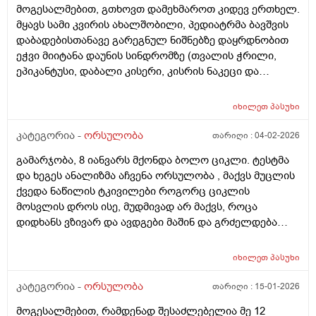
მოგესალმებით, გთხოვთ დამეხმაროთ კიდევ ერთხელ.
მყავს სამი კვირის ახალშობილი, პედიატრმა ბავშვის
დაბადებისთანავე გარეგნულ ნიშნებზე დაყრდნობით
ეჭვი მიიტანა დაუნის სინდრომზე (თვალის ჭრილი,
ეპიკანტუსი, დაბალი კისერი, კისრის ნაკეცი და
დაბალი ტონუსი), კვლევების შედეგად ბავშვს არ
აღმოაჩნდა გულის მანკი, ასევე სმენის პრობლემა და
იხილეთ
პასუხი
შინაგანი ორგანოების სხვა პათოლოგიები. გთხოვთ
მირჩიოთ ჯერ გენეტიკოსის კონსულტაცია მჭირდება
კატეგორია -
ორსულობა
თარიღი :
04-02-2026
თუ კარიოტიპის ანალიზი?
გამარჯობა, 8 იანვარს მქონდა ბოლო ციკლი. ტესტმა
და ხეგეს ანალიზმა აჩვენა ორსულობა , მაქვს მუცლის
ქვედა ნაწილის ტკივილები როგორც ციკლის
მოსვლის დროს ისე, მუდმივად არ მაქვს, როცა
დიდხანს ვზივარ და ავდგები მაშინ და გრძელდება
დაახლოებით 1 2 წუთი და შემდეგ მივლის , ასევე ღამე
რომ ვწევარ მაშინ მტკივა იგივე ხანგრძლივობიფ
იხილეთ
პასუხი
ოღონდ თითქოს უფრო მეტად, ბუნებრივია? 3 დღეა
რაც ასე ვარ.
კატეგორია -
ორსულობა
თარიღი :
15-01-2026
მოგესალმებით, რამდენად შესაძლებელია მე 12