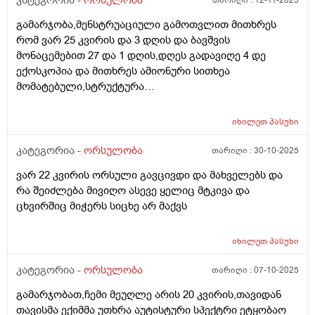
კატეგორია -
ორსულობა
თარიღი :
12-11-2025
გამარჯობა,მენსტრუაციული გამოთვლით მითხრეს
რომ ვარ 25 კვირის და 3 დღის და ბავშვის
მონაცემებით 27 და 1 დღის,დღეს გადავიღე 4 დე
ექოსკოპია და მითხრეს ამიონური სითხეა
მომატებული,სტრუქტურა
არაეთგვაროვანიმღვრიე,მითხრეს რომ შანსი მაქ
ნაადრევი მშობიარობის,მაქვს ამ ბოლოს წელის
იხილეთ
პასუხი
ტკივილი ხშირად,ყრუ ტკივილი თირკმლებისბარეში
და ხაჭოსებრი გამონადენი,ნაცხის ანალიზმა კანდიდა
კატეგორია -
ორსულობა
თარიღი :
30-10-2025
აჩვენა ერთი თვის უკან,როგორ მოვიქცე?
ვარ 22 კვირის ორსული გავცივდი და მახველებს და
რა შეიძლება მივიღო ასევე ყელიც მტკივა და
ცხვირშიც მიჭერს სიცხე არ მაქვს
იხილეთ
პასუხი
კატეგორია -
ორსულობა
თარიღი :
07-10-2025
გამარჯობათ,ჩემი მეუღლე არის 20 კვირის,თავიდან
თავისმა ექიმმა უთხრა აუტისტური სპექტრი ეტყობაო