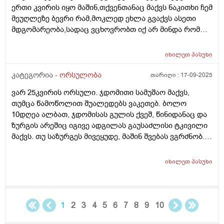
ერთი კვირის იყო მაშინ,თქვენთანაც მაქვს ნაკითხი ჩემ
მეუღლეზე ბევრი რამ,მოკლედ ეხლა გვაქვს ასეთი
მდგომარეობა,სადაც ვცხოვრობთ იქ არ მინდა რომ
იმშობიაროს,გვინდა თბილისში,დავუკავშირდით
ექიმს,გაცვლაგგამოცვლის ფურცლი
იხილეთ
პასუხი
გაკეთებულია,ახალ ექიმს რომ უთხრა როგორც
მკურნალობდა ჩემი მეუღლე ძალიან გაკვირვებული
კატეგორია -
ორსულობა
თარიღი :
17-09-2025
დარჩა და ჩვენც ვნერვიულობთ ცოტა არ
ვარ 25კვირის ორსული. ჯდომითი სამუშაო მაქვს,
იყოს,ორსულობა მიდის ძალიან
თუმცა წამოწოლით შუალედებს ვაკეთებ. ბოლო
კარგად,გემახსოვრებით ალბათ მარიხუანას
10დღეა ალბათ, ჯდომისას გულის ქვეშ, წინიდანაც და
მომხმარებელი ვიყავი და გვეშინოდა ბავშვის
ზურგის არეშიც იგივე ადგილას გაუსაძლისი ტკივილი
ჯანმრთელობის მხრივ.თქვენ კი აგვიხსენით რომ
მაქვს. თუ საზურგეს მივეყუდე, მაშინ შვებას ვგრძნობ.
მარიხუანა ხელა უშლის ჩასახვას და არა ჩასახულ
ნაყოფს ხომ არ ავნებს, რა შეიძლება იყოს, რამე
ნაყოფსო,ეს ექიმი კიდევ გვაშინებდა ასე იქნება ისე
ორგანოს აწვება ამ დროს?
იქნევაო,მოკლედ არვიცი ყველას ინდივიდუალური
იხილეთ
პასუხი
მიდგომააქ თუ წესი ერთია ამ საკითხში ასმევდა
დეტრივიტს ორიათასიანს დღეში ორჯერ დილა
საღამოს 4 თვე,პროგრსტი დილის ორალურად
საღამოს სანთლის სახით საშოში,ნიუვიტი ორი თვე
1
2
3
4
5
6
7
8
9
10
ყიველდღე თითო თითო და დავი ჰა ოცი კვირის