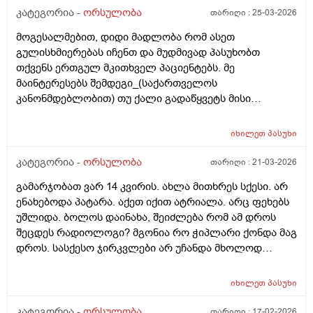
კატეგორია -
ორსულობა
თარიღი :
25-03-2026
მოგესალმებით, დიდი მადლობა რომ ასეთ
გულისხმიერებას იჩენთ და მუდმივად პასუხობთ
თქვენს ერთგულ მკითხველ პაციენტებს. მე
მაინტერესებს შემდეგი_(საქართველოს
კანონმდებლობით) თუ ქალი გადაწყვეტს მისი
კვერცხუჯრედის გაყინვას, რამდენი ხნის ვადითაა ეს
(კვერცხუჯრედის კრიოპრეზერვაცია) შესაძლებელი?
იხილეთ
პასუხი
და რამდენია ყოველთვიური გადასახადი? და ყველაზე
მნიშვნელოვანი შეკითხვა_თუ, დავუშვათ, საკუთარ
კატეგორია -
ორსულობა
თარიღი :
21-03-2026
გაყინული კვერცხუჯრედების ნაწილს ქალი
გამარჯობათ ვარ 14 კვირის. ახლა მითხრეს სქესი. არ
გამოიყენებს, გაყინული კიდევ ისევ მორჩება
ენახებოდა პატარა. აქეთ იქით ატრიალა. არც ფეხებს
კლინიკაში, ამ დროს შემდგომ როგორ განვითარდება
უშლიდა. ბოლოს დაინახა, შეიძლება რომ ამ დროს
სცენარი? რა ბედი ეწევა დარჩენილ გაყინულ
შეცდეს რადიოლოგი? მგონია რო ჭიპლარი ქონდა მაგ
კვერცხუჯრედებს?_თუ მათ ვადა გასდით,
დროს. სასქესო ჯირკვლები არ უჩანდა მხოლოდ
გამოიყენებენ მანამ სხვა ქალის
სიგრძე გამოჩნდა ბიჭის.
გასანაყოფიერებლად, ე.წ "დონორის" სურვილის
მიუხედავად? თუ არ შეწუხდებით, დეტალურად რომ
იხილეთ
პასუხი
ამიხსნათ ამ ყველაფრის იურიდიული მხარე? უღრმესი
კატეგორია -
ორსულობა
თარიღი :
17-02-2026