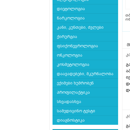
დიეტოლოგია
თ
ნარკოლოგია
ო
კანი, კუნთები, ძვლები
ქირურგია
მ
ფსიქონევროლოგია
კ
ონკოლოგია
გ
კოსმეტოლოგია
ა
დაავადებები, მკურნალობა
ი
ექიმები ხუმრობენ
დ
დ
პროფილაქტიკა
დ
სხვადასხვა
შ
სამედიცინო ტესტი
კ
დიაგნოსტიკა
გ