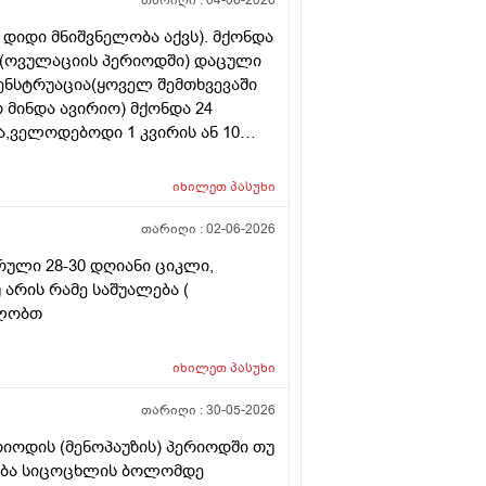
თარიღი :
04-06-2026
დიდი მნიშვნელობა აქვს). მქონდა
. (ოვულაციის პერიოდში) დაცული
მენსტრუაცია(ყოველ შემთხვევაში
არ მინდა ავირიო) მქონდა 24
,ველოდებოდი 1 კვირის ან 10
ნებაც მქონდა. მალევე გავიკეთე
ღე მქონდა. ახლა მენტრუაციას
იხილეთ
პასუხი
ლმე და ახლა გადაცდენაა.
ზრე და იქ ვარ 10 საათის სავალი),
თარიღი :
02-06-2026
რის განმავლობაში ვერ ვახერხებ
რული 28-30 დღიანი ციკლი,
 განმეორებით ტესტს? მენტრუაცია
 არის რამე საშუალება (
დლობთ
იხილეთ
პასუხი
თარიღი :
30-05-2026
რიოდის (მენოპაუზის) პერიოდში თუ
ლება სიცოცხლის ბოლომდე