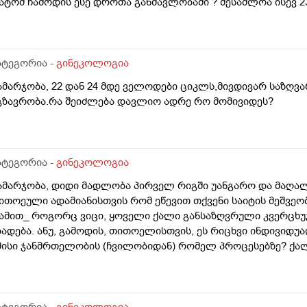
ატომ ჩამოდის ესე დროთა განმავლობაში ? შესაძლოა ისევ 23 
ნალიზებია საჭირო რომ თუ რამეა.ზოგადად წლებია აუტოიმო
აქვს სანერვიულო.რითი შეიძლება უნდაცკვების სახით რომ 
ატეგორია -
გინეკოლოგია
ამარჯობა, 22 დან 24 მდე ველოდები ციკლს,მივდივარ საზღვა
გზავრობა.რა შეიძლება დავლიო ადრე რო მომივიდეს?
ატეგორია -
გინეკოლოგია
ამარჯობა, დიდი მადლობა პირველ რიგში უანგარო და მაღა
ითოეული ადამიანისთვის რომ ეწევით თქვენი საიტის მეშვეო
ამით_ როგორც ვიცი, ყოველი ქალი განსაზღვრული კვერცხ
ბადება. ანუ, გამოდის, თითოელისთვის, ეს რიცხვი ინდივიდ
მისი ჯანმრთელობის (ჩვილობიდან) რომელ პროცესებზე? ქა
ომელ თავისებურებებზე რომ დავუშვათ, ზოგიერთ ქალბატონს
რგანიზმში კვერცხუჯრედებისა, დაბადების პროცესიდან და ზ
ატეგორია -
გინეკოლოგია