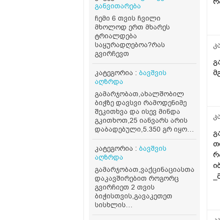
რ
განვითარება
ა
ჩემი 6 თვის ჩვილი
მ
მხოლოდ ერთ მხარეს
ტრიალდება
საყურადღებოა?რას
კ
გვირჩევთ
გ
მ
კატეგორია :
ბავშვის
აღზრდა
გამარჯობათ,ახალშობილ
ბიჭზე დავსვი რამოდენიმე
შეკითხვა და ისევ მინდა
კ
გკითხოთ,25 იანვარს არის
დაბადებული,5.350 გრ იყო
გ
დღეს,120 გრ სიმილაკ
თ
გოლდს ჭამს,მესამე დღეა
კატეგორია :
ბავშვის
რ
კუჭში გადის
აღზრდა
მოდგვისნაირს,ცოტა
ი
გამარჯობათ,ვაქცინაციასთან
შეიძლება უფრო თხელი
_
დაკავშირებით როგორც
იყოს,ცოტა,დღეში ერთხ3ლ
რ
გვირჩიეთ 2 თვის
გადის,უკვე მესამე გასვლაც
ბიჭისთვის,გავაკეთეთ
ო
ასეთია და გვეშინია რამე
სისხლის
არ
ანალიზი,ლეიკოციტები
გამოგვეპროს,საყურადღებო
კ