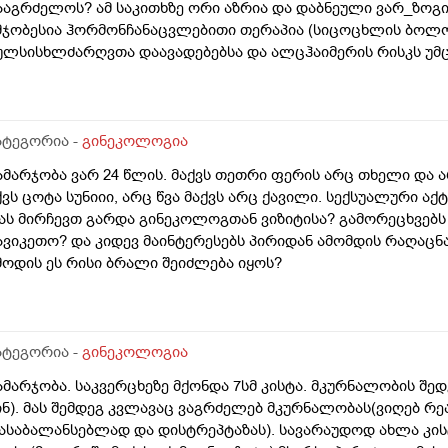
ააგრძელოს? ამ საკითხზე ორი აზრია და დაბნეული ვარ_ზოგ
მჯობესია ჰორმონჩანაცვლებითი თერაპია (სიცოცხლის ბოლ
ულსისხლძარღვთა დაავადებებსა და ალცჰაიმერის რისკს უმც
მტკიცებს რომ ეს ქალში სიმსივნურ პროცესებს უწყობს ხელს 
პირველესად, მკერდი). თუ შეიძლება, მითხრათ_დიდი მადლო
ატეგორია -
გინეკოლოგია
ამარჯობა ვარ 24 წლის. მაქვს თეთრი ფერის არც თხელი და 
ქვს ცოტა სუნიიი, არც წვა მაქვს არც ქავილი. სექსუალური აქ
ას მირჩევთ გარდა გინეკოლოგთან ვიზიტისა? გამორეცხვებს
ავიკეთო? და კიდევ მაინტერესებს პირიდან ამომდის რაღაცნ
მოდის ეს რისი ბრალი შეიძლება იყოს?
ატეგორია -
გინეკოლოგია
ამარჯობა. საკვერცხეზე მქონდა 7სმ კისტა. მკურნალობის შედე
ინ). მას შემდეგ კვლავაც ვაგრძელებ მკურნალობას(ვიღებ რ
ასაბალანსებლად და დისტრეპტაზას). სავარაუდოდ ახლა კი