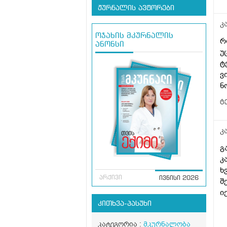
ჟურნალის ავტორები
კ
ოჯახის მკურნალის
რ
ანონსი
უ
ტ
ვ
ტე
კ
გ
კ
ხ
არქივი
ივნისი 2026
შ
ი
კითხვა-პასუხი
კატეგორია :
მკურნალობა