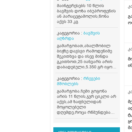
მაინტერესებს 10 წლის
კ
ბავშვის დოზა იბუპროფენის
გ
ან პარაცეტამოლის,წონა
აქვს 33 კგ
ო
კატეგორია :
ბავშვის
აღზრდა
გამარჯობათ,ახალშობილ
კ
ბიჭზე დავსვი რამოდენიმე
შეკითხვა და ისევ მინდა
მო
გკითხოთ,25 იანვარს არის
ი
დაბადებული,5.350 გრ იყო
დღეს,120 გრ სიმილაკ
გოლდს ჭამს,მესამე დღეა
კატეგორია :
რჩევები
კუჭში გადის
მშობლებს
მოდგვისნაირს,ცოტა
გამარჯობა.ჩემი გოგონა
კ
შეიძლება უფრო თხელი
არის 11 წლის,ჯერ ციკლი არ
იყოს,ცოტა,დღეში ერთხ3ლ
მ
აქვს,ამ ზაფხულიდან
გადის,უკვე მესამე გასვლაც
მოყოლებული
ა
ასეთია და გვეშინია რამე
დღემდე,როცა რწმუნდება
ტ
არ
რომ გვძინავს ყველას
გამოგვეპროს,საყურადღებო
ყ
მასტურბირებს ხშირად,ერთ
ხომარაა რამე?არ
მ
ოთახში გვძინავს,უბრალოდ
აღებინებს,ცოტას ჭამაზე