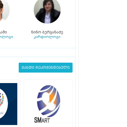
აში
ნინო ბურჯანაძე
კოლოგი
კარდიოლოგი
გახდი რეკომენდებული