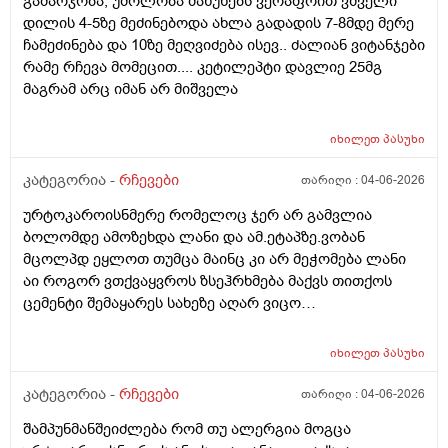
გამარჯობა, უძოლობა მაწუხებს ვერაფრით ვშველი
ცუდათ ვხდებინშოშოსგან მარტო მაშინებს ეს
დილის 4-5ზე მეძინებოდა ახლა გადადის 7-8მდე მერე
ონტელექტოც ანაფილაქსიას ახსენებს სულ დამამე
ჩამეძინება და 10ზე მეღვიძება ისევ.. ძალიან ვიტანჯები
როზა
რამე რჩევა მომეცით.... კეტილეპტი დავლიე 25მგ
მაგრამ არც იმან არ მიშველა
იხილეთ
პასუხი
კატეგორია -
რჩევები
თარიღი :
04-06-2026
ურტოკაროისნმერე რომელოც ჯერ არ გამვლია
ბოლომდე ამოზეხდა ლანი და ამ.ეტაპზე.ვობან
მცოლპდ ეყლოთ თუმცა მაინც კი არ მეჭომება ლანი
აი როგორ ვთქვაყვროს ზსეჰრხმება მაქვს თითქოს
ცემენტი შემაყარეს სახეზე აღარ ვიცო
რავქნა.დავიღალე ამდენ ექსპერომენტებშო და
წვალებაშო..სულ ბავშობიდან დღემდე ალისა საპონს
იხილეთ
პასუხი
ბხმარობდო მშვენივრად და რაც სირბელო გაამძაფრწ
2036წელს.ვეღარ ბხმღობ.მცპლპდნეყალოც კი ესეთ
კატეგორია -
რჩევები
თარიღი :
04-06-2026
შეჰრძნებას მაძლევს და ასე მგონია ვერანაირი
შამპუნმანშეიძლება რომ თუ ალერგია მოგცა
დამატენოანებელო ვერ მშველოს.პოროს დაბანოს