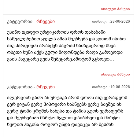
მიღონდება.ლეპეტიტოც ვიხმარე ბაბეს ექსტრა
დამატენიანებელი შამპუნიც მაგრამ ყველაფერზე
იხილეთ
პასუხი
ქავილი მეწყება დაბანიდან მეორე დღეს.აღარ
შემიხლია ვიტანკები.რამე მირჩიეთ დამპუნი რა რომ
კატეგორია -
რჩევები
თარიღი :
28-06-2026
სუნიც ქონდეს ცოტა ნორმალურო და არ
უსინო იყიდეო ურტიკაროის დროს დასაბანი
ამექავოს.ბიბხიანოს შამპუნი რომ ვიყიდო ბაბეზ3
საშუალებებიო ყველა ამას მეუბნება და ვითომ ისინო
უარესი ხომ არარის?მხოლპდ ბიბცოანის საპობს იტანს
ანუ პარფიუმი არააქვს მაგრამ სამაგიეროდ სხვა
ტანოს კანი მაგრამ შამპუნი აოხმაროა და ასე მგონია
ოსეთი სუნი აქვს გული მიღონდება რაღა გამოვოდა
ბაბე იფრო ნახია და თუ ბაბე მახლევს ქავილს ბიბჩენი
ვაის ჰავეყარე ვუის შებეყარე.ამოტომ გყხოვთ
იგრო მომცემს?სავატაუდოთ სიმშრალისგან მექავება
მომწერეთ მე ახლა ვხმარობ ბაბეა ექსტრა
რადგან დაბანის მეორე დღეს მეწყება ქავილი.ან თუ
დამატენიანებელ შამპუნს თაფლით რომ აროს იმას და
ბინჩენი უკეთესია რონელი?სხვადასხვა აქვს ბუბჩენს
იხილეთ
პასუხი
მაგას იფრო რბილი დამცოტა სილფატი აქვს თუ
ბუბჩენის შამპუნი რომ ვიყიდო იმად?
კატეგორია -
რჩევები
თარიღი :
19-06-2026
ალერგიის გამო ან ურტიკა არის დროს ანუ ვერაფერს
ვერ ვიტან ვერც ჰიპოვარი საპნეებს ვერც ბავშვი ის
ვერც ტოპი კრემის სახესა და ტანის გეოს ვერაფერს
და მეუბნებიან მარტო წყლით დაიბანეო და მარტო
წყლით ჰიგინა როგორ უნდა დავიცვა არ მესმის