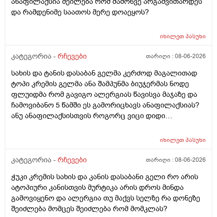
ანაფილაქსია შეილება რომ მაშონვე არგამვითარდეს
და რამდენიმე საათოს მერე დოაეყოს?
იხილეთ
პასუხი
კატეგორია -
რჩევები
თარიღი :
08-06-2026
სახის და ტანის დასაბან გელმა კერძოდ მაგალითად
ტოპი კრემის გელმა ანა შამპუნმა ბიუჯერმას ნოდე
ფლუიდმა რომ გავიგო ალერგიას წავისვა მაჯაზე და
ჩამოვიბანო 5 წამში ეს გამორიცხავს ანაფილაქსიას?
ანუ ანაფილაქსისთვის როგორც ვიცი დიდი
ფართობია საჭერო და ეს ძალიან ცოტა იმისთვის რომ
ანაფილაქცია განვითარდეს სწორია? ანუ იმ
იხილეთ
პასუხი
შემთხვევაში თუ ალერგიული გამოვდექი მე
კონკრეტული რაღაც ნივთიერების მიმართ ეს ტესტი
კატეგორია -
რჩევები
თარიღი :
08-06-2026
ანაფილაქციაში არ ჩამოგდებს მაინც ხო ეს პატარა
ჭუკი კრემის სახის და კანის დასაბანი გელი რო არის
ტესტი დიდი დიდი გამოყაროს ხო?
ატოპიური კანისთვის მურტიკა არის დროს მინდა
გამოვიყენო და ალერგია თუ მაქვს სელზე რა დონეზე
შეიძლება მომცეს შეიძლება რომ მომკლას?