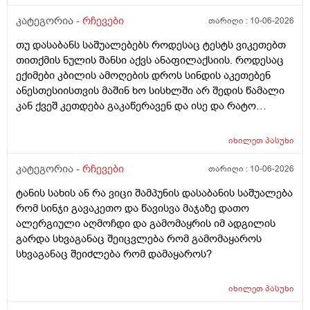
ნერვები აღარ მყოფნის.მკრჩოეთ რა სევამედზე კი
მაყროს და მექავება..მ ყან საშინლად გამოშრა ხელები
კატეგორია -
რჩევები
თარიღი :
10-06-2026
სებამედზეც და ამ ტოპიკრემოს გელზეც .ექომთან
თუ დასაბანს საშუალებებს როდესაც ტესტს ვიკეთებთ
არსად და ვერც წავალ
თითქმის ნულის შანსი აქვს ანაფილაქსიის. როდესაც
ექიმები კბილის ამოღების დროს სინდის აკეთებენ
ანესთესიისთვის მაშინ ხო სისხლში არ შედის წამალი
კან ქვეშ კეთდება გაკაწერავენ და ისე და რატო
ეუბნებიან ხოლმე თავბრო ხო არდაგეხვაო? როგორ
ახარო რატომ იკითხებიან თუ ანა ფილოქსიოზე არ
იხილეთ
პასუხი
ფიქრობენ? დათმობად ადგილობრივად შეიძლება
გამონაყარი გაჩნდე რატო არიან მზად ყოფნაში გუშინ
კატეგორია -
რჩევები
თარიღი :
10-06-2026
შეიცვლება თავბრუ დაეხვეწეს და ან კიდევ უარესი
ტანის სახის ან რა ვიცი შამპუნის დასაბანის საშუალება
რატო არ აკეთებენ ამ სინდს ყველგან და რატომ
რომ სინჯი გავაკეთო და წავისვა მაჯაზე დათო
მაინცდამაინც სპეციალურ კლინიკებში რატომ ეს
ალერგიული აღმოჩდი და გამომაყრის იმ ადგილის
შენიათ
გარდა სხვაგანაც შეიცვლება რომ გამომაყაროს
სხვაგანაც შეიძლება რომ დამაყაროს?
იხილეთ
პასუხი