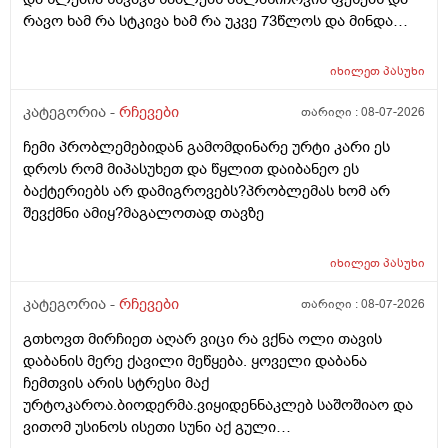
რავო ხამ რა სტკივა ხამ რა უკვე 73წლოს და მინდა
რომ ყირადღება მივაქციო დ ვიტამინი დავალებინო
და ფულინრომ არჰვაქ ვერანაირად ექიმთან ვერ
იხილეთ
პასუხი
წაიყვან.ჰოდა რომ ხალიან ვცადო და მივაღწიო
შედეგს იბ ის ექიმთან მაომც ჩავიდეს თუ თავის
კატეგორია -
რჩევები
თარიღი :
08-07-2026
ექიმთან ვერა რადგან ძვირო კდება და არგვაქ .ჰოდა
ჩემი პრობლემებიდან გამომდინარე ურტი კარი ეს
იბნის ექიმყან რომ დ ვიტამინი გაიკეთოს და უბნის
დროს რომ მიპასუხეთ და წყლით დაიბანეო ეს
ექიმის დანიშნულებას ვენდო ის ხომ კარდიოლოგი
ბაქტერიებს არ დამიგროვებს?პრობლემას ხომ არ
არაა თან დიდათ რომ ვაკვირდები არაა მცოდნე ამ
შევქმნი ამიყ?მაგალოთად თავზე
მხრივ და ვერ ვენდობი და ხომ არავნებს მამას დ
ვიტამინი თუ დაინიშნა ექიმმა უბნის ექიმმა რამდენად
სარისკოა?მის კარდიოლოგა ვერ დავირეკავ ან
იხილეთ
პასუხი
კატეგორია -
რჩევები
თარიღი :
08-07-2026
გთხოვთ მირჩიეთ აღარ ვიცი რა ვქნა ოლი თავის
დაბანის მერე ქავილი მეწყება. ყოველი დაბანა
ჩემთვის არის სტრესი მაქ
ურტოკაროა.ბიოდერმა.ვიყიდენნაკლებ საშოშიაო და
ვითომ უსინოს ისეთი სუნი აქ გული