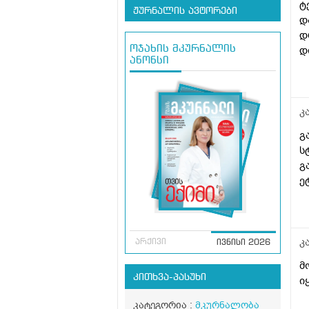
ტ
ჟურნალის ავტორები
დ
დ
დ
ოჯახის მკურნალის
ანონსი
კ
გ
ს
გ
ე
კ
არქივი
ივნისი 2026
მ
კითხვა-პასუხი
ი
კატეგორია :
მკურნალობა