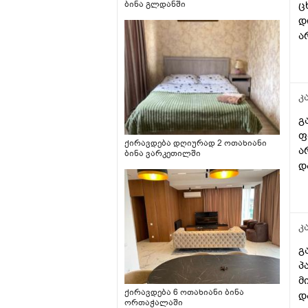
ც
ბინა გლდანში
დ
ა
კ
გ
ფ
ქირავდება დღიურად 2 ოთახიანი
ა
ბინა ვარკეთილში
დ
კ
გ
პ
მ
ქირავდება 6 ოთახიანი ბინა
დ
ორთაჭალაში