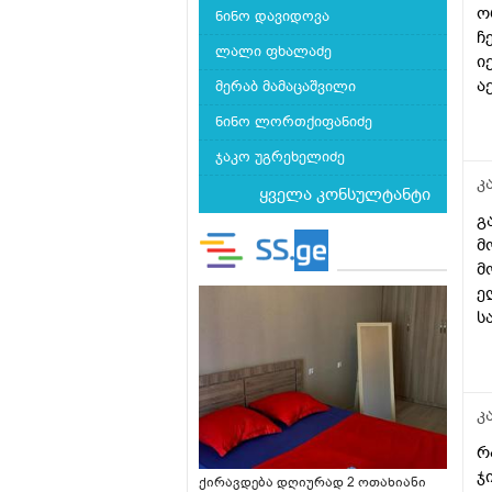
ჩავრთო რომ რკიმა
ო
ნინო დავიდოვა
აუმაღლო?მადლობა
ჩ
ლალი ფხალაძე
ი
ა
მერაბ მამაცაშვილი
ნინო ლორთქიფანიძე
ჯაკო უგრეხელიძე
კ
ყველა კონსულტანტი
გ
მ
მ
ე
ს
კ
რ
ჯ
ქირავდება დღიურად 2 ოთახიანი