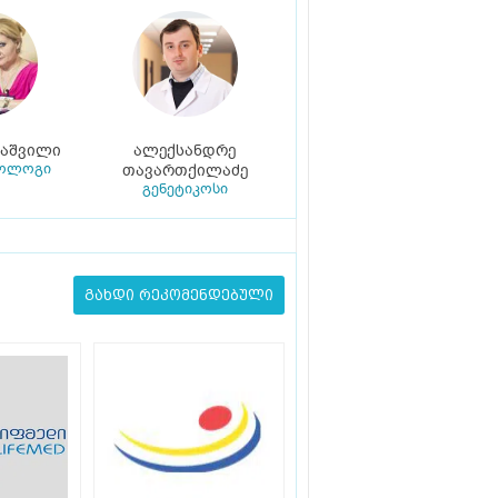
იაშვილი
ალექსანდრე
კოლოგი
თავართქილაძე
გენეტიკოსი
გახდი რეკომენდებული