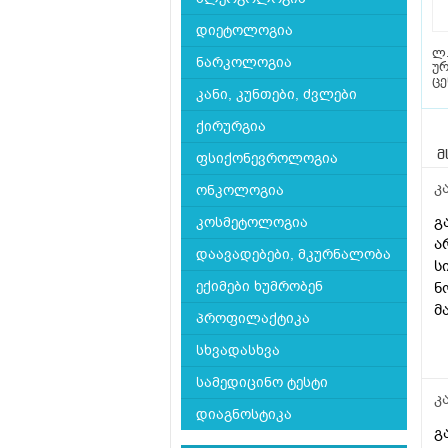
დიეტოლოგია
ლ.
ნარკოლოგია
უ
ც
კანი, კუნთები, ძვლები
ქირურგია
მ
ფსიქონევროლოგია
კ
ონკოლოგია
გ
კოსმეტოლოგია
ა
დაავადებები, მკურნალობა
ს
ექიმები ხუმრობენ
ნ
მ
პროფილაქტიკა
სხვადასხვა
სამედიცინო ტესტი
კ
დიაგნოსტიკა
გ