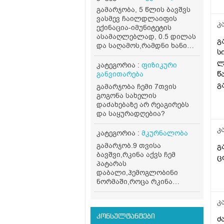
გამარჯობა, 5 წლის ბავშვს
ვასმევ ჩაილდლაიფის
კ
ექინაცია-იმუნიტეტის
ასამაღლებლად, 0.5 დილას
გ
და საღამოს,რამდნი ხანი
ს
დავალევინო და რამდენი
ლ
დავასვენო? თუ მთელი
კატეგორია :
ფიზიკური
ფლაკონი დაცალოს?
წ
განვითარება
გ
გამარჯობა ჩემი 7თვის
გოგონა სახელის
დაძახებაზე არ რეაგირებს
და საყურადღებია?
კ
კატეგორია :
მკურნალობა
გამარჯობ.9 თვისა
გ
ბავშვი,რკინა აქვს ჩემ
ც
პატარას
დაბალი,ჰემოგლობინი
ნორმაში,როცა რკინა
დაბალია სისხლის
ანალიზში რომელიმე
კ
მაჩვენებლის შეცვლა თუ
ხდება?ასევე კვებაში რა
კონსულტანტები
ძ