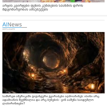
არყის კვირტები ფეხის კუნთების სპაზმის დროს
მდგომარეობას ამსუბუქებს
სამხრეთ ამერიკაში გიგანტური გვირაბები აღმოაჩინეს: ისინი არც
ადამიანის შექმნილია და არც ბუნების - ვინ ააშენა საიდუმლო
ლაბირინთები?