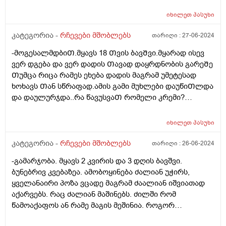
ყელთან. მყავდა ორ ლარინგოლოგთან - ორივემ
სიცილკისკისით გამომიშვა, ეს არაფერია, გაუვლის,
იხილეთ
პასუხი
უმეტესობას აქვსო. მყავდა ნეიროსკოპიაზე ჟანგბადი
კარგად მიეწოდება ტვინს, ახლა გულის ექოსკოპიაზე
კატეგორია -
რჩევები მშობლებს
თარიღი :
27-06-2024
მიმყავს. უბრალოდ მართლა ვერ მომისვენია მაინც,
-მოგესალმდბიᲗ.მყავს 18 Თვის ბავᲨვი.მყარად ისევ
გუგლში ვკითხულობ რომ ბავშვი გადაუდებელ
ვერ დგება და ვერ დადის Თავად დაყრდნობის გარეᲨე
დახმარებას საჭიროებს თუ სუნთქვის დროს
Თუმცა რიცა რამეს ეხება დადის მაგრამ უმეტესად
გულმკერდი ეზნიქება ასევე ყელთან და თუ აქვს
ხოხავს Თან სწრაფად.ამის გამი მუხლები დაუწიᲗლდა
აპნოეო და რაღა ვქნა არ ვიცი, ისევ მივიყვანო ვინმე
და დაულურჯდა..რა წავუსვაᲗ რომელი კრემი?
სხვასთან? ანუ თითქოს როგორც კი გაიგებენ
დაბეᲟილიბამ რომ გაუაროს?
სტრიდორიაო უი ეგ არაფერი ბუნებრივიაო, და
სტრიდორი ხომ ნიშნავს იმას რომ ბავშვს ან
იხილეთ
პასუხი
ლარინგომალაცია აქვს ან ტრაქეომალაცია, აშკარად
კატეგორია -
რჩევები მშობლებს
თარიღი :
26-06-2024
დიდ ძალას ატანს სუნთქვის დროს. როგორ მოვიქცე?
-გამარჯობა. მყავს 2 კვირის და 3 დღის ბავშვი.
ბუნებრივ კვებაზეა. ამობოყინება ძალიან უჭირს,
ყველანაირი პოზა ვცადე მაგრამ ძაალიან იშვიათად
აქარვებს. რაც ძალიან მაშინებს. ძილში რომ
წამოაქაფოს ან რამე მაგის მეშინია. როგორ
ამოვაქარვებინო? და კიდევ რომ მირჩიოთ თუ