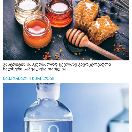
შეიცავო დიდი ოდენობით ოქსალატებს და თირკმელში
გააჩენსო კენჭებს. ზუსტად ვერ გავიგე როგორ
მოვამზადო უსაფრთხოდ. 2) მეორე ვარიანტი
მაინტერესებს რძესთან ერთად მიღება: რძეში ჩავყარო
ერთი სუფრის კოვზის მეოთხედი ფხვნილი კურკუმა და
ჩავყარო ცოტა შავი პილპილი და ავადუღო თუ ჯერ რძე
ავადუღო, ცოტა გათბეს და მერე ჩავყარო კურკუმა? და
საღამოს ვახშამზე რომ მივიღო თუ შეიძლება? P.S მიზანი
არის ანთების საწინააღმდეგო,ანტიოქსიდანტური და
დამამშვიდებელი( მშვიდი ძილისთვის)
გასტრიტის სამკურნალოდ ყველაზე გავრცელებული
ხალხური საშუალება თაფლია
სამკურნალო წერილები