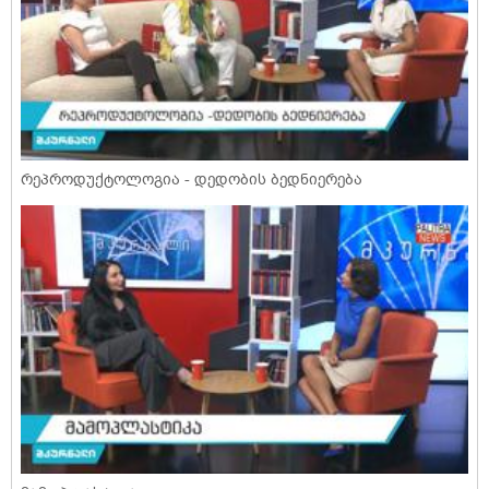
რეპროდუქტოლოგია - დედობის ბედნიერება