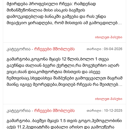
მჭირდება პროფესიული რჩევა: რამდენად
მიზანშეწონილია მისი ასაკის ბავშვის
დამოუკიდებლად ბანაკში გაშვება და რას უნდა
მივაქციო ყირადღება, რომ მისთვის ამ გამოცდილებამ
პოზიტიურად ჩაიაროს. თავად ბავშვს წასვლა უნდა,
თუმცა ცოტა ეშინია, რომ მშობლების გარეშე,
იხილეთ
პასუხი
შეიძლება გაუჭირდეს. აქამდე ოჯახის წევრების
გარეშე არსად ყოფილა და ამიტომ ძალიან მიჭირს
კატეგორია -
რჩევები მშობლებს
თარიღი :
05-04-2026
გადაწყვეტილების მიღება....წინასწარ უღრმესი
გამარჯობა,გოგონა მყავს 12 წლის,ბოლო 1 თვეა
მადლობა გამოხმაურებისთვის. პ.ს. ბავშვი არ აქვს
გაუჩნდა ძალიან ბევრი ქერტლი,რა მოვუხერხო აღარ
კომუნიკაციის პრობლემა, თუმცა ცოტა მორიდებულია
ვიცი,ძაან დიაკომფორტია მისთვის და ასევე
და არ არის დამოუკიდებლობას მიჩვეული.
ჩემთვისაც,სხვდასხვა შამპუნები გამოვცვალეთ მაგრამ
მაინც იგივე მეორედება,მივიღებ რჩევას რა შეიძლება
მოვიმოქმედოთ სხვა..
იხილეთ
პასუხი
კატეგორია -
რჩევები მშობლებს
თარიღი :
10-12-2025
გამარჯობა..ბავშვი მყავს 1.5 თვის გოგო,ჰემოგლობინი
აქვს 11.2,პედიატრმა დაბალი არისო და გამოუწერა