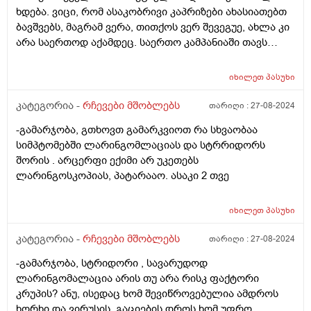
ხდება. ვიცი, რომ ასაკობრივი კაპრიზები ახასიათებთ
ბავშვებს, მაგრამ ვერა, თითქოს ვერ შევეგუე, ახლა კი
არა საერთოდ აქამდეც. საერთო კამპანიაში თავს
კომფორტულად ვერ ვგრძნობთ თითქოს ვერც მე,
ვერც ის. ძალიან განვიცდი, მასთან გატარებული დრო
იხილეთ
პასუხი
არ მსიამოვნებს. ძალიან ჭირვეული, ჯიუტი და
გაუგონარია. არ ვიცი ასე რომ ვარ განწყობილი
კატეგორია -
რჩევები მშობლებს
თარიღი :
27-08-2024
ნორმალურია? მე მჭირდება დახმარება თუ მას,
-გამარჯობა, გთხოვთ გამარკვიოთ რა სხვაობაა
როგორ მოვიქცე მირჩიეთ.
სიმპტომებში ლარინგომლაციას და სტრრიდორს
შორის . არცერფი ექიმი არ უკეთებს
ლარინგოსკოპიას, პატარააო. ასაკი 2 თვე
იხილეთ
პასუხი
კატეგორია -
რჩევები მშობლებს
თარიღი :
27-08-2024
-გამარჯობა, სტრიდორი , სავარუდოდ
ლარინგომალაცია არის თუ არა რისკ ფაქტორი
კრუპის? ანუ, ისედაც ხომ შევიწროვებულია ამდროს
ხორხი და ვირუსის, გაციების დროს ხომ უფრო