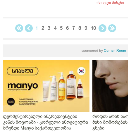
საკმარისია ზურგზე წოლა და თავი გვერდულად. რომ
იხილეთ
პასუხი
დაზღვეული ვიყო ამოღების შეემთხვევაში მასის უკან
წაღების
1
2
3
4
5
6
7
8
9
10
sponsored by
ContentRoom
ფერმენტირებული ინგრედიენტები
როდის არის ხალი
კანის მოვლაში - კორეული ინოვაციური
მისი მოშორების 
ბრენდი Manyo საქართველოშია
გზები