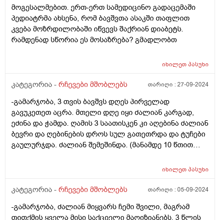
მოგესალმებით. ერთ-ერთ სამედიცინო გადაცემაში
პედიატრმა ახსენა, რომ ბავშვთა ასაკში თაფლით
კვება მოზრდილობაში იწვევს შაქრიან დიაბეტს.
რამდენად სწორია ეს მოსაზრება? გმადლობთ
იხილეთ
პასუხი
კატეგორია -
რჩევები მშობლებს
თარიღი :
27-09-2024
-გამარჯობა, 3 თვის ბავშვს დღეს პირველად
გავუკეთეთ აცრა. მთელი დღე იყი ძალიან კარგად,
ეძინა და ჭამდა. ღამის 3 საათისკენ კი აღებინა ძალიან
ბევრი და ღებინების დროს სულ გათეთრდა და ტუჩები
გაულურჯდა. ძალიან შემეშინდა. (მანამდე 10 წთით
ადრე სიცხე გავუზომე არ ჰქონდა) გამოვუძახე
სასწრაფოს და სიცხეს უწევდა მაგ დროს ავარაუდოდო
იხილეთ
პასუხი
და მაგიტომო. გავუზომე და მაგ დროს ჰქონდა 37.5
მაინტერესევს ეს გალურჯება და გათეთრება საშიშია?
კატეგორია -
რჩევები მშობლებს
თარიღი :
05-09-2024
რატომ დაემართა
-გამარჯობა, ძალიან მიყვარს ჩემი შვილი, მაგრამ
თითქმის ყველა მისი საქციელი მაღიზიანებს. 3 წლის