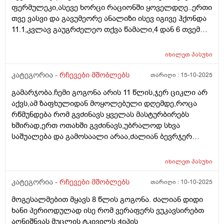
ფერმულეკი,ასევე ხორცი რაციონში ყოველდღე..ერთი
თვე ვასვი და გავუმეორე ანალიზი ისევ იგივე ჰქონდა
11.1,კვლავ გაუგრძელეო თქვა წამალი,4 დან 6 თვემდე
მკურნალობენ ამ წამლითო...ბავშვს არუყვარს დალევა
ხან. სვავს ხან არა,..მართლა დაბალია 11.1
იხილეთ
პასუხი
მაჩვენებელი? ვნერვიულობ
კატეგორია -
რჩევები მშობლებს
თარიღი :
15-10-2025
გამარჯობა.ჩემი გოგონა არის 11 წლის,ჯერ ციკლი არ
აქვს,ამ ზაფხულიდან მოყოლებული დღემდე,როცა
რწმუნდება რომ გვძინავს ყველას მასტურბირებს
ხშირად,ერთ ოთახში გვძინავს,უბრალოდ სხვა
საშუალება და გამოსაალი არაა,ძალიან ბევრჯერ
ველაპარაკე მშვიდად,უკვე ყელში რომ ამომივიდა
ყვირილზე გადავედი,არასასიამოვნოა მისი ეს ქცევა..
იხილეთ
პასუხი
მივიღებ რჩევებს როგორ მოვიქცე ასეთ შემთხევაში
კატეგორია -
რჩევები მშობლებს
თარიღი :
10-10-2025
მოგესალმებით მყავს 8 წლის გოგონა. ძალიან დიდი
ხანი პერიოდულად ისე რომ ვერაფერს ვუკავსირებთ
აღნიშნვას მუცლის ტკივილს ჭიპის