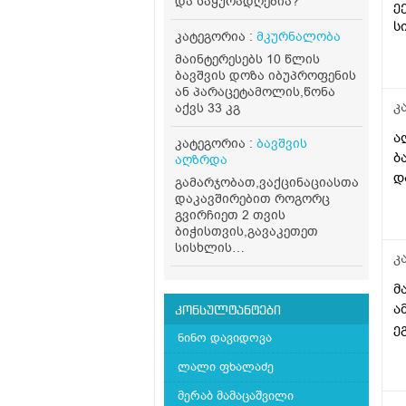
და საყურადღებია?
ე
ს
კატეგორია :
მკურნალობა
მაინტერესებს 10 წლის
ბავშვის დოზა იბუპროფენის
ან პარაცეტამოლის,წონა
კ
აქვს 33 კგ
ა
კატეგორია :
ბავშვის
ბ
აღზრდა
დ
გამარჯობათ,ვაქცინაციასთან
დაკავშირებით როგორც
გვირჩიეთ 2 თვის
ბიჭისთვის,გავაკეთეთ
სისხლის
კ
ანალიზი,ლეიკოციტები
11.19 ერითროციტები 3.99
მ
თრომბოციტები 351,სიცხე
ა
არ ქონდა,უკანატანიდან
კონსულტანტები
ე
37.3 ქონდა,მაგრამ მაინც
ნინო დავიდოვა
სიცხედ ჩათვალა,ყურები
ტკივაო და შეიძლება
ლალი ფხალაძე
ვირუსი ყურიდან
იწყებოდესო,გამოგვიწერა
მერაბ მამაცაშვილი