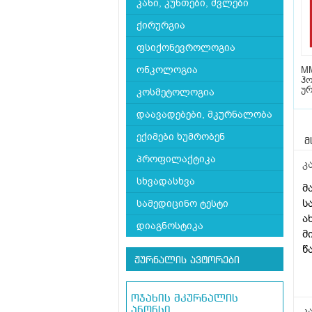
კანი, კუნთები, ძვლები
ქირურგია
ფსიქონევროლოგია
ონკოლოგია
MM
ჰო
უ
კოსმეტოლოგია
დაავადებები, მკურნალობა
ექიმები ხუმრობენ
მ
პროფილაქტიკა
კ
სხვადასხვა
მ
ს
სამედიცინო ტესტი
ა
დიაგნოსტიკა
მ
წ
ჟურნალის ავტორები
ე
დ
ა
ოჯახის მკურნალის
უ
კ
ანონსი