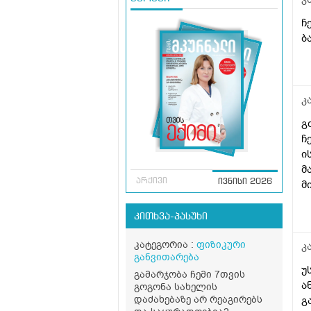
ჩ
ბ
კ
გ
ჩ
ი
მ
არქივი
მ
ივნისი 2026
რ
შ
კითხვა-პასუხი
მ
კატეგორია :
ფიზიკური
თ
კ
განვითარება
უ
გამარჯობა ჩემი 7თვის
ა
გოგონა სახელის
დაძახებაზე არ რეაგირებს
გ