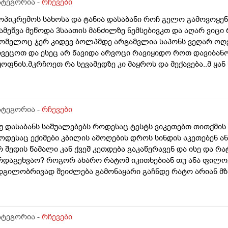
ატეგორია -
რჩევები
ოპიკრემოს სახოსა და ტანია დასაბანი როჩ გელო გამოვოყენ
ამეწვა მეწოდა 3საათის მანძილზე ნემსებივკთ და აღარ ვიცი
ომელოც ჯერ კიდევ ბოლპმდე არგამვლია საპონს ვეღარ ოღე
ივეცოთ და ესეც არ წავიდა არვოცი რავიყიდო როთ დავიბან
ყოფნის.მკრჩოეთ რა სევამედზე კი მაყროს და მექავება..მ ყა
ებამედზეც და ამ ტოპიკრემოს გელზეც .ექომთან არსად და ვ
ატეგორია -
რჩევები
უ დასაბანს საშუალებებს როდესაც ტესტს ვიკეთებთ თითქმის 
ოდესაც ექიმები კბილის ამოღების დროს სინდის აკეთებენ ან
რ შედის წამალი კან ქვეშ კეთდება გაკაწერავენ და ისე და რ
რდაგეხვაო? როგორ ახარო რატომ იკითხებიან თუ ანა ფილო
დგილობრივად შეიძლება გამონაყარი გაჩნდე რატო არიან მზ
ავბრუ დაეხვეწეს და ან კიდევ უარესი რატო არ აკეთებენ ამ 
აინცდამაინც სპეციალურ კლინიკებში რატომ ეს შენიათ
ატეგორია -
რჩევები