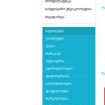
პროფილაქტიკა
რ
სამედიცინო ენციკლოპედია
სხვადასხვა
რუბრიკები
სიახლეები
ქალი
მამაკაცი
პედიატრია
სტომატოლოგია
რ
ფიტოთერაპია
ალერგოლოგია
დიეტოლოგია
ნარკოლოგია