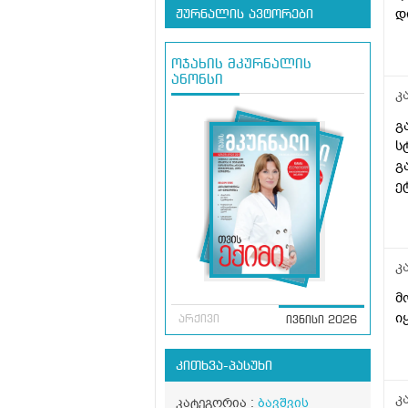
დ
ჟურნალის ავტორები
ოჯახის მკურნალის
ანონსი
კ
გ
ს
გ
ე
კ
მ
ი
არქივი
ივნისი 2026
კითხვა-პასუხი
კ
კატეგორია :
ბავშვის