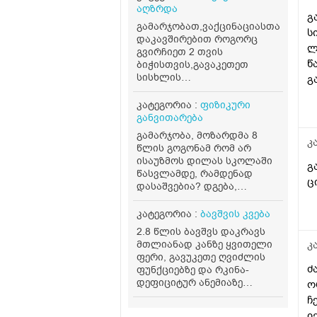
აღზრდა
გ
გამარჯობათ,ვაქცინაციასთან
ს
დაკავშირებით როგორც
ლ
გვირჩიეთ 2 თვის
წ
ბიჭისთვის,გავაკეთეთ
სისხლის
გ
ანალიზი,ლეიკოციტები
11.19 ერითროციტები 3.99
კატეგორია :
ფიზიკური
თრომბოციტები 351,სიცხე
განვითარება
არ ქონდა,უკანატანიდან
გამარჯობა, მოზარდმა 8
37.3 ქონდა,მაგრამ მაინც
კ
წლის გოგონამ რომ არ
სიცხედ ჩათვალა,ყურები
ისაუზმოს დილას სკოლაში
გ
ტკივაო და შეიძლება
წასვლამდე, რამდენად
ვირუსი ყურიდან
ც
დასაშვებია? დგება,
იწყებოდესო,გამოგვიწერა
იღვიძებს 8 საათზე,
ოტიპაკსი,მეორე აცრა
სკოლაში პირველი კვება
კატეგორია :
ბავშვის კვება
გადავდეთ უკვე,არის 2 თბის
აქვს დაახლოებით 12ის
და 8 დღის,დაველოდოთ
2.8 წლის ბავშვს დაკრავს
ნახევრისთვის. დასაშვებია
ერთი კვირა
მთლიანად კანზე ყვითელი
კ
ამდენი ხანი მშიერი ყოფნა?
კიდევო,ანალიზებში
ფერი, გავუკეთე ღვიძლის
ან აუცილებელია თუ არა
დანარჩენი ნორმაში
ძ
ფუნქციებზე და რკინა-
ადგომისთანავე საუზმობა,
იყო,პლიუს კიდევ ასოს ჩუჩა
დეფიციტურ ანემიაზე
ო
სკოლას იწყებს 9 საათზე.
არ გადადის
ანალიზი, ნორმის
ჩ
თან არ შია ხოლმე ამ დროს.
საერთოდ,ნემსის
ფარგლებშია. თვეებიდან
ი