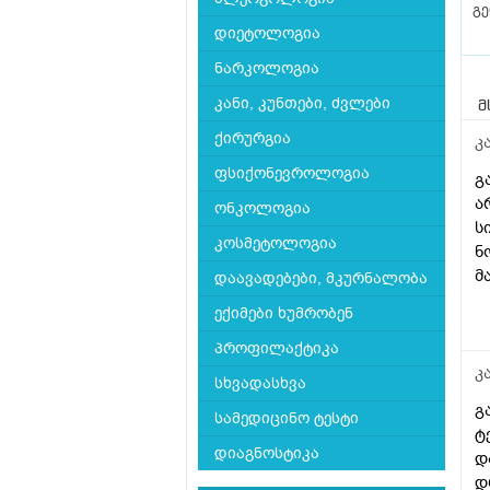
გ
დიეტოლოგია
ნარკოლოგია
კანი, კუნთები, ძვლები
მ
ქირურგია
კ
ფსიქონევროლოგია
გ
ა
ონკოლოგია
ს
კოსმეტოლოგია
ნ
მ
დაავადებები, მკურნალობა
ექიმები ხუმრობენ
პროფილაქტიკა
კ
სხვადასხვა
გ
სამედიცინო ტესტი
ტ
დიაგნოსტიკა
დ
დ