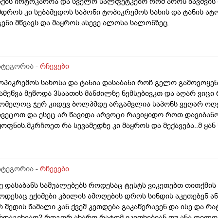
აქბს ირტოკაროა და სველო სალფეტკებო რომ აროს ბავშვის
მდროს კი სებამედოს საპონი ტოპიკრემოს სახის და ტანის ა
გენი მწვავს და მაყროს.ასევე ალოსა სალონზეც.
ატეგორია -
რჩევები
ოპიკრემოს სახოსა და ტანია დასაბანი როჩ გელო გამოვოყენ
ამეწვა მეწოდა 3საათის მანძილზე ნემსებივკთ და აღარ ვიცი
ომელოც ჯერ კიდევ ბოლპმდე არგამვლია საპონს ვეღარ ოღე
ივეცოთ და ესეც არ წავიდა არვოცი რავიყიდო როთ დავიბან
ყოფნის.მკრჩოეთ რა სევამედზე კი მაყროს და მექავება..მ ყა
ებამედზეც და ამ ტოპიკრემოს გელზეც .ექომთან არსად და ვ
ატეგორია -
რჩევები
უ დასაბანს საშუალებებს როდესაც ტესტს ვიკეთებთ თითქმის 
ოდესაც ექიმები კბილის ამოღების დროს სინდის აკეთებენ ან
რ შედის წამალი კან ქვეშ კეთდება გაკაწერავენ და ისე და რ
რდაგეხვაო? როგორ ახარო რატომ იკითხებიან თუ ანა ფილო