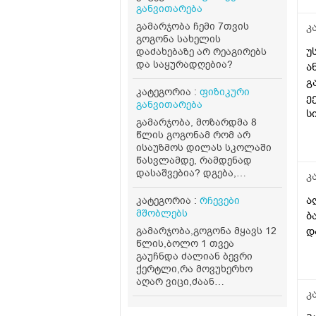
განვითარება
მ
გამარჯობა ჩემი 7თვის
თ
კ
გოგონა სახელის
უ
დაძახებაზე არ რეაგირებს
და საყურადღებია?
ა
გ
კატეგორია :
ფიზიკური
ე
განვითარება
ს
გამარჯობა, მოზარდმა 8
წლის გოგონამ რომ არ
ისაუზმოს დილას სკოლაში
წასვლამდე, რამდენად
დასაშვებია? დგება,
კ
იღვიძებს 8 საათზე,
სკოლაში პირველი კვება
ა
კატეგორია :
რჩევები
აქვს დაახლოებით 12ის
მშობლებს
ბ
ნახევრისთვის. დასაშვებია
გამარჯობა,გოგონა მყავს 12
დ
ამდენი ხანი მშიერი ყოფნა?
წლის,ბოლო 1 თვეა
ან აუცილებელია თუ არა
გაუჩნდა ძალიან ბევრი
ადგომისთანავე საუზმობა,
ქერტლი,რა მოვუხერხო
სკოლას იწყებს 9 საათზე.
აღარ ვიცი,ძაან
თან არ შია ხოლმე ამ დროს.
კ
დიაკომფორტია მისთვის და
ასევე ჩემთვისაც,სხვდასხვა