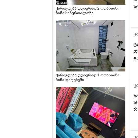
ა
ქირავდება დღიურად 2 ოთახიანი
თ
ბინა საბურთალოზე
მ
კ
ტ
დ
გ
ქირავდება დღიურად 1 ოთახიანი
ბინა დიდუბეში
კ
ბ
ა
რ
კ