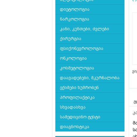
დიეტოლოგია
ნარკოლოგია
კანი, კუნთები, ძვლები
ქირურგია
ფსიქონევროლოგია
ონკოლოგია
კოსმეტოლოგია
ვი
დაავადებები, მკურნალობა
ექიმები ხუმრობენ
პროფილაქტიკა
მ
სხვადასხვა
კ
სამედიცინო ტესტი
მ
დიაგნოსტიკა
ს
ა