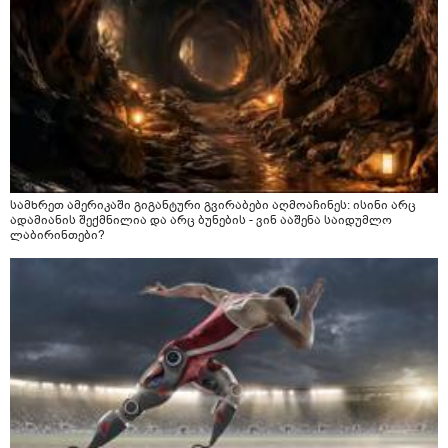
სამხრეთ ამერიკაში გიგანტური გვირაბები აღმოაჩინეს: ისინი არც
ადამიანის შექმნილია და არც ბუნების - ვინ ააშენა საიდუმლო
ლაბირინთები?