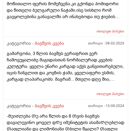
მოწითალო ფერის მომეჩვენა.კი გქონდა პომიდორი
და წითელი ბულგარული ნაჭამი.ისე სისხლი რომ
გაეყოლებინა განავალში არ ინახებოდა თუ ჭიების
დროს არ სინჯავენ
იხილეთ
პასუხი
კატეგორია -
ბავშვის კვება
თარიღი :
08-02-2025
გამარჯობა, 3 წლის ბავშვს ვერაფრით ვერ
ჩამოვუყალიბე მაგიდასთან ნორმალურად კვების
კულტურა. ყველა უნარი კარგად აქვს განვითარებული,
იცის ჩანგლით და კოვზის ჭამა, ყველაფერი ესმის,
კარგად ლაპარაკობს. მაგრამ... მთელი დღე შია,
მთელი დღე მაცივართან დგას, ოღონდ ვერ
გავაგებინე ის, თუ რა უნდა ჭამოს, რომ დანაყრდეს და
იხილეთ
პასუხი
ყოველ ნახევარ საათში არ მოშივდეს. მთელი დღის
განმავლობაში ჭამს ლუკმა-ლუკმა, პურს ნამცეც-
კატეგორია -
ბავშვის კვება
თარიღი :
13-09-2024
ნამცეც, წიწკნის, ანამცეცებს და ა.შ. წესიერად მოკბეჩა
-ᲨეიᲫლება Თუ არა წლის და 8 Თვის ბავᲨვს
და საკვებისთვის მიყოლება ვერ ვასწავლე. უმეტესად
დავალევინო ყოველ დᲦე იმუნიტეტის ასამაᲦლებლად
არც არაფერს აყოლებს პურს და არც დამანაყრებელ
Თაფლიანი და ლიმონიანი Თბილი წყალი? Თაფლი
საჭმელს ჭამს, მოშივდება, მივა სალათის ფოთლებს