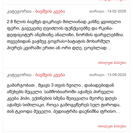
იღებდა 90 გრ.ხოდა როცა ცლის საჭმელს ეტყობა რო
კიდევ უნდა,ამ საღამოთი არაფრით არ დაიძინა,90
კატეგორია -
ბავშვის კვება
თარიღი :
14-02-2026
გრამზე,გასულია სადღაც 1.30 წუთი და ეძებს საჭმელს
2.8 წლის ბავშვს დაკრავს მთლიანად კანზე ყვითელი
სოსკას ისე წოვს ლამის გახიოს და ასეთ დროს 120 გრ
ფერი, გავუკეთე ღვიძლის ფუნქციებზე და რკინა-
რო მივცეთ რამე დაშავდება?როცა მივეცით 120 გრ
დეფიციტურ ანემიაზე ანალიზი, ნორმის ფარგლებშია.
შეჭამა და კაი ნაქეიფარივით გატრუნული იყო და
თვეებიდან ვაჭმევ გოგრას+ბატატის მოხარშულ
ეძინა კარგად,რას გვირჩევთ არ აღებინებს და
პიურეს კვირაში ერთი ან ორი დღე, ცოცხლად
პირიქით ეძებს და გადავიყვანოთ პირდაპირ 120
მიირთმევს სტაფილოს დღეში ერთ პატარას, ნუ
გრამზე თუ შიგადაშიგ ვაჭამოთ 120 და ზოგჯერ 90?
სეზონზე მანდარინსაც საკმაოდ ბევრს მიირთმევდა.
როგორ ჯობია?და რას იტყვით კიდევ სიმილაკი
იხილეთ
პასუხი
შესაძლოა ამ ყველაფრისგან იყოს გამოწვეული? თუ
ნეოშური რომ ვაჭამოთ მაგალითად დღეში ერთი ან
სხვა რამე ანალიზი გავუკეთო კიდევ? ბავშვი აქტიურია
კატეგორია -
ბავშვის კვება
თარიღი :
13-08-2025
ორი ჭამა?ახალ დაბადებულზე მიცეს კლინიკაში და
განვითარებულია
დაკრისტალებული გავიდა კუჭშიო და ვერ მოინელაო
გამარჯობათ , მყავს 3 თვის ჩვილი , დაბადებიდან
და ახლა ისეა რო არც ბოთლებს იწუნებს ნებისმიერი
აწუხებს მუცელი. სამშობიაროში აჭამეს პირველი
სოსკიდან ჭამს ოღონდ ვაჭამოთ,პედიატრმა კი
კვება ჰიპი, ექთნების სმენა შეიცვალა მეორე დღეს
გვითხრა ისე რო ცოტა ბევრიაო 120 გრამიო მაგრამ
აჭამეს სიმილაკი, როცა გამოგვწერეს სულ ტიროდა,
გიჟადაა ქცეული და რავქნაათ?
ძან ტკიოდა მუცელი, პედიატრმა დაუნიშნა ფრისო
ვომმი, ვომმა კუჭში ძან შეკრა კენჭებივით და
კურკლებივით გადიოდა ბავშვი, დაუნიშნა პეპ აცე, პეპ
იხილეთ
პასუხი
აცემ მუცელი ატკინა, მერე პიკოჯესტი, ფრისო