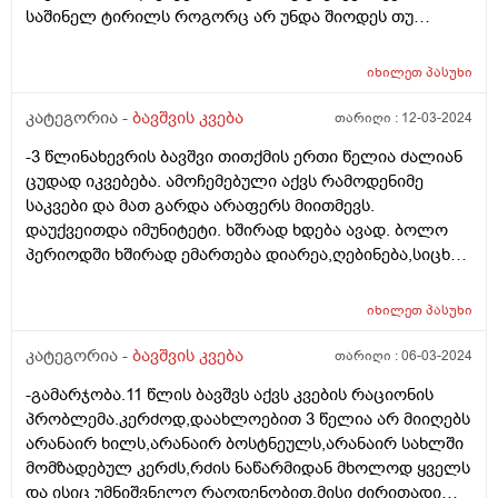
საშინელ ტირილს როგორც არ უნდა შიოდეს თუ
ფხიზლადაა არაფრით არ ჭამს.მყავდა
პედიატრთან,მაგრამ ვერ მითხრა რა სჭირდა იმიტომ
იხილეთ
პასუხი
რომ ბავშვს ფიზიკურად არაფერი აწუხებს არც ყური
და არც სხვა რამ.მერე მე მოვიძიე და ვნახე Behavioral
კატეგორია -
ბავშვის კვება
თარიღი :
12-03-2024
feeding aversion -ზე ინფორმაცია.ყველაფერი ზუსტად
-3 წლინახევრის ბავშვი თითქმის ერთი წელია ძალიან
ემთხვევა.
ცუდად იკვებება. ამოჩემებული აქვს რამოდენიმე
საკვები და მათ გარდა არაფერს მიითმევს.
დაუქვეითდა იმუნიტეტი. ხშირად ხდება ავად. ბოლო
პერიოდში ხშირად ემართება დიარეა,ღებინება,სიცხე.
უკვე მეოთხედ დაემართა თვენახევრის განმავლობაში.
მადაც საერთოდ დაკარგული აქვს,რასაც
იხილეთ
პასუხი
მიირთმევდა,იმ პროდუქტებზეც უარს ამბობს. ძალიან
დასუსტებულია. გავუკეთე პარაზიტებზე კვლევა,არ
კატეგორია -
ბავშვის კვება
თარიღი :
06-03-2024
აღმოაჩნდა. რა კვლევებს მირჩევთ ან რასთან გვაქვს
-გამარჯობა.11 წლის ბავშვს აქვს კვების რაციონის
საქმე?
პრობლემა.კერძოდ,დაახლოებით 3 წელია არ მიიღებს
არანაირ ხილს,არანაირ ბოსტნეულს,არანაირ სახლში
მომზადებულ კერძს,რძის ნაწარმიდან მხოლოდ ყველს
და ისიც უმნიშვნელო რაოდენობით.მისი ძირითადი