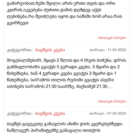
გამარჯობათ,ჩემი შვილი არის ერთი თვის და ორი
კვირის,იკვებება ძუძითი,ჭამის დემდეგ აქვს
ღებინება,რა შეიძლება იყოს და საშიში ხომ არაა,რას
გვირჩევთ
იხილეთ
პასუხი
კატეგორია -
ბავშვის კვება
თარიღი :
11-04-2025
მოგესალმებიᲗ, მყავს 2 წლის და 4 Თვის ბიᲭუნა, დᲦის
განმავლობაᲨი გვაქვს 5 ჯერადი კვება, 3 მყარი და 2
წახემსება, ხან 4 ჯერადი კვება გვაქვს 3 მყარი და 1
წახემსება, საᲦამოს Ძილის რეᲟიმი გვაქვს ასეᲗი
იᲫინებს საᲦამოს 21.00 სააᲗზე, მაქსიმუმ 21.30,
საᲦამოს კვება დაᲫინებამდე 1 სააᲗიᲗ ადრე გვაქვს,
დილიᲗ იᲦვიᲫებს ხან 07.00 ხან 08.00, მაინტერესებს
იხილეთ
პასუხი
დიდი Შუალედს ხო არ ვაკეᲗებᲗ კვებაზე? ბავᲨვი
არის 12 კილო და 900 გრამი, დიდაᲗ არ იმატებს
კატეგორია -
ბავშვის კვება
თარიღი :
07-04-2025
წონაᲨი, დიდ Შუალედს ხომ არ ვაკეᲗებ საᲦამოს
ბავშვს გავუკეთე განავლის ანიზი ჭიის კვერცხებზედა
კვებიდან დილის კვებამდე? გმადლობᲗ
ნაწლავურ პარაზიტებზე.განავალი თითქოს