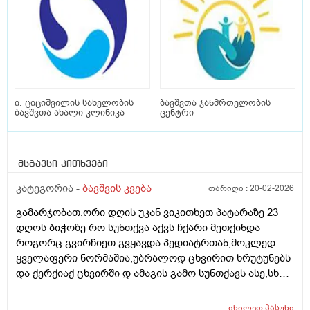
ი. ციციშვილის სახელობის
ბავშვთა ჯანმრთელობის
ბავშვთა ახალი კლინიკა
ცენტრი
მსგავსი კითხვები
კატეგორია -
ბავშვის კვება
თარიღი :
20-02-2026
გამარჯობათ,ორი დღის უკან ვიკითხეთ პატარაზე 23
დღოს ბიჭოზე რო სუნთქვა აქვს ჩქარი მეთქინდა
როგორც გვირჩიეთ გვყავდა პედიატრთან,მოკლედ
ყველაფერი ნორმაშია,უბრალოდ ცხვირით ხრუტუნებს
და ქერქიაქ ცხვირში დ ამაგის გამო სუნთქავს ასე,სხვა
რამე ჩივილები სიმპტომები არააქვს,ბიჭო არის 25
დღის 4.600 დღეს ავწონეთ,ჭამს სიმილაკ გოლდ 1.
იხილეთ
პასუხი