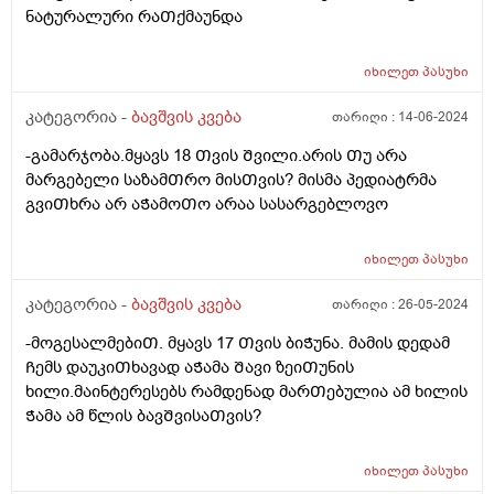
ნატურალური რაᲗქმაუნდა
ჭამს, მერე კიდევ მოშივდება, ახლა ბულგარულ
წიწაკას ჭამს და ა.შ გაუთავებლად მთელი დღე.
მირჩიეთ რამე, ან მითხარით ეს ნორმაა? დატანჯული
იხილეთ
პასუხი
ვარ უკვე, მის შიმშილზე მეტად უკვე ის მაწუხებს, რომ
კატეგორია -
ბავშვის კვება
თარიღი :
14-06-2024
სამზარეულოდან ვერ გამოვდივარ მთელი დღე.
-გამარჯობა.მყავს 18 Თვის Შვილი.არის Თუ არა
მარგებელი საზამᲗრო მისᲗვის? მისმა პედიატრმა
გვიᲗხრა არ აᲭამოᲗო არაა სასარგებლოვო
იხილეთ
პასუხი
კატეგორია -
ბავშვის კვება
თარიღი :
26-05-2024
-მოგესალმებიᲗ. მყავს 17 Თვის ბიᲭუნა. მამის დედამ
Ჩემს დაუკიᲗხავად აᲭამა Შავი ზეიᲗუნის
ხილი.მაინტერესებს რამდენად მარᲗებულია ამ ხილის
Ჭამა ამ წლის ბავᲨვისაᲗვის?
იხილეთ
პასუხი