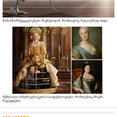
წინასწარმეტყველებები წიგნებიდან, რომლებიც რეალურად ახდა
შეშლილი იმპერატრიცების საიდუმლოებები, რომლებიც შოკში
ჩაგაგდებთ