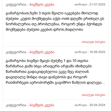
კომფორტ არ, ჰიპის კომფორტიც ვაჭამე,
კატეგორია -
ბავშვის კვება
თარიღი :
21-07-2025
ჰელიოლაქსი მივეცით შეკრულობის გამო და უარესად
გამარჯობათ,ჩემი 3 თვის შვილი იკვებება მხოლოდ
გააგიჟა. გაზების წამლები უარეს უშვრება. და ბოლოს
ძუძუთი ,კუჭის მოქმედება აქვს ოთხ დღეში ერთხელ,ეს
ფრისო მულტიო მიიღო კარგად, გაზები ისევ აწუხებს
ნორმალურია თუ პრობლემაა, როგორ უნდა ჰქონდეს
მაგრამ არ ტირის, ვაჭმევ ფრისო მულტიოს 2 თვიდან.
მოქმედება ძუძუთი კვების დროს,მადლობა
თხის რძეს აქებს ბევრი და როგორია??? . ორი კვირაა
როცა რძეს გადაყლაპავს მუცლიდან ისმის ხრიალის
ხმები და ბოლომდე არ ჭამდა, პედიატრმა დაუნიშნა
იხილეთ
პასუხი
ქვამატელი დღეში ორჯერ, მეოთხედი. დავალევინე
კატეგორია -
ბავშვის კვება
თარიღი :
16-06-2025
ერთი დღე მხოლოდ ერთხელ დღეში და დაიწყო ჭამა,
ათი დღის მერე ისევ ისე დაიწყო, დავალევინე კიდევ
გამარჯობა ბავშვი მყავს ძუძუზე 1 და 10 თვისა
და ჭამს ხუთი დღეა გასული, სულ ორჯერ მივეცი
წარმარაა ჭამს სხვა არაფერს არჭამს იზიზღებს
ქვამატელი და ანოტაციაში წავიკითხე რომ
წარიმართა გადაკიდებულია უკვე მეც ძალიან
ჩვილებისთვის არ წერია, ძალიან შემეშინდა,
დავიღალე მინდა თავი დანებოსს და როგორ
საყურადღებო ხომ არ არის? პედიატრი მარწმუნებს
რასმირჩევთ აეროპორტში გავიშრო წამლის დალევას
რომ ვენდო უსაფრთხოა. თქვენ რას მეტყვით?
რასიტყვით??
იხილეთ
პასუხი
კატეგორია -
ბავშვის კვება
თარიღი :
30-05-2025