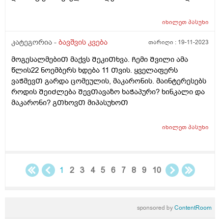
საკვებია კარტოფილი,მაკარონი,პილმენი და ე.წ "fast
food". ეს ყველაფერი მოხდა დროთა
იხილეთ
პასუხი
განმავლობაში.ყველაფერს მიირთმევდა და ბოლო 3
წელია,ფაქტიურად ჯანსაღს აღარაფერს
კატეგორია -
ბავშვის კვება
თარიღი :
19-11-2023
იღებს.ვერაფერს ვერ გავხდი.არანაირ ძალდატანებას
მოგესალმებიᲗ მაქვს ᲨეკიᲗხვა. Ჩემი Შვილი ამა
და წინააღმდეგობას აზრი არ აქვს.თვითონაც
წლის22 ნოემბერს ხდება 11 Თვის. ყველაფერს
განიცდის რომ ვუხსნი რა საფრთხისშემცველია
ვაᲭმევᲗ გარდა ცომეულის, მაკარონის. მაინტერესებს
მსგავსი კვება,მაგრამ არ შეუძლია ჭამოს სხვა
როდის ᲨეიᲫლება ᲨევᲗავაზო ხაᲭაპური? ხინკალი და
რამ.მირჩიეთ როგორ მოვიქცე.კვების ფსიქოლოგი ამ
მაკარონი? გᲗხოვᲗ მიპასუხოᲗ
კუთხით თუ მუშაობს რომ ჩავრთო?
იხილეთ
პასუხი
1
2
3
4
5
6
7
8
9
10
sponsored by
ContentRoom