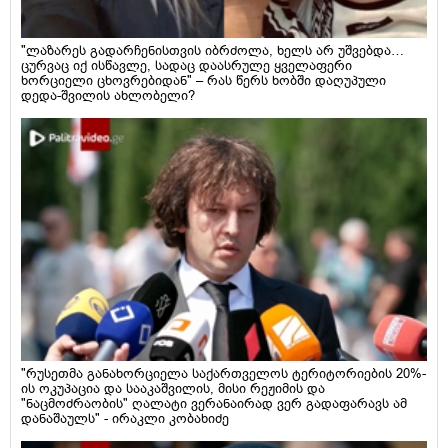
"ლაზარეს გადარჩენისთვის იბრძოლა, ხელს არ უშვებდა…
ცურვაც იქ ისწავლე, სადაც დაასრულე ყველაფერი
ხორციელი ცხოვრებიდან" – რას წერს ხობში დაღუპული
დედა-შვილის ახლობელი?
"რუსეთმა განახორციელა საქართველოს ტერიტორიების 20%-
ის ოკუპაცია და სააკაშვილის, მისი რეჟიმის და
"ნაცმოძრაობის" ღალატი ვერანაირად ვერ გადაფარავს ამ
დანაშაულს" - ირაკლი კობახიძე