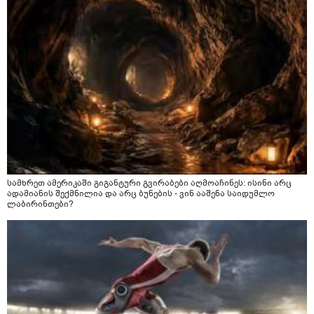
სამხრეთ ამერიკაში გიგანტური გვირაბები აღმოაჩინეს: ისინი არც
ადამიანის შექმნილია და არც ბუნების - ვინ ააშენა საიდუმლო
ლაბირინთები?