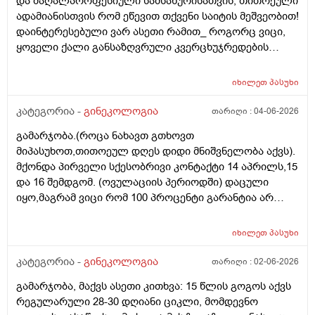
და მაღალპროფესიული სამსახურისათვის, თითოეული
ადამიანისთვის რომ ეწევით თქვენი საიტის მეშვეობით!
დაინტერესებული ვარ ასეთი რამით_ როგორც ვიცი,
ყოველი ქალი განსაზღვრული კვერცხუჯრედების
რაოდენობით/რიცხვით იბადება. ანუ, გამოდის,
თითოელისთვის, ეს რიცხვი ინდივიდუალურია? რაზეა
იხილეთ
პასუხი
ეს დამოკიდებული?_მისი ჯანმრთელობის
(ჩვილობიდან) რომელ პროცესებზე? ქალის
კატეგორია -
გინეკოლოგია
თარიღი :
04-06-2026
ორგანიზმის/ჯანმრთელობის რომელ თავისებურებებზე
გამარჯობა.(როცა ნახავთ გთხოვთ
რომ დავუშვათ, ზოგიერთ ქალბატონს მეტი
მიპასუხოთ,თითოეულ დღეს დიდი მნიშვნელობა აქვს).
რაოდენობა აქვთ მათ ორგანიზმში
მქონდა პირველი სქესობრივი კონტაქტი 14 აპრილს,15
კვერცხუჯრედებისა, დაბადების პროცესიდან და ზოგს
და 16 შემდგომ. (ოვულაციის პერიოდში) დაცული
კი მცირე? მადლობთ!
იყო,მაგრამ ვიცი რომ 100 პროცენტი გარანტია არ
არსებობს. მენსტრუაცია(ყოველ შემთხვევაში მე ასე
ვფოქრობ რადგანაც Implantation bleeding არსებობს და
იხილეთ
პასუხი
არ მინდა ავირიო) მქონდა 24 რიცხვში,როგორც
ჩვეულებრივ 3-4 დღე,მაგრამ ადრე
კატეგორია -
გინეკოლოგია
თარიღი :
02-06-2026
მომივიდა,ველოდებოდი 1 კვირის ან 10 დღის მერე.
გამარჯობა, მაქვს ასეთი კითხვა: 15 წლის გოგოს აქვს
მალევე ვირუსი შემხვდა,სიცხე,გულისრევის
რეგულარული 28-30 დღიანი ციკლი, მომდევნო
შეგრძნებაც მქონდა. მალევე გავიკეთე