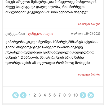
მაქვს არეული მენსტრუაცია პირველივე მოსვლიდან,
ასევე სისუსტე და დაღლილობა, რას მირჩევთ
ანალიზების გაკეთებას ან რის ექიმთან მივიდე?
მადლობა წინასწარ
იხილეთ
პასუხი
კატეგორია -
გინეკოლოგია
თარიღი :
29-03-2026
გამარჯობა.ციკლი მქონდა 19მარტს,28მარტს აქტისას
გაიხა პრეზერვატივი ნახევარ საათში მივიღე
ესკაპელი.ოვულაცია გამოსათვლელი კალენდრით
მიწევს 1-2 აპრილს. მაინტერესებს არის შანსი
დაორსულების ან ოვულაცია რომ მალე მოხდება
ჰქონდა წამლის დალევას აზრი?ამასთან შერეულ
კვებაზე მყავს ბავშვი ხშირდ ვერ ვთავაზობ და იქნებ
იხილეთ
პასუხი
ძუძუთი კვებაც დაეხმაროს არ ჩასახვას.მადლობა.
1
2
3
4
5
6
7
8
9
10