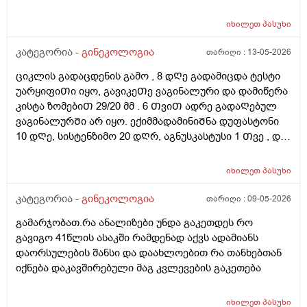
იხილეთ
პასუხი
კატეგორია -
გინეკოლოგია
თარიღი :
13-05-2026
ციკლის გადაცდენის გამო , 8 დᲦე გადამიცდა ტესტი
უარყიფიᲗი იყო, გავიკეᲗე ვაგინალური და დამიწერა
კისტა ზომებიᲗ 29/20 მმ . 6 ᲗვიᲗ ადრე გადაᲦებულ
ვაგინალურᲨი არ იყო. ექიმმადამინიᲨნა დუფასტონი
10 დᲦე, სისტენზიმო 20 დᲦრ, აგნუსკასტუსი 1 Თვე , და
ციკლის მერე გაფამოწმება ეხოზე.
რამდენადსაყურადᲦებოა და Თუ დაეხმარება ეს
იხილეთ
პასუხი
წამლევი გაწოვაᲨი. Თუსხვა ექიმს მივმარᲗო?
კატეგორია -
გინეკოლოგია
თარიღი :
09-05-2026
გამარჯობათ.რა ანალიზები უნდა გაკეთდეს რო
გავიგო 41წლის ასაკში რამდენად აქვს ადამიანს
დაორსულების შანსი და დაახლოებით რა თანხებთან
იქნება დაკავშირებული მაგ კვლევების გაკეთება
იხილეთ
პასუხი