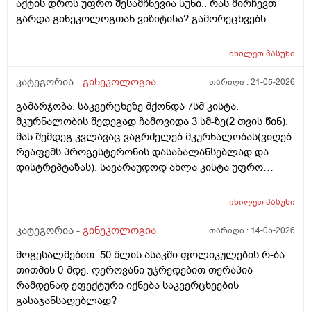
აქტის დროს უფრო შესამჩნევია სუნი.. რას მირჩევთ
გულისხმიერებისთვის!
გარდა გინეკოლოგთან ვიზიტისა? გამორეცხვებს
სანთლებს რა შეიძლება გავიკეთო? და კიდევ
მაინტერესებს პირიდან ამომდის რაღაცნაირი სუნი
იხილეთ
პასუხი
თითქოს და კუჭიდან ამოდის ეს რისი ბრალი შეიძლება
იყოს?
კატეგორია -
გინეკოლოგია
თარიღი :
21-05-2026
გამარჯობა. საკვერცხეზე მქონდა 7სმ კისტა.
მკურნალობის შედეგად ჩამოვიდა 3 სმ-ზე(2 თვის წინ).
მას შემდეგ კვლავაც ვაგრძელებ მკურნალობას(ვიღებ
რეაფემს პროგესტერონის დასაბალანსებლად და
დისტრეპტაზას). სავარაუდოდ ახლა კისტა უფრო
შემცირებული უნდა იყოს. (2 კვირაში მაქვს ექიმთან
ვიზიტი) მსურს აპარატული მასაჟის - ენდოსფერო
იხილეთ
პასუხი
თერაპიის ჩატარება, რომელიც მთელ სხეულზე
კეთდება და ვიბრაციის მეშვეობით აუმჯობესებს
კატეგორია -
გინეკოლოგია
თარიღი :
14-05-2026
სისხლის მიმოქცევასა და ლიმფოდრენაჟს.
მოგესალმებით. 50 წლის ასაკში ფოლიკულების რ-ბა
მაინტერესებს, მუცლის არეზე დასაშვებია ეს
თითმის 0-მდე. ღეროვანი უჯრედებით თერაპია
პროცედურა?
რამდენად ეფექტური იქნება საკვერცხეების
გასაჯანსაღებლად?