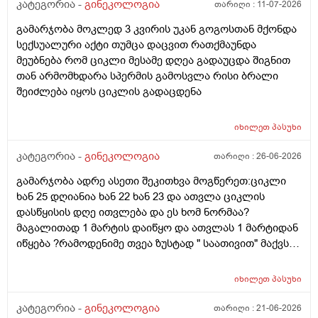
თვე გავიდა... 9 ივლის რო დავორსულებოდი როგორ
კატეგორია -
გინეკოლოგია
თარიღი :
11-07-2026
ოვულაციია იყო დიდი ხნით ადრე... შეგრძმება მაქ მაქ
გამარჯობა მოკლედ 3 კვირის უკან გოგოსთან მქონდა
ტკივილის ხან არა, შარდვის შემდეგ ტკივილი და
სექსუალური აქტი თუმცა დაცვით რათქმაუნდა
შებერილობის შეგრძმება...ჩემით ორციპოლი და
მეუბნება რომ ციკლი მესამე დღეა გადაუცდა შიგნით
ნოშპაც დავლიეე.... რა უნდა ვქნა
თან არმომხდარა სპერმის გამოსვლა რისი ბრალი
შეიძლება იყოს ციკლის გადაცდენა
იხილეთ
პასუხი
კატეგორია -
გინეკოლოგია
თარიღი :
26-06-2026
გამარჯობა ადრე ასეთი შეკითხვა მოგწერეთ:ციკლი
ხან 25 დღიანია ხან 22 ხან 23 და ათვლა ციკლის
დასწყისის დღე ითვლება და ეს ხომ ნორმაა?
მაგალითად 1 მარტის დაიწყო და ათვლას 1 მარტიდან
იწყება ?რამოდენიმე თვეა ზუსტად " საათივით" მაქვს
უკვე 21 დღიანი და ვიცი რომ ნორმაა, მაგრამ სულ
მეშინია კიდევ ხომ არ ჩამოიწევს? მინდა რომ 25 ან
იხილეთ
პასუხი
მეტი დღიანი იყოს.ან რატომ ჩამოდის ესე დროთა
განმავლობაში ? შესაძლოა ისევ 23 ან 25 დღიანი
კატეგორია -
გინეკოლოგია
თარიღი :
21-06-2026