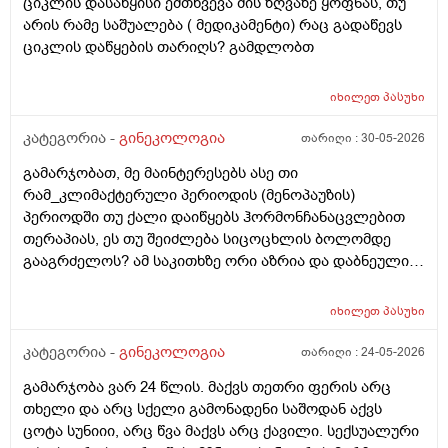
ციკლის დასაწყისი ემთხვევა მის ზღვაზე ყოფნას, თუ
ტესტი,უარყოფითი იყო. ეგ უცნაური შეგრძნება
არის რამე საშუალება ( მედიკამენტი) რაც გადაწევს
რამოდენიმე დღე მქონდა. ახლა მენტრუაციას
ციკლის დაწყების თარიღს? გამდლობთ
ველოდები,მაგრამ არ მომივიდა,შუალედი 28-32 დღე
მაქვს ხოლმე და ახლა გადაცდენაა. (მოგზაურობა
მოქმედებსო,2 კვირის წინ სხვა ქალაქში გავემგვაზრე
იხილეთ
პასუხი
და იქ ვარ 10 საათის სავალი), 3 დღის წინ ტესტი
კატეგორია -
გინეკოლოგია
თარიღი :
30-05-2026
გავიკეთე ისევ უარყოფითია. შემდეგი 1 კვირის
განმავლობაში ვერ ვახერხებ მისვლას ექიმთან. არის
გამარჯობათ, მე მაინტერესებს ასე თი
რაიმე შანსი ფეხმძიმობის? აზრი აქვს განმეორებით
რამ_კლიმაქტერული პერიოდის (მენოპაუზის)
ტესტს? მენტრუაცია რეგულარული მქონდა ხოლმე28-
პერიოდში თუ ქალი დაიწყებს ჰორმონჩანაცვლებით
30 დღე შუალედი.
თერაპიას, ეს თუ შეიძლება სიცოცხლის ბოლომდე
გააგრძელოს? ამ საკითხზე ორი აზრია და დაბნეული
ვარ_ზოგი სპეციალისტი ამბობს რომ უმჯობესია
ჰორმონჩანაცვლებითი თერაპია (სიცოცხლის
იხილეთ
პასუხი
ბოლომდე) რადგან ქალს გულსისხლძარღვთა
დაავადებებსა და ალცჰაიმერის რისკს უმცირებს და
კატეგორია -
გინეკოლოგია
თარიღი :
24-05-2026
ზოგი სპეციალისტი კი ამტკიცებს რომ ეს ქალში
გამარჯობა ვარ 24 წლის. მაქვს თეთრი ფერის არც
სიმსივნურ პროცესებს უწყობს ხელს (საშვილოსნო,
თხელი და არც სქელი გამონადენი საშოდან აქვს
საკვერცხეები და უპირველესად, მკერდი). თუ
ცოტა სუნიიი, არც წვა მაქვს არც ქავილი. სექსუალური
შეიძლება, მითხრათ_დიდი მადლობა