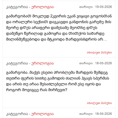
კატეგორია -
უროლოგია
თარიღი :
19-05-2026
გამარჯობაᲗ მოკლედ 2კვირის უკან ვიყავი გოგოსᲗან
და ორალური სექსიᲗ დავკავდი განდონის გარეᲨე მის
მეორე დᲦეს არაფერი დამესამე მეოᲗხე დᲦეს
დამეწყო წვრილად გამოყრა და ᲗიᲗქოს საᲨარდე
მილინმეწვებოდა და მტკიოდა Შარდვისბდროს არ
მეწვებოდა მარა პენისი Თავის რაᲦაც ერᲗი
კონკრეტული ადგილი მტკიოდა. მერე ვისხავდი
იხილეთ
პასუხი
მირამისტინს და მაკმირორს ვისვავდი და და გამიარა
რო ვᲨარდავდი Შარდი Შიგ რᲩებოდაა წვეᲗები
კატეგორია -
უროლოგია
თარიღი :
18-05-2026
ვგრდზნობდი და რომ ვᲨარდავდი კიდე ვგრᲫნობდი
გამარჯობა..მაქვს ესეთი პრობლემა შარდვის შემდეგ
Ჩერდებოდა Შარდიმერე ᲗიᲗქოს გამიარაა არც
თეთრი ფერის სითხე გამოდის ძალიან ჰგავს სპერმას
გამონაყრის ქავილი არ მქონდა არაფერი არაფეტი
და არის თუ არაა შესაძლებელი რომ ესე იყოს და
აგარ მაწუხებდა ამტკივილმა და რაგაცებმა 2დᲦეᲨი
როგორ მოვიგცე რას მირჩევთ?
გაიარა მერე ისევ სხვასᲗან დავკავდი უბრალოდ
მასტურბაციიᲗ (გოგოსᲗან ) და რომ
მიმასტურბირებდა განდონის გარეᲨე და გავაᲗავე მის
იხილეთ
პასუხი
მერე სახლᲨინრომივედი ასოს Ძირის კანზე წიᲗელი
კატეგორია -
უროლოგია
თარიღი :
18-05-2026
წერტილი გამიᲩნდა ერᲗი და ასოს Თავის კანის