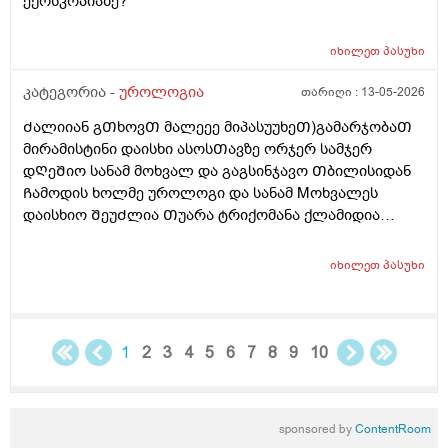
ექოსკოპიაზე?
იხილეთ
პასუხი
კატეგორია -
უროლოგია
თარიღი :
13-05-2026
Ძალიიან გᲗხოვᲗ მალეეე მიპასუუხეᲗ)გამარჯობაᲗ
მირამისტინი დაისხი ასოსᲗავზე ორჯერ სამჯერ
დᲦეᲨიო სანამ მოხვალ და გაგსინჯავო Თბილისიდან
Ჩამოდის ხოლმე უროლოგი და სანამ Mოხვალეს
დაისხიო ᲨეუᲫლია Თუარა ტრიქომანა ქლამიდია
სიფილის გონორეა და სოკოების ᲨენიᲦბვა ? ისე რო
ნაცხის ანალიზს რო გავიკეᲗებ არ გამოᲩნდეს? მეორე
იხილეთ
პასუხი
დᲦეა ვისხავ და ტკივილები ისე აგარ მაქ ასოს Თავის
და არც ᲨიგნიᲗა საᲨარდე მილის წვა და ტკივილიც
აგარ მაქ ᲗიᲗქოს და პლუს ასოსᲗავიც მტკიოდა და
ᲗიᲗქოს ეს დᲦეა ისე აგარ მომენტებᲨი
1
2
3
4
5
6
7
8
9
10
წამომტკივდება წამიერად ხოლმე ერᲗიისაა რო ანუ
დილიᲗ რო ვიᲦვიᲫებდი Შარდის Ძლიერი
მოᲗხოვნილება მქონდა ხოლმე სულდა მᲗლიანი
sponsored by
ContentRoom
დᲦის განმავლობაᲨი რო 2ლიტრა არ დამელია