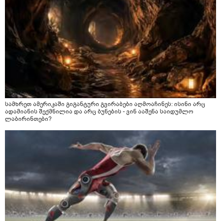
სამხრეთ ამერიკაში გიგანტური გვირაბები აღმოაჩინეს: ისინი არც
ადამიანის შექმნილია და არც ბუნების - ვინ ააშენა საიდუმლო
ლაბირინთები?