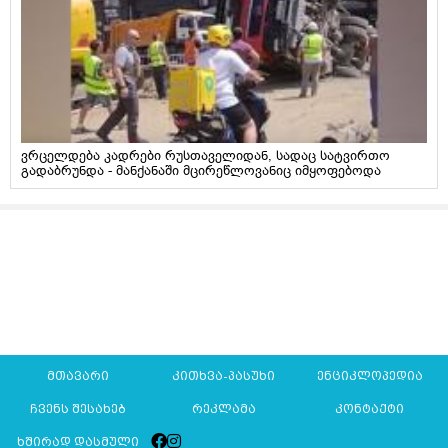
ვრცელდება კადრები რუსთაველიდან, სადაც სატვირთო
გადაბრუნდა - მანქანაში მცირეწლოვანიც იმყოფებოდა
მთავარი
კითხვა-პასუხი
ენციკლოპედია
ჩვენს შესახებ
რეკლამა
კონტაქტი
ხშირად დასმული