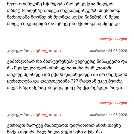
წუთი ფხიზელზე სჭირდება რო ერექქცია მივიღო
თანაც როდესაც მინეტს მიკეთებენ! გუშინ საერთოდ
მარიხუანა მოვწიე ის მქონდა სექსი ნინიმუმ 10 წუთი
მინეტს მიკეთებდა რო ერექცია მქონოდა შემდეგ კი
მქონდა 10-15 წუთის გასვლიშემდეგ ძალიან კარგჰი
ერექცია მაგრამ გავგიჟდი დავისტრესე რავქნა
იხილეთ
პასუხი
მირჩიეთ
კატეგორია -
უროლოგია
თარიღი :
24-06-2026
გამარჯობათ რა მაინტერესებს გავიკეთე წინაცვეთა და
რა შეიძლება იყოს იმის ალბათობა რომ ლაგამი
მოკლე მქონდეს და ექიმს დავიწყოდეს ან არ მიექციოს
ყურადღება და დაეტოვებინა ??? რადგან უკვე მეორე
თვეა რაც ოპერაცია გავიკეთე ერექცირებული როცა
მაქვს დაქაჩვისას 1 სანტიმეტრით ჩამოდის მხოლოდ
ასევე არაერექციულ დროსაც სადღაც ეგრე 1
იხილეთ
პასუხი
სანტიმეტრი სანტიმეტნახევარი ჩამოდის ხოლო
ერექცირებულის დროს უბრალოდ მერე გარშემოც
კატეგორია -
უროლოგია
თარიღი :
17-06-2026
სივდება და რომ ვქაჩავ პატარაზე თავიც ოდნავ
გთხოვთ მალევე მიპასუხოთ დილაობით ასოს თავზე
იქაჩება ხოლმე და ცოტა დაჭიმვასაც ვგრძნობსავით
მაქვს თეთრი ნადები და ცუდი სუნი აქვს. რა
ლაგამის არეში