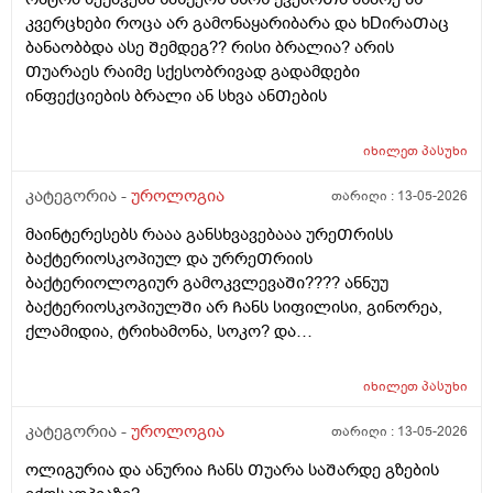
კავᲨირᲨი
კვერცხები როცა არ გამონაყარიბარა და ხDირაᲗაც
ბანაობბდა ასე Შემდეგ?? რისი ბრალია? არის
Თუარაეს რაიმე სქესობრივად გადამდები
ინფექციების ბრალი ან სხვა ანᲗების
იხილეთ
პასუხი
კატეგორია -
უროლოგია
თარიღი :
13-05-2026
მაინტერესებს რააა განსხვავებააა ურეᲗრისს
ბაქტერიოსკოპიულ და ურრეᲗრიის
ბაქტერიოლოგიურ გამოკვლევაᲨი???? ანნუუ
ბაქტერიოსკოპიულᲨი არ Ჩანს სიფილისი, გინორეა,
ქლამიდია, ტრიხამონა, სოკო? და
ბაქტერიოლოგიურᲨი Ჩანს? რაგანსხვავება სრულებიᲗ
მაინტერესებს მარᲗლა იმიტორი ის 30Ღირს ფასი ის
იხილეთ
პასუხი
110
კატეგორია -
უროლოგია
თარიღი :
13-05-2026
ოლიგურია და ანურია Ჩანს Თუარა საᲨარდე გზების