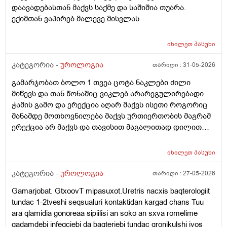
დაავადებასთან მაქვს საქმე და საშიშია თუარა.
ექიმთან ვაპირებ მალევე მისვლას
იხილეთ
პასუხი
კატეგორია -
უროლოგია
თარიღი :
31-05-2026
გამარჯობათ ბოლო 1 თვეა ცოტა ნაკლები ძილი
მიწევს და თან წონაშიც ვიკლებ არარეგულირებადი
ჭამის გამო და ერექცია აღარ მაქვს ისეთი როგორიც
მანამდე მოთხოვნილება მაქვს ურთიერთობის მაგრამ
ერექცია არ მაქვს და თავისით მაგალითად დილით
როცა მქონდა მანამდე ეხლა აღარ მაქვს
იხილეთ
პასუხი
კატეგორია -
უროლოგია
თარიღი :
27-05-2026
Gamarjobat. GtxoovT mipasuxot.Uretris nacxis baqterologiit
tundac 1-2tveshi seqsualuri kontaktidan kargad chans Tuu
ara qlamidia gonoreaa sipiilisi an soko an sxva romelime
gadamdebi infeqciebi da baqteriebi tundac qronikulshi iyos