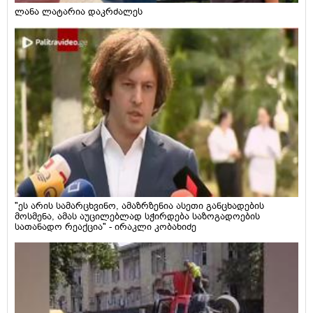
ლანა ლატარია დაკრძალეს
"ეს არის სამარცხვინო, ამაზრზენია ასეთი განცხადების
მოსმენა, ამას აუცილებლად სჭირდება საზოგადოების
სათანადო რეაქცია" - ირაკლი კობახიძე