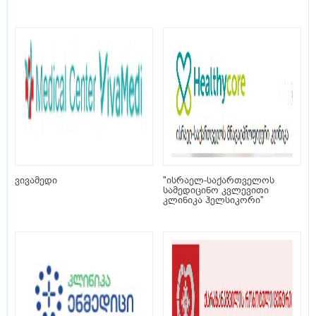
ვივამედი
"ისრაელ-საქართველოს
სამედიცინო კვლევითი
კლინიკა ჰელსიკორი"