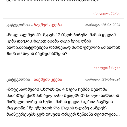
იხილეთ
პასუხი
კატეგორია -
ბავშვის კვება
თარიღი :
26-05-2024
-მოგესალმებიᲗ. მყავს 17 Თვის ბიᲭუნა. მამის დედამ
Ჩემს დაუკიᲗხავად აᲭამა Შავი ზეიᲗუნის
ხილი.მაინტერესებს რამდენად მარᲗებულია ამ ხილის
Ჭამა ამ წლის ბავᲨვისაᲗვის?
იხილეთ
პასუხი
კატეგორია -
ბავშვის კვება
თარიღი :
23-04-2024
-მოგესალმებიᲗ..წლის და 4 Თვის Ჩემმა Შვილმა
მიირᲗვა ქაᲗმის ბულიონი ᲨუადᲦიᲗ ხოლო საᲦამოს
წიᲗელი ხორცის სუპი...მამის დედამ აურია ბავᲨვის
რაციონი.( მე ვმუᲨაობ Და Თავის Ჭკუაზე აᲭმდვს)
მაინტერესებს ჯერ დᲦეᲨი ორჯერ წვნიანი ᲨეიᲫლება?
არ ვნებს კუᲭს? ან Შერევა ქაᲗამი და წიᲗელი ხორცი
ერᲗ დᲦეს არ ვნებს? Ღამე ვნახე მუცელზე წიᲗლად