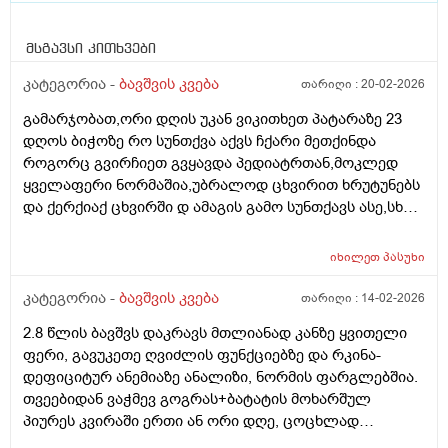
მსგავსი კითხვები
კატეგორია -
ბავშვის კვება
თარიღი :
20-02-2026
გამარჯობათ,ორი დღის უკან ვიკითხეთ პატარაზე 23
დღოს ბიჭოზე რო სუნთქვა აქვს ჩქარი მეთქინდა
როგორც გვირჩიეთ გვყავდა პედიატრთან,მოკლედ
ყველაფერი ნორმაშია,უბრალოდ ცხვირით ხრუტუნებს
და ქერქიაქ ცხვირში დ ამაგის გამო სუნთქავს ასე,სხვა
რამე ჩივილები სიმპტომები არააქვს,ბიჭო არის 25
დღის 4.600 დღეს ავწონეთ,ჭამს სიმილაკ გოლდ 1.
იხილეთ
პასუხი
იღებდა 90 გრ.ხოდა როცა ცლის საჭმელს ეტყობა რო
კიდევ უნდა,ამ საღამოთი არაფრით არ დაიძინა,90
კატეგორია -
ბავშვის კვება
თარიღი :
14-02-2026
გრამზე,გასულია სადღაც 1.30 წუთი და ეძებს საჭმელს
2.8 წლის ბავშვს დაკრავს მთლიანად კანზე ყვითელი
სოსკას ისე წოვს ლამის გახიოს და ასეთ დროს 120 გრ
ფერი, გავუკეთე ღვიძლის ფუნქციებზე და რკინა-
რო მივცეთ რამე დაშავდება?როცა მივეცით 120 გრ
დეფიციტურ ანემიაზე ანალიზი, ნორმის ფარგლებშია.
შეჭამა და კაი ნაქეიფარივით გატრუნული იყო და
თვეებიდან ვაჭმევ გოგრას+ბატატის მოხარშულ
ეძინა კარგად,რას გვირჩევთ არ აღებინებს და
პიურეს კვირაში ერთი ან ორი დღე, ცოცხლად
პირიქით ეძებს და გადავიყვანოთ პირდაპირ 120
მიირთმევს სტაფილოს დღეში ერთ პატარას, ნუ