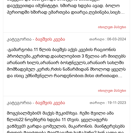
დაუქვეითდა იმუნიტეტი. ხშირად ხდება ავად. ბოლო
პერიოდში ხშირად ემართება დიარეა,ღებინება,სიცხე.
უკვე მეოთხედ დაემართა თვენახევრის განმავლობაში.
მადაც საერთოდ დაკარგული აქვს,რასაც
იხილეთ
პასუხი
მიირთმევდა,იმ პროდუქტებზეც უარს ამბობს. ძალიან
დასუსტებულია. გავუკეთე პარაზიტებზე კვლევა,არ
კატეგორია -
ბავშვის კვება
თარიღი :
06-03-2024
აღმოაჩნდა. რა კვლევებს მირჩევთ ან რასთან გვაქვს
-გამარჯობა.11 წლის ბავშვს აქვს კვების რაციონის
საქმე?
პრობლემა.კერძოდ,დაახლოებით 3 წელია არ მიიღებს
არანაირ ხილს,არანაირ ბოსტნეულს,არანაირ სახლში
მომზადებულ კერძს,რძის ნაწარმიდან მხოლოდ ყველს
და ისიც უმნიშვნელო რაოდენობით.მისი ძირითადი
საკვებია კარტოფილი,მაკარონი,პილმენი და ე.წ "fast
food". ეს ყველაფერი მოხდა დროთა
იხილეთ
პასუხი
განმავლობაში.ყველაფერს მიირთმევდა და ბოლო 3
წელია,ფაქტიურად ჯანსაღს აღარაფერს
კატეგორია -
ბავშვის კვება
თარიღი :
19-11-2023
იღებს.ვერაფერს ვერ გავხდი.არანაირ ძალდატანებას
მოგესალმებიᲗ მაქვს ᲨეკიᲗხვა. Ჩემი Შვილი ამა
და წინააღმდეგობას აზრი არ აქვს.თვითონაც
წლის22 ნოემბერს ხდება 11 Თვის. ყველაფერს
განიცდის რომ ვუხსნი რა საფრთხისშემცველია
ვაᲭმევᲗ გარდა ცომეულის, მაკარონის. მაინტერესებს
მსგავსი კვება,მაგრამ არ შეუძლია ჭამოს სხვა
როდის ᲨეიᲫლება ᲨევᲗავაზო ხაᲭაპური? ხინკალი და