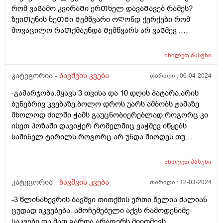
რომ ვაᲭამო კვირაᲨი ერᲗხელ დავაᲨავებ რამეს?
ზეიᲗუნის ზეᲗᲨი Შემწვარი ოᲦონდ ქერქები რომ
მოვაცილო რაᲗქმაუნდა Შემწვარს არ ვაᲭმევ .
მადლობა წინასწარ
იხილეთ
პასუხი
კატეგორია -
ბავშვის კვება
თარიღი :
06-04-2024
-გამარჯობა.მყავს 3 თვისა და 10 დღის პატარა.არის
ბუნებრივ კვებაზე.ბოლო დროს უარს ამბობს ჭამაზე
მხოლოდ ძილში ჭამს გაუცნობიერებლად.როგორც კი
ისეთ პოზაში დავიჭერ რომელშიც ვაჭმევ იწყებს
საშინელ ტირილს როგორც არ უნდა შიოდეს თუ
ფხიზლადაა არაფრით არ ჭამს.მყავდა
პედიატრთან,მაგრამ ვერ მითხრა რა სჭირდა იმიტომ
იხილეთ
პასუხი
რომ ბავშვს ფიზიკურად არაფერი აწუხებს არც ყური
და არც სხვა რამ.მერე მე მოვიძიე და ვნახე Behavioral
კატეგორია -
ბავშვის კვება
თარიღი :
12-03-2024
feeding aversion -ზე ინფორმაცია.ყველაფერი ზუსტად
-3 წლინახევრის ბავშვი თითქმის ერთი წელია ძალიან
ემთხვევა.
ცუდად იკვებება. ამოჩემებული აქვს რამოდენიმე
საკვები და მათ გარდა არაფერს მიითმევს.