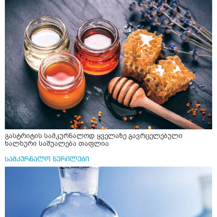
შემდეგ? თბილი წყალი უნდა დავასხათ თუ მდუღარე?
წავიკითხე რომ კურკუმას თუ დავასხამთ მდუღარე
წყალს, ის დაკარგავსო სასარგებლო თვისებებს, ასევე
წავიკითხე რომ თუ არ ადუღდა კურკუმა წყალში, მაშინ
შეიცავო დიდი ოდენობით ოქსალატებს და თირკმელში
გააჩენსო კენჭებს. ზუსტად ვერ გავიგე როგორ
მოვამზადო უსაფრთხოდ. 2) მეორე ვარიანტი
მაინტერესებს რძესთან ერთად მიღება: რძეში ჩავყარო
ერთი სუფრის კოვზის მეოთხედი ფხვნილი კურკუმა და
ჩავყარო ცოტა შავი პილპილი და ავადუღო თუ ჯერ რძე
ავადუღო, ცოტა გათბეს და მერე ჩავყარო კურკუმა? და
საღამოს ვახშამზე რომ მივიღო თუ შეიძლება? P.S მიზანი
არის ანთების საწინააღმდეგო,ანტიოქსიდანტური და
დამამშვიდებელი( მშვიდი ძილისთვის)
გასტრიტის სამკურნალოდ ყველაზე გავრცელებული
ხალხური საშუალება თაფლია
სამკურნალო წერილები