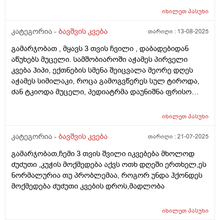
გრამზე თუ შიგადაშიგ ვაჭამოთ 120 და ზოგჯერ 90?
სეზონზე მანდარინსაც საკმაოდ ბევრს მიირთმევდა.
როგორ ჯობია?და რას იტყვით კიდევ სიმილაკი
იხილეთ
პასუხი
შესაძლოა ამ ყველაფრისგან იყოს გამოწვეული? თუ
ნეოშური რომ ვაჭამოთ მაგალითად დღეში ერთი ან
სხვა რამე ანალიზი გავუკეთო კიდევ? ბავშვი აქტიურია
კატეგორია -
ბავშვის კვება
თარიღი :
13-08-2025
ორი ჭამა?ახალ დაბადებულზე მიცეს კლინიკაში და
განვითარებულია
დაკრისტალებული გავიდა კუჭშიო და ვერ მოინელაო
გამარჯობათ , მყავს 3 თვის ჩვილი , დაბადებიდან
და ახლა ისეა რო არც ბოთლებს იწუნებს ნებისმიერი
აწუხებს მუცელი. სამშობიაროში აჭამეს პირველი
სოსკიდან ჭამს ოღონდ ვაჭამოთ,პედიატრმა კი
კვება ჰიპი, ექთნების სმენა შეიცვალა მეორე დღეს
გვითხრა ისე რო ცოტა ბევრიაო 120 გრამიო მაგრამ
აჭამეს სიმილაკი, როცა გამოგვწერეს სულ ტიროდა,
გიჟადაა ქცეული და რავქნაათ?
ძან ტკიოდა მუცელი, პედიატრმა დაუნიშნა ფრისო
ვომმი, ვომმა კუჭში ძან შეკრა კენჭებივით და
კურკლებივით გადიოდა ბავშვი, დაუნიშნა პეპ აცე, პეპ
იხილეთ
პასუხი
აცემ მუცელი ატკინა, მერე პიკოჯესტი, ფრისო
კომფორტ არ, ჰიპის კომფორტიც ვაჭამე,
კატეგორია -
ბავშვის კვება
თარიღი :
21-07-2025
ჰელიოლაქსი მივეცით შეკრულობის გამო და უარესად
გამარჯობათ,ჩემი 3 თვის შვილი იკვებება მხოლოდ
გააგიჟა. გაზების წამლები უარეს უშვრება. და ბოლოს
ძუძუთი ,კუჭის მოქმედება აქვს ოთხ დღეში ერთხელ,ეს
ფრისო მულტიო მიიღო კარგად, გაზები ისევ აწუხებს
ნორმალურია თუ პრობლემაა, როგორ უნდა ჰქონდეს
მაგრამ არ ტირის, ვაჭმევ ფრისო მულტიოს 2 თვიდან.
მოქმედება ძუძუთი კვების დროს,მადლობა
თხის რძეს აქებს ბევრი და როგორია??? . ორი კვირაა
როცა რძეს გადაყლაპავს მუცლიდან ისმის ხრიალის
ხმები და ბოლომდე არ ჭამდა, პედიატრმა დაუნიშნა
იხილეთ
პასუხი