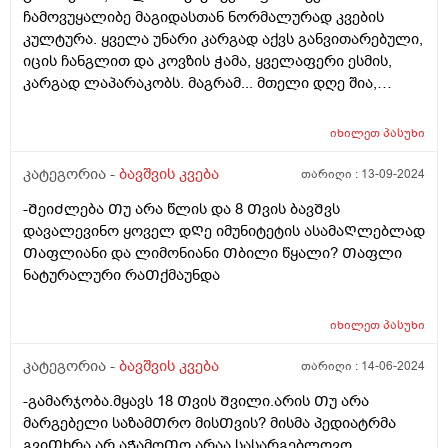
ჩამოვუყალიბე მაგიდასთან ნორმალურად კვების
კულტურა. ყველა უნარი კარგად აქვს განვითარებული,
იცის ჩანგლით და კოვზის ჭამა, ყველაფერი ესმის,
კარგად ლაპარაკობს. მაგრამ... მთელი დღე შია,
მთელი დღე მაცივართან დგას, ოღონდ ვერ
გავაგებინე ის, თუ რა უნდა ჭამოს, რომ დანაყრდეს და
იხილეთ
პასუხი
ყოველ ნახევარ საათში არ მოშივდეს. მთელი დღის
განმავლობაში ჭამს ლუკმა-ლუკმა, პურს ნამცეც-
კატეგორია -
ბავშვის კვება
თარიღი :
13-09-2024
ნამცეც, წიწკნის, ანამცეცებს და ა.შ. წესიერად მოკბეჩა
-ᲨეიᲫლება Თუ არა წლის და 8 Თვის ბავᲨვს
და საკვებისთვის მიყოლება ვერ ვასწავლე. უმეტესად
დავალევინო ყოველ დᲦე იმუნიტეტის ასამაᲦლებლად
არც არაფერს აყოლებს პურს და არც დამანაყრებელ
Თაფლიანი და ლიმონიანი Თბილი წყალი? Თაფლი
საჭმელს ჭამს, მოშივდება, მივა სალათის ფოთლებს
ნატურალური რაᲗქმაუნდა
ჭამს, მერე კიდევ მოშივდება, ახლა ბულგარულ
წიწაკას ჭამს და ა.შ გაუთავებლად მთელი დღე.
მირჩიეთ რამე, ან მითხარით ეს ნორმაა? დატანჯული
იხილეთ
პასუხი
ვარ უკვე, მის შიმშილზე მეტად უკვე ის მაწუხებს, რომ
კატეგორია -
ბავშვის კვება
თარიღი :
14-06-2024
სამზარეულოდან ვერ გამოვდივარ მთელი დღე.
-გამარჯობა.მყავს 18 Თვის Შვილი.არის Თუ არა
მარგებელი საზამᲗრო მისᲗვის? მისმა პედიატრმა
გვიᲗხრა არ აᲭამოᲗო არაა სასარგებლოვო