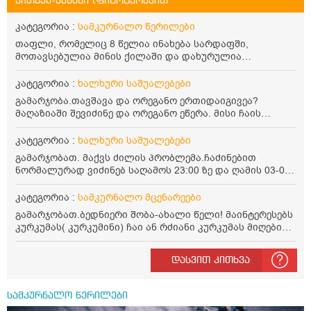
კითხვა-პასუხი (ფიტოტერაპია)
კატეგორია :
სამკურნალო წერილები
თაფლი, რომელიც 8 წელია ინახება სარდაფში,
მოთავსებულია მინის ქილაში და დახურულია
პლასტმასის სახურავით. ექნება თუ არა შენარჩუნებული
სასარგებლო თვისებები და შეიძლება თუ არა მისი
კატეგორია :
ხალხური საშუალებები
მირთმევა? გმადლობთ.
გამარჯობა.თავშავა და ორეგანო ერთიდაიგივეა?
მაღაზიაში შევიძინე და ორეგანო ეწერა. მისი ჩაის
დალევის წესი მაინტერესებს.რისთვის არის კარგი?
წავიკითხე რომ: 1 ჭიქა თბილ წყალში ჩავყაროთ 1 ჩაის
კატეგორია :
ხალხური საშუალებები
კოვზი დაქუცმაცებული და გამხმარი ორეგანო და
გამარჯობათ. მაქვს ძილის პრობლემა.ჩაძინებით
გავაჩეროთ 10-15 წუთი, მივიღოთო ჭამიდან 1-2 საათში.
ნორმალურად ვიძინებ საღამოს 23:00 ზე და ღამის 03-00
მიზანი: ანტიოქსიდანტური და ანთების საწინააღმდეგო
ან 04:00 საათზე მეღვიძება და მერე ვერ ვიძინებ
თვისება. სწორია ეს ინფორმაცია? უკუჩვენება რა აქვს
ვერაფრით.რამე ხალხური საშუალება თუ არის ამ
კატეგორია :
სამკურნალო მცენარეები
და ბრონქულ ასთმას თუ შველის ორეგანოს ჩაი?
პრობლემის მოსაგვარებლად
გამარჯობათ.ბედნიერი შობა-ახალი წელი! მაინტერესებს
კურკუმას( კურკუმინი) ჩაი ან რძიანი კურკუმას მიღების
წესი. მაინტერესებდა და წავიკითხე ასეთი ინფორმაცია:
კურკუმას გააჩნია ანთების საწინააღმდეგო,
დასვით კითხვა
დამამშვიდებელი და ანტიოქსიდანტური თვისებები.ის
უნდა მივიღოთო ცხიმთან და შავ პილპილთან ერთად
ეფექტურობის მიზნით. 1) პირველი ვარიანტი არის ჩაი:
სამკურნალო წერილები
როგორ მივიღო კურკუმას ჩაი? უზმოზე,ჭამამდე თუ ჭამის