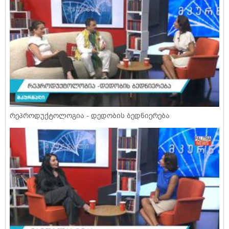
რეპროდუქტოლოგია - დედობის ბედნიერება