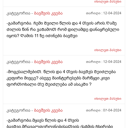
იხილეთ
პასუხი
დაყრილი ხორხოᲨელებივიᲗ ანუ ალერგიული
რეაქცია. ᲦმერᲗმა იცის რამდენი რამ.აᲭამა Ჩემს
კატეგორია -
ბავშვის კვება
თარიღი :
12-04-2024
Ვუმად მოკლედ მაინტერესებს რეაქციას რა მისცემდა?
-გამარჯობა. Ჩემი Შვილი წლის და 4 Თვის არის.Ღამე
Ძილის წინ რა ვაᲭამოᲗ რომ დილამდე დანაყრებული
იყოს? Ღამის 11 ზე იᲫინებს ბავᲨვი
იხილეთ
პასუხი
კატეგორია -
ბავშვის კვება
თარიღი :
12-04-2024
-მოგესალმებიᲗ. წლის და 4 Თვის ბავᲨვს ᲨეიᲫლება
კეფირი მივცე? ასევე მაინტერესებს მარწყვი კივი
ფორᲗოხალი Თუ ᲨეიᲫლება ამ ასაკᲨი ?
იხილეთ
პასუხი
კატეგორია -
ბავშვის კვება
თარიღი :
07-04-2024
-გამარჯობა.მყავს წლის და 4 Თვის
ბავᲨვი.მრავალფეროვნებისაᲗვის ქაᲒმის Ჩხირები