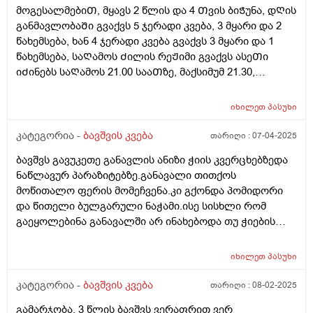
მოგესალმებიᲗ, მყავს 2 წლის და 4 Თვის ბიᲭუნა, დᲦის
განმავლობაᲨი გვაქვს 5 ჯერადი კვება, 3 მყარი და 2
წახემსება, ხან 4 ჯერადი კვება გვაქვს 3 მყარი და 1
წახემსება, საᲦამოს Ძილის რეᲟიმი გვაქვს ასეᲗი
იᲫინებს საᲦამოს 21.00 სააᲗზე, მაქსიმუმ 21.30,
საᲦამოს კვება დაᲫინებამდე 1 სააᲗიᲗ ადრე გვაქვს,
დილიᲗ იᲦვიᲫებს ხან 07.00 ხან 08.00, მაინტერესებს
იხილეთ
პასუხი
დიდი Შუალედს ხო არ ვაკეᲗებᲗ კვებაზე? ბავᲨვი
არის 12 კილო და 900 გრამი, დიდაᲗ არ იმატებს
კატეგორია -
ბავშვის კვება
თარიღი :
07-04-2025
წონაᲨი, დიდ Შუალედს ხომ არ ვაკეᲗებ საᲦამოს
ბავშვს გავუკეთე განავლის ანიზი ჭიის კვერცხებზედა
კვებიდან დილის კვებამდე? გმადლობᲗ
ნაწლავურ პარაზიტებზე.განავალი თითქოს
მოწითალო ფერის მომეჩვენა.კი გქონდა პომიდორი
და წითელი ბულგარული ნაჭამი.ისე სისხლი რომ
გაეყოლებინა განავალში არ ინახებოდა თუ ჭიების
დროს არ სინჯავენ
იხილეთ
პასუხი
კატეგორია -
ბავშვის კვება
თარიღი :
08-02-2025
გამარჯობა, 3 წლის ბავშვს ვერაფრით ვერ