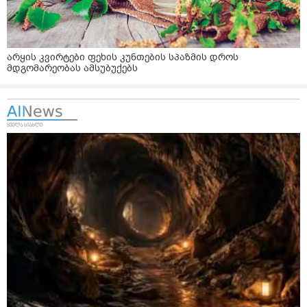
არყის კვირტები ფეხის კუნთების სპაზმის დროს
მდგომარეობას ამსუბუქებს