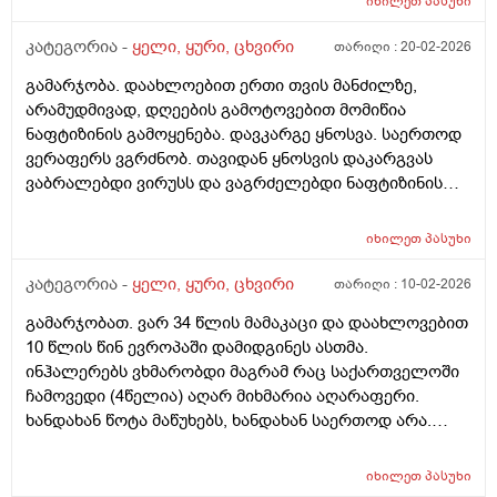
გარეᲗ არ იყოსიცივე და აᲟიმანიებს ვაკეᲗებდი
იხილეთ
პასუხი
სადᲦაც 5წუᲗᲨი გარეᲗ სიᲗბოᲨი გავედი და 30წუᲗᲨი
კატეგორია -
ყელი, ყური, ცხვირი
თარიღი :
20-02-2026
დამეᲭირა ისევ ისე კისერი და საᲦამოᲗი Თავს Ძლივს
ვდებდი Ძლივს ვატრიალდებდი და დილიᲗაც Ძლივს
გამარჯობა. დაახლოებით ერთი თვის მანძილზე,
ავწიე Თავიდა ეს რა ᲨუაᲨია იქნებ მიᲗხრაᲗ ან რარის
არამუდმივად, დღეების გამოტოვებით მომიწია
ამის მიზეზი ნევრალგია ვიᲗომ? ნუ დიკლაკიც და
ნაფტიზინის გამოყენება. დავკარგე ყნოსვა. საერთოდ
ვოლტარენიც დიდხანს უნდა მესვა დაალბად მაგიტო
ვერაფერს ვგრძნობ. თავიდან ყნოსვის დაკარგვას
სულ3დᲦე ვისვიდა დავლიე და ალბად მაგიტოარ
ვაბრალებდი ვირუსს და ვაგრძელებდი ნაფტიზინის
გამიარა წესიერად Თან ისე რო კისრის Ჩაყოლებაზე
გამოყენებას. 2-3 დღეა აღარ ჩამიწვეთებია და ყნოსვა
რო ვიდებდი მტკიოდა მერე ვიზელავდი ვიზელავდი და
ისევ არ მაქვს. აუცილებელია რომ ექიმს მივმართო თუ
იხილეთ
პასუხი
გამიარა რაგაც გამაყუᲩებელი დავლიე არმახსოვს და
აღმიდგება თავისით?! მადლობა
გამიარა მარა კისეს რო ვატრიალებ ხანდახან
კატეგორია -
ყელი, ყური, ცხვირი
თარიღი :
10-02-2026
ხრაᲨუნობს კისერი და ხერხემლისდასაწყისᲨი ოდნავ
ქვემოᲗ ოᲦონდ ქვერდიᲗა ადგილებᲨიც გადადის
გამარჯობათ. ვარ 34 წლის მამაკაცი და დაახლოვებით
ხოლმე ტკივილიდა კისრის Შუა ნაწილᲨინდა რო
10 წლის წინ ევროპაში დამიდგინეს ასთმა.
გამივლის ყელი მტკივდება მერე ყელის ტკივილი
ინჰალერებს ვხმარობდი მაგრამ რაც საქართველოში
გამივლის კისერი მტკივდება რაᲨეიᲫლება იყოს??
ჩამოვედი (4წელია) აღარ მიხმარია აღარაფერი.
ვარ26წლის ბიᲭი ყელი რამე ᲨუაᲨი არის ამასᲗან?
ხანდახან წოტა მაწუხებს, ხანდახან საერთოდ არა.
შეტევები არ მაქვს, ნუ რომც მქონდეს შემიძლია
სუნთქვის კონტროლით და სწორად წამოწოლით
იხილეთ
პასუხი
გავაკონტროლო და მალევე მივლის. ეხლა ღამ