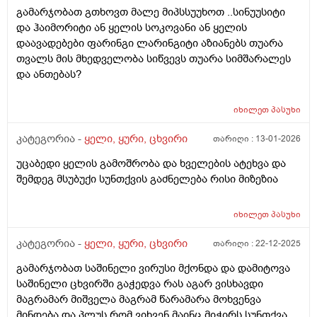
120–70–ზე, 125–75–ზე, 130–80–ზე უმეტესად ასეთი
გამარჯობათ გთხოვთ მალე მიპსსუუხოთ ..სინუუსიტი
წნევები ეზომება, დროდრო წნევის მარეგულირებელ
და ჰაიმორიტი ან ყელის სოკოვანი ან ყელის
წამალს ხმარობს, მაგრამ არც ისე ხშირად; სეზონური
დაავადებები ფარინგი ლარინგიტი აზიანებს თუარა
ვირუსებიც ძალიან ნაკლებად ემართება, თუ რაიმე
თვალს მის მხედველობა სიწვევს თუარა სიმშარალეს
მაინც შეხვდა, ზეზეულა იხდის ხოლმე, მაგასაც ხშირად
და ანთებას?
წამლების გარეშე, მაგრამ უკვე 30 წელი მაინც ასეთი
პრობლემა აქვს: ცხვირიდან, ყოველ წუთს და ყოველ
საათში არა, მაგრამ აქვს მუდმივი გამონადენი, უფრო
იხილეთ
პასუხი
ჩირქიანი; როგორც ამბობს, ჰაიმორიტი მაქვს, შუბლში
კატეგორია -
ყელი, ყური, ცხვირი
თარიღი :
13-01-2026
ჩირქი მიდგება, ადრე მითხრეს, რომ ეს ქრონიკულია,
განუკურნებელიაო; ღამით სუნთქვა ცოტა უჭირს,
უცაბედი ყელის გამოშრობა და ხველების ატეხვა და
ხშირად ხვრინავს ხოლმე, ეს პრობლემაც 30 წელზე
შემდეგ მსუბუქი სუნთქვის გაძნელება რისი მიზეზია
მეტია, რაც აქვს; თავის, შუბლის ან ყბის ტკივილები არ
აწუხებს; გთხოვთ მიპასუხოთ: 1) ცხვირიდან მუდმივი
იხილეთ
პასუხი
გამონადენი, უფრო ჩირქიანი, რით შეიძლება იყოს
გამოწვეული, ეს ჰაიმორიტს ახასიათებს თუ სხვა
კატეგორია -
ყელი, ყური, ცხვირი
თარიღი :
22-12-2025
რაიმესაც? 2) შეიძლება თუ არა იმ მიზეზის სამუდამოდ
მოხსნა, რაც ცხვირიდან მუდმივ, უფრო ჩირქიან
გამარჯობათ საშინელი ვირუსი მქონდა და დამიტოვა
გამონადენს იწვევს, რომ აღარ ჰქონდეს ეს
საშინელი ცხვირში გაჭედვა რას აგარ ვისხავდი
გამონადენი თუ გააჩნია, რა მიზეზია? რა მეთოდები
მაგრამარ მიშველა მაგრამ წარამარა მოხვენვა
არსებობს ამ პრობლემის სამკურნალოდ? 3) ღამით
მინდება და პლუს რომ ვიხვენ მაინც მიჭირს სუნთქვა