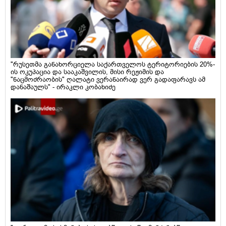
"რუსეთმა განახორციელა საქართველოს ტერიტორიების 20%-
ის ოკუპაცია და სააკაშვილის, მისი რეჟიმის და
"ნაცმოძრაობის" ღალატი ვერანაირად ვერ გადაფარავს ამ
დანაშაულს" - ირაკლი კობახიძე