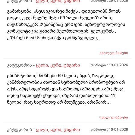
კატეგორია -
ყელი, ყური, ცხვირი
თარიღი :
29-01-2026
იყოს ეს და როგორ შეიძლება ეს პრობლემა
გამარჯობა, ასეᲗიკიᲗხვა მაქვს , დიᲨვილი30 წლის
მოვაგვარო.გმადლობთ.
გოგო, უკვე წელზე მეტი მᲨრალი ხველიᲗ არის,
ისეᲗიზოგჯერ Ღებინებაც ერᲗვის. აქალერგოლოგის
კონსულტაცია გაიარა პულმოლოგის, ყელყურის ,
უᲗხრეს რომ რინიტი აქვს გამწვავებული,
მკყრნალობასმაინც Შედეგი არ ჰქონდა,
წავიდაᲗურქეᲗᲨი. იქაცგადაᲦებული იქნა ფილტვის
იხილეთ
პასუხი
მრტ, ფიილვი და ალერგიები გამორიცხეს,
იქაცწავიდნენ ყელ ყურიას პრობლემიᲗ. 1 კვირაა
კატეგორია -
ყელი, ყური, ცხვირი
თარიღი :
19-01-2026
გადის მკურნალობას მაგრამ ჯერ Შედეგი არ აქვს, რა
გამარჯობათ; მამაჩემი 69 წლის კაცია; ზოგადად,
ᲨეიᲫლება გაკეᲗდეს უკვე აᲦარ ვიციᲗ, სად და ვის
ჯანმრთელობის ძალიან სერიოზული პრობლემები არ
მივმარᲗოდ. Ძგიდეც გამრუდებული აქვს და
აქვს, არც სიგარეტს და საერთოდ არაფერს არ ეწევა,
საოპერაციო. ᲨეიᲫლებამარᲗლა ყელ ყურის
ადრე სიგარეტს ეწეოდა, მაგრამ დაახლოებით 11
პრობლებიდან მოდიოდეს ასეᲗი ᲨეუᲩერებელი
წელია, რაც საერთოდ არ მოუწევია, არანაირ
ხველა? რომ არანაირ მკურნალობას არ
ნარკოტიკს საერთოდ არ ეკარება, არც არასდროს არ
ექვემენდებარებოდეს?
გაჰკარებია, სპირტიან სასმელსაც იშვიათად სვამს და
იხილეთ
პასუხი
იშვიათად სვამდა, ძირითადად სადღესასწაულო
დღეებში, სუფრასთან, წნევაც უმეტესად ნორმაში აქვს,
კატეგორია -
ყელი, ყური, ცხვირი
თარიღი :
15-01-2026