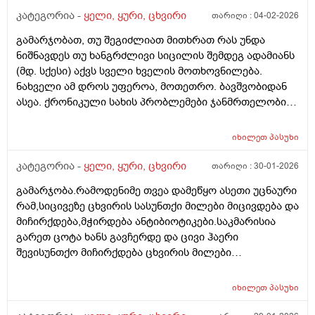
ღამობით ცოტა მაწუხებს ხოლმე მაგრამ ჩავახველებ
კატეგორია -
ყელი, ყური, ცხვირი
თარიღი :
04-02-2026
და მივლის. ესეთი კითხვა მაქვს. ასთმის შემთხვევაში
გამარჯობათ, თუ შეგიძლიათ მითხრათ რას უნდა
რამდენად აუცილებელია რამის მიღება
ნიშნავდეს თუ ხანგრძლივი სიცილის შემდეგ ადამიანს
სისტემატიურად? თუნდაც ინჰალერის? ანუ თუკი
(მდ. სქესი) აქვს სველი ხველის მოთხოვნილება.
შემიძლია ამის ატანა მკურნალობა რამდენად
ნახველი ამ დროს უფეროა, მოთეთრო. ბავშვობიდან
აუცილებელია? ის კი ვიცი რო არ იკურნება! თქვენ რას
ასეა. ქრონიკული სახის პრობლემები ჯანმრთელობის
მირჩევთ? როგორ უნდა მოვიქცე? მადლობა წინასწარ
მხრივ არ აქვს (პოლიპები ცხვირის/ფილტვები/
ბრონქები) აქვს უბრალოდ ტონზილები, რომლებიც
იხილეთ
პასუხი
როგორც ასეთი, მხოლოდ ვირუსის დროს არის
ჩირქიანი, როცა მწვავედ მიდის ვირუსი და გლანდები
კატეგორია -
ყელი, ყური, ცხვირი
თარიღი :
30-01-2026
სივდება, იმ შემთხვევაში. და ასევე მაინტერესებს,
გამარჯობა.რამოდენიმე თვეა დამეწყო ასეთი უცნაური
როდის არის სამკურნალო_სამედიცინო მიზნით
რამ,სიცივეზე ცხვირის სასუნთქი მილები მიცივდება და
ცხვირი საოპერაციო გამრუდებისას და კიდევ,
მიჩირქდება,მჭირდება ანტიბიოტიკები.საკმარისია
გლანდებზე როდისაა ამოჭრის ჩვენება? დიდი
გარეთ ცოტა ხანს გავჩერდე და ცივი ჰაერი
მადლობა!
შევისუნთქო მიჩირქდება ცხვირის მილები
სასამდე,ყელსა და ყურებზე გადადის ტკივილი,მიწევს
სიცხე 37,3 მდე.ეს არ არის გრიპის მაგვარი
იხილეთ
პასუხი
გაციება,ჩირქდება,საშინელი ტკივილი,წვა
მაქვს,ზოგჯერ სისხლის ჩამონადენიც.რა შეიძლება