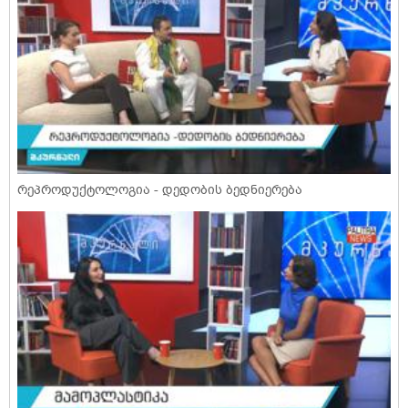
რეპროდუქტოლოგია - დედობის ბედნიერება