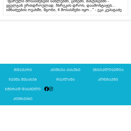
"ფარული მოსასმენები სახლებში, ციხეში, მანქანებში -
ყველგან ერთდროულად, ჩხრეკის დროს, დაამონტაჟეს...
იმნაძეების ოჯახში, მგონი, 4 მოსასმენი იყო..." - ეკა კუპატაძე
მთავარი
კითხვა-პასუხი
ენციკლოპედია
ჩვენს შესახებ
რეკლამა
კონტაქტი
ხშირად დასმული
კითხვები
Mkurnali.ge © 2016 ყველა უფლება დაცულია
მასალების გადაბეჭდვა/რეპროდუცირება აკრძალულია,
იხილეთ
მასალის გამოყენების პირობები