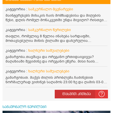
კატეგორია :
სამკურნალო მცენარეები
მაინტერესებს მიხაკის ჩაის მომზადებისა და მიღების
წესი, დღის რომელ მონაკვეთში უნდა მივიღო? რისთვის
არის სასარგებლო და უკუჩვენება თუ აქვს
კატეგორია :
სამკურნალო წერილები
თაფლი, რომელიც 8 წელია ინახება სარდაფში,
მოთავსებულია მინის ქილაში და დახურულია
პლასტმასის სახურავით. ექნება თუ არა შენარჩუნებული
სასარგებლო თვისებები და შეიძლება თუ არა მისი
კატეგორია :
ხალხური საშუალებები
მირთმევა? გმადლობთ.
გამარჯობა.თავშავა და ორეგანო ერთიდაიგივეა?
მაღაზიაში შევიძინე და ორეგანო ეწერა. მისი ჩაის
დალევის წესი მაინტერესებს.რისთვის არის კარგი?
წავიკითხე რომ: 1 ჭიქა თბილ წყალში ჩავყაროთ 1 ჩაის
კატეგორია :
ხალხური საშუალებები
კოვზი დაქუცმაცებული და გამხმარი ორეგანო და
გამარჯობათ. მაქვს ძილის პრობლემა.ჩაძინებით
გავაჩეროთ 10-15 წუთი, მივიღოთო ჭამიდან 1-2 საათში.
ნორმალურად ვიძინებ საღამოს 23:00 ზე და ღამის 03-00
მიზანი: ანტიოქსიდანტური და ანთების საწინააღმდეგო
ან 04:00 საათზე მეღვიძება და მერე ვერ ვიძინებ
თვისება. სწორია ეს ინფორმაცია? უკუჩვენება რა აქვს
ვერაფრით.რამე ხალხური საშუალება თუ არის ამ
და ბრონქულ ასთმას თუ შველის ორეგანოს ჩაი?
დასვით კითხვა
პრობლემის მოსაგვარებლად
სამკურნალო წერილები