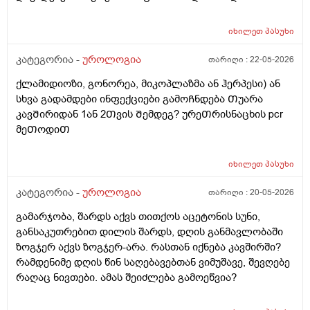
შეიძლება გამოეწვია? ერექციული დისფუნქცია და რა
დამიჯდეება ანალიევი ექიმთან ვიზიდი რო ვიცოდე ამ
იხილეთ
პასუხი
1 თვეში მივიდე
კატეგორია -
უროლოგია
თარიღი :
22-05-2026
ქლამიდიოზი, გონორეა, მიკოპლაზმა ან ჰერპესი) ან
სხვა გადამდები ინფექციები გამოᲩნდება Თუარა
კავᲨირიდან 1ან 2Თვის Შემდეგ? ურეᲗრისნაცხის pcr
მეᲗოდიᲗ
იხილეთ
პასუხი
კატეგორია -
უროლოგია
თარიღი :
20-05-2026
გამარჯობა, შარდს აქვს თითქოს აცეტონის სუნი,
განსაკუთრებით დილის შარდს, დღის განმავლობაში
ზოგჯერ აქვს ზოგჯერ-არა. რასთან იქნება კავშირში?
რამდენიმე დღის წინ საღებავებთან ვიმუშავე, შევღებე
რაღაც ნივთები. ამას შეიძლება გამოეწვია?