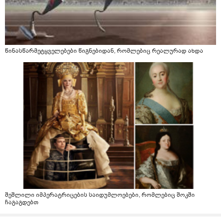
წინასწარმეტყველებები წიგნებიდან, რომლებიც რეალურად ახდა
შეშლილი იმპერატრიცების საიდუმლოებები, რომლებიც შოკში
ჩაგაგდებთ