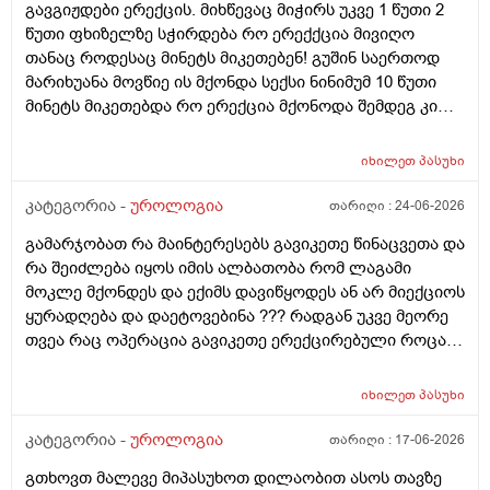
გავგიჟდები ერექცის. მიხწევაც მიჭირს უკვე 1 წუთი 2
წუთი ფხიზელზე სჭირდება რო ერექქცია მივიღო
თანაც როდესაც მინეტს მიკეთებენ! გუშინ საერთოდ
მარიხუანა მოვწიე ის მქონდა სექსი ნინიმუმ 10 წუთი
მინეტს მიკეთებდა რო ერექცია მქონოდა შემდეგ კი
მქონდა 10-15 წუთის გასვლიშემდეგ ძალიან კარგჰი
ერექცია მაგრამ გავგიჟდი დავისტრესე რავქნა
იხილეთ
პასუხი
მირჩიეთ
კატეგორია -
უროლოგია
თარიღი :
24-06-2026
გამარჯობათ რა მაინტერესებს გავიკეთე წინაცვეთა და
რა შეიძლება იყოს იმის ალბათობა რომ ლაგამი
მოკლე მქონდეს და ექიმს დავიწყოდეს ან არ მიექციოს
ყურადღება და დაეტოვებინა ??? რადგან უკვე მეორე
თვეა რაც ოპერაცია გავიკეთე ერექცირებული როცა
მაქვს დაქაჩვისას 1 სანტიმეტრით ჩამოდის მხოლოდ
ასევე არაერექციულ დროსაც სადღაც ეგრე 1
იხილეთ
პასუხი
სანტიმეტრი სანტიმეტნახევარი ჩამოდის ხოლო
ერექცირებულის დროს უბრალოდ მერე გარშემოც
კატეგორია -
უროლოგია
თარიღი :
17-06-2026
სივდება და რომ ვქაჩავ პატარაზე თავიც ოდნავ
გთხოვთ მალევე მიპასუხოთ დილაობით ასოს თავზე
იქაჩება ხოლმე და ცოტა დაჭიმვასაც ვგრძნობსავით