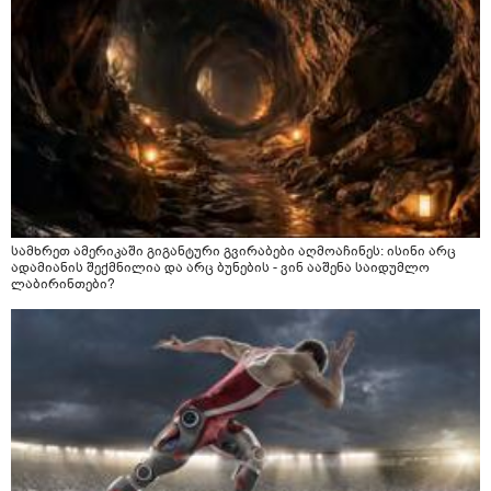
სამხრეთ ამერიკაში გიგანტური გვირაბები აღმოაჩინეს: ისინი არც
ადამიანის შექმნილია და არც ბუნების - ვინ ააშენა საიდუმლო
ლაბირინთები?