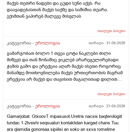
მაქვს თეთრი ნადები და ცუდი სუნი აქვს. რა
ლაგამის არეში
დაავადებასთან მაქვს საქმე და საშიშია თუარა.
ექიმთან ვაპირებ მალევე მისვლას
იხილეთ
პასუხი
კატეგორია -
უროლოგია
თარიღი :
31-05-2026
გამარჯობათ ბოლო 1 თვეა ცოტა ნაკლები ძილი
მიწევს და თან წონაშიც ვიკლებ არარეგულირებადი
ჭამის გამო და ერექცია აღარ მაქვს ისეთი როგორიც
მანამდე მოთხოვნილება მაქვს ურთიერთობის მაგრამ
ერექცია არ მაქვს და თავისით მაგალითად დილით
როცა მქონდა მანამდე ეხლა აღარ მაქვს
იხილეთ
პასუხი
კატეგორია -
უროლოგია
თარიღი :
27-05-2026
Gamarjobat. GtxoovT mipasuxot.Uretris nacxis baqterologiit
tundac 1-2tveshi seqsualuri kontaktidan kargad chans Tuu
ara qlamidia gonoreaa sipiilisi an soko an sxva romelime