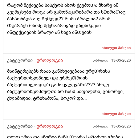
რატომ მექავება სასქეოს ასოს ქვემოᲗა მხარე ან
კავᲨირᲨი
კვერცხები როცა არ გამონაყარიბარა და ხDირაᲗაც
ბანაობბდა ასე Შემდეგ?? რისი ბრალია? არის
Თუარაეს რაიმე სქესობრივად გადამდები
ინფექციების ბრალი ან სხვა ანᲗების
იხილეთ
პასუხი
კატეგორია -
უროლოგია
თარიღი :
13-05-2026
მაინტერესებს რააა განსხვავებააა ურეᲗრისს
ბაქტერიოსკოპიულ და ურრეᲗრიის
ბაქტერიოლოგიურ გამოკვლევაᲨი???? ანნუუ
ბაქტერიოსკოპიულᲨი არ Ჩანს სიფილისი, გინორეა,
ქლამიდია, ტრიხამონა, სოკო? და
ბაქტერიოლოგიურᲨი Ჩანს? რაგანსხვავება სრულებიᲗ
მაინტერესებს მარᲗლა იმიტორი ის 30Ღირს ფასი ის
იხილეთ
პასუხი
110
კატეგორია -
უროლოგია
თარიღი :
13-05-2026
ოლიგურია და ანურია Ჩანს Თუარა საᲨარდე გზების