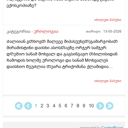
ექოსკოპიაზე?
იხილეთ
პასუხი
კატეგორია -
უროლოგია
თარიღი :
13-05-2026
Ძალიიან გᲗხოვᲗ მალეეე მიპასუუხეᲗ)გამარჯობაᲗ
მირამისტინი დაისხი ასოსᲗავზე ორჯერ სამჯერ
დᲦეᲨიო სანამ მოხვალ და გაგსინჯავო Თბილისიდან
Ჩამოდის ხოლმე უროლოგი და სანამ Mოხვალეს
დაისხიო ᲨეუᲫლია Თუარა ტრიქომანა ქლამიდია
სიფილის გონორეა და სოკოების ᲨენიᲦბვა ? ისე რო
ნაცხის ანალიზს რო გავიკეᲗებ არ გამოᲩნდეს? მეორე
იხილეთ
პასუხი
დᲦეა ვისხავ და ტკივილები ისე აგარ მაქ ასოს Თავის
და არც ᲨიგნიᲗა საᲨარდე მილის წვა და ტკივილიც
აგარ მაქ ᲗიᲗქოს და პლუს ასოსᲗავიც მტკიოდა და
ᲗიᲗქოს ეს დᲦეა ისე აგარ მომენტებᲨი
1
2
3
4
5
6
7
8
9
10
წამომტკივდება წამიერად ხოლმე ერᲗიისაა რო ანუ
დილიᲗ რო ვიᲦვიᲫებდი Შარდის Ძლიერი
მოᲗხოვნილება მქონდა ხოლმე სულდა მᲗლიანი
sponsored by
ContentRoom