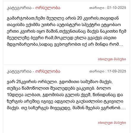
კატეგორია -
ორსულობა
თარიღი :
07-10-2025
გამარჯობათ,ჩემი მეუღლე არის 20 კვირის,თავიდან
თავისმა ექიმმა უთხრა აუტისტური სპექტრი ეტყობაო
ერთი კვირის იყო მაშინ,თქვენთანაც მაქვს ნაკითხი ჩემ
მეუღლეზე ბევრი რამ,მოკლედ ეხლა გვაქვს ასეთი
მდგომარეობა,სადაც ვცხოვრობთ იქ არ მინდა რომ
იმშობიაროს,გვინდა თბილისში,დავუკავშირდით
ექიმს,გაცვლაგგამოცვლის ფურცლი
იხილეთ
პასუხი
გაკეთებულია,ახალ ექიმს რომ უთხრა როგორც
მკურნალობდა ჩემი მეუღლე ძალიან გაკვირვებული
კატეგორია -
ორსულობა
თარიღი :
17-09-2025
დარჩა და ჩვენც ვნერვიულობთ ცოტა არ
ვარ 25კვირის ორსული. ჯდომითი სამუშაო მაქვს,
იყოს,ორსულობა მიდის ძალიან
თუმცა წამოწოლით შუალედებს ვაკეთებ. ბოლო
კარგად,გემახსოვრებით ალბათ მარიხუანას
10დღეა ალბათ, ჯდომისას გულის ქვეშ, წინიდანაც და
მომხმარებელი ვიყავი და გვეშინოდა ბავშვის
ზურგის არეშიც იგივე ადგილას გაუსაძლისი ტკივილი
ჯანმრთელობის მხრივ.თქვენ კი აგვიხსენით რომ
მაქვს. თუ საზურგეს მივეყუდე, მაშინ შვებას ვგრძნობ.
მარიხუანა ხელა უშლის ჩასახვას და არა ჩასახულ
ნაყოფს ხომ არ ავნებს, რა შეიძლება იყოს, რამე
ნაყოფსო,ეს ექიმი კიდევ გვაშინებდა ასე იქნება ისე
ორგანოს აწვება ამ დროს?
იქნევაო,მოკლედ არვიცი ყველას ინდივიდუალური
იხილეთ
პასუხი
მიდგომააქ თუ წესი ერთია ამ საკითხში ასმევდა