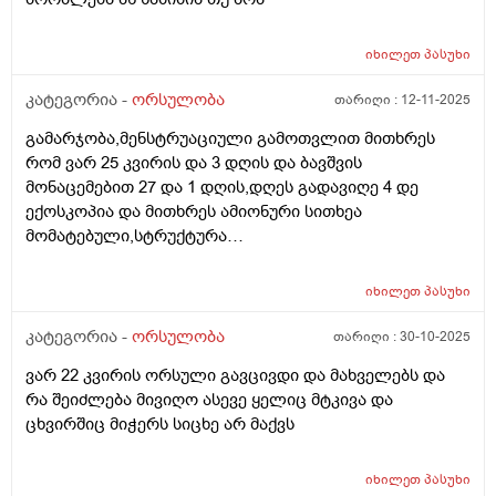
იხილეთ
პასუხი
კატეგორია -
ორსულობა
თარიღი :
12-11-2025
გამარჯობა,მენსტრუაციული გამოთვლით მითხრეს
რომ ვარ 25 კვირის და 3 დღის და ბავშვის
მონაცემებით 27 და 1 დღის,დღეს გადავიღე 4 დე
ექოსკოპია და მითხრეს ამიონური სითხეა
მომატებული,სტრუქტურა
არაეთგვაროვანიმღვრიე,მითხრეს რომ შანსი მაქ
ნაადრევი მშობიარობის,მაქვს ამ ბოლოს წელის
იხილეთ
პასუხი
ტკივილი ხშირად,ყრუ ტკივილი თირკმლებისბარეში
და ხაჭოსებრი გამონადენი,ნაცხის ანალიზმა კანდიდა
კატეგორია -
ორსულობა
თარიღი :
30-10-2025
აჩვენა ერთი თვის უკან,როგორ მოვიქცე?
ვარ 22 კვირის ორსული გავცივდი და მახველებს და
რა შეიძლება მივიღო ასევე ყელიც მტკივა და
ცხვირშიც მიჭერს სიცხე არ მაქვს
იხილეთ
პასუხი