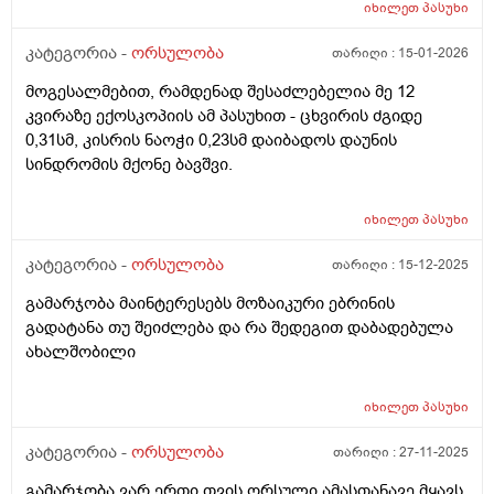
რომ ვწევარ მაშინ მტკივა იგივე ხანგრძლივობიფ
იხილეთ
პასუხი
ოღონდ თითქოს უფრო მეტად, ბუნებრივია? 3 დღეა
რაც ასე ვარ.
კატეგორია -
ორსულობა
თარიღი :
15-01-2026
მოგესალმებით, რამდენად შესაძლებელია მე 12
კვირაზე ექოსკოპიის ამ პასუხით - ცხვირის ძგიდე
0,31სმ, კისრის ნაოჭი 0,23სმ დაიბადოს დაუნის
სინდრომის მქონე ბავშვი.
იხილეთ
პასუხი
კატეგორია -
ორსულობა
თარიღი :
15-12-2025
გამარჯობა მაინტერესებს მოზაიკური ებრინის
გადატანა თუ შეიძლება და რა შედეგით დაბადებულა
ახალშობილი
იხილეთ
პასუხი
კატეგორია -
ორსულობა
თარიღი :
27-11-2025
გამარჯობა ვარ ერთი თვის ორსული ამასთანავე მყავს