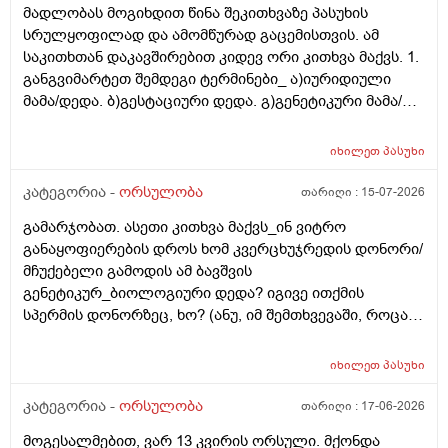
მადლობას მოგიხდით წინა შეკითხვაზე პასუხის
სრულყოფილად და ამომწურად გაცემისთვის. ამ
საკითხთან დაკავშირებით კიდევ ორი კითხვა მაქვს. 1.
განგვიმარტეთ შემდეგი ტერმინები_ ა)იურიდიული
მამა/დედა. ბ)გესტაციური დედა. გ)გენეტიკური მამა/
დედა. გ)ბიოლოგიური მამა/დედა. და
კიდევ_მსოფლიოს მრავალ ქვეყანაში აქტიურად
იხილეთ
პასუხი
მიმდინარეობს კვერცხუჯრედის დონორად ინვიტრო
თუ ხელოვნური განაყოფიერების ცენტრებში მომუშავე
კატეგორია -
ორსულობა
თარიღი :
15-07-2026
მედიცინის მუშაკების გამოყენება/დასაქმება. ეს
გამარჯობათ. ასეთი კითხვა მაქვს_ინ ვიტრო
რამდენად გავრცელებულია საქართველოში?
განაყოფიერების დროს ხომ კვერცხუჯრედის დონორი/
მჩუქებელი გამოდის ამ ბავშვის
გენეტიკურ_ბიოლოგიური დედა? იგივე ითქმის
სპერმის დონორზეც, ხო? (ანუ, იმ შემთხვევაში, როცა
თავისი სპერმით ან კვერცხუჯრედით ვერ ბადებს
წყვილი) და კიდევ_თუ მედიცინა აბორტს ჩასახული
იხილეთ
პასუხი
ბავშვის მკვლელობად აღიარებს, იგივე ითქმის ხო,
როცა ლაბორატორიაში, სინჯარაში
კატეგორია -
ორსულობა
თარიღი :
17-06-2026
განაყოფიერებული ემბრიონის დაბადება აღარ სურთ
მოგესალმებით, ვარ 13 კვირის ორსული. მქონდა
მის მშობლებს?