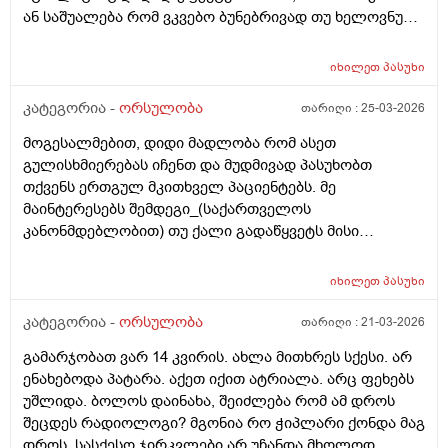
ან საშუალება რომ ვკვებო ბუნებრივად თუ ხელოვნური
კვება დავიწყოთ ? მადლობა წინასწარ !
იხილეთ
პასუხი
კატეგორია -
ორსულობა
თარიღი :
25-03-2026
მოგესალმებით, დიდი მადლობა რომ ასეთ
გულისხმიერებას იჩენთ და მუდმივად პასუხობთ
თქვენს ერთგულ მკითხველ პაციენტებს. მე
მაინტერესებს შემდეგი_(საქართველოს
კანონმდებლობით) თუ ქალი გადაწყვეტს მისი
კვერცხუჯრედის გაყინვას, რამდენი ხნის ვადითაა ეს
(კვერცხუჯრედის კრიოპრეზერვაცია) შესაძლებელი?
იხილეთ
პასუხი
და რამდენია ყოველთვიური გადასახადი? და ყველაზე
მნიშვნელოვანი შეკითხვა_თუ, დავუშვათ, საკუთარ
კატეგორია -
ორსულობა
თარიღი :
21-03-2026
გაყინული კვერცხუჯრედების ნაწილს ქალი
გამარჯობათ ვარ 14 კვირის. ახლა მითხრეს სქესი. არ
გამოიყენებს, გაყინული კიდევ ისევ მორჩება
ენახებოდა პატარა. აქეთ იქით ატრიალა. არც ფეხებს
კლინიკაში, ამ დროს შემდგომ როგორ განვითარდება
უშლიდა. ბოლოს დაინახა, შეიძლება რომ ამ დროს
სცენარი? რა ბედი ეწევა დარჩენილ გაყინულ
შეცდეს რადიოლოგი? მგონია რო ჭიპლარი ქონდა მაგ
კვერცხუჯრედებს?_თუ მათ ვადა გასდით,
დროს. სასქესო ჯირკვლები არ უჩანდა მხოლოდ