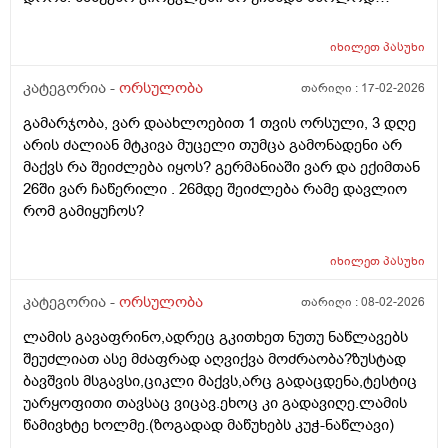
გამოიყენებენ მანამ სხვა ქალის
სიგრძე გამოჩნდა ბიჭის.
გასანაყოფიერებლად, ე.წ "დონორის" სურვილის
მიუხედავად? თუ არ შეწუხდებით, დეტალურად რომ
იხილეთ
პასუხი
ამიხსნათ ამ ყველაფრის იურიდიული მხარე? უღრმესი
კატეგორია -
ორსულობა
თარიღი :
17-02-2026
მადლობა!
გამარჯობა, ვარ დაახლოებით 1 თვის ორსული, 3 დღე
არის ძალიან მტკივა მუცელი თუმცა გამონადენი არ
მაქვს რა შეიძლება იყოს? გერმანიაში ვარ და ექიმთან
26ში ვარ ჩაწერილი . 26მდე შეიძლება რამე დავლიო
რომ გამიყუჩოს?
იხილეთ
პასუხი
კატეგორია -
ორსულობა
თარიღი :
08-02-2026
ლამის გავაფრინო,ადრეც გკითხეთ ნუთუ ნაწლავებს
შეუძლიათ ასე მძაფრად აღვიქვა მოძრაობა?ზუსტად
ბავშვის მსგავსი,ციკლი მაქვს,არც გადაცდენა,ტესტიც
უარყოფითი თავსაც ვიცავ.ეხოც კი გადავიღე.ლამის
წამივხტე ხოლმე.(ზოგადად მაწუხებს კუჭ-ნაწლავი)