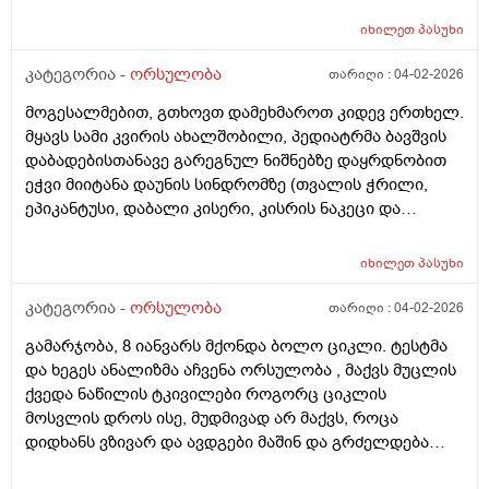
იხილეთ
პასუხი
კატეგორია -
ორსულობა
თარიღი :
04-02-2026
მოგესალმებით, გთხოვთ დამეხმაროთ კიდევ ერთხელ.
მყავს სამი კვირის ახალშობილი, პედიატრმა ბავშვის
დაბადებისთანავე გარეგნულ ნიშნებზე დაყრდნობით
ეჭვი მიიტანა დაუნის სინდრომზე (თვალის ჭრილი,
ეპიკანტუსი, დაბალი კისერი, კისრის ნაკეცი და
დაბალი ტონუსი), კვლევების შედეგად ბავშვს არ
აღმოაჩნდა გულის მანკი, ასევე სმენის პრობლემა და
იხილეთ
პასუხი
შინაგანი ორგანოების სხვა პათოლოგიები. გთხოვთ
მირჩიოთ ჯერ გენეტიკოსის კონსულტაცია მჭირდება
კატეგორია -
ორსულობა
თარიღი :
04-02-2026
თუ კარიოტიპის ანალიზი?
გამარჯობა, 8 იანვარს მქონდა ბოლო ციკლი. ტესტმა
და ხეგეს ანალიზმა აჩვენა ორსულობა , მაქვს მუცლის
ქვედა ნაწილის ტკივილები როგორც ციკლის
მოსვლის დროს ისე, მუდმივად არ მაქვს, როცა
დიდხანს ვზივარ და ავდგები მაშინ და გრძელდება
დაახლოებით 1 2 წუთი და შემდეგ მივლის , ასევე ღამე