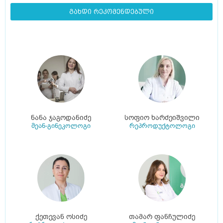
გახდი რეკომენდებული
ნანა ჯაგოდანიძე
სოფიო ხარძეიშვილი
მეან-გინეკოლოგი
რეპროდუქტოლოგი
ქეთევან ოსიძე
თამარ ფანჩულიძე