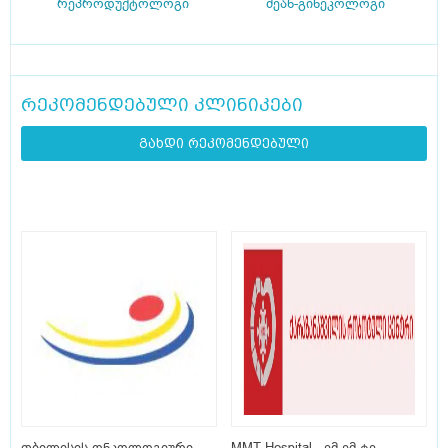
რეპროდუქტოლოგი
მეან-გინეკოლოგი
რეკომენდებული კლინიკები
გახდი რეკომენდებული
თბილისის ონკოლოგიური
MMT Hospital - ემ-ემ-ტე