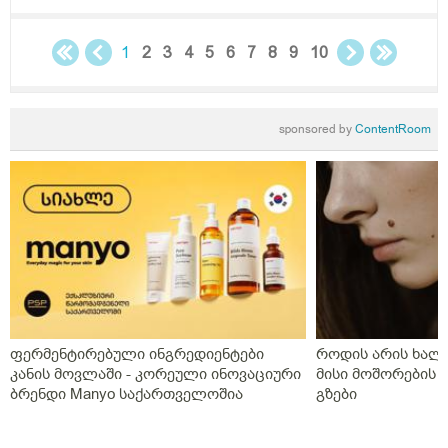
დეტრივიტს ორიათასიანს დღეში ორჯერ დილა
საღამოს 4 თვე,პროგრსტი დილის ორალურად
საღამოს სანთლის სახით საშოში,ნიუვიტი ორი თვე
1
2
3
4
5
6
7
8
9
10
ყიველდღე თითო თითო და დავი ჰა ოცი კვირის
განმავლობაში დღეში ორჯერ,დღეს გააჩერა ეს
დანიშნულება და ახალმა ექიმმა გამოუწერა სისხლის
sponsored by
ContentRoom
გამათხელებელი,პოტრომბინი გაუსინჯა პირველ
რიგში რაც არ გაგვისინჯია ამ ხნის განმავლობაში და
ზღვარზე ქონდა ისე რომ ლაბორანტმა გვითხრა
საყურადღებოა თორემ მერე საპრობლემო
გახდებაო,და ისედაც თვენახევარში ერთხელ
გვნახულობდა ის ძველი ექიმი,ინდომეტაზონის
სანთელი ოცი დღე ძილის წინ,უტროჟესტანი
საღამოს,კურანტილი სისხლის გამათხელებელი,ახლა
აქვს თავის ტკივილები,სხვა ჩვენება არააქვს და ასე
გვგონია დ ვიტამია გამოიწვიაო მარა ვირუსიც
ფერმენტირებული ინგრედიენტები
როდის არის ხალი
ქონდა,ვაგოსტაბილი თავის ტკივილისთვის,თქვენ რას
კანის მოვლაში - კორეული ინოვაციური
მისი მოშორების 
გვირჩევთ?როგორც გვითხარით ონლაინ ისე მიდის
ბრენდი Manyo საქართველოშია
გზები
ყველაფერი და ხალხს შეხება აქვთ პირდაპირ
პროცესთან და ისინი ვერ ხვდებიან.გმადლობთ