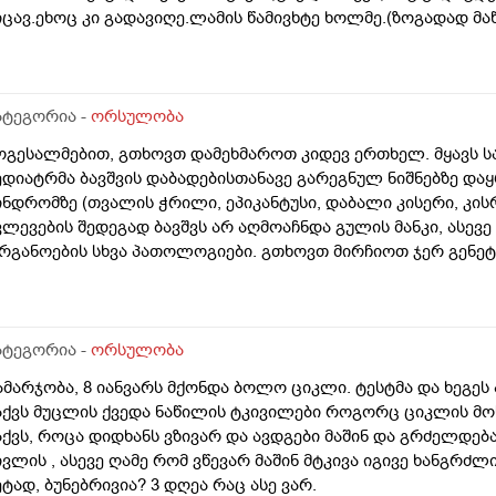
იცავ.ეხოც კი გადავიღე.ლამის წამივხტე ხოლმე.(ზოგადად მაწ
ატეგორია -
ორსულობა
ოგესალმებით, გთხოვთ დამეხმაროთ კიდევ ერთხელ. მყავს ს
ედიატრმა ბავშვის დაბადებისთანავე გარეგნულ ნიშნებზე დაყ
ინდრომზე (თვალის ჭრილი, ეპიკანტუსი, დაბალი კისერი, კისრ
ვლევების შედეგად ბავშვს არ აღმოაჩნდა გულის მანკი, ასევე
რგანოების სხვა პათოლოგიები. გთხოვთ მირჩიოთ ჯერ გენე
უ კარიოტიპის ანალიზი?
ატეგორია -
ორსულობა
ამარჯობა, 8 იანვარს მქონდა ბოლო ციკლი. ტესტმა და ხეგეს
აქვს მუცლის ქვედა ნაწილის ტკივილები როგორც ციკლის მო
აქვს, როცა დიდხანს ვზივარ და ავდგები მაშინ და გრძელდებ
ივლის , ასევე ღამე რომ ვწევარ მაშინ მტკივა იგივე ხანგ
ეტად, ბუნებრივია? 3 დღეა რაც ასე ვარ.