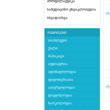
პროფილაქტიკა
სამედიცინო ენციკლოპედია
რ
სხვადასხვა
რუბრიკები
სიახლეები
ქალი
მამაკაცი
პედიატრია
სტომატოლოგია
ფიტოთერაპია
რ
ალერგოლოგია
დიეტოლოგია
ნარკოლოგია