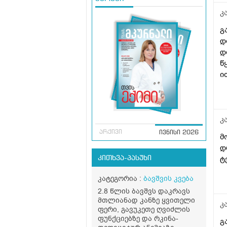
კ
გ
დ
დ
წ
ი
ს
კ
არქივი
ივნისი 2026
მ
დ
ტ
კითხვა-პასუხი
კატეგორია :
ბავშვის კვება
2.8 წლის ბავშვს დაკრავს
მთლიანად კანზე ყვითელი
კ
ფერი, გავუკეთე ღვიძლის
ფუნქციებზე და რკინა-
გ