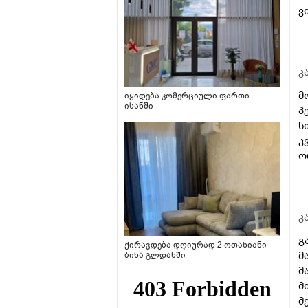
ვ
კ
მ
იყიდება კომერციული ფართი
ისანში
პ
ს
კ
ო
თ
კ
გ
ქირავდება დღიურად 2 ოთახიანი
მ
ბინა გლდანში
მ
მ
მ