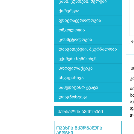
კანი, კუნთები, ძვლები
ქირურგია
ფსიქონევროლოგია
ონკოლოგია
კოსმეტოლოგია
.N
დაავადებები, მკურნალობა
ექიმები ხუმრობენ
პროფილაქტიკა
მ
სხვადასხვა
კ
სამედიცინო ტესტი
მ
ს
დიაგნოსტიკა
ა
დ
ჟურნალის ავტორები
დ
გ
ოჯახის მკურნალის
ანონსი