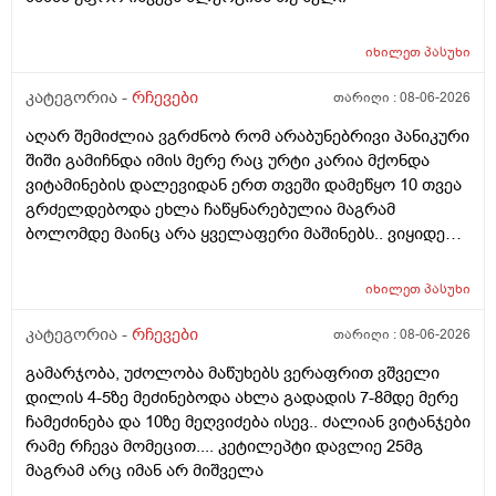
იხილეთ
პასუხი
კატეგორია -
რჩევები
თარიღი :
08-06-2026
აღარ შემიძლია ვგრძნობ რომ არაბუნებრივი პანიკური
შიში გამიჩნდა იმის მერე რაც ურტი კარია მქონდა
ვიტამინების დალევიდან ერთ თვეში დამეწყო 10 თვეა
გრძელდებოდა ეხლა ჩაწყნარებულია მაგრამ
ბოლომდე მაინც არა ყველაფერი მაშინებს.. ვიყიდე
ტობი კრემის სახისა და ტანის გელი მაგრამ მეშინია
გამოყენება პატარა ადგილას რო ბცადო
იხილეთ
პასუხი
ალერგოულინთუ ვა4 სელზე რაც მე არვიცო ვარ თუ
არა.მაშონ ანაფილაქსია ხომ არ მექმება?
კატეგორია -
რჩევები
თარიღი :
08-06-2026
ამხელა.ფასო მიბეცო წვალებით და ვერ ვბედავ
გამარჯობა, უძოლობა მაწუხებს ვერაფრით ვშველი
ცუდათ ვხდებინშოშოსგან მარტო მაშინებს ეს
დილის 4-5ზე მეძინებოდა ახლა გადადის 7-8მდე მერე
ონტელექტოც ანაფილაქსიას ახსენებს სულ დამამე
ჩამეძინება და 10ზე მეღვიძება ისევ.. ძალიან ვიტანჯები
როზა
რამე რჩევა მომეცით.... კეტილეპტი დავლიე 25მგ
მაგრამ არც იმან არ მიშველა