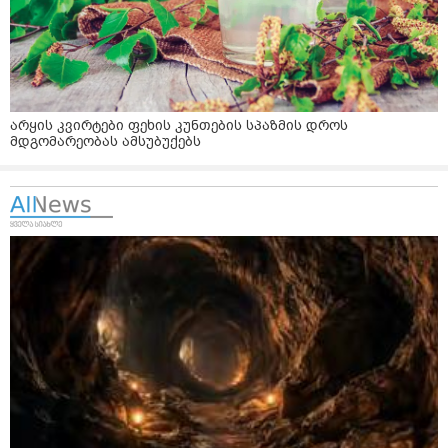
არყის კვირტები ფეხის კუნთების სპაზმის დროს
მდგომარეობას ამსუბუქებს