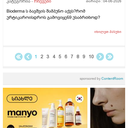
კატეგორია -
რჩევები
თარიღი :
04-06-2026
ტამზე არვარ ასე.წყლოთაც კი ჩიმი წვაც მაქ აქა ოქ
სახეზე წამოერად.ბუნჩენსაც ბავშობიდან ვხმარობ
Bioderma ს ბავშვის შამპუნო აქვს?რომ
ურტიკაროისდროს გამოვიყენ9 უსაბრთხოდ?
იხილეთ
პასუხი
1
2
3
4
5
6
7
8
9
10
sponsored by
ContentRoom