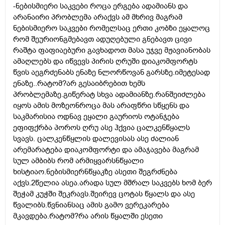
-ნებისმიერი საკვები როცა ერგება ადამიანს და
არანაირი პრობლემა არაქვს ამ მხრივ მაგრამ
ნებისმიერო საკვები რომელსაც ერთი კობზი ეყალოც
რომ შეურიონგმებავთ ადუღებული გნებავთ ცივი
რაშტა ფაფიაებური გავხადოთ მასა უჯვე მჟავიანობას
ამაღლებს და იწვევს პირის ღრუში დიაკომფორტს
წვის აეგრძენაბს ენაზე ნლორწოვან გარსზე.იმეტესად
ენაზე..რატომ?არ გესაიბრებით ხემს
პრობლემაზე.გიწერატ სხვა ადამიანზე.რანშეიძლება
იყოს ამის მოზეონროცა მას არაფწრი სწყენს და
საკმარისია ოდნავ ეყალი გაურიოს ოტანჯება
ეფიფქრბა პოროს ღრუ ასე ჰქვია ცალკენწყალს
სვავს. ცალკენწყლის დალევისას ასე ძალიან
არემარატება დიაკომფორტი და ამაჯავება მაგრამ
სულ ამბიბს რომ არმიყვარსნწყალი
ხისტიაო.ნებისმიერნწყაკზე ასეთი შეგრძნება
აქვს.2წელია ასეა.არადა სულ მშრალ საკვებს ხომ ბერ
შეჭამ კუჭში შეკრავს.შეირევ ცოტას წყალს და ასე
წვალიბს.წვნიანსაც ამის გამო ვერეკარება
მკავდება.რატომ?რა არის წყალში ესეთი