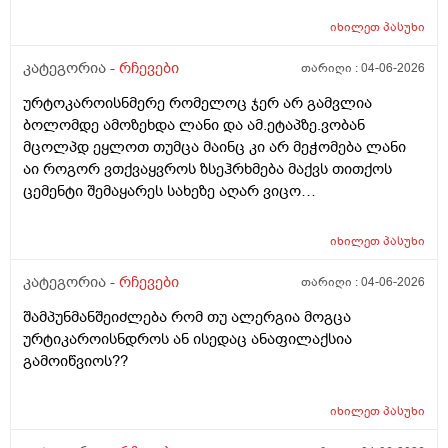
იხილეთ
პასუხი
კატეგორია -
რჩევები
თარიღი :
04-06-2026
ურტოკაროისნმერე რომელოც ჯერ არ გამვლია
ბოლომდე ამოზეხდა ლანი და ამ.ეტაპზე.ვობან
მცოლპდ ეყლოთ თუმცა მაინც კი არ მეჭომება ლანი
აი როგორ ვთქვაყვროს ზსეჰრხმება მაქვს თითქოს
ცემენტი შემაყარეს სახეზე აღარ ვიცო
რავქნა.დავიღალე ამდენ ექსპერომენტებშო და
წვალებაშო..სულ ბავშობიდან დღემდე ალისა საპონს
იხილეთ
პასუხი
ბხმარობდო მშვენივრად და რაც სირბელო გაამძაფრწ
2036წელს.ვეღარ ბხმღობ.მცპლპდნეყალოც კი ესეთ
კატეგორია -
რჩევები
თარიღი :
04-06-2026
შეჰრძნებას მაძლევს და ასე მგონია ვერანაირი
შამპუნმანშეიძლება რომ თუ ალერგია მოგცა
დამატენოანებელო ვერ მშველოს.პოროს დაბანოს
ურტიკაროისნდროს ან ისედაც ანაფილაქსია
მერე 4ჯერ ვისმევ პატარა პატარა შიალედებში
გამოიწვიოს??
ბიბჩენის დამცავ გვირილოს კრემს პანთენოლოთ რომ
ლანმა ცოტა მაონც სული მოითქვამს ზტრესოა დაბანა
უკბე არადა ჭიჭყიანია ხომ არ ვივლი.ჯერ წულოთ
იხილეთ
პასუხი
დაბანა რა არის და ოსოც ასე ღმომოხდა.ხელებზე და