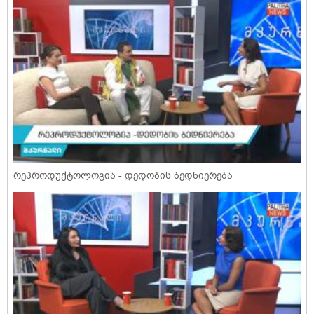
რეპროდუქტოლოგია - დედობის ბედნიერება