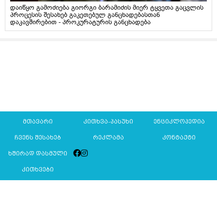
დაიწყო გამოძიება გიორგი ბარამიძის მიერ ტყვეთა გაცვლის
პროცესის შესახებ გაკეთებულ განცხადებასთან
დაკავშირებით - პროკურატურის განცხადება
მთავარი
კითხვა-პასუხი
ენციკლოპედია
ჩვენს შესახებ
რეკლამა
კონტაქტი
ხშირად დასმული
კითხვები
Mkurnali.ge © 2016 ყველა უფლება დაცულია
მასალების გადაბეჭდვა/რეპროდუცირება აკრძალულია,
იხილეთ
მასალის გამოყენების პირობები