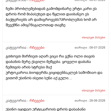
კატეგორია -
რჩევები
თარიღი :
08-07-2026
ექიმთან ვერა რადგან ძვირო კდება და არგვაქ .ჰოდა
ჩემი პრობლემებიდან გამომდინარე ურტი კარი ეს
იბნის ექიმყან რომ დ ვიტამინი გაიკეთოს და უბნის
დროს რომ მიპასუხეთ და წყლით დაიბანეო ეს
ექიმის დანიშნულებას ვენდო ის ხომ კარდიოლოგი
ბაქტერიებს არ დამიგროვებს?პრობლემას ხომ არ
არაა თან დიდათ რომ ვაკვირდები არაა მცოდნე ამ
შევქმნი ამიყ?მაგალოთად თავზე
მხრივ და ვერ ვენდობი და ხომ არავნებს მამას დ
ვიტამინი თუ დაინიშნა ექიმმა უბნის ექიმმა რამდენად
სარისკოა?მის კარდიოლოგა ვერ დავირეკავ ან
იხილეთ
პასუხი
კატეგორია -
რჩევები
თარიღი :
08-07-2026
გთხოვთ მირჩიეთ აღარ ვიცი რა ვქნა ოლი თავის
დაბანის მერე ქავილი მეწყება. ყოველი დაბანა
ჩემთვის არის სტრესი მაქ
ურტოკაროა.ბიოდერმა.ვიყიდენნაკლებ საშოშიაო და
ვითომ უსინოს ისეთი სუნი აქ გული
მიღონდება.ლეპეტიტოც ვიხმარე ბაბეს ექსტრა
დამატენიანებელი შამპუნიც მაგრამ ყველაფერზე
იხილეთ
პასუხი
ქავილი მეწყება დაბანიდან მეორე დღეს.აღარ
შემიხლია ვიტანკები.რამე მირჩიეთ დამპუნი რა რომ
კატეგორია -
რჩევები
თარიღი :
28-06-2026
სუნიც ქონდეს ცოტა ნორმალურო და არ
უსინო იყიდეო ურტიკაროის დროს დასაბანი
ამექავოს.ბიბხიანოს შამპუნი რომ ვიყიდო ბაბეზ3