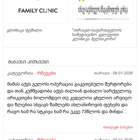
კლინიკა ფემილი
"ისრაელ-საქართველოს
სამედიცინო კვლევითი
კლინიკა ჰელსიკორი"
მსგავსი კითხვები
კატეგორია -
რჩევები
თარიღი :
08-07-2026
მამას აქვს გულოს ოპერაცია გაკეთებული შურტორება
და თან კუმშვადობა აქვს ძალიან დაბალი სარქველოც
არიკეთება ბოლომდეო თუ კედელოა ყხელიო არვიცო
და წლებია სხვავს წამლებს ახლანიჩოვის ფეხებს და
რავო ხამ რა სტკივა ხამ რა უკვე 73წლოს და მინდა
რომ ყირადღება მივაქციო დ ვიტამინი დავალებინო
და ფულინრომ არჰვაქ ვერანაირად ექიმთან ვერ
იხილეთ
პასუხი
წაიყვან.ჰოდა რომ ხალიან ვცადო და მივაღწიო
შედეგს იბ ის ექიმთან მაომც ჩავიდეს თუ თავის