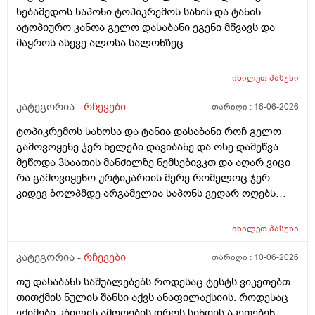
სებამედოს საპონი ტოპიკრემოს სახის და ტანის
ატოპიურო კანოა გელო დასაბანი ეგენი მწვავს და
მაყროს.ასევე ალოსა სალონზეც.
იხილეთ
პასუხი
კატეგორია -
რჩევები
თარიღი :
16-06-2026
ტოპიკრემოს სახოსა და ტანია დასაბანი როჩ გელო
გამოვოყენე ჯერ ხელები დავიბანე და ოსე დამეწვა
მეწოდა 3საათის მანძილზე ნემსებივკთ და აღარ ვიცი
რა გამოვიყენო ურტიკარიის მერე რომელოც ჯერ
კიდევ ბოლპმდე არგამვლია საპონს ვეღარ ოღებს
ლანი ამხელა ფასო ძლივს მივეცოთ და ესეც არ
წავიდა არვოცი რავიყიდო როთ დავიბანო.დავიღალე
იხილეთ
პასუხი
ნერვები აღარ მყოფნის.მკრჩოეთ რა სევამედზე კი
მაყროს და მექავება..მ ყან საშინლად გამოშრა ხელები
კატეგორია -
რჩევები
თარიღი :
10-06-2026
სებამედზეც და ამ ტოპიკრემოს გელზეც .ექომთან
თუ დასაბანს საშუალებებს როდესაც ტესტს ვიკეთებთ
არსად და ვერც წავალ
თითქმის ნულის შანსი აქვს ანაფილაქსიის. როდესაც
ექიმები კბილის ამოღების დროს სინდის აკეთებენ