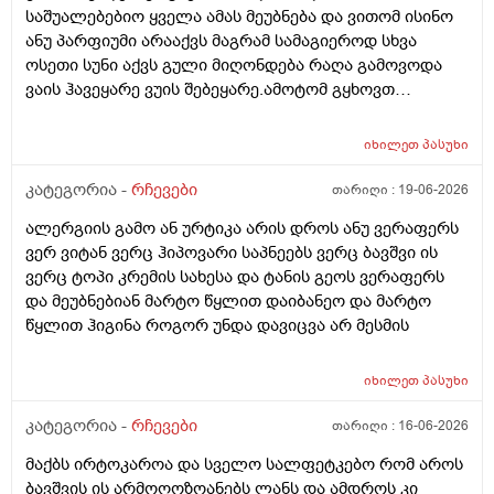
საშუალებებიო ყველა ამას მეუბნება და ვითომ ისინო
უარესი ხომ არარის?მხოლპდ ბიბცოანის საპობს იტანს
ანუ პარფიუმი არააქვს მაგრამ სამაგიეროდ სხვა
ტანოს კანი მაგრამ შამპუნი აოხმაროა და ასე მგონია
ოსეთი სუნი აქვს გული მიღონდება რაღა გამოვოდა
ბაბე იფრო ნახია და თუ ბაბე მახლევს ქავილს ბიბჩენი
ვაის ჰავეყარე ვუის შებეყარე.ამოტომ გყხოვთ
იგრო მომცემს?სავატაუდოთ სიმშრალისგან მექავება
მომწერეთ მე ახლა ვხმარობ ბაბეა ექსტრა
რადგან დაბანის მეორე დღეს მეწყება ქავილი.ან თუ
დამატენიანებელ შამპუნს თაფლით რომ აროს იმას და
ბინჩენი უკეთესია რონელი?სხვადასხვა აქვს ბუბჩენს
იხილეთ
პასუხი
მაგას იფრო რბილი დამცოტა სილფატი აქვს თუ
ბუბჩენის შამპუნი რომ ვიყიდო იმად?
კატეგორია -
რჩევები
თარიღი :
19-06-2026
ალერგიის გამო ან ურტიკა არის დროს ანუ ვერაფერს
ვერ ვიტან ვერც ჰიპოვარი საპნეებს ვერც ბავშვი ის
ვერც ტოპი კრემის სახესა და ტანის გეოს ვერაფერს
და მეუბნებიან მარტო წყლით დაიბანეო და მარტო
წყლით ჰიგინა როგორ უნდა დავიცვა არ მესმის
იხილეთ
პასუხი
კატეგორია -
რჩევები
თარიღი :
16-06-2026
მაქბს ირტოკაროა და სველო სალფეტკებო რომ აროს
ბავშვის ის არმოღოზოანებს ლანს და ამდროს კი