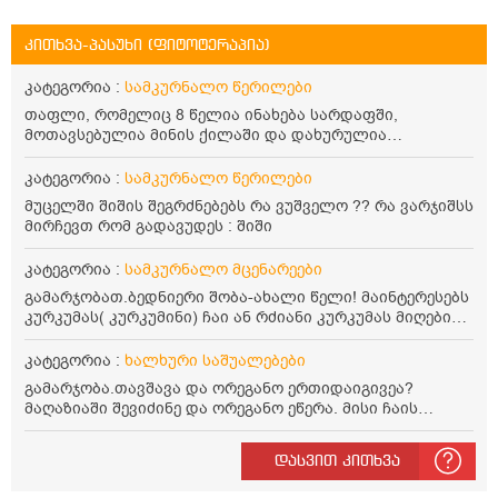
კითხვა-პასუხი (ფიტოტერაპია)
კატეგორია :
სამკურნალო წერილები
თაფლი, რომელიც 8 წელია ინახება სარდაფში,
მოთავსებულია მინის ქილაში და დახურულია
პლასტმასის სახურავით. ექნება თუ არა შენარჩუნებული
სასარგებლო თვისებები და შეიძლება თუ არა მისი
კატეგორია :
სამკურნალო წერილები
მირთმევა? გმადლობთ.
მუცელში შიშის შეგრძნებებს რა ვუშველო ?? რა ვარჯიშსს
მირჩევთ რომ გადავუდეს : შიში
კატეგორია :
სამკურნალო მცენარეები
გამარჯობათ.ბედნიერი შობა-ახალი წელი! მაინტერესებს
კურკუმას( კურკუმინი) ჩაი ან რძიანი კურკუმას მიღების
წესი. მაინტერესებდა და წავიკითხე ასეთი ინფორმაცია:
კურკუმას გააჩნია ანთების საწინააღმდეგო,
კატეგორია :
ხალხური საშუალებები
დამამშვიდებელი და ანტიოქსიდანტური თვისებები.ის
გამარჯობა.თავშავა და ორეგანო ერთიდაიგივეა?
უნდა მივიღოთო ცხიმთან და შავ პილპილთან ერთად
მაღაზიაში შევიძინე და ორეგანო ეწერა. მისი ჩაის
ეფექტურობის მიზნით. 1) პირველი ვარიანტი არის ჩაი:
დალევის წესი მაინტერესებს.რისთვის არის კარგი?
როგორ მივიღო კურკუმას ჩაი? უზმოზე,ჭამამდე თუ ჭამის
წავიკითხე რომ: 1 ჭიქა თბილ წყალში ჩავყაროთ 1 ჩაის
შემდეგ? თბილი წყალი უნდა დავასხათ თუ მდუღარე?
დასვით კითხვა
კოვზი დაქუცმაცებული და გამხმარი ორეგანო და
წავიკითხე რომ კურკუმას თუ დავასხამთ მდუღარე
გავაჩეროთ 10-15 წუთი, მივიღოთო ჭამიდან 1-2 საათში.
წყალს, ის დაკარგავსო სასარგებლო თვისებებს, ასევე