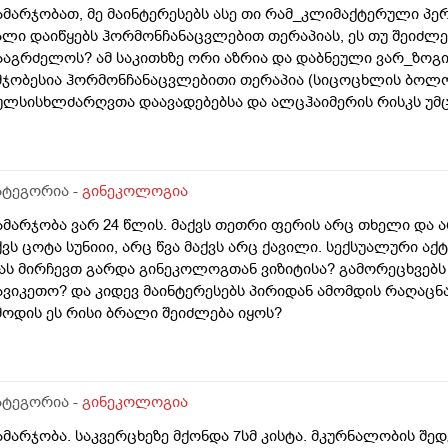
ამარჯობათ, მე მაინტერესებს ასე თი რამ_კლიმაქტერული პე
ალი დაიწყებს ჰორმონჩანაცვლებით თერაპიას, ეს თუ შეიძ
ააგრძელოს? ამ საკითხზე ორი აზრია და დაბნეული ვარ_ზოგ
მჯობესია ჰორმონჩანაცვლებითი თერაპია (სიცოცხლის ბოლ
ულსისხლძარღვთა დაავადებებსა და ალცჰაიმერის რისკს უმც
მტკიცებს რომ ეს ქალში სიმსივნურ პროცესებს უწყობს ხელს 
პირველესად, მკერდი). თუ შეიძლება, მითხრათ_დიდი მადლო
ატეგორია -
გინეკოლოგია
ამარჯობა ვარ 24 წლის. მაქვს თეთრი ფერის არც თხელი და 
ქვს ცოტა სუნიიი, არც წვა მაქვს არც ქავილი. სექსუალური აქ
ას მირჩევთ გარდა გინეკოლოგთან ვიზიტისა? გამორეცხვებს
ავიკეთო? და კიდევ მაინტერესებს პირიდან ამომდის რაღაცნ
მოდის ეს რისი ბრალი შეიძლება იყოს?
ატეგორია -
გინეკოლოგია
ამარჯობა. საკვერცხეზე მქონდა 7სმ კისტა. მკურნალობის შედე