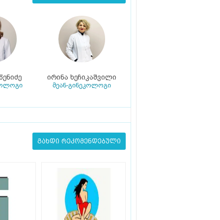
წენიძე
ირინა ხეჩიკაშვილი
კოლოგი
მეან-გინეკოლოგი
გახდი რეკომენდებული