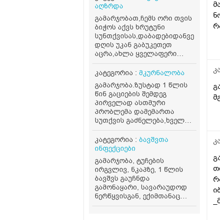
მ
აღზრდა
ნ
გამარჯობათ,ჩემს ორი თვის
რ
ბიჭოს აქვს ხრუტუნი
სუნთქვისას,დაბადებიდანვე,სტრი
ა
დღის უკან გაბუკეთეთ
მ
აცრა,ახლა ყველაფერი
ნორმაშიაქ,უბრალოდ
კ
პედიატრმა თქვა შუბლზე
კატეგორია :
მკურნალობა
ბორცვებიაქვს სა ცოტათი
გამარჯობა.ზუსტად 1 წლის
გ
თავის ფორმა ერთ მხარეს
წინ გაციების შემდეგ
მ
გაბრტყელებული,ამისთვის
პირველად ასთმური
დეკოლეროლ ფორტე დღეში
პრობლემა დამემართა
ორი წვეთი
სუთქვის გაძნელება,ხველა
დაგვინიშნა,წონა ჩაცმულზე
ნაკლებად ექიმმა ივარაუდა
7.500 კგ,თავის ზომახ
მოსმენის შემდეგ და
კატეგორია :
ბავშვთა
კ
ნორმაშიაც,სისხლის
მდგომარეობიდან
ინფექციები
ანალიზის პასუხებიც
გამომდინარე.დანიშნა
გ
კარგიაქვს,ვაკონტროლებთ
გამარჯობა, ტუჩების
პულმიკოლტი პუროქსანი
თ
რამოდენიმე სიმპტომს
ირგვლივ, ნკაპზე, 1 წლის
და ვანსეარ დუო რომელმაც
ხელშო აყვანისას უკან
ბავშვს გაუჩნდა
რ
ძალიან კარგად ამილაგა
იწევა და თვალებს ქაჩავს
გამონაყარი, სავარაუდოდ
ი
სიტუაცია.შემდეგ მქონდა
როსთვისაც დღეს ვანახეთ
ნერწყვისგან, ექიმთანაც
გაციების გარეშე მსგავსი
_
ნერვოპათოლოგს,ექიმმა
მყავდა მაგრამ ვერ გავუქრე
სიმპტომები ყოველთვის
რ
არაფერი პრობლემა არ
უკვე ბევრი მაზი ვცადე.
არა.ეხლაც გაციების შემდეგ