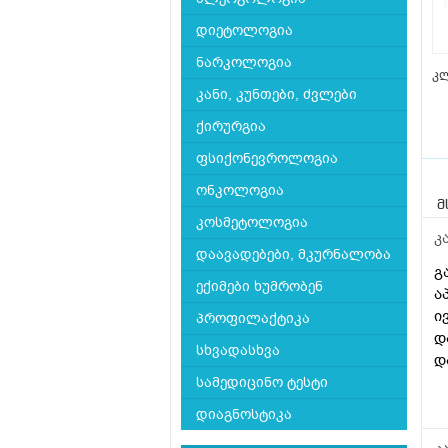
დიეტოლოგია
ნარკოლოგია
კლ
კანი, კუნთები, ძვლები
ქირურგია
ფსიქონევროლოგია
ონკოლოგია
მ
კოსმეტოლოგია
კ
დაავადებები, მკურნალობა
გ
ექიმები ხუმრობენ
ა
ი
პროფილაქტიკა
დ
სხვადასხვა
დ
დ
სამედიცინო ტესტი
შ
დიაგნოსტიკა