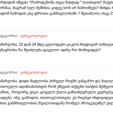
არტიდან იწყება ?რამოდენიმე თვეა ზუსტად " საათივით" მაქვს
ორმაა, მაგრამ სულ მეშინია კიდევ ხომ არ ჩამოიწევს? მინდა 
ატომ ჩამოდის ესე დროთა განმავლობაში ? შესაძლოა ისევ 23 
დოლი,ხუთი
ნალიზებია საჭირო რომ თუ რამეა.ზოგადად წლებია აუტოიმო
აქვს სანერვიულო.რითი შეიძლება უნდაცკვების სახით რომ 
ატეგორია -
გინეკოლოგია
ამარჯობა, 22 დან 24 მდე ველოდები ციკლს,მივდივარ საზღვა
გზავრობა.რა შეიძლება დავლიო ადრე რო მომივიდეს?
ატეგორია -
გინეკოლოგია
ამარჯობა, დიდი მადლობა პირველ რიგში უანგარო და მაღა
ითოეული ადამიანისთვის რომ ეწევით თქვენი საიტის მეშვეო
ამით_ როგორც ვიცი, ყოველი ქალი განსაზღვრული კვერცხ
ბადება. ანუ, გამოდის, თითოელისთვის, ეს რიცხვი ინდივიდ
მისი ჯანმრთელობის (ჩვილობიდან) რომელ პროცესებზე? ქა
ომელ თავისებურებებზე რომ დავუშვათ, ზოგიერთ ქალბატონს