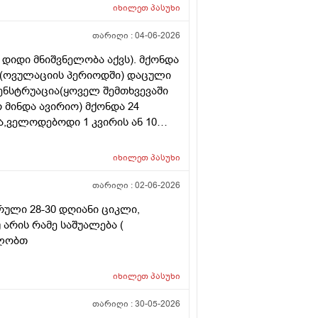
ოგს კი მცირე? მადლობთ!
იხილეთ
პასუხი
თარიღი :
04-06-2026
დიდი მნიშვნელობა აქვს). მქონდა
. (ოვულაციის პერიოდში) დაცული
მენსტრუაცია(ყოველ შემთხვევაში
არ მინდა ავირიო) მქონდა 24
,ველოდებოდი 1 კვირის ან 10
ნებაც მქონდა. მალევე გავიკეთე
ღე მქონდა. ახლა მენტრუაციას
იხილეთ
პასუხი
ლმე და ახლა გადაცდენაა.
ზრე და იქ ვარ 10 საათის სავალი),
თარიღი :
02-06-2026
რის განმავლობაში ვერ ვახერხებ
რული 28-30 დღიანი ციკლი,
 განმეორებით ტესტს? მენტრუაცია
 არის რამე საშუალება (
დლობთ
იხილეთ
პასუხი
თარიღი :
30-05-2026