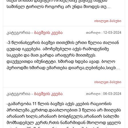
ისეთ პოზაში დავიჭერ რომელშიც ვაჭმევ იწყებს
საშინელ ტირილს როგორც არ უნდა შიოდეს თუ
ფხიზლადაა არაფრით არ ჭამს.მყავდა
პედიატრთან,მაგრამ ვერ მითხრა რა სჭირდა იმიტომ
იხილეთ
პასუხი
რომ ბავშვს ფიზიკურად არაფერი აწუხებს არც ყური
და არც სხვა რამ.მერე მე მოვიძიე და ვნახე Behavioral
კატეგორია -
ბავშვის კვება
თარიღი :
12-03-2024
feeding aversion -ზე ინფორმაცია.ყველაფერი ზუსტად
-3 წლინახევრის ბავშვი თითქმის ერთი წელია ძალიან
ემთხვევა.
ცუდად იკვებება. ამოჩემებული აქვს რამოდენიმე
საკვები და მათ გარდა არაფერს მიითმევს.
დაუქვეითდა იმუნიტეტი. ხშირად ხდება ავად. ბოლო
პერიოდში ხშირად ემართება დიარეა,ღებინება,სიცხე.
უკვე მეოთხედ დაემართა თვენახევრის განმავლობაში.
მადაც საერთოდ დაკარგული აქვს,რასაც
იხილეთ
პასუხი
მიირთმევდა,იმ პროდუქტებზეც უარს ამბობს. ძალიან
დასუსტებულია. გავუკეთე პარაზიტებზე კვლევა,არ
კატეგორია -
ბავშვის კვება
თარიღი :
06-03-2024
აღმოაჩნდა. რა კვლევებს მირჩევთ ან რასთან გვაქვს
-გამარჯობა.11 წლის ბავშვს აქვს კვების რაციონის
საქმე?
პრობლემა.კერძოდ,დაახლოებით 3 წელია არ მიიღებს
არანაირ ხილს,არანაირ ბოსტნეულს,არანაირ სახლში
მომზადებულ კერძს,რძის ნაწარმიდან მხოლოდ ყველს