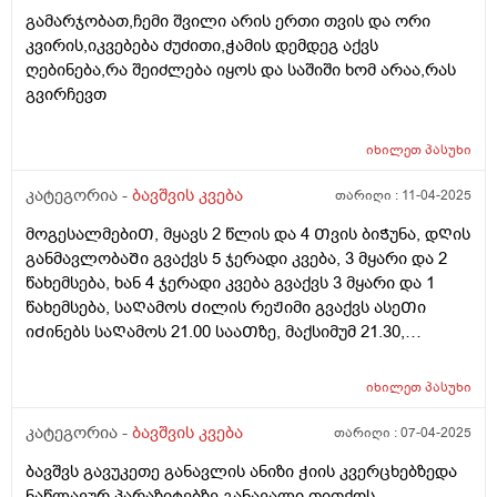
გამარჯობათ,ჩემი შვილი არის ერთი თვის და ორი
კვირის,იკვებება ძუძითი,ჭამის დემდეგ აქვს
ღებინება,რა შეიძლება იყოს და საშიში ხომ არაა,რას
გვირჩევთ
იხილეთ
პასუხი
კატეგორია -
ბავშვის კვება
თარიღი :
11-04-2025
მოგესალმებიᲗ, მყავს 2 წლის და 4 Თვის ბიᲭუნა, დᲦის
განმავლობაᲨი გვაქვს 5 ჯერადი კვება, 3 მყარი და 2
წახემსება, ხან 4 ჯერადი კვება გვაქვს 3 მყარი და 1
წახემსება, საᲦამოს Ძილის რეᲟიმი გვაქვს ასეᲗი
იᲫინებს საᲦამოს 21.00 სააᲗზე, მაქსიმუმ 21.30,
საᲦამოს კვება დაᲫინებამდე 1 სააᲗიᲗ ადრე გვაქვს,
დილიᲗ იᲦვიᲫებს ხან 07.00 ხან 08.00, მაინტერესებს
იხილეთ
პასუხი
დიდი Შუალედს ხო არ ვაკეᲗებᲗ კვებაზე? ბავᲨვი
არის 12 კილო და 900 გრამი, დიდაᲗ არ იმატებს
კატეგორია -
ბავშვის კვება
თარიღი :
07-04-2025
წონაᲨი, დიდ Შუალედს ხომ არ ვაკეᲗებ საᲦამოს
ბავშვს გავუკეთე განავლის ანიზი ჭიის კვერცხებზედა
კვებიდან დილის კვებამდე? გმადლობᲗ
ნაწლავურ პარაზიტებზე.განავალი თითქოს