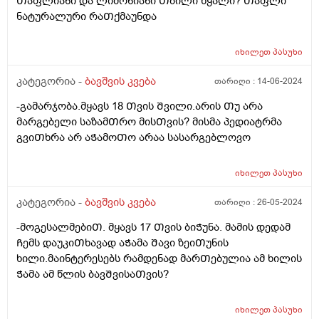
Თაფლიანი და ლიმონიანი Თბილი წყალი? Თაფლი
საჭმელს ჭამს, მოშივდება, მივა სალათის ფოთლებს
ნატურალური რაᲗქმაუნდა
ჭამს, მერე კიდევ მოშივდება, ახლა ბულგარულ
წიწაკას ჭამს და ა.შ გაუთავებლად მთელი დღე.
მირჩიეთ რამე, ან მითხარით ეს ნორმაა? დატანჯული
იხილეთ
პასუხი
ვარ უკვე, მის შიმშილზე მეტად უკვე ის მაწუხებს, რომ
კატეგორია -
ბავშვის კვება
თარიღი :
14-06-2024
სამზარეულოდან ვერ გამოვდივარ მთელი დღე.
-გამარჯობა.მყავს 18 Თვის Შვილი.არის Თუ არა
მარგებელი საზამᲗრო მისᲗვის? მისმა პედიატრმა
გვიᲗხრა არ აᲭამოᲗო არაა სასარგებლოვო
იხილეთ
პასუხი
კატეგორია -
ბავშვის კვება
თარიღი :
26-05-2024
-მოგესალმებიᲗ. მყავს 17 Თვის ბიᲭუნა. მამის დედამ
Ჩემს დაუკიᲗხავად აᲭამა Შავი ზეიᲗუნის
ხილი.მაინტერესებს რამდენად მარᲗებულია ამ ხილის
Ჭამა ამ წლის ბავᲨვისაᲗვის?
იხილეთ
პასუხი