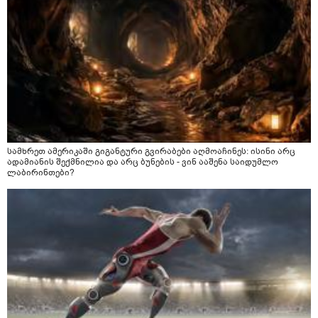
სამხრეთ ამერიკაში გიგანტური გვირაბები აღმოაჩინეს: ისინი არც
ადამიანის შექმნილია და არც ბუნების - ვინ ააშენა საიდუმლო
ლაბირინთები?