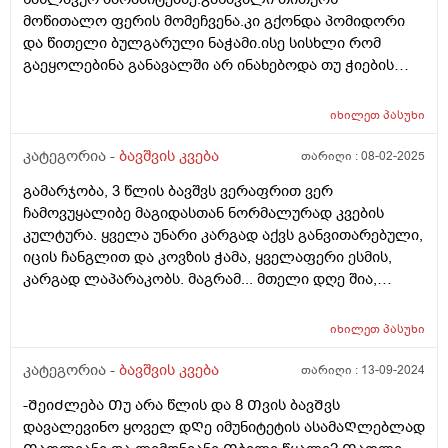
მოწითალო ფერის მომეჩვენა.კი გქონდა პომიდორი
და წითელი ბულგარული ნაჭამი.ისე სისხლი რომ
გაეყოლებინა განავალში არ ინახებოდა თუ ჭიების
დროს არ სინჯავენ
იხილეთ
პასუხი
კატეგორია -
ბავშვის კვება
თარიღი :
08-02-2025
გამარჯობა, 3 წლის ბავშვს ვერაფრით ვერ
ჩამოვუყალიბე მაგიდასთან ნორმალურად კვების
კულტურა. ყველა უნარი კარგად აქვს განვითარებული,
იცის ჩანგლით და კოვზის ჭამა, ყველაფერი ესმის,
კარგად ლაპარაკობს. მაგრამ... მთელი დღე შია,
მთელი დღე მაცივართან დგას, ოღონდ ვერ
გავაგებინე ის, თუ რა უნდა ჭამოს, რომ დანაყრდეს და
იხილეთ
პასუხი
ყოველ ნახევარ საათში არ მოშივდეს. მთელი დღის
განმავლობაში ჭამს ლუკმა-ლუკმა, პურს ნამცეც-
კატეგორია -
ბავშვის კვება
თარიღი :
13-09-2024
ნამცეც, წიწკნის, ანამცეცებს და ა.შ. წესიერად მოკბეჩა
-ᲨეიᲫლება Თუ არა წლის და 8 Თვის ბავᲨვს
და საკვებისთვის მიყოლება ვერ ვასწავლე. უმეტესად
დავალევინო ყოველ დᲦე იმუნიტეტის ასამაᲦლებლად
არც არაფერს აყოლებს პურს და არც დამანაყრებელ