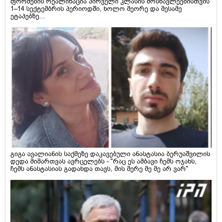
ფორმების რეალიზაცია პირველი კლასის მოსწავლეებისთვის
1–14 სექტემბრის პერიოდში, ხოლო მეორე და მესამე
ეტაპებზე...
გიგა ავალიანის საქმეზე დაკავებული ანასტასია ბერუაშვილის
დედა მიმართვას ავრცელებს - "რაც ეს ამბავი ჩემს ოჯახს,
ჩემს ანასტასიას გადახდა თავს, მის მერე მე მე არ ვარ"