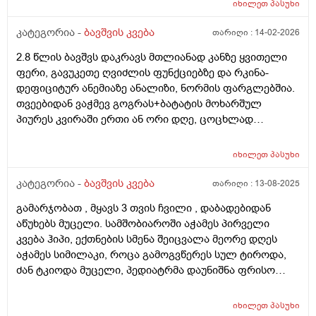
იხილეთ
პასუხი
იღებდა 90 გრ.ხოდა როცა ცლის საჭმელს ეტყობა რო
კიდევ უნდა,ამ საღამოთი არაფრით არ დაიძინა,90
კატეგორია -
ბავშვის კვება
თარიღი :
14-02-2026
გრამზე,გასულია სადღაც 1.30 წუთი და ეძებს საჭმელს
2.8 წლის ბავშვს დაკრავს მთლიანად კანზე ყვითელი
სოსკას ისე წოვს ლამის გახიოს და ასეთ დროს 120 გრ
ფერი, გავუკეთე ღვიძლის ფუნქციებზე და რკინა-
რო მივცეთ რამე დაშავდება?როცა მივეცით 120 გრ
დეფიციტურ ანემიაზე ანალიზი, ნორმის ფარგლებშია.
შეჭამა და კაი ნაქეიფარივით გატრუნული იყო და
თვეებიდან ვაჭმევ გოგრას+ბატატის მოხარშულ
ეძინა კარგად,რას გვირჩევთ არ აღებინებს და
პიურეს კვირაში ერთი ან ორი დღე, ცოცხლად
პირიქით ეძებს და გადავიყვანოთ პირდაპირ 120
მიირთმევს სტაფილოს დღეში ერთ პატარას, ნუ
გრამზე თუ შიგადაშიგ ვაჭამოთ 120 და ზოგჯერ 90?
სეზონზე მანდარინსაც საკმაოდ ბევრს მიირთმევდა.
როგორ ჯობია?და რას იტყვით კიდევ სიმილაკი
იხილეთ
პასუხი
შესაძლოა ამ ყველაფრისგან იყოს გამოწვეული? თუ
ნეოშური რომ ვაჭამოთ მაგალითად დღეში ერთი ან
სხვა რამე ანალიზი გავუკეთო კიდევ? ბავშვი აქტიურია
კატეგორია -
ბავშვის კვება
თარიღი :
13-08-2025
ორი ჭამა?ახალ დაბადებულზე მიცეს კლინიკაში და
განვითარებულია
დაკრისტალებული გავიდა კუჭშიო და ვერ მოინელაო
გამარჯობათ , მყავს 3 თვის ჩვილი , დაბადებიდან
და ახლა ისეა რო არც ბოთლებს იწუნებს ნებისმიერი
აწუხებს მუცელი. სამშობიაროში აჭამეს პირველი
სოსკიდან ჭამს ოღონდ ვაჭამოთ,პედიატრმა კი
კვება ჰიპი, ექთნების სმენა შეიცვალა მეორე დღეს
გვითხრა ისე რო ცოტა ბევრიაო 120 გრამიო მაგრამ
აჭამეს სიმილაკი, როცა გამოგვწერეს სულ ტიროდა,
გიჟადაა ქცეული და რავქნაათ?
ძან ტკიოდა მუცელი, პედიატრმა დაუნიშნა ფრისო
ვომმი, ვომმა კუჭში ძან შეკრა კენჭებივით და
კურკლებივით გადიოდა ბავშვი, დაუნიშნა პეპ აცე, პეპ
იხილეთ
პასუხი