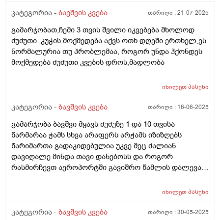
აცემ მუცელი ატკინა, მერე პიკოჯესტი, ფრისო
კომფორტ არ, ჰიპის კომფორტიც ვაჭამე,
კატეგორია -
ბავშვის კვება
თარიღი :
21-07-2025
ჰელიოლაქსი მივეცით შეკრულობის გამო და უარესად
გამარჯობათ,ჩემი 3 თვის შვილი იკვებება მხოლოდ
გააგიჟა. გაზების წამლები უარეს უშვრება. და ბოლოს
ძუძუთი ,კუჭის მოქმედება აქვს ოთხ დღეში ერთხელ,ეს
ფრისო მულტიო მიიღო კარგად, გაზები ისევ აწუხებს
ნორმალურია თუ პრობლემაა, როგორ უნდა ჰქონდეს
მაგრამ არ ტირის, ვაჭმევ ფრისო მულტიოს 2 თვიდან.
მოქმედება ძუძუთი კვების დროს,მადლობა
თხის რძეს აქებს ბევრი და როგორია??? . ორი კვირაა
როცა რძეს გადაყლაპავს მუცლიდან ისმის ხრიალის
ხმები და ბოლომდე არ ჭამდა, პედიატრმა დაუნიშნა
იხილეთ
პასუხი
ქვამატელი დღეში ორჯერ, მეოთხედი. დავალევინე
კატეგორია -
ბავშვის კვება
თარიღი :
16-06-2025
ერთი დღე მხოლოდ ერთხელ დღეში და დაიწყო ჭამა,
ათი დღის მერე ისევ ისე დაიწყო, დავალევინე კიდევ
გამარჯობა ბავშვი მყავს ძუძუზე 1 და 10 თვისა
და ჭამს ხუთი დღეა გასული, სულ ორჯერ მივეცი
წარმარაა ჭამს სხვა არაფერს არჭამს იზიზღებს
ქვამატელი და ანოტაციაში წავიკითხე რომ
წარიმართა გადაკიდებულია უკვე მეც ძალიან
ჩვილებისთვის არ წერია, ძალიან შემეშინდა,
დავიღალე მინდა თავი დანებოსს და როგორ
საყურადღებო ხომ არ არის? პედიატრი მარწმუნებს
რასმირჩევთ აეროპორტში გავიშრო წამლის დალევას
რომ ვენდო უსაფრთხოა. თქვენ რას მეტყვით?
რასიტყვით??
იხილეთ
პასუხი
კატეგორია -
ბავშვის კვება
თარიღი :
30-05-2025