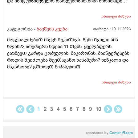
და ისიც უმნიშვნელო რაოდენობით.მისი ძირითადი
საკვებია კარტოფილი,მაკარონი,პილმენი და ე.წ "fast
food". ეს ყველაფერი მოხდა დროთა
იხილეთ
პასუხი
განმავლობაში.ყველაფერს მიირთმევდა და ბოლო 3
წელია,ფაქტიურად ჯანსაღს აღარაფერს
კატეგორია -
ბავშვის კვება
თარიღი :
19-11-2023
იღებს.ვერაფერს ვერ გავხდი.არანაირ ძალდატანებას
მოგესალმებიᲗ მაქვს ᲨეკიᲗხვა. Ჩემი Შვილი ამა
და წინააღმდეგობას აზრი არ აქვს.თვითონაც
წლის22 ნოემბერს ხდება 11 Თვის. ყველაფერს
განიცდის რომ ვუხსნი რა საფრთხისშემცველია
ვაᲭმევᲗ გარდა ცომეულის, მაკარონის. მაინტერესებს
მსგავსი კვება,მაგრამ არ შეუძლია ჭამოს სხვა
როდის ᲨეიᲫლება ᲨევᲗავაზო ხაᲭაპური? ხინკალი და
რამ.მირჩიეთ როგორ მოვიქცე.კვების ფსიქოლოგი ამ
მაკარონი? გᲗხოვᲗ მიპასუხოᲗ
კუთხით თუ მუშაობს რომ ჩავრთო?
იხილეთ
პასუხი
1
2
3
4
5
6
7
8
9
10
sponsored by
ContentRoom