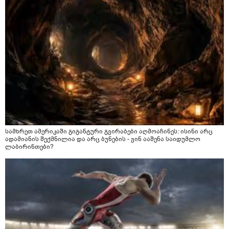
სამხრეთ ამერიკაში გიგანტური გვირაბები აღმოაჩინეს: ისინი არც
ადამიანის შექმნილია და არც ბუნების - ვინ ააშენა საიდუმლო
ლაბირინთები?