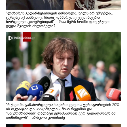
"ლაზარეს გადარჩენისთვის იბრძოლა, ხელს არ უშვებდა…
ცურვაც იქ ისწავლე, სადაც დაასრულე ყველაფერი
ხორციელი ცხოვრებიდან" – რას წერს ხობში დაღუპული
დედა-შვილის ახლობელი?
"რუსეთმა განახორციელა საქართველოს ტერიტორიების 20%-
ის ოკუპაცია და სააკაშვილის, მისი რეჟიმის და
"ნაცმოძრაობის" ღალატი ვერანაირად ვერ გადაფარავს ამ
დანაშაულს" - ირაკლი კობახიძე