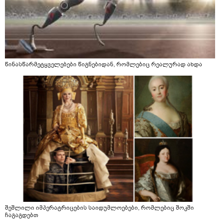
წინასწარმეტყველებები წიგნებიდან, რომლებიც რეალურად ახდა
შეშლილი იმპერატრიცების საიდუმლოებები, რომლებიც შოკში
ჩაგაგდებთ