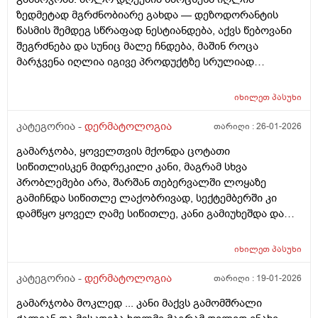
ზედმეტად მგრძნობიარე გახდა — დეზოდორანტის
წასმის შემდეგ სწრაფად ნესტიანდება, აქვს წებოვანი
შეგრძნება და სუნიც მალე ჩნდება, მაშინ როცა
მარჯვენა იღლია იგივე პროდუქტზე სრულიად
ნორმალურად რეაგირებს და მშრალია. სიწითლე ან
ტკივილი არ მაქვს, მაგრამ აშკარა ასიმეტრიაა
იხილეთ
პასუხი
რეაქციაში. მაინტერესებს, შეიძლება თუ არა ეს იყოს
კანის გაღიზიანება, ოფლის ჯირკვლების აქტივობის
კატეგორია -
დერმატოლოგია
თარიღი :
26-01-2026
სხვაობა ან სხვა დერმატოლოგიური მიზეზი ან
გამარჯობა, ყოველთვის მქონდა ცოტათი
როგორი ტიპის მოვლას მირჩევთ ვარ 17 წლის ბიჭი
სიწითლისკენ მიდრეკილი კანი, მაგრამ სხვა
ბევრი სხვადასხვა დეზოდორანტი მიხმარია და
პრობლემები არა, შარშან თებერვალში ლოყაზე
აღმოვაჩინე რო დეზოდორანტებში არ არის საქმე
გამიჩნდა სიწითლე ლაქობრივად, სექტემბერში კი
არამედ ჩემს მარცხენა იღლიაშია. მადლობა წინასწარ
დამწყო ყოველ ღამე სიწითლე, კანი გამიუხეშდა და
პასუხისთვის
წავედი დერმატოლოგთან, დამინიშნა დერმოდექსის
საწინააღმდეგო სახის დასააბნი 6 კვირის მანძილზე,
იხილეთ
პასუხი
როზამეტი დღეგმოშვებით და აზელაინის მჟავა 15%,
ამასთან ერთად ავენის ტოლარენს კონტროლი,
კატეგორია -
დერმატოლოგია
თარიღი :
19-01-2026
მითხრა, რომ მაქვს პაპულაპოსტულოზური როზაცეა,
გამარჯობა მოკლედ ... კანი მაქვს გამომშრალი
რაც დავიწყე მკურნალობა საშინლად მომემატა