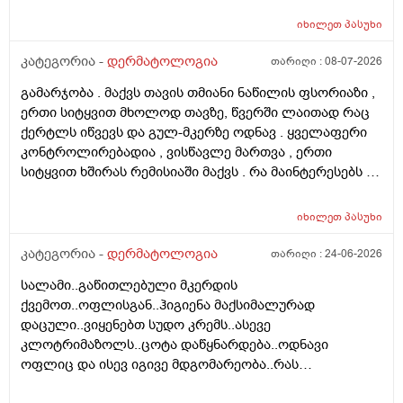
ასაკი და გენეტიკა , ზუსტად ვერ გეტყვით მაგრამ
იხილეთ
პასუხი
სკალპზე , დეზა ნაწილზე თმა მაქვს შეთხელებული და
შუბლის ხაზიც გადაწეულია უკვე აშკარად . ჩემი
კატეგორია -
დერმატოლოგია
თარიღი :
08-07-2026
შეკითხვა მდგომარეობს შემდეგში - თმის გადანერგვა ,
გამარჯობა . მაქვს თავის თმიანი ნაწილის ფსორიაზი ,
ჩამატება და გახშირება , თუ არის მიზანშეწონილი და
ერთი სიტყვით მხოლოდ თავზე, წვერში ლაითად რაც
გამართლებილი სკალპის ფსორიაზის დროს ? არ
ქერტლს იწვევს და გულ-მკერზე ოდნავ . ყველაფერი
მინდა რომ ამ პროცედურებმა კიდევ უფრო
კონტროლირებადია , ვისწავლე მართვა , ერთი
გამიღიანოს . თუ გააგრძელებს იმავე ფორმით
სიტყვით ხშირას რემისიაში მაქვს . რა მაინტერესებს -
არსებობას თანახმა ვარ ერთი სიტყით . მოკლედ
იმ ადგილებში სადაც არასდრის მქონია მაგ:ღაწვები ,
შეიძლება თუ არა თმის გადანერგვა სკალპის
კისერი , ყელი , მუცელი , საჯდომი , ხელი , ფეხი და ა.შ
ფსორიაზის დროს და არის თუ არა პრაქტიკაში ვინც
იხილეთ
პასუხი
თუ შეიძლება ეპილაციის კეთება . ვიკეთებდი ღაწვებსა
გაიკეთა , თმაც შეუნარჩუნდა და ფსორიაზიც არ
და ყელზე და დაახლოებით 2 წელია გავწყვიტე ,
კატეგორია -
დერმატოლოგია
თარიღი :
24-06-2026
გაღიზიანებულა კიდე უფრო . მადლონა წინასწარ !
ფსორიაზი დამეწყო დაახლოებით 10 წელი. 27 წლის
სალამი..გაწითლებული მკერდის
ვარ . ვიღაცამ მითხრა შესაძლოა ეპილაციამ
ქვემოთ..ოფლისგან..ჰიგიენა მაქსიმალურად
გააღიაზიანოს და მანდაც გამოვიდესო , შიშმა ამიტანა
დაცული..ვიყენებთ სუდო კრემს..ასევე
. სხვადასხვა ვერსია მესმის , ზოგი ამბობს არანაირი
კლოტრიმაზოლს..ცოტა დაწყნარდება..ოდნავი
ახალი კერების გაჩენა , ზოგიც კი პირიქით . იქნებ
ოფლიც და ისევ იგივე მდგომარეობა..რას
თქვენ მითხრათ ღირს გაგრძელება ? რისკი
გვირჩევთ..მადლობა ..
რამხელაა? მადლობა წინასწარ .