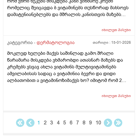
რომ ვხრი ხეკებს მისკდება კანი ვიხმარე კრემი
რომელიც შეიცავდა ბ ვიტამინებს თუსწორად მახსოვს
დამატენიანებლებს და მშრალის კანისთვის მაზებს
მაგრამ ისევ მიშრება ისევ მისკდება რა არის ამის
გამომწვევი მიზეზები ხშირი ხელების ბანვის გარდა და
იხილეთ
პასუხი
ხშირი ხელების ბანვის გარდა რა არის ამის
გამომწვევი მიზეზები ან რა სხვა დაავადებები
კატეგორია -
დერმატოლოგია
თარიღი :
15-01-2026
შეიძლება გამოიწვიოს ან იქნებ მირჩიოთ რაიმე ხელის
მოკლედ ხელები მაქვს საშინლად გამო.შრალი
კრემი
წარამარა მისკდება ვხმარობდი ათასნარ მაზებს და
კრემებს ვსვავ ახლა ვიტამინს მულტივიტამინებს
ამვილაბისას სადაც ა ვიტამინია ბევრი და დიდი
ალბათობით ა ვიტამინოზიმაქვს ხო? იმიტომ რომ 2
თვეა ესე ვარ რას აღარ ვისვამ მაგრან რამოდენიმე
დაბანვაზე მიუხეშდება და მისკდება შემდეგ და არის
იხილეთ
პასუხი
თუარა იმის შანსიამ დამსკდარი კანიდანრაიმე
ინფეწცია შემეჭრას ??
1
2
3
4
5
6
7
8
9
10