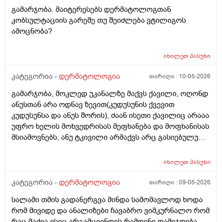
გამარჯობა. მაიტერესებს დერმატოლოგთან
კობსულტაციის გარეშე თუ შეიძლება ვტილიგოს
ამოცნობა?
იხილეთ
პასუხი
კატეგორია -
დერმატოლოგია
თარიღი :
10-05-2026
გამარჯობა, მოკლედ უკანალზე მაქვს ქავილი, ოღონდ
ანუსთან არა ოდნავ ზევით(კუდუსუნის ქვევით
კუდუსუნსა და ანუს შორის), ძაან ისეთი ქავილიც არააა
უფრო ხელის მოხვედრისას მეფხანება და მოფხანისას
მსიამოვნებს, ანუ ტკივილი არმაქვს არც გასიებულუ
არაა, 2 წლის წინ გავიკეთე პილონუდირ კისტის
ოპერაცია ანუ ბეწვის ჩაბრუნება(ლაზერით) მაგის მერე
იხილეთ
პასუხი
კვირაში მინიმუმ 4 ჯერ ვიბან მაგ ადგილს(მხოლოდ
წყლით) ანუ არამგონია რომ გამიმეორდეს. ჭიები
კატეგორია -
დერმატოლოგია
თარიღი :
09-05-2026
მყავდა და მაგანაც იცის ქავილი მაგრამ ანუსის
სალამი თმის გადანერგვა მინდა სამომავლოდ ხოდა
გარშემო, ჰემოროიდიც მაქვს ოდნავ, სოკო შეიძლება
რომ მივიდე და ანალიზები ჩავაბრო ვიმკურნალო რომ
იყოს? ან კანის გაღიზიანება?
რაც მაქვა ესეც არგამცვინდეს რამდენი დამიჯდება