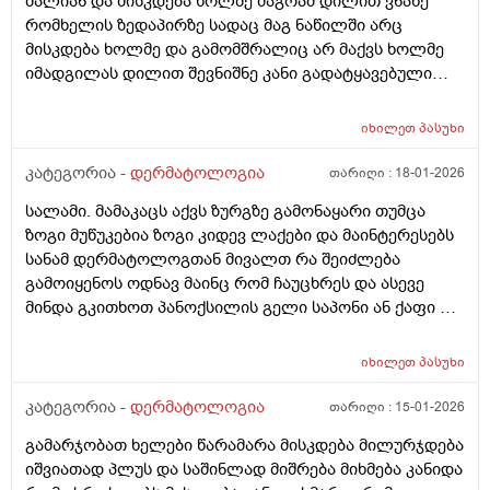
ძალიან და მისკდება ხოლმე მაგრამ დილით ვნახე
ლოყებზე გამონაყარი, სხაბოლოოდ დავიწყე
რომხელის ზედაპირზე სადაც მაგ ნაწილში არც
დოქსიციკლინის 100 მგ დალევა უკვე 10 დღეზე მეტია
მისკდება ხოლმე და გამომშრალიც არ მაქვს ხოლმე
და სახე უფრო ჩაწყნარდა, რა ვქნა როდის შევწყვიტო
იმადგილას დილით შევნიშნე კანი გადატყავებული
დალევა?
ხელი არაფერზე არ გამიკრავს ზუსტად ვიცირომ
გამჭროდა და რაგაცა მაგრამ ეს პატარა მერე
იხილეთ
პასუხი
გადიდდა სიგრძეში და იმ ადგილას ლურჯად ამოვიდა
თხლად კანზე რა შეიძლება იყოს
კატეგორია -
დერმატოლოგია
თარიღი :
18-01-2026
სალამი. მამაკაცს აქვს ზურგზე გამონაყარი თუმცა
ზოგი მუწუკებია ზოგი კიდევ ლაქები და მაინტერესებს
სანამ დერმატოლოგთან მივალთ რა შეიძლება
გამოიყენოს ოდნავ მაინც რომ ჩაუცხრეს და ასევე
მინდა გკითხოთ პანოქსილის გელი საპონი ან ქაფი თუ
არის ეფექტური? მადლობა
იხილეთ
პასუხი
კატეგორია -
დერმატოლოგია
თარიღი :
15-01-2026
გამარჯობათ ხელები წარამარა მისკდება მილურჯდება
იშვიათად პლუს და საშინლად მიშრება მიხმება კანიდა