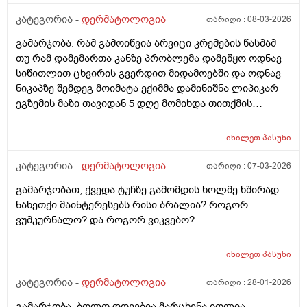
კატეგორია -
დერმატოლოგია
თარიღი :
08-03-2026
გამარჯობა. რამ გამოიწვია არვიცი კრემების წასმამ
თუ რამ დამემართა კანზე პრობლემა დამეწყო ოდნავ
სიწითლით ცხვირის გვერდით მიდამოებში და ოდნავ
ნიკაპზე შემდეგ მოიმატა ექიმმა დამინიშნა ლიპიკარ
ეგზემის მაზი თავიდან 5 დღე მომიხდა თითქმის
ამილაგა და შემდეგ ისევ თავიდან დამეწყო სიწითლე
და დაემატა წარბებს შორის . გავაგრძელე ეს ეგზემია
იხილეთ
პასუხი
მაზი მაგრამ უფრო მიუარესებდა და ახლა არაფერს
არ ვისმევ მაგრამ კანი მაქვს საშინლად გამომშრალი
კატეგორია -
დერმატოლოგია
თარიღი :
07-03-2026
და პერიოდულად ისევ მაქვს სიწითლე ვერ გავიგე
გამარჯობათ, ქვედა ტუჩზე გამომდის ხოლმე ხშირად
ზუსტად რა მჭირს მეშინია რაიმე კრემია წასმა რომ
ნახეთქი.მაინტერესებს რისი ბრალია? როგორ
უარესი არ დამემართოს რა შეიძლება გავაკეთო ?
ვუმკურნალო? და როგორ ვიკვებო?
იხილეთ
პასუხი
კატეგორია -
დერმატოლოგია
თარიღი :
28-01-2026
გამარჯობა. ბოლო დღეებია მარცხენა იღლია