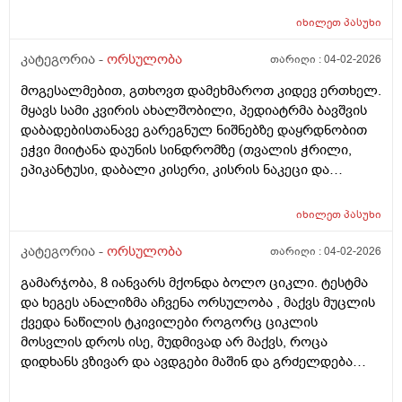
იხილეთ
პასუხი
კატეგორია -
ორსულობა
თარიღი :
04-02-2026
მოგესალმებით, გთხოვთ დამეხმაროთ კიდევ ერთხელ.
მყავს სამი კვირის ახალშობილი, პედიატრმა ბავშვის
დაბადებისთანავე გარეგნულ ნიშნებზე დაყრდნობით
ეჭვი მიიტანა დაუნის სინდრომზე (თვალის ჭრილი,
ეპიკანტუსი, დაბალი კისერი, კისრის ნაკეცი და
დაბალი ტონუსი), კვლევების შედეგად ბავშვს არ
აღმოაჩნდა გულის მანკი, ასევე სმენის პრობლემა და
იხილეთ
პასუხი
შინაგანი ორგანოების სხვა პათოლოგიები. გთხოვთ
მირჩიოთ ჯერ გენეტიკოსის კონსულტაცია მჭირდება
კატეგორია -
ორსულობა
თარიღი :
04-02-2026
თუ კარიოტიპის ანალიზი?
გამარჯობა, 8 იანვარს მქონდა ბოლო ციკლი. ტესტმა
და ხეგეს ანალიზმა აჩვენა ორსულობა , მაქვს მუცლის
ქვედა ნაწილის ტკივილები როგორც ციკლის
მოსვლის დროს ისე, მუდმივად არ მაქვს, როცა
დიდხანს ვზივარ და ავდგები მაშინ და გრძელდება
დაახლოებით 1 2 წუთი და შემდეგ მივლის , ასევე ღამე
რომ ვწევარ მაშინ მტკივა იგივე ხანგრძლივობიფ