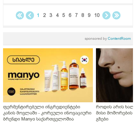
დეტრივიტს ორიათასიანს დღეში ორჯერ დილა
საღამოს 4 თვე,პროგრსტი დილის ორალურად
საღამოს სანთლის სახით საშოში,ნიუვიტი ორი თვე
1
2
3
4
5
6
7
8
9
10
ყიველდღე თითო თითო და დავი ჰა ოცი კვირის
განმავლობაში დღეში ორჯერ,დღეს გააჩერა ეს
დანიშნულება და ახალმა ექიმმა გამოუწერა სისხლის
sponsored by
ContentRoom
გამათხელებელი,პოტრომბინი გაუსინჯა პირველ
რიგში რაც არ გაგვისინჯია ამ ხნის განმავლობაში და
ზღვარზე ქონდა ისე რომ ლაბორანტმა გვითხრა
საყურადღებოა თორემ მერე საპრობლემო
გახდებაო,და ისედაც თვენახევარში ერთხელ
გვნახულობდა ის ძველი ექიმი,ინდომეტაზონის
სანთელი ოცი დღე ძილის წინ,უტროჟესტანი
საღამოს,კურანტილი სისხლის გამათხელებელი,ახლა
აქვს თავის ტკივილები,სხვა ჩვენება არააქვს და ასე
გვგონია დ ვიტამია გამოიწვიაო მარა ვირუსიც
ფერმენტირებული ინგრედიენტები
როდის არის ხალი
ქონდა,ვაგოსტაბილი თავის ტკივილისთვის,თქვენ რას
კანის მოვლაში - კორეული ინოვაციური
მისი მოშორების 
გვირჩევთ?როგორც გვითხარით ონლაინ ისე მიდის
ბრენდი Manyo საქართველოშია
გზები
ყველაფერი და ხალხს შეხება აქვთ პირდაპირ
პროცესთან და ისინი ვერ ხვდებიან.გმადლობთ
გაწეული დახმარებისთვის.