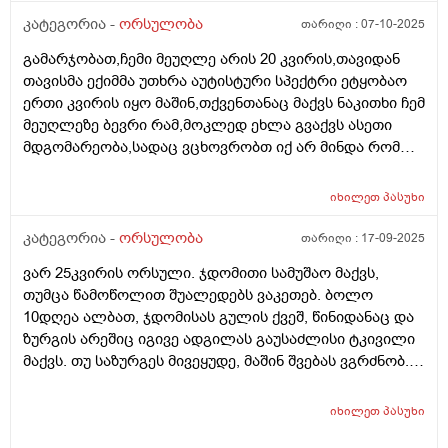
კატეგორია -
ორსულობა
თარიღი :
07-10-2025
გამარჯობათ,ჩემი მეუღლე არის 20 კვირის,თავიდან
თავისმა ექიმმა უთხრა აუტისტური სპექტრი ეტყობაო
ერთი კვირის იყო მაშინ,თქვენთანაც მაქვს ნაკითხი ჩემ
მეუღლეზე ბევრი რამ,მოკლედ ეხლა გვაქვს ასეთი
მდგომარეობა,სადაც ვცხოვრობთ იქ არ მინდა რომ
იმშობიაროს,გვინდა თბილისში,დავუკავშირდით
ექიმს,გაცვლაგგამოცვლის ფურცლი
იხილეთ
პასუხი
გაკეთებულია,ახალ ექიმს რომ უთხრა როგორც
მკურნალობდა ჩემი მეუღლე ძალიან გაკვირვებული
კატეგორია -
ორსულობა
თარიღი :
17-09-2025
დარჩა და ჩვენც ვნერვიულობთ ცოტა არ
ვარ 25კვირის ორსული. ჯდომითი სამუშაო მაქვს,
იყოს,ორსულობა მიდის ძალიან
თუმცა წამოწოლით შუალედებს ვაკეთებ. ბოლო
კარგად,გემახსოვრებით ალბათ მარიხუანას
10დღეა ალბათ, ჯდომისას გულის ქვეშ, წინიდანაც და
მომხმარებელი ვიყავი და გვეშინოდა ბავშვის
ზურგის არეშიც იგივე ადგილას გაუსაძლისი ტკივილი
ჯანმრთელობის მხრივ.თქვენ კი აგვიხსენით რომ
მაქვს. თუ საზურგეს მივეყუდე, მაშინ შვებას ვგრძნობ.
მარიხუანა ხელა უშლის ჩასახვას და არა ჩასახულ
ნაყოფს ხომ არ ავნებს, რა შეიძლება იყოს, რამე
ნაყოფსო,ეს ექიმი კიდევ გვაშინებდა ასე იქნება ისე
ორგანოს აწვება ამ დროს?
იქნევაო,მოკლედ არვიცი ყველას ინდივიდუალური
იხილეთ
პასუხი
მიდგომააქ თუ წესი ერთია ამ საკითხში ასმევდა