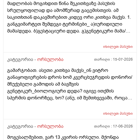
მადლობას მოგიხდით წინა შეკითხვაზე პასუხის
სრულყოფილად და ამომწურად გაცემისთვის. ამ
საკითხთან დაკავშირებით კიდევ ორი კითხვა მაქვს. 1.
განგვიმარტეთ შემდეგი ტერმინები_ ა)იურიდიული
მამა/დედა. ბ)გესტაციური დედა. გ)გენეტიკური მამა/
დედა. გ)ბიოლოგიური მამა/დედა. და
კიდევ_მსოფლიოს მრავალ ქვეყანაში აქტიურად
იხილეთ
პასუხი
მიმდინარეობს კვერცხუჯრედის დონორად ინვიტრო
თუ ხელოვნური განაყოფიერების ცენტრებში მომუშავე
კატეგორია -
ორსულობა
თარიღი :
15-07-2026
მედიცინის მუშაკების გამოყენება/დასაქმება. ეს
გამარჯობათ. ასეთი კითხვა მაქვს_ინ ვიტრო
რამდენად გავრცელებულია საქართველოში?
განაყოფიერების დროს ხომ კვერცხუჯრედის დონორი/
მჩუქებელი გამოდის ამ ბავშვის
გენეტიკურ_ბიოლოგიური დედა? იგივე ითქმის
სპერმის დონორზეც, ხო? (ანუ, იმ შემთხვევაში, როცა
თავისი სპერმით ან კვერცხუჯრედით ვერ ბადებს
წყვილი) და კიდევ_თუ მედიცინა აბორტს ჩასახული
იხილეთ
პასუხი
ბავშვის მკვლელობად აღიარებს, იგივე ითქმის ხო,
როცა ლაბორატორიაში, სინჯარაში
კატეგორია -
ორსულობა
თარიღი :
17-06-2026
განაყოფიერებული ემბრიონის დაბადება აღარ სურთ
მოგესალმებით, ვარ 13 კვირის ორსული. მქონდა
მის მშობლებს?