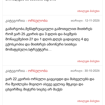
იხილეთ
პასუხი
კატეგორია -
ორსულობა
თარიღი :
12-11-2025
გამარჯობა,მენსტრუაციული გამოთვლით მითხრეს
რომ ვარ 25 კვირის და 3 დღის და ბავშვის
მონაცემებით 27 და 1 დღის,დღეს გადავიღე 4 დე
ექოსკოპია და მითხრეს ამიონური სითხეა
მომატებული,სტრუქტურა
არაეთგვაროვანიმღვრიე,მითხრეს რომ შანსი მაქ
ნაადრევი მშობიარობის,მაქვს ამ ბოლოს წელის
იხილეთ
პასუხი
ტკივილი ხშირად,ყრუ ტკივილი თირკმლებისბარეში
და ხაჭოსებრი გამონადენი,ნაცხის ანალიზმა კანდიდა
კატეგორია -
ორსულობა
თარიღი :
30-10-2025
აჩვენა ერთი თვის უკან,როგორ მოვიქცე?
ვარ 22 კვირის ორსული გავცივდი და მახველებს და
რა შეიძლება მივიღო ასევე ყელიც მტკივა და
ცხვირშიც მიჭერს სიცხე არ მაქვს
იხილეთ
პასუხი