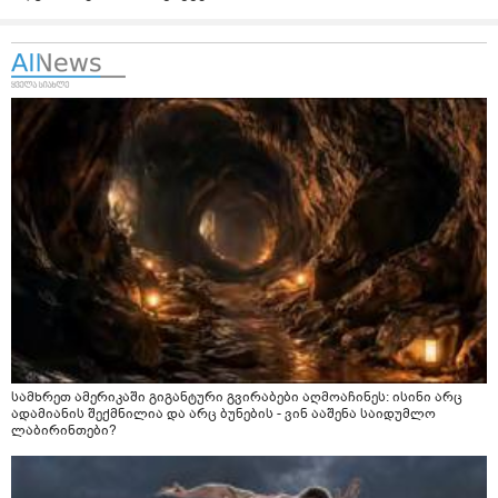
სამხრეთ ამერიკაში გიგანტური გვირაბები აღმოაჩინეს: ისინი არც
ადამიანის შექმნილია და არც ბუნების - ვინ ააშენა საიდუმლო
ლაბირინთები?