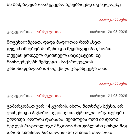
ან საშუალება რომ ვკვებო ბუნებრივად თუ ხელოვნური
კვება დავიწყოთ ? მადლობა წინასწარ !
იხილეთ
პასუხი
კატეგორია -
ორსულობა
თარიღი :
25-03-2026
მოგესალმებით, დიდი მადლობა რომ ასეთ
გულისხმიერებას იჩენთ და მუდმივად პასუხობთ
თქვენს ერთგულ მკითხველ პაციენტებს. მე
მაინტერესებს შემდეგი_(საქართველოს
კანონმდებლობით) თუ ქალი გადაწყვეტს მისი
კვერცხუჯრედის გაყინვას, რამდენი ხნის ვადითაა ეს
(კვერცხუჯრედის კრიოპრეზერვაცია) შესაძლებელი?
იხილეთ
პასუხი
და რამდენია ყოველთვიური გადასახადი? და ყველაზე
მნიშვნელოვანი შეკითხვა_თუ, დავუშვათ, საკუთარ
კატეგორია -
ორსულობა
თარიღი :
21-03-2026
გაყინული კვერცხუჯრედების ნაწილს ქალი
გამარჯობათ ვარ 14 კვირის. ახლა მითხრეს სქესი. არ
გამოიყენებს, გაყინული კიდევ ისევ მორჩება
ენახებოდა პატარა. აქეთ იქით ატრიალა. არც ფეხებს
კლინიკაში, ამ დროს შემდგომ როგორ განვითარდება
უშლიდა. ბოლოს დაინახა, შეიძლება რომ ამ დროს
სცენარი? რა ბედი ეწევა დარჩენილ გაყინულ
შეცდეს რადიოლოგი? მგონია რო ჭიპლარი ქონდა მაგ
კვერცხუჯრედებს?_თუ მათ ვადა გასდით,
დროს. სასქესო ჯირკვლები არ უჩანდა მხოლოდ