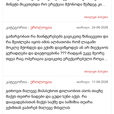
მინეტს მიკეთებდა რო ერექცია მქონოდა შემდეგ კი
მქონდა 10-15 წუთის გასვლიშემდეგ ძალიან კარგჰი
ერექცია მაგრამ გავგიჟდი დავისტრესე რავქნა
იხილეთ
პასუხი
მირჩიეთ
კატეგორია -
უროლოგია
თარიღი :
24-06-2026
გამარჯობათ რა მაინტერესებს გავიკეთე წინაცვეთა და
რა შეიძლება იყოს იმის ალბათობა რომ ლაგამი
მოკლე მქონდეს და ექიმს დავიწყოდეს ან არ მიექციოს
ყურადღება და დაეტოვებინა ??? რადგან უკვე მეორე
თვეა რაც ოპერაცია გავიკეთე ერექცირებული როცა
მაქვს დაქაჩვისას 1 სანტიმეტრით ჩამოდის მხოლოდ
ასევე არაერექციულ დროსაც სადღაც ეგრე 1
იხილეთ
პასუხი
სანტიმეტრი სანტიმეტნახევარი ჩამოდის ხოლო
ერექცირებულის დროს უბრალოდ მერე გარშემოც
კატეგორია -
უროლოგია
თარიღი :
17-06-2026
სივდება და რომ ვქაჩავ პატარაზე თავიც ოდნავ
გთხოვთ მალევე მიპასუხოთ დილაობით ასოს თავზე
იქაჩება ხოლმე და ცოტა დაჭიმვასაც ვგრძნობსავით
მაქვს თეთრი ნადები და ცუდი სუნი აქვს. რა
ლაგამის არეში
დაავადებასთან მაქვს საქმე და საშიშია თუარა.
ექიმთან ვაპირებ მალევე მისვლას