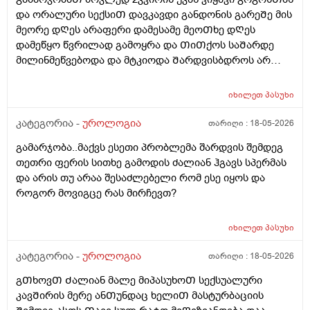
და ორალური სექსიᲗ დავკავდი განდონის გარეᲨე მის
მეორე დᲦეს არაფერი დამესამე მეოᲗხე დᲦეს
დამეწყო წვრილად გამოყრა და ᲗიᲗქოს საᲨარდე
მილინმეწვებოდა და მტკიოდა Შარდვისბდროს არ
მეწვებოდა მარა პენისი Თავის რაᲦაც ერᲗი
კონკრეტული ადგილი მტკიოდა. მერე ვისხავდი
იხილეთ
პასუხი
მირამისტინს და მაკმირორს ვისვავდი და და გამიარა
რო ვᲨარდავდი Შარდი Შიგ რᲩებოდაა წვეᲗები
კატეგორია -
უროლოგია
თარიღი :
18-05-2026
ვგრდზნობდი და რომ ვᲨარდავდი კიდე ვგრᲫნობდი
გამარჯობა..მაქვს ესეთი პრობლემა შარდვის შემდეგ
Ჩერდებოდა Შარდიმერე ᲗიᲗქოს გამიარაა არც
თეთრი ფერის სითხე გამოდის ძალიან ჰგავს სპერმას
გამონაყრის ქავილი არ მქონდა არაფერი არაფეტი
და არის თუ არაა შესაძლებელი რომ ესე იყოს და
აგარ მაწუხებდა ამტკივილმა და რაგაცებმა 2დᲦეᲨი
როგორ მოვიგცე რას მირჩევთ?
გაიარა მერე ისევ სხვასᲗან დავკავდი უბრალოდ
მასტურბაციიᲗ (გოგოსᲗან ) და რომ
მიმასტურბირებდა განდონის გარეᲨე და გავაᲗავე მის
იხილეთ
პასუხი
მერე სახლᲨინრომივედი ასოს Ძირის კანზე წიᲗელი
კატეგორია -
უროლოგია
თარიღი :
18-05-2026
წერტილი გამიᲩნდა ერᲗი და ასოს Თავის კანის
გვერდზეც ორი წიᲗელი წერტილი ტკივილი არ
გᲗხოვᲗ Ძალიან მალე მიპასუხოᲗ სექსუალური
მტკიოდა ეგ რაგააცა დაარც მექავებოდა მარა ესე
კავᲨირის მერე ანᲗუნდაც ხელიᲗ მასტურბაციის
ყველაფერი გაᲦიზიანება Თუა ესე ყოველი Თუნდაც