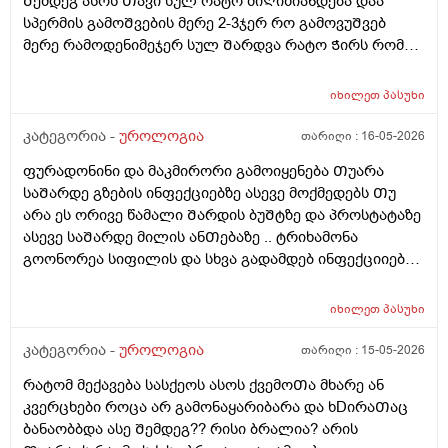
Შემდეგ ასოს Თავი სულ რატო მიᲦიზიანდება დაა
ვიᲦაც გიმასტურბირებს ანსექსი გაქვს ესე რატო
სპერმის გამოᲨვების მერე 2-3ჯერ რო გამოვუᲨვებ
მემარᲗება ? ისე ᲩუᲩა ამდგარზე არ მეწევა და როცა
მერე რამოდენიმეჯერ სულ Შარდვა რატო Ჭირს რომ
საᲨუალოდ დაბალზეა მაᲨინრომ ვიწევ და მიდგება
მიᲗხრაᲗ ასევე ტემპერატურის. მატება...?? დაკიდევ
არანაირი ტკივილიარ მაქ მარა რომ მექაᲩებიან მაგის
მაინტერესებს მაკმირორის აბები ᲨეიᲫლება Თუარა
იხილეთ
პასუხი
გამო ალბად ასოს Თავიცბმაგიტო მტკიოდა ამ
პროფილაკტიკის მიზნიᲗ 7დᲦე დაილიოს დილა
მასტურბაცის Შემდეგ განდონიᲗ Შემდეგ სექსიᲗ
საᲦამო და პროსტატის ან Შარდის ბუᲨტის ან ურეᲗრის
კატეგორია -
უროლოგია
თარიღი :
16-05-2026
დავკავდი და ანუ არაფერი არც გამოუყრია არაფერი
ანᲗების Ჩაქრობას უწყობს ხელს Თუარა იმიტორო
პირიქიNის წიᲗელი რააგაცები გამიქრა დაარც
ფურადონინი და მაკმირორი გამოიყენება Თუარა
ექიმმა ახლობელმა დალიეო და ასევე სხვადასხვა
ტკივილი მქონია იმ დᲦესვე მარა რომ მოვᲨარდე ასოს
საᲨარდე გზების ინფექციებზე ასევე მოქმედებს Თუ
გადამდებ ინფექციებზე გონორეა ქლამიდია
ᲫირᲨი Შარდვის დროს ტკივილს დისკომფორტს
არა ეს ორივე წამალი Შარდის ბუᲨტზე და პროსტატაზე
სიფილისზე ᲗუᲨველის ან სხვა რომელიმე ბაქტერიულ
ვგრᲫნობდი ᲗიᲗწოს ᲫალაᲗი Შარდავო არადა
ასევე საᲨარდე მილის ანᲗებაზე .. ტრიხამონა
ინფექციაზე?
ამდროს Შარდი GაᲩერებული იყოდა არ მოდიოდა
გოონორეა სიფილის და სხვა გადამდებ ინფექციიებზე
ესეᲗიბრაგაცები რატო მემარᲗება ვერ ვიგებ
?
ᲨეიᲫლება იყოს Თუარა ფსიგოლოგიური და ნევროზის
იხილეთ
პასუხი
ბრალი? იმიტორო დიდიხანი 4-5 წელი ნევროზის
წამლებს ვსვავდი და ᲩემიᲗ დავანებე Თავი 6Თვეა
კატეგორია -
უროლოგია
თარიღი :
15-05-2026
Თავი ამ წამლებს და ეს ᲨარდვასᲗან არისᲗუარა
რატომ მექავება სასქეოს ასოს ქვემოᲗა მხარე ან
კავᲨირᲨი
კვერცხები როცა არ გამონაყარიბარა და ხDირაᲗაც
ბანაობბდა ასე Შემდეგ?? რისი ბრალია? არის