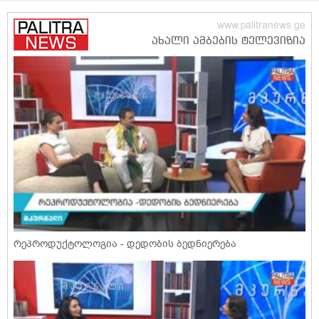
რეპროდუქტოლოგია - დედობის ბედნიერება