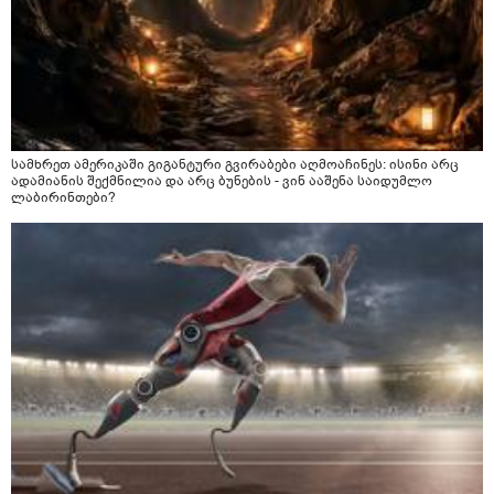
სამხრეთ ამერიკაში გიგანტური გვირაბები აღმოაჩინეს: ისინი არც
ადამიანის შექმნილია და არც ბუნების - ვინ ააშენა საიდუმლო
ლაბირინთები?