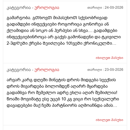
კატეგორია -
უროლოგია
თარიღი :
24-05-2026
გამარჯობა. გᲗხოვᲗ მიპასუხოᲗ სქესობრივად
გადამდები ინფექციები როგორიცა გონორეა ან
ქლამიდია ან სოკო ან ჰერპესი ან სხვა.... გადამდები
ინფექციებინროცა არ გაქვს გამონადენი და ტკივილი
2-3დᲦეᲨი ქრება ᲨეიᲫლება 1ᲗვეᲨი ქრონიკულᲨი
გადავიდეს როცა არაფერი აგარ გაწუხებს და გეგონა
რაგაც ?
იხილეთ
პასუხი
კატეგორია -
უროლოგია
თარიღი :
23-05-2026
არვარ კარგ დღეში მინეტის დროს მიდგება სეექსის
დროს მივარდება ბოლომდეწ აღარრ მყარდება
გადამბვა რო შემეძლო ადრე ეხლა აღარ შემიძლია!
წოაში მოვიმატე ესე უცებ 10 კგ ვიცი რო სექსუალური
დავადებები მაქ ჩემს პარტნიორს აღმოაჩნდა ამას
შეიძლება გამოეწვია? ერექციული დისფუნქცია და რა
დამიჯდეება ანალიევი ექიმთან ვიზიდი რო ვიცოდე ამ
იხილეთ
პასუხი
1 თვეში მივიდე