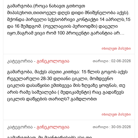
ორგანიზმის/ჯანმრთელობის რომელ თავისებურებებზე
გამარჯობა.(როცა ნახავთ გთხოვთ
რომ დავუშვათ, ზოგიერთ ქალბატონს მეტი
მიპასუხოთ,თითოეულ დღეს დიდი მნიშვნელობა აქვს).
რაოდენობა აქვთ მათ ორგანიზმში
მქონდა პირველი სქესობრივი კონტაქტი 14 აპრილს,15
კვერცხუჯრედებისა, დაბადების პროცესიდან და ზოგს
და 16 შემდგომ. (ოვულაციის პერიოდში) დაცული
კი მცირე? მადლობთ!
იყო,მაგრამ ვიცი რომ 100 პროცენტი გარანტია არ
არსებობს. მენსტრუაცია(ყოველ შემთხვევაში მე ასე
ვფოქრობ რადგანაც Implantation bleeding არსებობს და
იხილეთ
პასუხი
არ მინდა ავირიო) მქონდა 24 რიცხვში,როგორც
ჩვეულებრივ 3-4 დღე,მაგრამ ადრე
კატეგორია -
გინეკოლოგია
თარიღი :
02-06-2026
მომივიდა,ველოდებოდი 1 კვირის ან 10 დღის მერე.
გამარჯობა, მაქვს ასეთი კითხვა: 15 წლის გოგოს აქვს
მალევე ვირუსი შემხვდა,სიცხე,გულისრევის
რეგულარული 28-30 დღიანი ციკლი, მომდევნო
შეგრძნებაც მქონდა. მალევე გავიკეთე
ციკლის დასაწყისი ემთხვევა მის ზღვაზე ყოფნას, თუ
ტესტი,უარყოფითი იყო. ეგ უცნაური შეგრძნება
არის რამე საშუალება ( მედიკამენტი) რაც გადაწევს
რამოდენიმე დღე მქონდა. ახლა მენტრუაციას
ციკლის დაწყების თარიღს? გამდლობთ
ველოდები,მაგრამ არ მომივიდა,შუალედი 28-32 დღე
მაქვს ხოლმე და ახლა გადაცდენაა. (მოგზაურობა
მოქმედებსო,2 კვირის წინ სხვა ქალაქში გავემგვაზრე
იხილეთ
პასუხი
და იქ ვარ 10 საათის სავალი), 3 დღის წინ ტესტი
კატეგორია -
გინეკოლოგია
თარიღი :
30-05-2026
გავიკეთე ისევ უარყოფითია. შემდეგი 1 კვირის
განმავლობაში ვერ ვახერხებ მისვლას ექიმთან. არის
გამარჯობათ, მე მაინტერესებს ასე თი