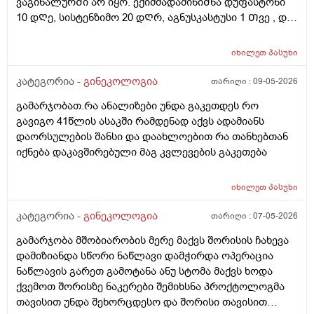
ვაგინალურᲨი არ იყო. ექიმმადამინიᲨნა დუფასტონი
10 დᲦე, სისტენზიმო 20 დᲦრ, აგნუსკასტუსი 1 Თვე , და
ციკლის მერე გაფამოწმება ეხოზე.
რამდენადსაყურადᲦებოა და Თუ დაეხმარება ეს
იხილეთ
პასუხი
წამლევი გაწოვაᲨი. Თუსხვა ექიმს მივმარᲗო?
კატეგორია -
გინეკოლოგია
თარიღი :
09-05-2026
გამარჯობათ.რა ანალიზები უნდა გაკეთდეს რო
გავიგო 41წლის ასაკში რამდენად აქვს ადამიანს
დაორსულების შანსი და დაახლოებით რა თანხებთან
იქნება დაკავშირებული მაგ კვლევების გაკეთება
იხილეთ
პასუხი
კატეგორია -
გინეკოლოგია
თარიღი :
07-05-2026
გამარჯობა მშობიარობის მერე მაქვს შორისის ჩახევა
დამიზიანდა სწორი ნაწლავი დამჭირდა ოპერაცია
ნაწლავის გარეთ გამოტანა ანუ სტომა მაქვს ხოდა
ქვემოთ შორისზე ნაკერები შემიხსნა პროქტოლოგმა
თავისით უნდა შეხორცდესო და შორისი თავისით