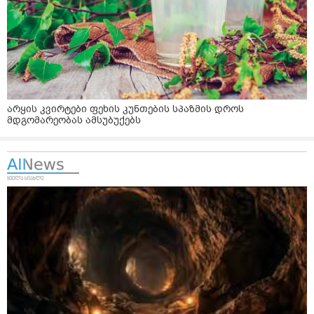
არყის კვირტები ფეხის კუნთების სპაზმის დროს
მდგომარეობას ამსუბუქებს