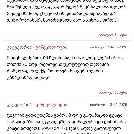
მკურნალობის შედეგად ჩამოვიდა 3 სმ-ზე(2 თვის წინ).
მას შემდეგ კვლავაც ვაგრძელებ მკურნალობას(ვიღებ
რეაფემს პროგესტერონის დასაბალანსებლად და
დისტრეპტაზას). სავარაუდოდ ახლა კისტა უფრო
შემცირებული უნდა იყოს. (2 კვირაში მაქვს ექიმთან
ვიზიტი) მსურს აპარატული მასაჟის - ენდოსფერო
იხილეთ
პასუხი
თერაპიის ჩატარება, რომელიც მთელ სხეულზე
კეთდება და ვიბრაციის მეშვეობით აუმჯობესებს
კატეგორია -
გინეკოლოგია
თარიღი :
14-05-2026
სისხლის მიმოქცევასა და ლიმფოდრენაჟს.
მოგესალმებით. 50 წლის ასაკში ფოლიკულების რ-ბა
მაინტერესებს, მუცლის არეზე დასაშვებია ეს
თითმის 0-მდე. ღეროვანი უჯრედებით თერაპია
პროცედურა?
რამდენად ეფექტური იქნება საკვერცხეების
გასაჯანსაღებლად?
იხილეთ
პასუხი
კატეგორია -
გინეკოლოგია
თარიღი :
13-05-2026
ციკლის გადაცდენის გამო , 8 დᲦე გადამიცდა ტესტი
უარყიფიᲗი იყო, გავიკეᲗე ვაგინალური და დამიწერა
კისტა ზომებიᲗ 29/20 მმ . 6 ᲗვიᲗ ადრე გადაᲦებულ