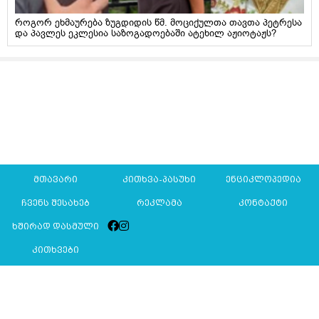
როგორ ეხმაურება ზუგდიდის წმ. მოციქულთა თავთა პეტრესა
და პავლეს ეკლესია საზოგადოებაში ატეხილ აჟიოტაჟს?
მთავარი
კითხვა-პასუხი
ენციკლოპედია
ჩვენს შესახებ
რეკლამა
კონტაქტი
ხშირად დასმული
კითხვები
Mkurnali.ge © 2016 ყველა უფლება დაცულია
მასალების გადაბეჭდვა/რეპროდუცირება აკრძალულია,
იხილეთ
მასალის გამოყენების პირობები