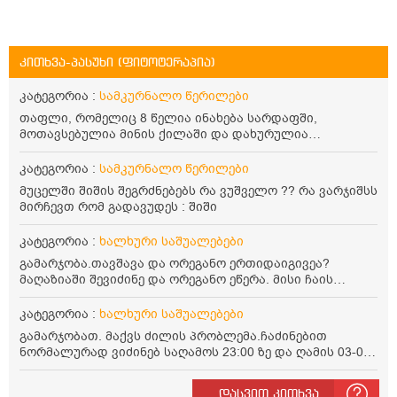
კითხვა-პასუხი (ფიტოტერაპია)
კატეგორია :
სამკურნალო წერილები
თაფლი, რომელიც 8 წელია ინახება სარდაფში,
მოთავსებულია მინის ქილაში და დახურულია
პლასტმასის სახურავით. ექნება თუ არა შენარჩუნებული
სასარგებლო თვისებები და შეიძლება თუ არა მისი
კატეგორია :
სამკურნალო წერილები
მირთმევა? გმადლობთ.
მუცელში შიშის შეგრძნებებს რა ვუშველო ?? რა ვარჯიშსს
მირჩევთ რომ გადავუდეს : შიში
კატეგორია :
ხალხური საშუალებები
გამარჯობა.თავშავა და ორეგანო ერთიდაიგივეა?
მაღაზიაში შევიძინე და ორეგანო ეწერა. მისი ჩაის
დალევის წესი მაინტერესებს.რისთვის არის კარგი?
წავიკითხე რომ: 1 ჭიქა თბილ წყალში ჩავყაროთ 1 ჩაის
კატეგორია :
ხალხური საშუალებები
კოვზი დაქუცმაცებული და გამხმარი ორეგანო და
გამარჯობათ. მაქვს ძილის პრობლემა.ჩაძინებით
გავაჩეროთ 10-15 წუთი, მივიღოთო ჭამიდან 1-2 საათში.
ნორმალურად ვიძინებ საღამოს 23:00 ზე და ღამის 03-00
მიზანი: ანტიოქსიდანტური და ანთების საწინააღმდეგო
ან 04:00 საათზე მეღვიძება და მერე ვერ ვიძინებ
თვისება. სწორია ეს ინფორმაცია? უკუჩვენება რა აქვს
ვერაფრით.რამე ხალხური საშუალება თუ არის ამ
და ბრონქულ ასთმას თუ შველის ორეგანოს ჩაი?
დასვით კითხვა