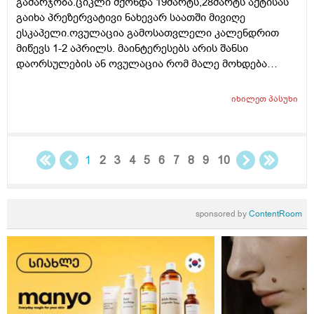
გამარჯობა.ციკლი მქონდა 19მარტს,28მარტს აქტისას
გაიხა პრეზერვატივი ნახევარ საათში მივიღე
ესკაპელი.ოვულაცია გამოსათვლელი კალენდრით
მიწევს 1-2 აპრილს. მაინტერესებს არის შანსი
დაორსულების ან ოვულაცია რომ მალე მოხდება
ჰქონდა წამლის დალევას აზრი?ამასთან შერეულ
კვებაზე მყავს ბავშვი ხშირდ ვერ ვთავაზობ და იქნებ
იხილეთ
პასუხი
ძუძუთი კვებაც დაეხმაროს არ ჩასახვას.მადლობა.
1
2
3
4
5
6
7
8
9
10
sponsored by
ContentRoom