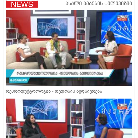
რეპროდუქტოლოგია - დედობის ბედნიერება