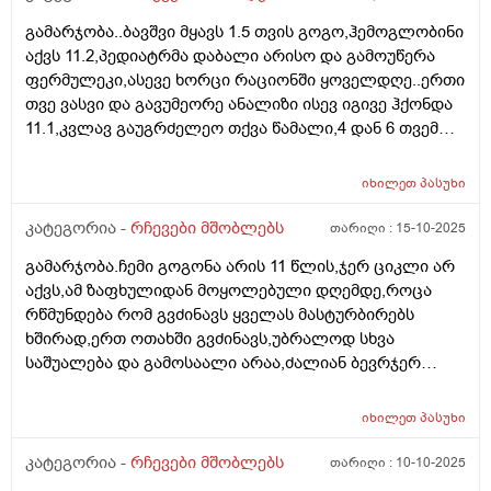
გამარჯობა..ბავშვი მყავს 1.5 თვის გოგო,ჰემოგლობინი
აქვს 11.2,პედიატრმა დაბალი არისო და გამოუწერა
ფერმულეკი,ასევე ხორცი რაციონში ყოველდღე..ერთი
თვე ვასვი და გავუმეორე ანალიზი ისევ იგივე ჰქონდა
11.1,კვლავ გაუგრძელეო თქვა წამალი,4 დან 6 თვემდე
მკურნალობენ ამ წამლითო...ბავშვს არუყვარს დალევა
ხან. სვავს ხან არა,..მართლა დაბალია 11.1
იხილეთ
პასუხი
მაჩვენებელი? ვნერვიულობ
კატეგორია -
რჩევები მშობლებს
თარიღი :
15-10-2025
გამარჯობა.ჩემი გოგონა არის 11 წლის,ჯერ ციკლი არ
აქვს,ამ ზაფხულიდან მოყოლებული დღემდე,როცა
რწმუნდება რომ გვძინავს ყველას მასტურბირებს
ხშირად,ერთ ოთახში გვძინავს,უბრალოდ სხვა
საშუალება და გამოსაალი არაა,ძალიან ბევრჯერ
ველაპარაკე მშვიდად,უკვე ყელში რომ ამომივიდა
ყვირილზე გადავედი,არასასიამოვნოა მისი ეს ქცევა..
იხილეთ
პასუხი
მივიღებ რჩევებს როგორ მოვიქცე ასეთ შემთხევაში
კატეგორია -
რჩევები მშობლებს
თარიღი :
10-10-2025