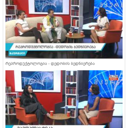
რეპროდუქტოლოგია - დედობის ბედნიერება