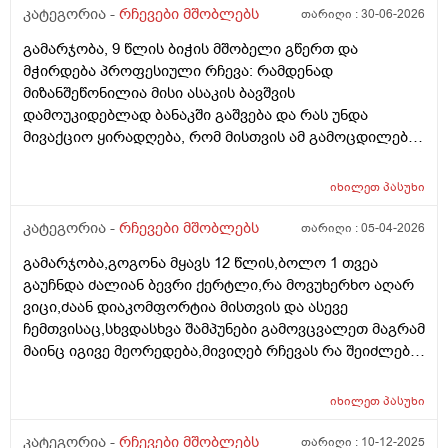
კატეგორია -
რჩევები მშობლებს
თარიღი :
30-06-2026
გამარჯობა, 9 წლის ბიჭის მშობელი გწერთ და
მჭირდება პროფესიული რჩევა: რამდენად
მიზანშეწონილია მისი ასაკის ბავშვის
დამოუკიდებლად ბანაკში გაშვება და რას უნდა
მივაქციო ყირადღება, რომ მისთვის ამ გამოცდილებამ
პოზიტიურად ჩაიაროს. თავად ბავშვს წასვლა უნდა,
თუმცა ცოტა ეშინია, რომ მშობლების გარეშე,
იხილეთ
პასუხი
შეიძლება გაუჭირდეს. აქამდე ოჯახის წევრების
გარეშე არსად ყოფილა და ამიტომ ძალიან მიჭირს
კატეგორია -
რჩევები მშობლებს
თარიღი :
05-04-2026
გადაწყვეტილების მიღება....წინასწარ უღრმესი
გამარჯობა,გოგონა მყავს 12 წლის,ბოლო 1 თვეა
მადლობა გამოხმაურებისთვის. პ.ს. ბავშვი არ აქვს
გაუჩნდა ძალიან ბევრი ქერტლი,რა მოვუხერხო აღარ
კომუნიკაციის პრობლემა, თუმცა ცოტა მორიდებულია
ვიცი,ძაან დიაკომფორტია მისთვის და ასევე
და არ არის დამოუკიდებლობას მიჩვეული.
ჩემთვისაც,სხვდასხვა შამპუნები გამოვცვალეთ მაგრამ
მაინც იგივე მეორედება,მივიღებ რჩევას რა შეიძლება
მოვიმოქმედოთ სხვა..
იხილეთ
პასუხი
კატეგორია -
რჩევები მშობლებს
თარიღი :
10-12-2025