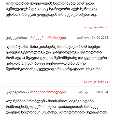
სტრიდორია ყოველთვის ხმაურიანად ხომ უნდა
სუნთქვადეს? და ვისაც სტრიდორი აქვს სუნთქვავ
უჭირთ? რადგან ყოვეკთვის არ აქვს ეს ხმები, თუ
რამეზე წუხს ან რაღაც მაშაინ აქვა და მაგ დროს
ძალიან ეზნიქება ყელთან და გულმკერდთან.
იხილეთ
პასუხი
კატეგორია -
რჩევები მშობლებს
თარიღი :
07-08-2024
-გამარჯობა. წინა კითხვაზე მიოასუხეთ რომ ბავშვი
ვაჩვენი ნევროლოგს და კარდიოლოგს (სტრიდორი
რომ აქცს) მყავდა გულის შემოწმებაზე და ყველაფერი
კარგად აქვსო, ასევე ნევროლოგთან პლუს
ნეიროსკოპიაზეც ყველაფერი კარგადააო. სხვა რა
შეიძლება ვქნა ? ფილტვებს როგორ უმოწმებენ 2 თვის
ბავშვს?
იხილეთ
პასუხი
კატეგორია -
რჩევები მშობლებს
თარიღი :
03-08-2024
-თუ ჩემშია პრობლემა მითხარით, ბავშვი ხდება
რამოდენიმე დღეში 2 თვის. დაბადებიდან მალევე
დაეწყო ხმაურიანი სუნთქვა, სტრიდორიაო პედიატრმა.