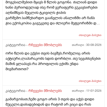
მოგესალმებით მყავს 8 წლის გოგონა. ძალიან დიდი
ხანი პერიოდულად ისე რომ ვერაფერს ვუკავსირებთ
აღნიშნვას მუცლის ტკივილს ჭიპის
გარშემო.სამწუხარდო გაანვლის ანალიზში არ ჩანს
ჭია.ექოსკოპია გავუკეთე და ძლიერი მეტეორიზმი და
ოდნავ გადიდებული ნაღვლის ბუშტი გვითხრეს.
კვებით იკვებება ნორმალურად. იქნებ მირჩიოთ რა
იხილეთ
პასუხი
კვლევები შეიძლება ჩავუტარა ან რომელ
სპეციალისტს მივმართო.
კატეგორია -
რჩევები მშობლებს
თარიღი :
30-08-2025
ორი წლის და ექვსი თვის ბავშვს,რომელიც არის
აქტიური,ლაპარაკობს სდის დორბლი..თუ სევახსენებთ
მაშინ ყლაპავს.რა პროფილის ექიმს უნდა
მივმართოთ?
იხილეთ
პასუხი
კატეგორია -
რჩევები მშობლებს
თარიღი :
17-07-2025
გამარჯობათ,ჩემი გოგო არის 3 თვის და აქვს დიდი
მუცელი,დაბადებიდან და რატომ არ ვიცი და რას