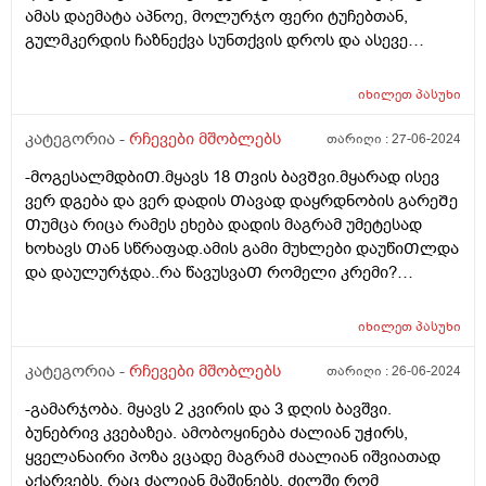
ამას დაემატა აპნოე, მოლურჯო ფერი ტუჩებთან,
გულმკერდის ჩაზნექვა სუნთქვის დროს და ასევე
ყელთან. მყავდა ორ ლარინგოლოგთან - ორივემ
სიცილკისკისით გამომიშვა, ეს არაფერია, გაუვლის,
იხილეთ
პასუხი
უმეტესობას აქვსო. მყავდა ნეიროსკოპიაზე ჟანგბადი
კარგად მიეწოდება ტვინს, ახლა გულის ექოსკოპიაზე
კატეგორია -
რჩევები მშობლებს
თარიღი :
27-06-2024
მიმყავს. უბრალოდ მართლა ვერ მომისვენია მაინც,
-მოგესალმდბიᲗ.მყავს 18 Თვის ბავᲨვი.მყარად ისევ
გუგლში ვკითხულობ რომ ბავშვი გადაუდებელ
ვერ დგება და ვერ დადის Თავად დაყრდნობის გარეᲨე
დახმარებას საჭიროებს თუ სუნთქვის დროს
Თუმცა რიცა რამეს ეხება დადის მაგრამ უმეტესად
გულმკერდი ეზნიქება ასევე ყელთან და თუ აქვს
ხოხავს Თან სწრაფად.ამის გამი მუხლები დაუწიᲗლდა
აპნოეო და რაღა ვქნა არ ვიცი, ისევ მივიყვანო ვინმე
და დაულურჯდა..რა წავუსვაᲗ რომელი კრემი?
სხვასთან? ანუ თითქოს როგორც კი გაიგებენ
დაბეᲟილიბამ რომ გაუაროს?
სტრიდორიაო უი ეგ არაფერი ბუნებრივიაო, და
სტრიდორი ხომ ნიშნავს იმას რომ ბავშვს ან
იხილეთ
პასუხი
ლარინგომალაცია აქვს ან ტრაქეომალაცია, აშკარად
კატეგორია -
რჩევები მშობლებს
თარიღი :
26-06-2024
დიდ ძალას ატანს სუნთქვის დროს. როგორ მოვიქცე?
-გამარჯობა. მყავს 2 კვირის და 3 დღის ბავშვი.
ბუნებრივ კვებაზეა. ამობოყინება ძალიან უჭირს,
ყველანაირი პოზა ვცადე მაგრამ ძაალიან იშვიათად
აქარვებს. რაც ძალიან მაშინებს. ძილში რომ