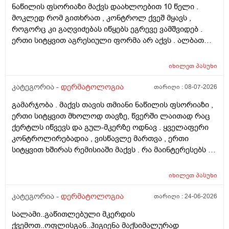
ნაწილის ფსორიაზი მაქვს დაახლოებით 10 წელი .
მოკლედ რომ გითხრათ , კონტროლ ქვეშ მყავს ,
როგორც კი გაღვიძებას იწყებს ეგრევე ვამშვიდებ .
ერთი სიტყვით აგრესიული ფორმა არ აქვს . ალბათ
ფსორიაზმაც მოახდინა გავლენა და კიდე დამატებული
ასაკი და გენეტიკა , ზუსტად ვერ გეტყვით მაგრამ
იხილეთ
პასუხი
სკალპზე , დეზა ნაწილზე თმა მაქვს შეთხელებული და
შუბლის ხაზიც გადაწეულია უკვე აშკარად . ჩემი
კატეგორია -
დერმატოლოგია
თარიღი :
08-07-2026
შეკითხვა მდგომარეობს შემდეგში - თმის გადანერგვა ,
გამარჯობა . მაქვს თავის თმიანი ნაწილის ფსორიაზი ,
ჩამატება და გახშირება , თუ არის მიზანშეწონილი და
ერთი სიტყვით მხოლოდ თავზე, წვერში ლაითად რაც
გამართლებილი სკალპის ფსორიაზის დროს ? არ
ქერტლს იწვევს და გულ-მკერზე ოდნავ . ყველაფერი
მინდა რომ ამ პროცედურებმა კიდევ უფრო
კონტროლირებადია , ვისწავლე მართვა , ერთი
გამიღიანოს . თუ გააგრძელებს იმავე ფორმით
სიტყვით ხშირას რემისიაში მაქვს . რა მაინტერესებს -
არსებობას თანახმა ვარ ერთი სიტყით . მოკლედ
იმ ადგილებში სადაც არასდრის მქონია მაგ:ღაწვები ,
შეიძლება თუ არა თმის გადანერგვა სკალპის
კისერი , ყელი , მუცელი , საჯდომი , ხელი , ფეხი და ა.შ
ფსორიაზის დროს და არის თუ არა პრაქტიკაში ვინც
იხილეთ
პასუხი
თუ შეიძლება ეპილაციის კეთება . ვიკეთებდი ღაწვებსა
გაიკეთა , თმაც შეუნარჩუნდა და ფსორიაზიც არ
და ყელზე და დაახლოებით 2 წელია გავწყვიტე ,
კატეგორია -
დერმატოლოგია
თარიღი :
24-06-2026
გაღიზიანებულა კიდე უფრო . მადლონა წინასწარ !
ფსორიაზი დამეწყო დაახლოებით 10 წელი. 27 წლის
სალამი..გაწითლებული მკერდის
ვარ . ვიღაცამ მითხრა შესაძლოა ეპილაციამ
ქვემოთ..ოფლისგან..ჰიგიენა მაქსიმალურად
გააღიაზიანოს და მანდაც გამოვიდესო , შიშმა ამიტანა