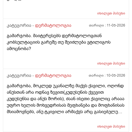
იხილეთ
პასუხი
კატეგორია -
დერმატოლოგია
თარიღი :
11-05-2026
გამარჯობა. მაიტერესებს დერმატოლოგთან
კობსულტაციის გარეშე თუ შეიძლება ვტილიგოს
ამოცნობა?
იხილეთ
პასუხი
კატეგორია -
დერმატოლოგია
თარიღი :
10-05-2026
გამარჯობა, მოკლედ უკანალზე მაქვს ქავილი, ოღონდ
ანუსთან არა ოდნავ ზევით(კუდუსუნის ქვევით
კუდუსუნსა და ანუს შორის), ძაან ისეთი ქავილიც არააა
უფრო ხელის მოხვედრისას მეფხანება და მოფხანისას
მსიამოვნებს, ანუ ტკივილი არმაქვს არც გასიებულუ
არაა, 2 წლის წინ გავიკეთე პილონუდირ კისტის
ოპერაცია ანუ ბეწვის ჩაბრუნება(ლაზერით) მაგის მერე
იხილეთ
პასუხი
კვირაში მინიმუმ 4 ჯერ ვიბან მაგ ადგილს(მხოლოდ