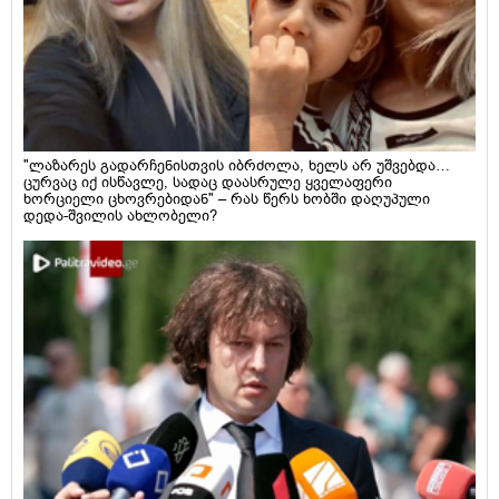
"ლაზარეს გადარჩენისთვის იბრძოლა, ხელს არ უშვებდა…
ცურვაც იქ ისწავლე, სადაც დაასრულე ყველაფერი
ხორციელი ცხოვრებიდან" – რას წერს ხობში დაღუპული
დედა-შვილის ახლობელი?