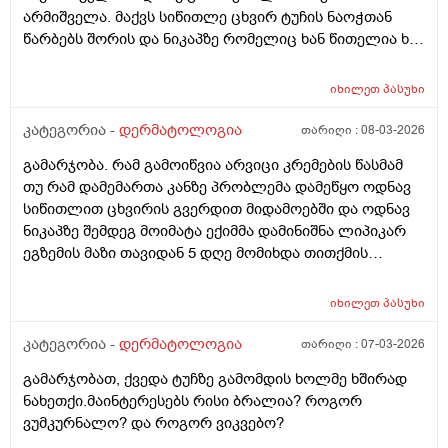
არმიშველა. მაქვს სიწითლე ცხვირ ტუჩის ნაოჭთან
წარბებს შორის და ნიკაპზე რომელიც ხან წითელია ხან
ძალიან გამომშრალი და მექერცლება. თუ შეგიძლიათ
მირჩიეთ რა მაზი შემიძლია გამოვიყენო. მადლობა
იხილეთ
პასუხი
კატეგორია -
დერმატოლოგია
თარიღი :
08-03-2026
გამარჯობა. რამ გამოიწვია არვიცი კრემების წასმამ
თუ რამ დამემართა კანზე პრობლემა დამეწყო ოდნავ
სიწითლით ცხვირის გვერდით მიდამოებში და ოდნავ
ნიკაპზე შემდეგ მოიმატა ექიმმა დამინიშნა ლიპიკარ
ეგზემის მაზი თავიდან 5 დღე მომიხდა თითქმის
ამილაგა და შემდეგ ისევ თავიდან დამეწყო სიწითლე
და დაემატა წარბებს შორის . გავაგრძელე ეს ეგზემია
იხილეთ
პასუხი
მაზი მაგრამ უფრო მიუარესებდა და ახლა არაფერს
არ ვისმევ მაგრამ კანი მაქვს საშინლად გამომშრალი
კატეგორია -
დერმატოლოგია
თარიღი :
07-03-2026
და პერიოდულად ისევ მაქვს სიწითლე ვერ გავიგე
გამარჯობათ, ქვედა ტუჩზე გამომდის ხოლმე ხშირად
ზუსტად რა მჭირს მეშინია რაიმე კრემია წასმა რომ
ნახეთქი.მაინტერესებს რისი ბრალია? როგორ
უარესი არ დამემართოს რა შეიძლება გავაკეთო ?
ვუმკურნალო? და როგორ ვიკვებო?