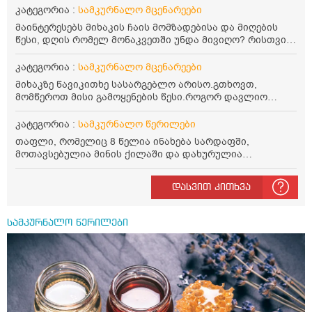
წავიკითხე რომ: 1 ჭიქა თბილ წყალში ჩავყაროთ 1 ჩაის
კატეგორია :
სამკურნალო მცენარეები
კოვზი დაქუცმაცებული და გამხმარი ორეგანო და
მაინტერესებს მიხაკის ჩაის მომზადებისა და მიღების
გავაჩეროთ 10-15 წუთი, მივიღოთო ჭამიდან 1-2 საათში.
წესი, დღის რომელ მონაკვეთში უნდა მივიღო? რისთვის
მიზანი: ანტიოქსიდანტური და ანთების საწინააღმდეგო
არის სასარგებლო და უკუჩვენება თუ აქვს
თვისება. სწორია ეს ინფორმაცია? უკუჩვენება რა აქვს
კატეგორია :
სამკურნალო მცენარეები
და ბრონქულ ასთმას თუ შველის ორეგანოს ჩაი?
მიხაკზე წავიკითხე სასარგებლო არისო.გთხოვთ,
მომწეროთ მისი გამოყენების წესი.როგორ დავლიო
მიხაკის ჩაი. ასევე მაინტერესებს ლეიკოციტები მაქვს
ოდნავ დაბალი და წავიკითხე ლეიკოციტების დონეს
კატეგორია :
სამკურნალო წერილები
მაღლა წევსო და ასეა?
თაფლი, რომელიც 8 წელია ინახება სარდაფში,
მოთავსებულია მინის ქილაში და დახურულია
პლასტმასის სახურავით. ექნება თუ არა შენარჩუნებული
სასარგებლო თვისებები და შეიძლება თუ არა მისი
დასვით კითხვა
მირთმევა? გმადლობთ.
სამკურნალო წერილები