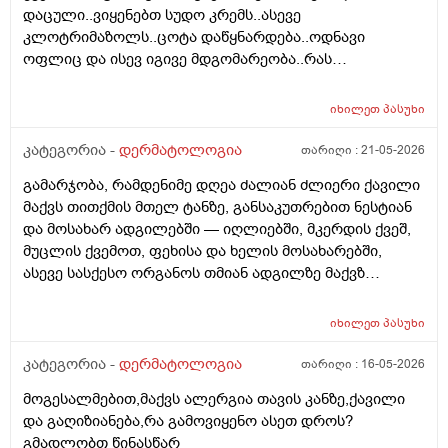
დაცული..ვიყენებთ სუდო კრემს..ასევე
. სხვადასხვა ვერსია მესმის , ზოგი ამბობს არანაირი
კლოტრიმაზოლს..ცოტა დაწყნარდება..ოდნავი
ახალი კერების გაჩენა , ზოგიც კი პირიქით . იქნებ
ოფლიც და ისევ იგივე მდგომარეობა..რას
თქვენ მითხრათ ღირს გაგრძელება ? რისკი
გვირჩევთ..მადლობა ..
რამხელაა? მადლობა წინასწარ .
იხილეთ
პასუხი
კატეგორია -
დერმატოლოგია
თარიღი :
21-05-2026
გამარჯობა, რამდენიმე დღეა ძალიან ძლიერი ქავილი
მაქვს თითქმის მთელ ტანზე, განსაკუთრებით ნესტიან
და მოსახარ ადგილებში — იღლიებში, მკერდის ქვეშ,
მუცლის ქვემოთ, ფეხისა და ხელის მოსახარებში,
ასევე სასქესო ორგანოს თმიან ადგილზე მაქვზ
საშინელი ქავილი. ასევე მაქვს გამონაყარი და
გაღიზიანება თავზე და ყურებში. ქავილი ზოგჯერ
იხილეთ
პასუხი
ძალიან ძლიერია და კანი მიღიზიანდება.
მაინტერესებს, რისი ბრალი შეიძლება იყოს და რას
კატეგორია -
დერმატოლოგია
თარიღი :
16-05-2026
მირჩევთ? ადრე მქონდა ეგზემა და გამიარა მაგრამ
მოგესალმებით,მაქვს ალერგია თავის კანზე,ქავილი
მაინც ბრუნდება დროდადრო
და გაღიზიანება,რა გამოვიყენო ასეთ დროს?
გმადლობთ წინასწარ