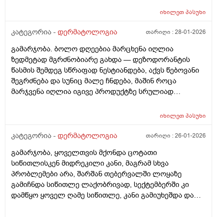
იხილეთ
პასუხი
კატეგორია -
დერმატოლოგია
თარიღი :
28-01-2026
გამარჯობა. ბოლო დღეებია მარცხენა იღლია
ზედმეტად მგრძნობიარე გახდა — დეზოდორანტის
წასმის შემდეგ სწრაფად ნესტიანდება, აქვს წებოვანი
შეგრძნება და სუნიც მალე ჩნდება, მაშინ როცა
მარჯვენა იღლია იგივე პროდუქტზე სრულიად
ნორმალურად რეაგირებს და მშრალია. სიწითლე ან
ტკივილი არ მაქვს, მაგრამ აშკარა ასიმეტრიაა
იხილეთ
პასუხი
რეაქციაში. მაინტერესებს, შეიძლება თუ არა ეს იყოს
კანის გაღიზიანება, ოფლის ჯირკვლების აქტივობის
კატეგორია -
დერმატოლოგია
თარიღი :
26-01-2026
სხვაობა ან სხვა დერმატოლოგიური მიზეზი ან
გამარჯობა, ყოველთვის მქონდა ცოტათი
როგორი ტიპის მოვლას მირჩევთ ვარ 17 წლის ბიჭი
სიწითლისკენ მიდრეკილი კანი, მაგრამ სხვა
ბევრი სხვადასხვა დეზოდორანტი მიხმარია და
პრობლემები არა, შარშან თებერვალში ლოყაზე
აღმოვაჩინე რო დეზოდორანტებში არ არის საქმე
გამიჩნდა სიწითლე ლაქობრივად, სექტემბერში კი
არამედ ჩემს მარცხენა იღლიაშია. მადლობა წინასწარ
დამწყო ყოველ ღამე სიწითლე, კანი გამიუხეშდა და
პასუხისთვის
წავედი დერმატოლოგთან, დამინიშნა დერმოდექსის
საწინააღმდეგო სახის დასააბნი 6 კვირის მანძილზე,