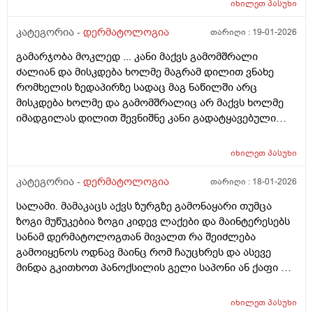
იხილეთ
პასუხი
როზამეტი დღეგმოშვებით და აზელაინის მჟავა 15%,
ამასთან ერთად ავენის ტოლარენს კონტროლი,
კატეგორია -
დერმატოლოგია
თარიღი :
19-01-2026
მითხრა, რომ მაქვს პაპულაპოსტულოზური როზაცეა,
გამარჯობა მოკლედ ... კანი მაქვს გამომშრალი
რაც დავიწყე მკურნალობა საშინლად მომემატა
ძალიან და მისკდება ხოლმე მაგრამ დილით ვნახე
ლოყებზე გამონაყარი, სხაბოლოოდ დავიწყე
რომხელის ზედაპირზე სადაც მაგ ნაწილში არც
დოქსიციკლინის 100 მგ დალევა უკვე 10 დღეზე მეტია
მისკდება ხოლმე და გამომშრალიც არ მაქვს ხოლმე
და სახე უფრო ჩაწყნარდა, რა ვქნა როდის შევწყვიტო
იმადგილას დილით შევნიშნე კანი გადატყავებული
დალევა?
ხელი არაფერზე არ გამიკრავს ზუსტად ვიცირომ
გამჭროდა და რაგაცა მაგრამ ეს პატარა მერე
იხილეთ
პასუხი
გადიდდა სიგრძეში და იმ ადგილას ლურჯად ამოვიდა
თხლად კანზე რა შეიძლება იყოს
კატეგორია -
დერმატოლოგია
თარიღი :
18-01-2026
სალამი. მამაკაცს აქვს ზურგზე გამონაყარი თუმცა
ზოგი მუწუკებია ზოგი კიდევ ლაქები და მაინტერესებს
სანამ დერმატოლოგთან მივალთ რა შეიძლება
გამოიყენოს ოდნავ მაინც რომ ჩაუცხრეს და ასევე
მინდა გკითხოთ პანოქსილის გელი საპონი ან ქაფი თუ
არის ეფექტური? მადლობა
იხილეთ
პასუხი