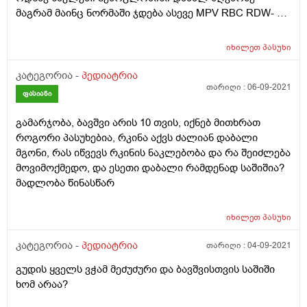
მაგრამ მაინც ნორმაში ჯდება ასევე MPV RBC RDW- CV
დაბალი, MCH MCV PLT WBC მაღალი.
ფიზიოლორიურად გამვითარება ნორმალური მაგრამ
იხილეთ
პასუხი
მითხრა რომ შიდა ქალის წნევა აქვს მომატებული აქვს
ჩამავალი მზის სინდრომი მგონი ასე ეძახიან და აქვს
კატეგორია -
პედიატრია
ალერგია, ჭამსა ულაქტოზო ნუტრილონს რომელიც
თარიღი :
06-09-2021
ფასიანი
თურმე მაინც შეიცავს მცირე რაოდენობით ლაქტოზას
და განავალი ჰქონდა მუქი მწვანე ასევე ამოქაფება
გამარჯობა, ბავშვი არის 10 თვის, იქნებ მითხრათ
ღებინება შეგვიცვალა კვებაც და გადავედით ჰუმანა ეს
როგორი პასუხებია, რკინა აქვს ძალიან დაბალი
ელზე რომელიც კარგად მიიღო ბავშვმა მაინტერესებს
მგონი, რას იწვევს რკინის ნაკლებობა და რა შეიძლება
როგორ შეაფასებთ ბავშვის მდგომარეობას და კიდევ
მოვიმოქმედო, და ესეთი დაბალი რამდენად საშიშია?
ერთი შეკითხვა მაქვს ბავშვი სამ თვემდე იყო
მადლობა წინასწარ
სოფელში არ აწუხებდა ოფლოანობა და რაც
ჩამოვიყვანე ქალაქში საშინლად დაეწყო თავის
იხილეთ
პასუხი
ოფლიამობა განსალუთრებით ძილის დროს
ტემპერატურა ოთახში ნორმალურია აცვია
კატეგორია -
პედიატრია
თარიღი :
04-09-2021
ადექვატურად სიცხეს ვუზიმავ არ აქვს. მაგრამ თავი
ისველდება საშინლად ძილიდან ყვირილითაც
გუდის ყველს ვჭამ მეძუძური და ბავშვისთვის საშიში
გაუღვიძია თითქოს შეშინებულია რაღაცით. და ბეჭები
ხომ არაა?
ზურგი და თმა შაშინლად სველი ძალიან ვნერვიულობ