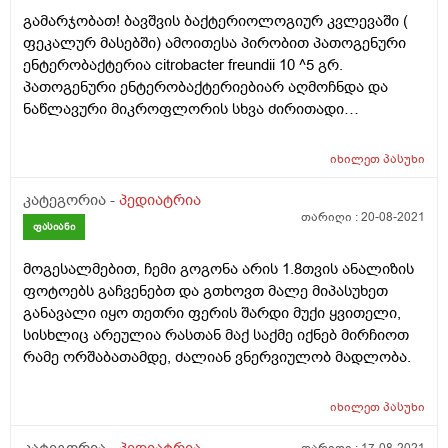
ბავშვს 3 დღე მოუწია ანტიბიოტიკოთერაპია დედის
გამარჯობათ! ბავშვის ბაქტერიოლოგიურ კვლევაში (
საშარდე გზის ინფექციის გამო (დაბადებიდან 3 დღე),
ფეკალურ მასებში) ამოითესა პირობით პათოგენური
დედა იყო 1 კვირა ცეფრიაქსონის ჯგუფის
ენტერობაქტერია citrobacter freundii 10 ^5 გრ.
ანტიბიოტიკზე. ეს ხომ არ გამოიწვევდა ბავშვის ძვლის
პათოგენური ენტერობაქტერიებიარ აღმოჩნდა და
ტვინზე რამე პრობლემას?? დაბადებიდან გასულია 1
ნაწლავური მიკროფლორის სხვა ძირითადი
თვე.
მაჩვენებელი ნორმაშია. არის თუ არა საშიში და
საყურადღებო?
იხილეთ
პასუხი
კატეგორია -
პედიატრია
თარიღი :
20-08-2021
ფასიანი
მოგესალმებით, ჩემი გოგონა არის 1.8თვის ანალიზის
ფოტოებს გაჩვენებთ და გთხოვთ მალე მიპასუხეთ
განავალი იყო თეთრი ფერის შარდი მუქი ყვითელი,
სისხლიც არეულია რასთან მაქ საქმე იქნებ მირჩიოთ
რამე ორშაბათამდე, ძალიან ვნერვიულობ მადლობა.
იხილეთ
პასუხი