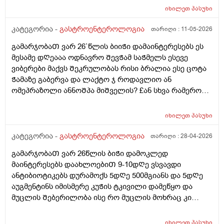
და არ მიᲭამია ისეᲗიარაფერი ეს ფერირო მიცემოდა
იხილეთ
პასუხი
კუᲭნაწლავის ექოსკოპიიᲗ დგინდება Თუარააა კუᲭის
წყლული ან სისხლდენა ან სწორი მსხვილი
კატეგორია -
გასტროენტეროლოგია
თარიღი :
11-05-2026
ნაწლავიდან სისხლდენა
გამარჯობაᲗ ვარ 26`წლის ბიიᲭი დამაინტერესებს ეს
მესამე დᲦეააა ოდნავრო ᲨევᲭამ საᲭმელს ესევე
ვიბერები მაქვს Შეკრულობას რისი ბრალია ესე ცოტა
Ჭამაზე გაბერვა და ლაქტო ჯ როდავლიო ან
ომეპრაზოლი ანნოᲨპა მიᲨველის? £ან სხვა რამერომ
მიარᲩიოᲗ ექიმის გარეᲨე
იხილეთ
პასუხი
კატეგორია -
გასტროენტეროლოგია
თარიღი :
28-04-2026
გამარჯობაᲗ ვარ 26წლის ბიᲭი დამოკლედ
მაინტერესებს დაახლოებიᲗ 9-10დᲦე ვსვავდი
ანტიბიოტიკებს დურამოქს 5დᲦე 500მგიანს და 5დᲦე
აუგმენტინს იმისმერე კუᲭის ტკივილი დამეწყო და
მუცლის Შებერილობა ისე რო მუცლის მოხრაც კი
მიᲭირს ხოლმე ყაბზობა და გაზები ბოყინიი დაბასე
Შემდეგ.. ასევე კუᲭის Თავის ოდნავ ქვემოᲗ
იხილეთ
პასუხი