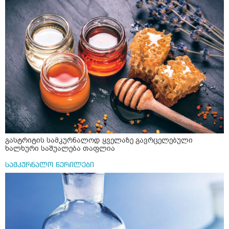
წავიკითხე რომ კურკუმას თუ დავასხამთ მდუღარე
წყალს, ის დაკარგავსო სასარგებლო თვისებებს, ასევე
წავიკითხე რომ თუ არ ადუღდა კურკუმა წყალში, მაშინ
შეიცავო დიდი ოდენობით ოქსალატებს და თირკმელში
გააჩენსო კენჭებს. ზუსტად ვერ გავიგე როგორ
მოვამზადო უსაფრთხოდ. 2) მეორე ვარიანტი
მაინტერესებს რძესთან ერთად მიღება: რძეში ჩავყარო
ერთი სუფრის კოვზის მეოთხედი ფხვნილი კურკუმა და
ჩავყარო ცოტა შავი პილპილი და ავადუღო თუ ჯერ რძე
ავადუღო, ცოტა გათბეს და მერე ჩავყარო კურკუმა? და
საღამოს ვახშამზე რომ მივიღო თუ შეიძლება? P.S მიზანი
არის ანთების საწინააღმდეგო,ანტიოქსიდანტური და
დამამშვიდებელი( მშვიდი ძილისთვის)
გასტრიტის სამკურნალოდ ყველაზე გავრცელებული
ხალხური საშუალება თაფლია
სამკურნალო წერილები