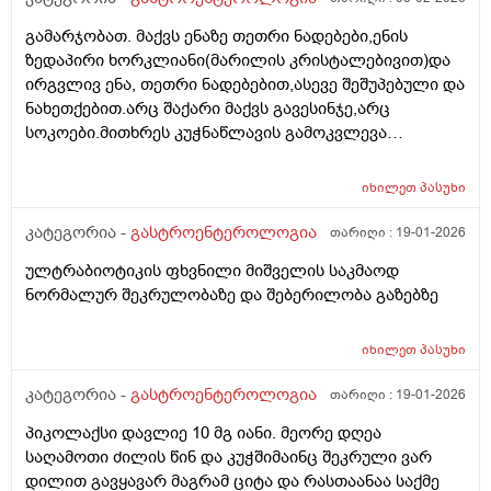
გამარჯობათ. მაქვს ენაზე თეთრი ნადებები,ენის
ზედაპირი ხორკლიანი(მარილის კრისტალებივით)და
ირგვლივ ენა, თეთრი ნადებებით,ასევე შეშუპებული და
ნახეთქებით.არც შაქარი მაქვს გავესინჯე,არც
სოკოები.მითხრეს კუჭნაწლავის გამოკვლევა
აუხილებლადო.იცის ესეთი აედეგი კიჭნაწლავის
პრობლემებმა?არადა, არ მაწუხებს საერთოდ
იხილეთ
პასუხი
არაფერი კუჭნაწლავში. რა სახის გამოკვლევები უნდა
ჩავიტარო?
კატეგორია -
გასტროენტეროლოგია
თარიღი :
19-01-2026
ულტრაბიოტიკის ფხვნილი მიშველის საკმაოდ
ნორმალურ შეკრულობაზე და შებერილობა გაზებზე
იხილეთ
პასუხი
კატეგორია -
გასტროენტეროლოგია
თარიღი :
19-01-2026
პიკოლაქსი დავლიე 10 მგ იანი. მეორე დღეა
საღამოთი ძილის წინ და კუჭშიმაინც შეკრული ვარ
დილით გავყავარ მაგრამ ციტა და რასთაანაა საქმე