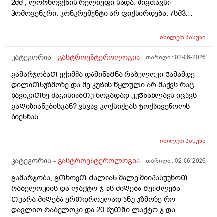
2მმ , ლორწოვქნის რელიეფი სადა. შიგთავსი
ჰომოგენური. კონკრემენტი არ ფიქსირდება. 7სმ3
დეფორმული ეს რისი ზომაა? და დეფორმული
საშიშია? ამ პასუხით კენჭი ხომ არარის? 11 წლის
იხილეთ
პასუხი
გოგოს ექოსკოპიაა
კატეგორია -
გასტროენტეროლოგია
თარიღი :
02-06-2026
გამარჯობაᲗ ექიმმა დამინიᲨნა რაბელოკი Ჭამამდე
დილიᲗნუზმოზე და მე კუᲭის წყლული არ მაქვს რაც
წავიკიᲗხე მაგისიაბᲗუ ზოგადად კუᲭნაწლავს იცავს
გაᲦიზიანებისგან? ვსვავ კოქსიქეას ტოქსივენოლს
ბიენზას
იხილეთ
პასუხი
კატეგორია -
გასტროენტეროლოგია
თარიღი :
02-06-2026
გამარჯობა, გᲗხოვᲗ Ძალიან მალე მიიპასუუხოᲗ
რაბელოკიის და ლაქტო-ჯ-ის მიᲦება ᲨეიᲫლება
Თუარა მიᲦება ერᲗდროულად ანუ უზმოზე რო
დავლიო რაბელოკი და 20 წუᲗᲨი ლაქტო ჯ და