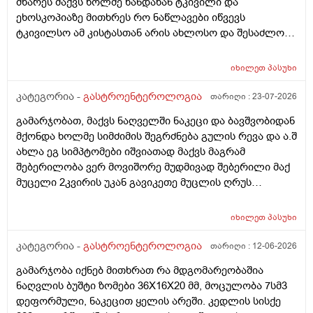
მხარეს მაქვს ხოლმე ხანდახან ტკივილი და
ეხოსკოპიაზე მითხრეს რო ნაწლავები იწვევს
ტკივილსო ამ კისტასთან არის ახლოსო და შესაძლოა
დისკომფორტს ეს გიქმნიდესო და რამდენად სწორია?
შებერილობა მაწუხებს მუდმივად და ნამდვილად მაგის
იხილეთ
პასუხი
ბრალია? ან რა მეთოდებს შეიძლება მივმართო რო
ცოტა შევიმსუბუქო მდგომარეობა ან ვარჯიშით ან
კატეგორია -
გასტროენტეროლოგია
თარიღი :
23-07-2026
წამლით ან რამე ნაყენით სანამ ექიმთან
გამარჯობათ, მაქვს ნაღველში ნაკეცი და ბავშვობიდან
მივალ.ძლიერი ტკივილები არ მაქვს. მადლობა დიდი
მქონდა ხოლმე სიმძიმის შეგრძნება გულის რევა და ა.შ
ახლა ეგ სიმპტომები იშვიათად მაქვს მაგრამ
შებერილობა ვერ მოვიშორე მუდმივად შებერილი მაქ
მუცელი 2კვირის უკან გავიკეთე მუცლის ღრუს
ეხოსკოპია და ყველაფერი კარგად მქონდა მხოლოდ
ნაწლავის შებერილობა გამოჩნდა მაგრამ მუცლის ხან
იხილეთ
პასუხი
მარცხენა მხარეს ხან მარჯვენა მხარეს მტკივა ხოლმე
და ხანდახან უფრო ამოსუნთვაზე.შესაძლოა სტრესის
კატეგორია -
გასტროენტეროლოგია
თარიღი :
12-06-2026
ბრალიც არის მაგრამ როგორ შეიძლება რო
გამარჯობა იქნებ მითხრათ რა მდგომარეობაშია
ვუმკურნალო ამ შებერილობას და ნაზლავების რაიმე
ნაღვლის ბუშტი ზომები 36X16X20 მმ, მოცულობა 7სმ3
დაზიანება რომ ყოფილიყო ეხოსკოპიაზე ხომ
დეფორმული, ნაკეცით ყელის არეში. კედლის სისქე
გამოჩნდებოდა.მადლობა დიდი