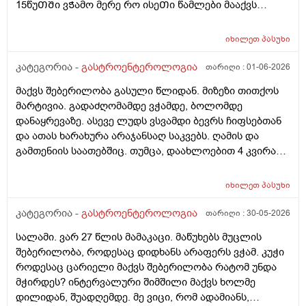
15წუᲗᲨი ვᲭამო მერე რო ისეᲗი წამლები მააქვს
დანიᲨნული გაზებისკენ და ყაბზობისკენ ისედაც
მიდრეკილი ვარ და 26წლის ბიᲭი ვარ. ეს წამლები
იხილეთ
პასუხი
მაქვს დანიᲨნული .... ( კოქსიქეა, ტოქსივენოლი,
ბიენზა, კალციმესი .)
კატეგორია -
გასტროენტეროლოგია
თარიღი :
01-06-2026
მაქვს შებერილობა გასული წლიდან. მიზეზი თითქოს
მარტივია. გადაძღომამდე ვჭამდე, ბოლომდე
დანაყრევაზე. ასევე ლუდს ვსვამდი ბევრს ჩიფსებთან
და ათას ხარახურა არაჯანსაღ საკვებს. ღამის და
გამთენიის საათებშიც. თუმცა, დაახლოებით 4 კვირაა
არც ლუდს გამიკარებია პირი, არც რამე არაჯანსაღზე.
კალორიულ დეფიციტში ვარ და ყველაფერს ჯანსაღს
იხილეთ
პასუხი
მივირთმევ, პურსაც აღარ ვაყოლებ საჭმელს, თუმცა
ისევ შებერილობა მაქვს, საშინელი სუნის მქონე გაზები
კატეგორია -
გასტროენტეროლოგია
თარიღი :
30-05-2026
და ა.შ გაბერილი მუცელი სულ. საათობრივ შიმშილს
სალამი. ვარ 27 წლის მამაკაცი. მაწუხებს მუცლის
ვაკეთებ ხოლმე ხანდახან შუადღე-საღამომდე და
შებერილობა, როდესაც დიდხანს არაფერს ვჭამ. კუჭი
მუცელი ძალიან მებერება. ცარიელიც კი! მხოლოდ
როდესაც ცარიელი მაქვს შებერილობა რატომ უნდა
წყალი მაქვს დალეული. ვერაფრით ვიგებ რით
მჭირდეს? ინტერვალური შიმშილი მაქვს ხოლმე
ვუშველო. ნაჭამი ვარ - შებერილობა მაქვს, უჭმელი
დილიდან, შუადღემდე. მე ვიცი, რომ ადამიანს,
ვარ - მაინც შსბერილობა მაქვს. ვითომ, ქ პორციაზე