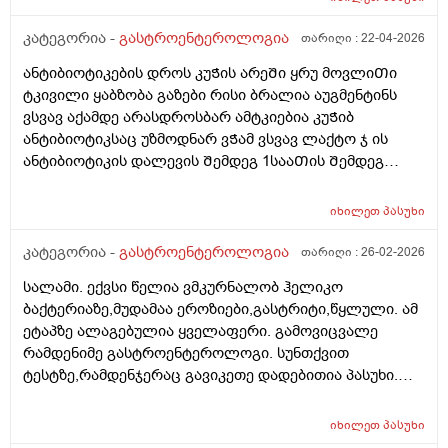
მოᲫრაობისას ჯდომისას დაა მუცლის წელის დაბლა
დახრისას დისკომფორტიდა მსუბუქი ტკივილი ვიყიდე
კატეგორია -
გასტროენტეროლოგია
თარიღი :
22-04-2026
ომეპრაზოლიდა მიᲨველის? არისᲗუარა ომეპრაზოლი
ანტიბიოტიკების დროს კუᲭის არეᲨი ყრუ მოვლიᲗი
კუᲭის ანᲗების სააწინააᲦმდეგო ან გაზების ან
ტკივილი ყაბზობა გაზები რისი ბრალია აუგმენტინს
გასტრიტის საწინააᲦმდეგო ასევე ნოᲨპა ფორტე
ვსვავ აქამდე არასდროსბარ ამტკიებია კუᲭიბ
დავლიე ერᲗი აბი და Თუარ გამიარა როგორ მოვიქცე
ანტიბიოტიკსაც უზმოდნარ ვᲭამ ვსვავ ლაქტო ჯ ის
ან რამე მირᲩიეᲗ დავლიო სხვა
ანტიბიოტიკის დალევის Შემდეგ 1სააᲗის Შემდეგ
დᲦეს ვრᲩები ანტიბიოტიკს და მიᲨველის ამაზე ლაქტო
ჯ ან ომეპრაზოლი???
იხილეთ
პასუხი
კატეგორია -
გასტროენტეროლოგია
თარიღი :
26-02-2026
სალამი. ექვსი წელია ვმკურნალობ ჰელიკო
ბაქტერიაზე,მუდამაა ეროზიები,გასტრიტი,წყლული. ამ
ეტაპზე ალაგებულია ყველაფერი. გამოვიცვალე
რამდენიმე გასტროენტეროლოგი. სუნთქვით
ტესტზე,რამდენჯერაც გავიკეთე დადებითია პასუხი.
ამჟამინდელი ექიმი მეუბნება რომ სუნთქვით ტესტში
ერთხელ თუ დაგიფიქსირდა ,შემდგომ რომც
იხილეთ
პასუხი
განიკურნო სულ დადებითს ამოგიგდებსო. ვცადეთ