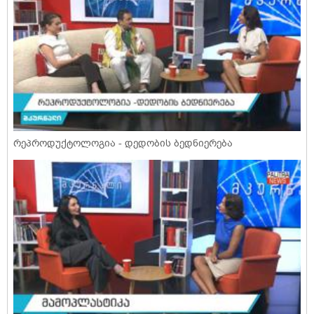
რეპროდუქტოლოგია - დედობის ბედნიერება