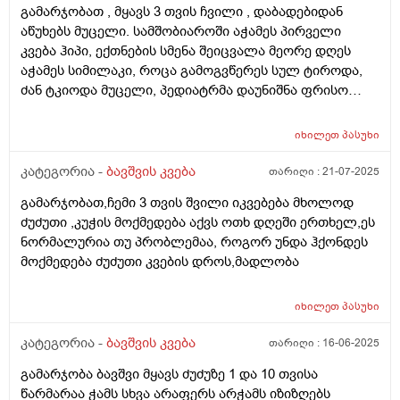
დაკრისტალებული გავიდა კუჭშიო და ვერ მოინელაო
გამარჯობათ , მყავს 3 თვის ჩვილი , დაბადებიდან
და ახლა ისეა რო არც ბოთლებს იწუნებს ნებისმიერი
აწუხებს მუცელი. სამშობიაროში აჭამეს პირველი
სოსკიდან ჭამს ოღონდ ვაჭამოთ,პედიატრმა კი
კვება ჰიპი, ექთნების სმენა შეიცვალა მეორე დღეს
გვითხრა ისე რო ცოტა ბევრიაო 120 გრამიო მაგრამ
აჭამეს სიმილაკი, როცა გამოგვწერეს სულ ტიროდა,
გიჟადაა ქცეული და რავქნაათ?
ძან ტკიოდა მუცელი, პედიატრმა დაუნიშნა ფრისო
ვომმი, ვომმა კუჭში ძან შეკრა კენჭებივით და
კურკლებივით გადიოდა ბავშვი, დაუნიშნა პეპ აცე, პეპ
იხილეთ
პასუხი
აცემ მუცელი ატკინა, მერე პიკოჯესტი, ფრისო
კომფორტ არ, ჰიპის კომფორტიც ვაჭამე,
კატეგორია -
ბავშვის კვება
თარიღი :
21-07-2025
ჰელიოლაქსი მივეცით შეკრულობის გამო და უარესად
გამარჯობათ,ჩემი 3 თვის შვილი იკვებება მხოლოდ
გააგიჟა. გაზების წამლები უარეს უშვრება. და ბოლოს
ძუძუთი ,კუჭის მოქმედება აქვს ოთხ დღეში ერთხელ,ეს
ფრისო მულტიო მიიღო კარგად, გაზები ისევ აწუხებს
ნორმალურია თუ პრობლემაა, როგორ უნდა ჰქონდეს
მაგრამ არ ტირის, ვაჭმევ ფრისო მულტიოს 2 თვიდან.
მოქმედება ძუძუთი კვების დროს,მადლობა
თხის რძეს აქებს ბევრი და როგორია??? . ორი კვირაა
როცა რძეს გადაყლაპავს მუცლიდან ისმის ხრიალის
ხმები და ბოლომდე არ ჭამდა, პედიატრმა დაუნიშნა
იხილეთ
პასუხი
ქვამატელი დღეში ორჯერ, მეოთხედი. დავალევინე
კატეგორია -
ბავშვის კვება
თარიღი :
16-06-2025
ერთი დღე მხოლოდ ერთხელ დღეში და დაიწყო ჭამა,
ათი დღის მერე ისევ ისე დაიწყო, დავალევინე კიდევ
გამარჯობა ბავშვი მყავს ძუძუზე 1 და 10 თვისა
და ჭამს ხუთი დღეა გასული, სულ ორჯერ მივეცი
წარმარაა ჭამს სხვა არაფერს არჭამს იზიზღებს