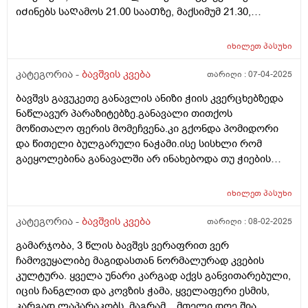
იᲫინებს საᲦამოს 21.00 სააᲗზე, მაქსიმუმ 21.30,
საᲦამოს კვება დაᲫინებამდე 1 სააᲗიᲗ ადრე გვაქვს,
დილიᲗ იᲦვიᲫებს ხან 07.00 ხან 08.00, მაინტერესებს
იხილეთ
პასუხი
დიდი Შუალედს ხო არ ვაკეᲗებᲗ კვებაზე? ბავᲨვი
არის 12 კილო და 900 გრამი, დიდაᲗ არ იმატებს
კატეგორია -
ბავშვის კვება
თარიღი :
07-04-2025
წონაᲨი, დიდ Შუალედს ხომ არ ვაკეᲗებ საᲦამოს
ბავშვს გავუკეთე განავლის ანიზი ჭიის კვერცხებზედა
კვებიდან დილის კვებამდე? გმადლობᲗ
ნაწლავურ პარაზიტებზე.განავალი თითქოს
მოწითალო ფერის მომეჩვენა.კი გქონდა პომიდორი
და წითელი ბულგარული ნაჭამი.ისე სისხლი რომ
გაეყოლებინა განავალში არ ინახებოდა თუ ჭიების
დროს არ სინჯავენ
იხილეთ
პასუხი
კატეგორია -
ბავშვის კვება
თარიღი :
08-02-2025
გამარჯობა, 3 წლის ბავშვს ვერაფრით ვერ
ჩამოვუყალიბე მაგიდასთან ნორმალურად კვების
კულტურა. ყველა უნარი კარგად აქვს განვითარებული,
იცის ჩანგლით და კოვზის ჭამა, ყველაფერი ესმის,
კარგად ლაპარაკობს. მაგრამ... მთელი დღე შია,