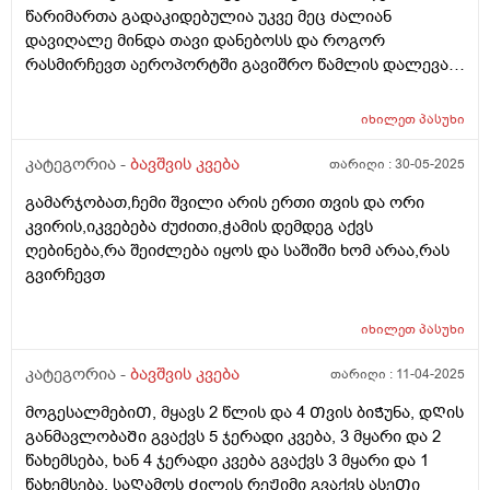
ქვამატელი და ანოტაციაში წავიკითხე რომ
წარიმართა გადაკიდებულია უკვე მეც ძალიან
ჩვილებისთვის არ წერია, ძალიან შემეშინდა,
დავიღალე მინდა თავი დანებოსს და როგორ
საყურადღებო ხომ არ არის? პედიატრი მარწმუნებს
რასმირჩევთ აეროპორტში გავიშრო წამლის დალევას
რომ ვენდო უსაფრთხოა. თქვენ რას მეტყვით?
რასიტყვით??
იხილეთ
პასუხი
კატეგორია -
ბავშვის კვება
თარიღი :
30-05-2025
გამარჯობათ,ჩემი შვილი არის ერთი თვის და ორი
კვირის,იკვებება ძუძითი,ჭამის დემდეგ აქვს
ღებინება,რა შეიძლება იყოს და საშიში ხომ არაა,რას
გვირჩევთ
იხილეთ
პასუხი
კატეგორია -
ბავშვის კვება
თარიღი :
11-04-2025
მოგესალმებიᲗ, მყავს 2 წლის და 4 Თვის ბიᲭუნა, დᲦის
განმავლობაᲨი გვაქვს 5 ჯერადი კვება, 3 მყარი და 2
წახემსება, ხან 4 ჯერადი კვება გვაქვს 3 მყარი და 1
წახემსება, საᲦამოს Ძილის რეᲟიმი გვაქვს ასეᲗი