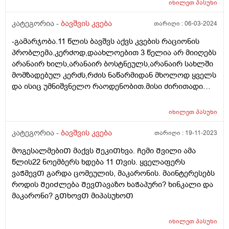
იხილეთ
პასუხი
მიირთმევდა,იმ პროდუქტებზეც უარს ამბობს. ძალიან
დასუსტებულია. გავუკეთე პარაზიტებზე კვლევა,არ
კატეგორია -
ბავშვის კვება
თარიღი :
06-03-2024
აღმოაჩნდა. რა კვლევებს მირჩევთ ან რასთან გვაქვს
-გამარჯობა.11 წლის ბავშვს აქვს კვების რაციონის
საქმე?
პრობლემა.კერძოდ,დაახლოებით 3 წელია არ მიიღებს
არანაირ ხილს,არანაირ ბოსტნეულს,არანაირ სახლში
მომზადებულ კერძს,რძის ნაწარმიდან მხოლოდ ყველს
და ისიც უმნიშვნელო რაოდენობით.მისი ძირითადი
საკვებია კარტოფილი,მაკარონი,პილმენი და ე.წ "fast
food". ეს ყველაფერი მოხდა დროთა
იხილეთ
პასუხი
განმავლობაში.ყველაფერს მიირთმევდა და ბოლო 3
წელია,ფაქტიურად ჯანსაღს აღარაფერს
კატეგორია -
ბავშვის კვება
თარიღი :
19-11-2023
იღებს.ვერაფერს ვერ გავხდი.არანაირ ძალდატანებას
მოგესალმებიᲗ მაქვს ᲨეკიᲗხვა. Ჩემი Შვილი ამა
და წინააღმდეგობას აზრი არ აქვს.თვითონაც
წლის22 ნოემბერს ხდება 11 Თვის. ყველაფერს
განიცდის რომ ვუხსნი რა საფრთხისშემცველია
ვაᲭმევᲗ გარდა ცომეულის, მაკარონის. მაინტერესებს
მსგავსი კვება,მაგრამ არ შეუძლია ჭამოს სხვა
როდის ᲨეიᲫლება ᲨევᲗავაზო ხაᲭაპური? ხინკალი და
რამ.მირჩიეთ როგორ მოვიქცე.კვების ფსიქოლოგი ამ
მაკარონი? გᲗხოვᲗ მიპასუხოᲗ
კუთხით თუ მუშაობს რომ ჩავრთო?
იხილეთ
პასუხი