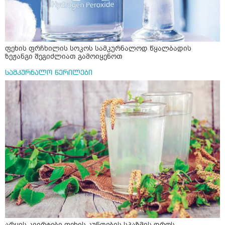
ფეხის ფრჩხილის სოკოს სამკურნალოდ წყალბადის
ზეჟანგი შეგიძლიათ გამოიყენოთ
სამკურნალო წერილები
არყის კვირტები ფეხის კუნთების სპაზმის დროს