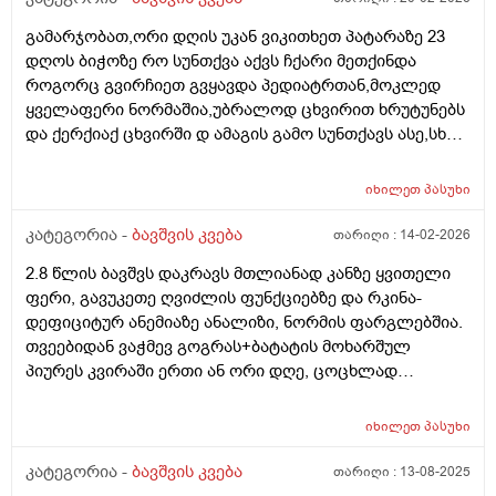
გამარჯობათ,ორი დღის უკან ვიკითხეთ პატარაზე 23
დღოს ბიჭოზე რო სუნთქვა აქვს ჩქარი მეთქინდა
როგორც გვირჩიეთ გვყავდა პედიატრთან,მოკლედ
ყველაფერი ნორმაშია,უბრალოდ ცხვირით ხრუტუნებს
და ქერქიაქ ცხვირში დ ამაგის გამო სუნთქავს ასე,სხვა
რამე ჩივილები სიმპტომები არააქვს,ბიჭო არის 25
დღის 4.600 დღეს ავწონეთ,ჭამს სიმილაკ გოლდ 1.
იხილეთ
პასუხი
იღებდა 90 გრ.ხოდა როცა ცლის საჭმელს ეტყობა რო
კიდევ უნდა,ამ საღამოთი არაფრით არ დაიძინა,90
კატეგორია -
ბავშვის კვება
თარიღი :
14-02-2026
გრამზე,გასულია სადღაც 1.30 წუთი და ეძებს საჭმელს
2.8 წლის ბავშვს დაკრავს მთლიანად კანზე ყვითელი
სოსკას ისე წოვს ლამის გახიოს და ასეთ დროს 120 გრ
ფერი, გავუკეთე ღვიძლის ფუნქციებზე და რკინა-
რო მივცეთ რამე დაშავდება?როცა მივეცით 120 გრ
დეფიციტურ ანემიაზე ანალიზი, ნორმის ფარგლებშია.
შეჭამა და კაი ნაქეიფარივით გატრუნული იყო და
თვეებიდან ვაჭმევ გოგრას+ბატატის მოხარშულ
ეძინა კარგად,რას გვირჩევთ არ აღებინებს და
პიურეს კვირაში ერთი ან ორი დღე, ცოცხლად
პირიქით ეძებს და გადავიყვანოთ პირდაპირ 120
მიირთმევს სტაფილოს დღეში ერთ პატარას, ნუ
გრამზე თუ შიგადაშიგ ვაჭამოთ 120 და ზოგჯერ 90?
სეზონზე მანდარინსაც საკმაოდ ბევრს მიირთმევდა.
როგორ ჯობია?და რას იტყვით კიდევ სიმილაკი
იხილეთ
პასუხი
შესაძლოა ამ ყველაფრისგან იყოს გამოწვეული? თუ
ნეოშური რომ ვაჭამოთ მაგალითად დღეში ერთი ან
სხვა რამე ანალიზი გავუკეთო კიდევ? ბავშვი აქტიურია
კატეგორია -
ბავშვის კვება
თარიღი :
13-08-2025
ორი ჭამა?ახალ დაბადებულზე მიცეს კლინიკაში და
განვითარებულია