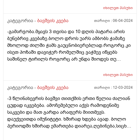
იხილეთ
პასუხი
კატეგორია -
ბავშვის კვება
თარიღი :
06-04-2024
-გამარჯობა.მყავს 3 თვისა და 10 დღის პატარა.არის
ბუნებრივ კვებაზე.ბოლო დროს უარს ამბობს ჭამაზე
მხოლოდ ძილში ჭამს გაუცნობიერებლად.როგორც კი
ისეთ პოზაში დავიჭერ რომელშიც ვაჭმევ იწყებს
საშინელ ტირილს როგორც არ უნდა შიოდეს თუ
ფხიზლადაა არაფრით არ ჭამს.მყავდა
პედიატრთან,მაგრამ ვერ მითხრა რა სჭირდა იმიტომ
იხილეთ
პასუხი
რომ ბავშვს ფიზიკურად არაფერი აწუხებს არც ყური
და არც სხვა რამ.მერე მე მოვიძიე და ვნახე Behavioral
კატეგორია -
ბავშვის კვება
თარიღი :
12-03-2024
feeding aversion -ზე ინფორმაცია.ყველაფერი ზუსტად
-3 წლინახევრის ბავშვი თითქმის ერთი წელია ძალიან
ემთხვევა.
ცუდად იკვებება. ამოჩემებული აქვს რამოდენიმე
საკვები და მათ გარდა არაფერს მიითმევს.
დაუქვეითდა იმუნიტეტი. ხშირად ხდება ავად. ბოლო
პერიოდში ხშირად ემართება დიარეა,ღებინება,სიცხე.
უკვე მეოთხედ დაემართა თვენახევრის განმავლობაში.
მადაც საერთოდ დაკარგული აქვს,რასაც