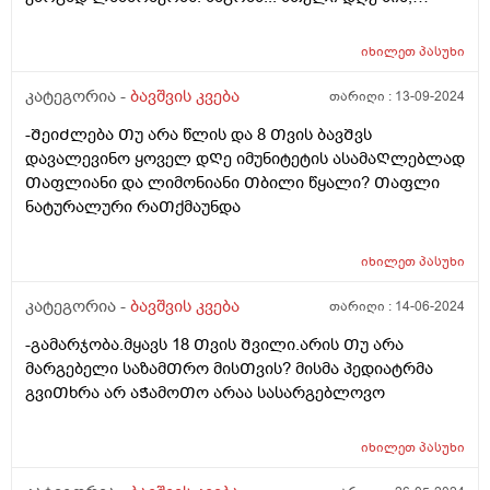
მთელი დღე მაცივართან დგას, ოღონდ ვერ
გავაგებინე ის, თუ რა უნდა ჭამოს, რომ დანაყრდეს და
იხილეთ
პასუხი
ყოველ ნახევარ საათში არ მოშივდეს. მთელი დღის
განმავლობაში ჭამს ლუკმა-ლუკმა, პურს ნამცეც-
კატეგორია -
ბავშვის კვება
თარიღი :
13-09-2024
ნამცეც, წიწკნის, ანამცეცებს და ა.შ. წესიერად მოკბეჩა
-ᲨეიᲫლება Თუ არა წლის და 8 Თვის ბავᲨვს
და საკვებისთვის მიყოლება ვერ ვასწავლე. უმეტესად
დავალევინო ყოველ დᲦე იმუნიტეტის ასამაᲦლებლად
არც არაფერს აყოლებს პურს და არც დამანაყრებელ
Თაფლიანი და ლიმონიანი Თბილი წყალი? Თაფლი
საჭმელს ჭამს, მოშივდება, მივა სალათის ფოთლებს
ნატურალური რაᲗქმაუნდა
ჭამს, მერე კიდევ მოშივდება, ახლა ბულგარულ
წიწაკას ჭამს და ა.შ გაუთავებლად მთელი დღე.
მირჩიეთ რამე, ან მითხარით ეს ნორმაა? დატანჯული
იხილეთ
პასუხი
ვარ უკვე, მის შიმშილზე მეტად უკვე ის მაწუხებს, რომ
კატეგორია -
ბავშვის კვება
თარიღი :
14-06-2024
სამზარეულოდან ვერ გამოვდივარ მთელი დღე.
-გამარჯობა.მყავს 18 Თვის Შვილი.არის Თუ არა
მარგებელი საზამᲗრო მისᲗვის? მისმა პედიატრმა
გვიᲗხრა არ აᲭამოᲗო არაა სასარგებლოვო
იხილეთ
პასუხი