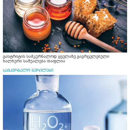
მისგან ეს ტოქსიკური ურთიერთობა დავასრულე ეხლა
ისებ ასე ვარ თავბრუხვევებით და როგორ მოვიქცეე
არვიცი ბოდიში ცოყა არულად მიწერია
გასტრიტის სამკურნალოდ ყველაზე გავრცელებული
ხალხური საშუალება თაფლია
სამკურნალო წერილები