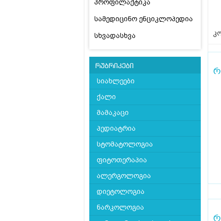
პროფილაქტიკა
სამედიცინო ენციკლოპედია
კო
სხვადასხვა
რუბრიკები
რ
სიახლეები
ქალი
მამაკაცი
პედიატრია
სტომატოლოგია
ფიტოთერაპია
ალერგოლოგია
დიეტოლოგია
ნარკოლოგია
რ