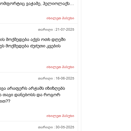
 კომფორტიც ვაჭამე, ჰელიოლაქსი
ლები უარეს უშვრება. და ბოლოს
რ ტირის, ვაჭმევ ფრისო მულტიოს 2
იხილეთ
პასუხი
ა როცა რძეს გადაყლაპავს
ატრმა დაუნიშნა ქვამატელი დღეში
თარიღი :
21-07-2025
ღეში და დაიწყო ჭამა, ათი დღის
ჭის მოქმედება აქვს ოთხ დღეში
 გასული, სულ ორჯერ მივეცი
 მოქმედება ძუძუთი კვების
ერია, ძალიან შემეშინდა,
 უსაფრთხოა. თქვენ რას მეტყვით?
იხილეთ
პასუხი
თარიღი :
16-06-2025
სხვა არაფერს არჭამს იზიზღებს
ა თავი დანებოსს და როგორ
ით??
იხილეთ
პასუხი
თარიღი :
30-05-2025