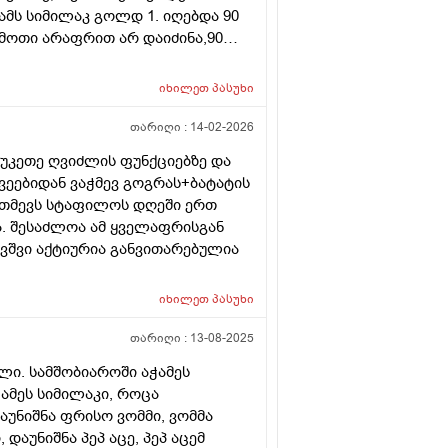
ჭამს სიმილაკ გოლდ 1. იღებდა 90
ამოთი არაფრით არ დაიძინა,90
ისე წოვს ლამის გახიოს და ასეთ
რ შეჭამა და კაი ნაქეიფარივით
იხილეთ
პასუხი
 და პირიქით ეძებს და
120 და ზოგჯერ 90?როგორ ჯობია?
თარიღი :
14-02-2026
ითად დღეში ერთი ან ორი ჭამა?
ვუკეთე ღვიძლის ფუნქციებზე და
ავიდა კუჭშიო და ვერ მოინელაო
ვეებიდან ვაჭმევ გოგრას+ბატატის
ნ ჭამს ოღონდ ვაჭამოთ,პედიატრმა
რთმევს სტაფილოს დღეში ერთ
ა ქცეული და რავქნაათ?
ა. შესაძლოა ამ ყველაფრისგან
ავშვი აქტიურია განვითარებულია
იხილეთ
პასუხი
თარიღი :
13-08-2025
ელი. სამშობიაროში აჭამეს
ჭამეს სიმილაკი, როცა
აუნიშნა ფრისო ვომმი, ვომმა
დაუნიშნა პეპ აცე, პეპ აცემ