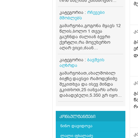
რომ ძალიან უსიამოვნო
მ
სუნი აქვს. დაბანიდან
მ
უახლოეს პერიოდშიც კი
კატეგორია :
რჩევები
ასეთი სუნი უდის ტრუსზე.
ფ
მშობლებს
რისი ბრალი შეიძლება
თ
გამარჯობა,გოგონა მყავს 12
იყოს?
მ
კ
წლის,ბოლო 1 თვეა
გაუჩნდა ძალიან ბევრი
ო
გ
ქერტლი,რა მოვუხერხო
მ
აღარ ვიცი,ძაან
ე
ქ
დიაკომფორტია მისთვის და
დ
ს
ასევე ჩემთვისაც,სხვდასხვა
კატეგორია :
ბავშვის
შამპუნები გამოვცვალეთ
აღზრდა
მაგრამ მაინც იგივე
გამარჯობათ,ახალშობილ
მეორედება,მივიღებ რჩევას
ბიჭზე დავსვი რამოდენიმე
რა შეიძლება
კ
შეკითხვა და ისევ მინდა
მოვიმოქმედოთ სხვა..
გკითხოთ,25 იანვარს არის
გ
დაბადებული,5.350 გრ იყო
წ
დღეს,120 გრ სიმილაკ
გოლდს ჭამს,მესამე დღეა
რ
კუჭში გადის
მოდგვისნაირს,ცოტა
კონსულტანტები
შეიძლება უფრო თხელი
ნინო დავიდოვა
იყოს,ცოტა,დღეში ერთხ3ლ
კ
გადის,უკვე მესამე გასვლაც
ლალი ფხალაძე