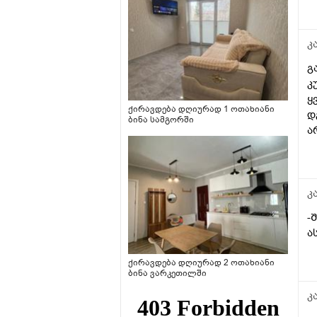
კ
გ
კ
ყ
ქირავდება დღიურად 1 ოთახიანი
დ
ბინა სამგორში
ა
ა
ა
ფ
მ
კ
უ
-
ა
ქირავდება დღიურად 2 ოთახიანი
ბინა ვარკეთილში
კ