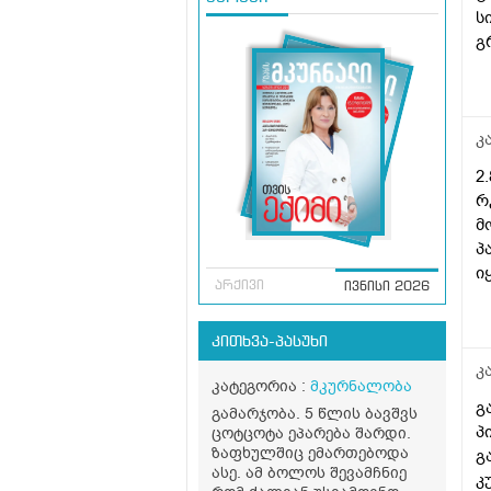
ს
გ
გ
დ
გ
გ
კ
დ
2
ა
რ
დ
მ
კ
პ
ი
არქივი
ივნისი 2026
კითხვა-პასუხი
კ
კატეგორია :
მკურნალობა
გ
გამარჯობა. 5 წლის ბავშვს
პ
ცოტცოტა ეპარება შარდი.
ზაფხულშიც ემართებოდა
გ
ასე. ამ ბოლოს შევამჩნიე
კ