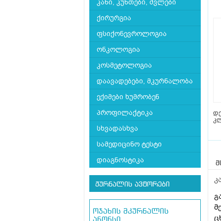
კანი, კუნთები, ძვლები
ქირურგია
ფსიქონევროლოგია
ონკოლოგია
კოსმეტოლოგია
დაავადებები, მკურნალობა
ექიმები ხუმრობენ
პროფილაქტიკა
დ
კლ
სხვადასხვა
სამედიცინო ტესტი
დიაგნოსტიკა
მ
კ
ჟურნალის ავტორები
გ
მ
ოჯახის მკურნალის
ც
ანონსი