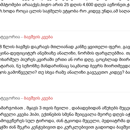
იმპტომები არააქვს,ბიჭო არის 25 დღის 4.600 დღეს ავწონეთ,
რ.ხოდა როცა ცლის საჭმელს ეტყობა რო კიდევ უნდა,ამ საღ
რამზე,გასულია სადღაც 1.30 წუთი და ეძებს საჭმელს სოსკას 
როს 120 გრ რო მივცეთ რამე დაშავდება?როცა მივეცით 120 გ
ატრუნული იყო და ეძინა კარგად,რას გვირჩევთ არ აღებინებს
ადავიყვანოთ პირდაპირ 120 გრამზე თუ შიგადაშიგ ვაჭამოთ 
ატეგორია -
ბავშვის კვება
ა რას იტყვით კიდევ სიმილაკი ნეოშური რომ ვაჭამოთ მაგალ
.8 წლის ბავშვს დაკრავს მთლიანად კანზე ყვითელი ფერი, გა
ხალ დაბადებულზე მიცეს კლინიკაში და დაკრისტალებული გ
კინა-დეფიციტურ ანემიაზე ანალიზი, ნორმის ფარგლებშია. თ
ა ახლა ისეა რო არც ბოთლებს იწუნებს ნებისმიერი სოსკიდა
ოხარშულ პიურეს კვირაში ერთი ან ორი დღე, ცოცხლად მიი
ი გვითხრა ისე რო ცოტა ბევრიაო 120 გრამიო მაგრამ გიჟადა
ატარას, ნუ სეზონზე მანდარინსაც საკმაოდ ბევრს მიირთმევდ
ყოს გამოწვეული? თუ სხვა რამე ანალიზი გავუკეთო კიდევ? ბ
ატეგორია -
ბავშვის კვება
ამარჯობათ , მყავს 3 თვის ჩვილი , დაბადებიდან აწუხებს მუც
ირველი კვება ჰიპი, ექთნების სმენა შეიცვალა მეორე დღეს ა
ამოგვწერეს სულ ტიროდა, ძან ტკიოდა მუცელი, პედიატრმა დ
უჭში ძან შეკრა კენჭებივით და კურკლებივით გადიოდა ბავშვი, 