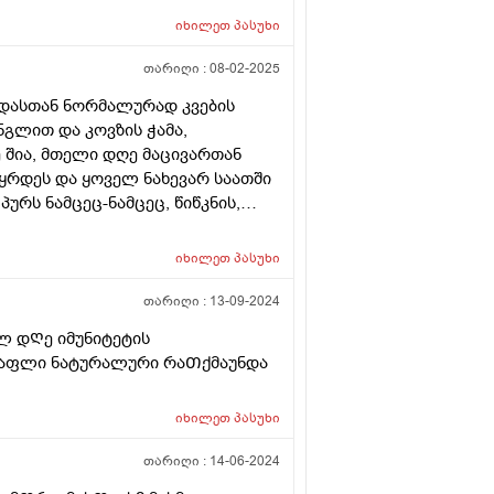
იხილეთ
პასუხი
თარიღი :
08-02-2025
იდასთან ნორმალურად კვების
ნგლით და კოვზის ჭამა,
ე შია, მთელი დღე მაცივართან
აყრდეს და ყოველ ნახევარ საათში
ურს ნამცეც-ნამცეც, წიწკნის,
ება ვერ ვასწავლე. უმეტესად არც
 მოშივდება, მივა სალათის
იხილეთ
პასუხი
კას ჭამს და ა.შ გაუთავებლად
ი ვარ უკვე, მის შიმშილზე მეტად
თარიღი :
13-09-2024
ლი დღე.
ლ დᲦე იმუნიტეტის
აფლი ნატურალური რაᲗქმაუნდა
იხილეთ
პასუხი
თარიღი :
14-06-2024