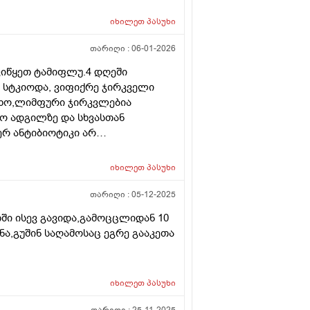
იხილეთ
პასუხი
თარიღი :
06-01-2026
ვიწყეთ ტამიფლუ.4 დღეში
ნ სტკიოდა, ვიფიქრე ჯირკველი
ეხო,ლიმფური ჯირკვლებია
ყო ადგილზე და სხვასთან
ერ ანტიბიოტიკი არ
 აქვს ,ცოტა დაცხრა. ჩვენმა
აო რომ იყო.თქვენ რას მირჩევთ
იხილეთ
პასუხი
ეთაა მეორე დღეს.ჯირკვალიც არც
 გაურთულდეს.
თარიღი :
05-12-2025
თში ისევ გავიდა,გამოცცლიდან 10
ნა,გუშინ საღამოსაც ეგრე გააკეთა
იხილეთ
პასუხი