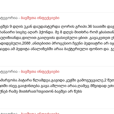
ატეგორია -
ბავშვთა ინფექციები
ავშვს 9 დღის უკან დაუდასტურდა ღორის გრიპი.36 საათში და
რანაირი სიცხე აღარ ჰქონდა. მე 8 დღეს მითხრა რომ ყბასთა
აუღიზიანდა,დილით გაიღვიძა დასიებული ყბით ,გავაკეთეთ 
ადიდებული,20მმ ,ანთებითი პროცესიო.ჩვენი პედიატრი არ ი
ყავდა.ამ პედიტა ანალიზებში არაა ბაქტერიული ფონიო და. ჯ
ნდაო.ტეპერატურაც პირველ დღეს დაბალი ჰქონდა, დღეს აღარ
ედიატრმა მიეციო ანტიბიოტიკიო.დავიბენი ,აზრთა სხვადასხვ
რპ ნორმაა,როე ნორმაა.ლეიკოციტია დაბალი ,მონოციტი უკ
ითხურია.ანტიბიოტიკოს ჩართვას მირჩევთ? მეშინია რამე არ
ატეგორია -
ბავშვთა ინფექციები
ამარჯობა.პატარა წლამდეა,გავიდა კუჭში გამოვუცვალე,2 წუ
უთში ისევ.გაიჭინთება გავა.აშლილი არაა,ღამეც მშვიდად ეძი
იქნებ რამე მითხრათ?თვითონ ბავშვი არ წუხს
ატეგორია -
ბავშვთა ინფექციები