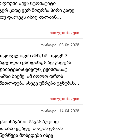
ს ღრუში აქვს სტომატიტი
ჯერ კიდე ვერ მოურჩა პირი კიდე
 თუ დალევს ისიც ძალაინ
იხილეთ
პასუხი
თარიღი :
08-05-2026
ყოველთვის პასუხს.. მყავს 3
ლ ადგილში ვარდისფრად უხდება
დამატენიანებელს, ექიმთანაც
რაშია საქმე, ამ ბოლო დროს
წითლდება ასევე უშრება ეგზემას
 აქვს , ექიმმა რაც დაგვინიშნა
უპეებთან რატომ უნდა იყოს ასეთი
იხილეთ
პასუხი
ვაჭმევ მაგრამ სტუმრად ვიყავით
ო გაუმწვავდა დერმატიტი ასევე
თარიღი :
14-04-2026
ლედ და ახლა წესრიგში აქვს
ა გამონაყარი, სავარაუდოდ
დო ან რა სახის კვებითი დიეტაა
რი მაზი ვცადე. ძილის დროს
ნერწყვი მოხვდება ისევ