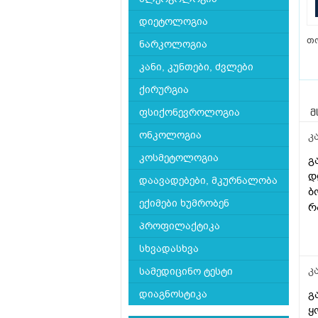
დიეტოლოგია
თ
ნარკოლოგია
კანი, კუნთები, ძვლები
ქირურგია
ფსიქონევროლოგია
მ
ონკოლოგია
კ
კოსმეტოლოგია
გ
დ
დაავადებები, მკურნალობა
ბ
ექიმები ხუმრობენ
რ
პროფილაქტიკა
სხვადასხვა
კ
სამედიცინო ტესტი
გ
დიაგნოსტიკა
ყ