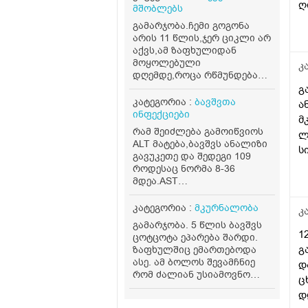
ღ
მშობლებს
გამარჯობა.ჩემი გოგონა
არის 11 წლის,ჯერ ციკლი არ
აქვს,ამ ზაფხულიდან
მოყოლებული
კ
დღემდე,როცა რწმუნდება
რომ გვძინავს ყველას
გ
მასტურბირებს ხშირად,ერთ
კატეგორია :
ბავშვთა
ა
ოთახში გვძინავს,უბრალოდ
ინფექციები
მ
სხვა საშუალება და
რამ შეიძლება გამოიწვიოს
ლ
გამოსაალი არაა,ძალიან
ALT მატება,ბავშვს ანალიზი
ბევრჯერ ველაპარაკე
ს
გავუკეთე და შედეგი 109
მშვიდად,უკვე ყელში რომ
როდესაც ნორმა 8-36
ამომივიდა ყვირილზე
მდეა.AST
გადავედი,არასასიამოვნოა
ნორმაშია.პროფილაქტიკას
მისი ეს ქცევა.. მივიღებ
წელიწადში 2
კატეგორია :
მკურნალობა
კ
რჩევებს როგორ მოვიქცე
ვუკეთებ,მარტის თვეშიც
ასეთ შემთხევაში
გამარჯობა. 5 წლის ბავშვს
გავუკეთე და ALT შედეგი 22
1
ცოტცოტა ეპარება შარდი.
იყო.ვის
გ
ზაფხულშიც ემართებოდა
მივმართო,დამაკვალიანეთ
ასე. ამ ბოლოს შევამჩნიე
დ
ჰეპატოლოგს,პედიატრს თუ
რომ ძალიან უსიამოვნო
ც
კარდიოლოგს?
სუნი აქვს. დაბანიდან
დ
უახლოეს პერიოდშიც კი