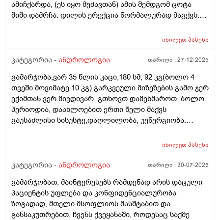
ამიჩქარდა, (ეს იყო მეძავთან) ამის შემდგომ ცოტა
შიში დამრჩა. დილის ერექცია ნორმალურად მაგქვს.
ვარ 27 წლის
იხილეთ
პასუხი
კატეგორია -
ანდროლოგია
თარიღი :
27-12-2025
გამარჯობა,ვარ 35 წლის კაცი,180 სმ, 92 კგ(ბოლო 4
თვეში მოვიმატე 10 კგ) გარკვეული მიზეზების გამო ჯერ
ექიმთან ვერ მივდივარ, გთხოვთ დამეხმაროთ. ბოლო
პერიოდია, დაახლოებით ერთი წელი მაქვს
გაუსაძლისი სისუსტე,დაღლილობა, უენერგიობა.
ვცდილობ მიზეზის გაგებას უკვე დიდი ხანია, ამ ეტაპზე
ვფიქრობ ჰორმონალურ დისბალანსს. გავიკეთე
იხილეთ
პასუხი
გარკვეული ანალიზები: 1. თავისუფალი
ტესტოსტერონი - 6,98 პგ/მლ 2. საერთი ტესტოსტერონი
კატეგორია -
ანდროლოგია
თარიღი :
30-07-2025
- 2.32 ng/ml 3. საერთო ცილა 68 გ/ლ 4. თსჰ- 2.926 μIU/ml
გამარჯობათ. მაინტერესებს რამდენად არის დაცული
5. ფტ4- 9.11 pmol/L 6. რკინა 25.2 μmol/L 7. ფერიტინი
პაციენტის უფლება და კონფიდენციალურობა
40.90 μg/l 8. პროლაქტინი 116.64 mIU/L 9. ვიტამინი ბ12
ზოგადად, მთელი მსოფლიოს მასშტაბით და
188 pg/ml 10. ვიტამინი დ 29.8 ng/ml 11. კორტიზოლი
განსაკუთრებით, ჩვენს ქვეყანაში, როდესაც საქმე
199.3 nmol/L ასევე ლიპიდუტრ სპექტრში არის