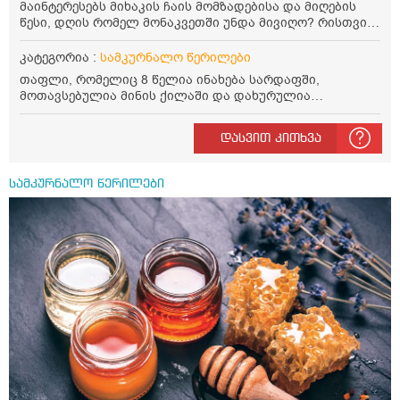
მაინტერესებს მიხაკის ჩაის მომზადებისა და მიღების
გავაჩეროთ 10-15 წუთი, მივიღოთო ჭამიდან 1-2 საათში.
წესი, დღის რომელ მონაკვეთში უნდა მივიღო? რისთვის
მიზანი: ანტიოქსიდანტური და ანთების საწინააღმდეგო
არის სასარგებლო და უკუჩვენება თუ აქვს
თვისება. სწორია ეს ინფორმაცია? უკუჩვენება რა აქვს
კატეგორია :
სამკურნალო წერილები
და ბრონქულ ასთმას თუ შველის ორეგანოს ჩაი?
თაფლი, რომელიც 8 წელია ინახება სარდაფში,
მოთავსებულია მინის ქილაში და დახურულია
პლასტმასის სახურავით. ექნება თუ არა შენარჩუნებული
სასარგებლო თვისებები და შეიძლება თუ არა მისი
დასვით კითხვა
მირთმევა? გმადლობთ.
სამკურნალო წერილები