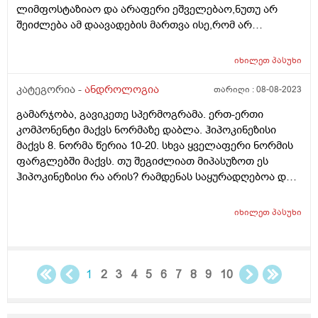
ლიმფოსტაზიაო და არაფერი ეშველებაო,ნუთუ არ
ვაპირებთ მკურნალობის დაწყებას. პრობლემა ისაა
შეიძლება ამ დაავადების მართვა ისე,რომ არ
რომ საზღვარგარეთ ვართ და აქ 4-5 თვე უნდა
გასივდეს ფეხი?საშინელ დისკომფორტს იწვევს და
ველოდოთ ექიმის ვიზიტს. გთხივთ მითხარით სწრაფი
შეიძლება თუ არა ლიმფოსტაზმა წითელი ქარი
მოძრავი სპერმატოზოიდები რომ საერთოდ არ არის
იხილეთ
პასუხი
გამოიწვიოს?
და მორფოლოგია 1% , ეს როგორმე განიკურნება?
კატეგორია -
ანდროლოგია
თარიღი :
08-08-2023
ჰორმონალური ანალიზები ნორმაშია, დ ვიტამინიც.
ვარიკოცელე აქვს მხოლოდ მაგრამ არც სტკივა არც
გამარჯობა, გავიკეთე სპერმოგრამა. ერთ-ერთი
აწუხებს. აქ გვითხრეს ოპერაციამ შეიძლება არანაირი
კომპონენტი მაქვს ნორმაზე დაბლა. ჰიპოკინეზისი
შედეგი არ მოგცეთო და აბა გამოსავალი რაშია.
მაქვს 8. ნორმა წერია 10-20. სხვა ყველაფერი ნორმის
გთხოვთ იქნებ რამე რჩევა მოგვცეთ ან რამე
ფარგლებში მაქვს. თუ შეგიძლიათ მიპასუზოთ ეს
ვიტამინები თუ შეიძლება ასე დალევა? უბრალოდ
ჰიპოკინეზისი რა არის? რამდენას საყურადღებოა და
თქვენი აზრი გვითხარით გთხოვთ ეს მომაცემები
რასთან გვაქ საქმე.
შეუძლებელია ხომ დაორსულებისთვის? მადლობა
იხილეთ
პასუხი
დიდი !!!
1
2
3
4
5
6
7
8
9
10