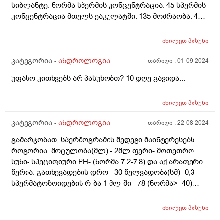
სიბლანტე: ნორმა სპერმის კონცენტრაცია: 45 სპერმის
კონცენტრაცია მთელს ეაკულატში: 135 მოძრაობა: 40
აქტიური მოძრაობა: 40 მორფოლოგია: 4
ლეიკოციტები: 1-2 მხ/არ მადლობა ველოდები თქვენს
იხილეთ
პასუხი
პასუხს.
კატეგორია -
ანდროლოგია
თარიღი :
01-09-2024
უფასო კითხვებს არ პასუხობთ? 10 დღე გავიდა...
იხილეთ
პასუხი
კატეგორია -
ანდროლოგია
თარიღი :
22-08-2024
გამარჯობათ, სპერმოგრამის შედეგი მაინტერესებს
როგორია. მოცულობა(მლ) - 2მლ ფერი- მოთეთრო
სუნი- სპეციფიური PH- (ნორმა 7,2-7,8) და აქ არაფერი
წერია. გათხევადების დრო - 30 წელვადობა(სმ)- 0,3
სპერმატოზოიდების რ-ბა 1 მლ-ში - 78 (ნორმა>_40)
კრიპტოზოსპერმია:მოძრავი, უძრავი- აქ არაფერი
წერია , არც ნორმაში და არც ისე. სპერმატოზოიდების
იხილეთ
პასუხი
რ-ბა მთელ ეაკულატში- 156 (ნორმა >80). მოძრაობის