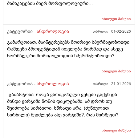
მამაკაცების მიერ მორფოლოგიური
გარკვეული ცვლილებები, მაგრამ არასაგანგაშო, აქ
გამოკვლევისთვის მის სპერმის ჩაბარებას ეხება
გენეტიკური ფაქტორიც მოექმედებს. საერთო
სამედიცინო დაწესებულებებში? რამდენად
ქოლესტერინი 5.62 მმოლ/ლ გლუკოზა უზმოზე 5.18
იხილეთ
პასუხი
შესაძლებელია ამ დროს სამედიცინო მუშაკმა ეს
მმოლ/ლ გთხოვთ დამეხმაროთ რჩევით, რა
სპერმა გამოიყენოს პაციენტი ქალის
კატეგორია -
ანდროლოგია
თარიღი :
01-02-2025
გაიდლაინები არსებობს ამ შემთხვევაში რა
გასანაყოფიერებლად თუ ამ მიზნით კერძოდ არ იქნა
დამატებითი კვლევები და ანალიზები ჩავიტარო
გამარჯობათ, მაინტერესებს მოძრავი სპერმატოზოიდი
ის ჩაბარებული მამრობითი პაციენტის მიერ?
სრული სურათის დასანახად. სხვა ჩვენებები არ მაქვს,
რამდენი პროცენტიდან ითვლება ნორმად და ასევე
მაგალითად ლიბიდოს დაქვეითება, ერექციის
ნორმალური მორფოლოგიის სპერმატოზოიდი?
პრობლემა და ა.შ
იხილეთ
პასუხი
კატეგორია -
ანდროლოგია
თარიღი :
21-01-2025
-გამარჯობა. როცა ვარიკოზული ვენები გაქვს და
მინდა ვარჯიში წონის დაკლებაში. ამ დროს თუ
შეიძლება სირბილი. სწრაფი არა. (ძუნძულით
სირბილი) შეიძლება ასე ვარჯიში?. რას მირჩევთ?
იხილეთ
პასუხი