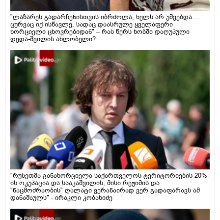
"ლაზარეს გადარჩენისთვის იბრძოლა, ხელს არ უშვებდა…
ცურვაც იქ ისწავლე, სადაც დაასრულე ყველაფერი
ხორციელი ცხოვრებიდან" – რას წერს ხობში დაღუპული
დედა-შვილის ახლობელი?
"რუსეთმა განახორციელა საქართველოს ტერიტორიების 20%-
ის ოკუპაცია და სააკაშვილის, მისი რეჟიმის და
"ნაცმოძრაობის" ღალატი ვერანაირად ვერ გადაფარავს ამ
დანაშაულს" - ირაკლი კობახიძე