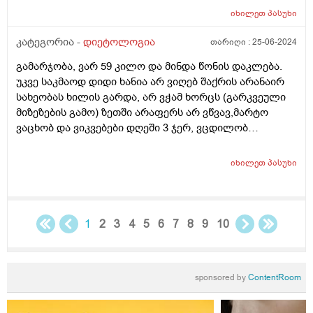
იხილეთ
პასუხი
კატეგორია -
დიეტოლოგია
თარიღი :
25-06-2024
გამარჯობა, ვარ 59 კილო და მინდა წონის დაკლება.
უკვე საკმაოდ დიდი ხანია არ ვიღებ შაქრის არანაირ
სახეობას ხილის გარდა, არ ვჭამ ხორცს (გარკვეული
მიზეზების გამო) ზეთში არაფერს არ ვწვავ,მარტო
ვაცხობ და ვიკვებები დღეში 3 ჯერ, ვცდილობ
დავიკლო წონაში, მაგრამ პირიქით ვიმატებს. იქნებ
მირჩიოთ რამე ან დამანახოთ სად ვუშვებ შეცდომას?
იხილეთ
პასუხი
სიმაღლე 163. დიდი მადლობა წინასწარ.
1
2
3
4
5
6
7
8
9
10
sponsored by
ContentRoom