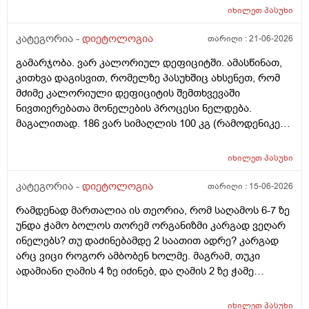
იხილეთ
პასუხი
კატეგორია -
დიეტოლოგია
თარიღი :
21-06-2026
გამარჯობა. ვარ კალორიულ დეფიციტში. ამასწინათ,
კითხვა დაგისვით, რომელზე პასუხშიც ახსენეთ, რომ
მძიმე კალორიული დეფიციტის შემთხვევაში
ნივთიერებათა მონელების პროცესი ნელდება.
მაგალითად. 186 ვარ სიმაღლის 100 კგ (რამოდენიკე
კგ უკვე დავიკელი) დღის განმავლობაში მხოლოდ
სუნთქვით და ძილით ვხარჯავ 1900 კალორიას. დღეს,
იხილეთ
პასუხი
დღის განმავლობაში მივიღე 1000 კალორია და
რამენაირად უნდა მივიღო 600-700 კალორიაც, რომ
კატეგორია -
დიეტოლოგია
თარიღი :
15-06-2026
მკაცრი დეფიციტი არ მქონდეს. ასეთ შემთხვევაში
რამდენად მართალია ის თეორია, რომ საღამოს 6-7 ზე
ტკბილეულის, ან რაიმე არაჯანსაღის ხარჯზე რომ
უნდა ჭამო ბოლოს თორემ ორგანიზმი კარგად ვეღარ
მივუახლოვდე ამ ნიშნულს გამართლებულია? ტორტის
ინელებს? თუ დაძინებამდე 2 საათით ადრე? კარგად
ნაჭერი ან რამე. ხომ არ ავნებს წონის კლებას და
არც ვიცი როგორ ამბობენ ხოლმე. მაგრამ, თუკი
კალორიულ დეფიციტს?
ადამიანი ღამის 4 ზე იძინებ, და ღამის 2 ზე ჭამე
ბოლოს, ანუ, რა გამოდის? შეგიძლიათ მეტად
გამაცნობიეროთ ამის შესახებ?
იხილეთ
პასუხი