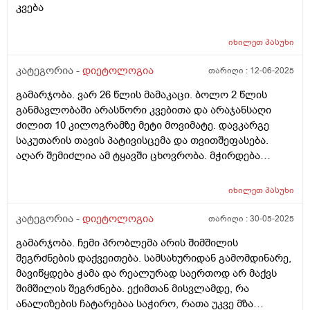
მტკივა, (მშიერზეც და არამშიერზეც). მუდმივად
კვება
სასვსე ვიყავი ახლა რამდენხანსაც არუნდა მეძინოს
გაბერილი მაქვს და მხოლოდ მაშინ გამივლის როცა
მაინც უენერგიოთ ვარ. რამდენხანს სჭირდება
კუჭში გავდივარ, ოღონდ მხოლოდ რამოდენიმე
ორგანიზმს რომ გონს მოვიდეს
იხილეთ
პასუხი
საათით. კუჭში 2-3 დღეში 1ხელ გავდივარ სულ, მაგრამ
ეს რაღაცა ახლა დამემართა. რამოდენიმე თვეა. კუჭში
კატეგორია -
დიეტოლოგია
თარიღი :
12-06-2025
სულ ასე გავდიოდი, მაგრამ ასეთი რამ არ მჭირდა
გამარჯობა. ვარ 26 წლის მამაკაცი. ბოლო 2 წლის
არასდროს.
განმავლობაში არასწორი კვებითა და არაჯანსაღი
ძილით 10 კილოგრამზე მეტი მოვიმატე. დავკარგე
საკუთარის თავის პატივისცემა და თვითშეფასება.
აღარ შემიძლია ამ ტყავში ცხოვრობა. მჭირდება
ადამიანი ვინც, მეტყვის ჩემს სიმაღლეზე ასაკზე და
სხვა ფაქტორებსე დაყრდნობით - ყველაფერს ჯანსაღი
იხილეთ
პასუხი
კვებასა და სწორი ცხოვრების შესახებ, რათა დავიკლო
ეს 10 კილოგრამი და ცზიმის პროცენტულობა
კატეგორია -
დიეტოლოგია
თარიღი :
30-05-2025
შევამცირო სხეულზე. მჭირდება ადამაიანი, ვინც
გამარჯობა. ჩემი პრობლემა არის შიმშილის
დამიწერს კვებას და ა.შ დავუსვამ კითხვებს და
შეგრძნების დაქვეითება. სამსახურიდან გამომდინარე,
შემამეცნებს კიდეც. აქედან გამომდინა, ვინ არის ჩემი
მავიწყდება ჭამა და რეალურად საერთოდ არ მაქვს
ექიმი? ვერ გავერკვიე. დიეტოლოგი, ნუტრიციოლოგი
შიმშილის შეგრძნება. ექიმთან მისვლამდე, რა
თუ ენდოკრინოლოგი? ვისთან ჩავეწერო და ვის
ანალიზების ჩატარებაა საჭირო, რათა უკვე მზა
მირჩევდით? მადლობა.