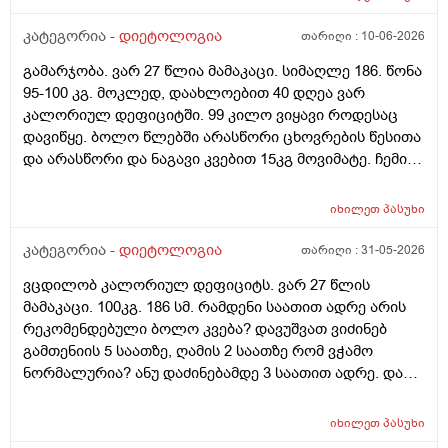
კატეგორია -
დიეტოლოგია
თარიღი :
10-06-2026
გამარჯობა. ვარ 27 წლია მამაკაცი. სიმაღლე 186. წონა
95-100 კგ. მოკლედ, დაახლოებით 40 დღეა ვარ
კალორიულ დეფიციტში. 99 კილო ვიყავი როდესაც
დავიწყე. ბოლო წლებში არასწორი ცხოვრების წესითა
და არასწორი და ნაგავი კვებით 15კგ მოვიმატე. ჩემი
სტაბილური წონა 84კგ იყო. პრობლემა ისაა, რომ ამ 40
დღიანი კალორიული დეფიციტის განმავლობაში
იხილეთ
პასუხი
ვერანაირ შედეგს ვგრძნობ. სასწორი, თითქოს
აჩვენებს რომ თავიდან 4კგმდე დავიკელი 3 კვირაში,
კატეგორია -
დიეტოლოგია
თარიღი :
31-05-2026
მაგრამ, გავიყინე. და ვერც მაგ 4კგს შედეგს ვერ
ვცდილობ კალორიულ დეფიციტს. ვარ 27 წლის
ვხედავ სხეულზე, რაზეც, სავარაუდოდ მეტყვით, რომ
მამაკაცი. 100კგ. 186 სმ. რამდენი საათით ადრე არის
4კგ არაფერია რომ 186, 100კგ ადამიანმა შეატყოს მის
რეკომენდებული ბოლო კვება? დავუშვათ ვიძინებ
თავს. კიბატონო. თუმცა, ვერანაირ პროგრესს ვერ
გამთენიის 5 საათზე, ღამის 2 საათზე რომ ვჭამო
ვხედავ. ამას წინათაც გესაუბრეთ ამის შესახებ. ჩემს
ნორმალურია? ანუ დაძინებამდე 3 საათით ადრე. და
ცხოვრებაში ასეთი დისციპლინა ამ მხრივ არასდროს
დღეში თუკი 1ხელ ვჭამე, შეიძლება ცუდია, მაგრამ,
გამომიჩენია. ლუდი, შაქარი, ცომი - ყველაფერი
მაინც ხომ დავიკლებ წონაში ასეთი რიტმით?
ამოვიღე. მხოლოდ ჯანსაღი კალორიული დეფიციტი.
იხილეთ
პასუხი
რამდგანაც კალორიულ დეფიციტში ვიქნები
ასევე, დღეში ვცდილობ 150-200გ ჩემი ცილის ნორმაც