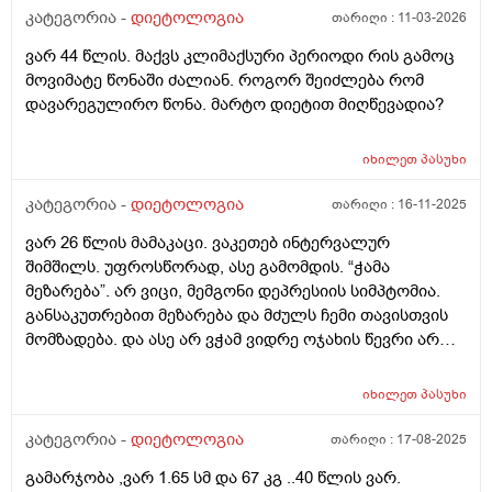
კატეგორია -
დიეტოლოგია
თარიღი :
11-03-2026
მივიღო, რომ მხოლოდამხოლოდ ცხიმის ხარჯზე
დავიკლო. ვიკვებები დღეში 3 ჯერ. ყოველდეიური
ვარ 44 წლის. მაქვს კლიმაქსური პერიოდი რის გამოც
ძირითადი მენიუ არის 10ც მოხარშული კვერცხის ცილა
მოვიმატე წონაში ძალიან. როგორ შეიძლება რომ
და 300გ ქათმის ფილე. შიგადაშიგ პროტეინის
დავარეგულირო წონა. მარტო დიეტით მიღწევადია?
პუდინგი, რომელიც 20გ ცილას შეიცავს და ა.შ -
არანაირი პროგრესი. ისევ მუცელზე გადმოკიდებული
იხილეთ
პასუხი
ქონები. მითხარით, რას ვაკეთებ არასწორად? ვითომ
ძილი? ღამის 2-3 ზე ვიძინებ და დილას 10-11 ზე
კატეგორია -
დიეტოლოგია
თარიღი :
16-11-2025
ვიღვიძებ. საღამოა 10 დან ღამის 3 მდე პერიოდს
ძილში ეომ არ ვატარებ ვითომ მაგაშია საქმე? ანდაც
ვარ 26 წლის მამაკაცი. ვაკეთებ ინტერვალურ
იმაშია საქმე, რომ ერთბაშად ვჭამ 300გ ფილეს,
შიმშილს. უფროსწორად, ასე გამომდის. “ჭამა
ბევრია, ორგანიზმი ვერ გადაამუშავწბს და ცხიმში
მეზარება”. არ ვიცი, მემგონი დეპრესიის სიმპტომია.
გზავნის? არადა უპუროდ ვჭამ და სიგამძღრესაც ვერ
განსაკუთრებით მეზარება და მძულს ჩემი თავისთვის
ვგრძნობ დიდად. არ ვიცი არაფერი 1 რამის გარდა,
მომზადება. და ასე არ ვჭამ ვიდრე ოჯახის წევრი არ
რომ მეზიზღება ჩემს ტყავსა და სხეულში ყოველი
იზრუნებს ჩემზე. თუკი დილით 10 ზე ვიღვიძებ 4 მდე
მომდევნო დღის გათენება.
მშიერი ვარ. ხან უფრო მერემდეც. ხანდახან დღეში 1
იხილეთ
პასუხი
ხელ ვჭამ, ხან დღეში 2 ჯერ. რა არის ჩემი პრობლემა:
კუჭის ტკივილი. თუკი მშიერი ვარ კუჭი მტკივა და
კატეგორია -
დიეტოლოგია
თარიღი :
17-08-2025
მუცელიც გაბერილი მაქვს ხოლმე. არავისგან
გამარჯობა ,ვარ 1.65 სმ და 67 კგ ..40 წლის ვარ.
მომისმენია მსგავსი რამ. მე ვიცი, რომ როცა შიათ -