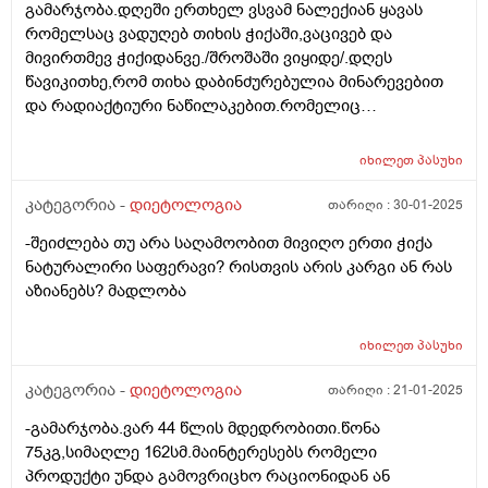
გამარჯობა.დღეში ერთხელ ვსვამ ნალექიან ყავას
რომელსაც ვადუღებ თიხის ჭიქაში,ვაცივებ და
მივირთმევ ჭიქიდანვე./შროშაში ვიყიდე/.დღეს
წავიკითხე,რომ თიხა დაბინძურებულია მინარევებით
და რადიაქტიური ნაწილაკებით.რომელიც
გაცხელებისას კიდევ უფრო მრავლადაა
თიხაში.მაინტერესებს,არასწორად ვიქცევი? ან მავნებს
იხილეთ
პასუხი
რამეს,თიხის ჭურჭელში მოდუღება და იქედანვე
დალევა? მადლობა.
კატეგორია -
დიეტოლოგია
თარიღი :
30-01-2025
-შეიძლება თუ არა საღამოობით მივიღო ერთი ჭიქა
ნატურალირი საფერავი? რისთვის არის კარგი ან რას
აზიანებს? მადლობა
იხილეთ
პასუხი
კატეგორია -
დიეტოლოგია
თარიღი :
21-01-2025
-გამარჯობა.ვარ 44 წლის მდედრობითი.წონა
75კგ,სიმაღლე 162სმ.მაინტერესებს რომელი
პროდუქტი უნდა გამოვრიცხო რაციონიდან ან