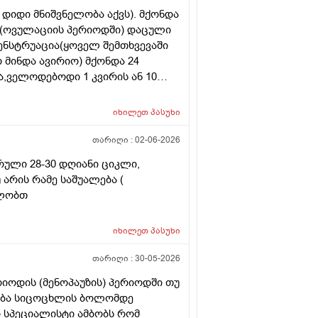
დიდი მნიშვნელობა აქვს). მქონდა
. (ოვულაციის პერიოდში) დაცული
მენსტრუაცია(ყოველ შემთხვევაში
არ მინდა ავირიო) მქონდა 24
,ველოდებოდი 1 კვირის ან 10
ნებაც მქონდა. მალევე გავიკეთე
ღე მქონდა. ახლა მენტრუაციას
იხილეთ
პასუხი
ლმე და ახლა გადაცდენაა.
ზრე და იქ ვარ 10 საათის სავალი),
თარიღი :
02-06-2026
რის განმავლობაში ვერ ვახერხებ
რული 28-30 დღიანი ციკლი,
 განმეორებით ტესტს? მენტრუაცია
 არის რამე საშუალება (
დლობთ
იხილეთ
პასუხი
თარიღი :
30-05-2026
რიოდის (მენოპაუზის) პერიოდში თუ
ლება სიცოცხლის ბოლომდე
ი სპეციალისტი ამბობს რომ