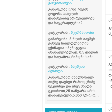
ა
განვითარება
მ
გამარჯობა ჩემი 7თვის
გოგონა სახელის
დაძახებაზე არ რეაგირებს
კ
და საყურადღებია?
გ
კატეგორია :
მკურნალობა
მ
გამარჯობა, 5 წლის ბავშვს
ვასმევ ჩაილდლაიფის
ექინაცია-იმუნიტეტის
ასამაღლებლად, 0.5 დილას
კ
და საღამოს,რამდნი ხანი
დავალევინო და რამდენი
გ
დავასვენო? თუ მთელი
კატეგორია :
ბავშვის
თ
ფლაკონი დაცალოს?
აღზრდა
რ
გამარჯობათ,ახალშობილ
ი
ბიჭზე დავსვი რამოდენიმე
_
შეკითხვა და ისევ მინდა
გკითხოთ,25 იანვარს არის
რ
დაბადებული,5.350 გრ იყო
ო
დღეს,120 გრ სიმილაკ
გოლდს ჭამს,მესამე დღეა
კ
კუჭში გადის