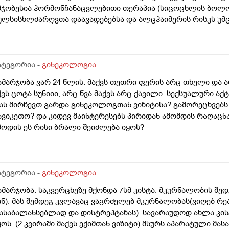
მჯობესია ჰორმონჩანაცვლებითი თერაპია (სიცოცხლის ბოლ
ულსისხლძარღვთა დაავადებებსა და ალცჰაიმერის რისკს უმც
მტკიცებს რომ ეს ქალში სიმსივნურ პროცესებს უწყობს ხელს 
პირველესად, მკერდი). თუ შეიძლება, მითხრათ_დიდი მადლო
ატეგორია -
გინეკოლოგია
ამარჯობა ვარ 24 წლის. მაქვს თეთრი ფერის არც თხელი და 
ქვს ცოტა სუნიიი, არც წვა მაქვს არც ქავილი. სექსუალური აქ
ას მირჩევთ გარდა გინეკოლოგთან ვიზიტისა? გამორეცხვებს
ავიკეთო? და კიდევ მაინტერესებს პირიდან ამომდის რაღაცნ
მოდის ეს რისი ბრალი შეიძლება იყოს?
ატეგორია -
გინეკოლოგია
ამარჯობა. საკვერცხეზე მქონდა 7სმ კისტა. მკურნალობის შედე
ინ). მას შემდეგ კვლავაც ვაგრძელებ მკურნალობას(ვიღებ რ
ასაბალანსებლად და დისტრეპტაზას). სავარაუდოდ ახლა კი
ყოს. (2 კვირაში მაქვს ექიმთან ვიზიტი) მსურს აპარატული მა