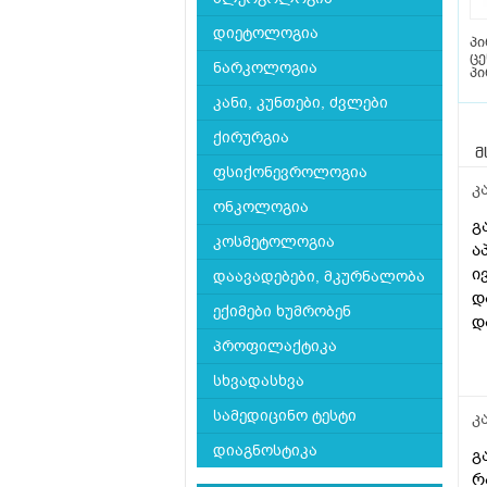
დიეტოლოგია
პი
ც
ნარკოლოგია
პი
კანი, კუნთები, ძვლები
ქირურგია
მ
ფსიქონევროლოგია
კ
ონკოლოგია
გ
კოსმეტოლოგია
ა
ი
დაავადებები, მკურნალობა
დ
ექიმები ხუმრობენ
დ
დ
პროფილაქტიკა
შ
სხვადასხვა
სამედიცინო ტესტი
კ
დიაგნოსტიკა
გ
რ