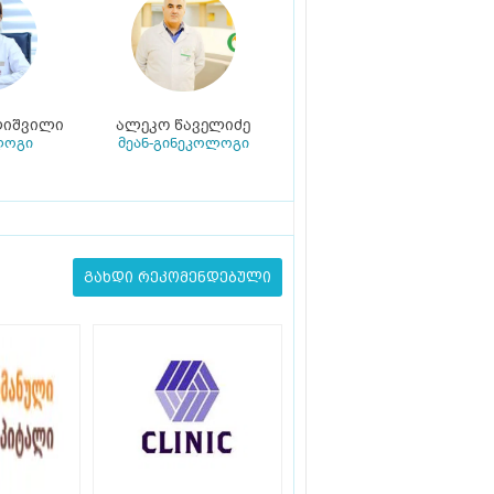
ლიშვილი
ალეკო წაველიძე
ლოგი
მეან-გინეკოლოგი
გახდი რეკომენდებული